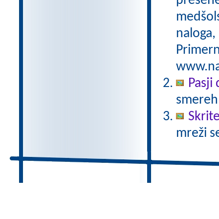
preseneč
medšols
naloga,
Primern
www.nas
Pasji
smereh
Skrit
mreži s