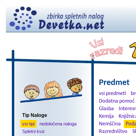
Predmet
vsi predmeti
br
Dodatna pomoč 
Glasba
Interes
Tip Naloge
Kemija
Knjižnic
vsi tipi
nedoločena naloga
Nemščina
Poda
Spletni kviz
Razredništvo
S