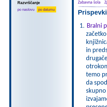
Zabavna šola
Z
Razvrščanje
po naslovu
po datumu
Prispevki
Bralni
začetko
knjižni
in pred
drugače
otrokom
temo pr
da spod
skupno 
izvajam