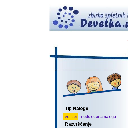
Tip Naloge
vsi tipi
nedoločena naloga
Razvrščanje