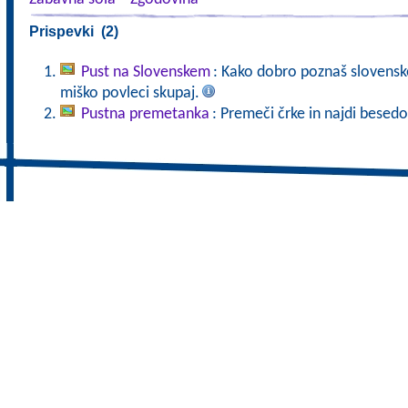
Prispevki (2)
Pust na Slovenskem
: Kako dobro poznaš slovenske
miško povleci skupaj.
Pustna premetanka
: Premeči črke in najdi besed