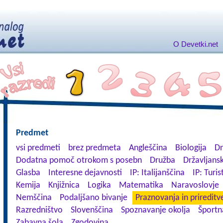
O Devetki.net
Predmet
vsi predmeti
brez predmeta
Angleščina
Biologija
Dn
Dodatna pomoč otrokom s posebn
Družba
Državljansk
Glasba
Interesne dejavnosti
IP: Italijanščina
IP: Turis
Kemija
Knjižnica
Logika
Matematika
Naravoslovje
Nemščina
Podaljšano bivanje
Praznovanja in prireditv
Razredništvo
Slovenščina
Spoznavanje okolja
Športn
Zabavna šola
Zgodovina