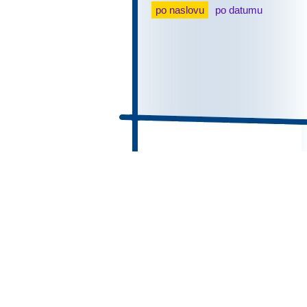
po naslovu
po datumu