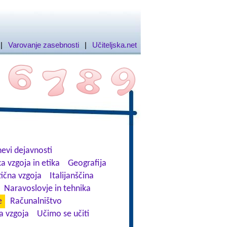
|
Varovanje zasebnosti
|
Učiteljska.net
evi dejavnosti
a vzgoja in etika
Geografija
tična vzgoja
Italijanščina
Naravoslovje in tehnika
e
Računalništvo
a vzgoja
Učimo se učiti