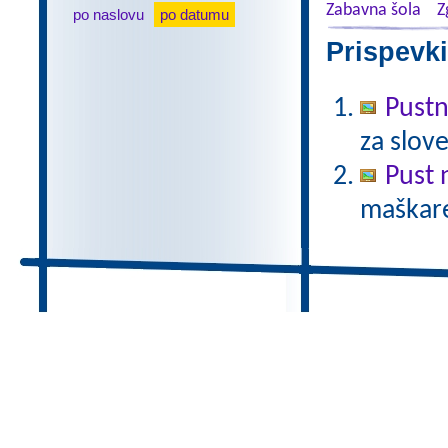
Zabavna šola
Z
po naslovu
po datumu
Prispevki
Pust
za slov
Pust 
maškare?