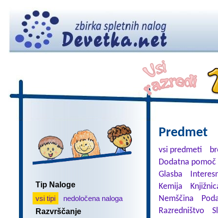
Predmet
vsi predmeti
br
Dodatna pomoč 
Glasba
Interes
Tip Naloge
Kemija
Knjižnic
vsi tipi
nedoločena naloga
Nemščina
Poda
Razredništvo
S
Razvrščanje