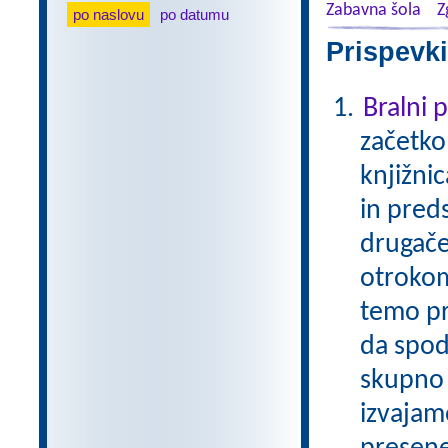
Zabavna šola
Z
po naslovu
po datumu
Prispevki
Bralni
začetko
knjižni
in pred
drugače
otrokom
temo pr
da spod
skupno 
izvajam