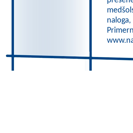
preseneč
medšols
naloga,
Primern
www.nas