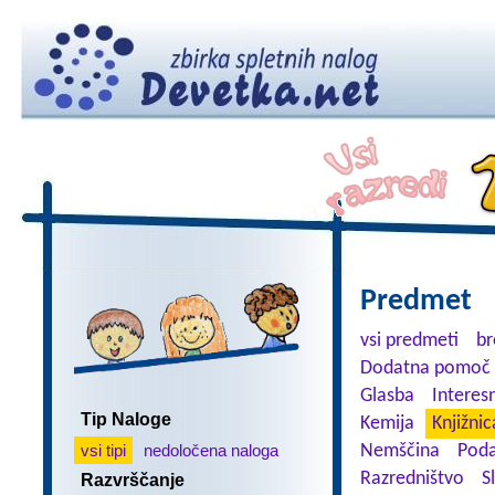
Predmet
vsi predmeti
br
Dodatna pomoč 
Glasba
Interes
Tip Naloge
Kemija
Knjižnic
vsi tipi
nedoločena naloga
Nemščina
Poda
Razredništvo
S
Razvrščanje