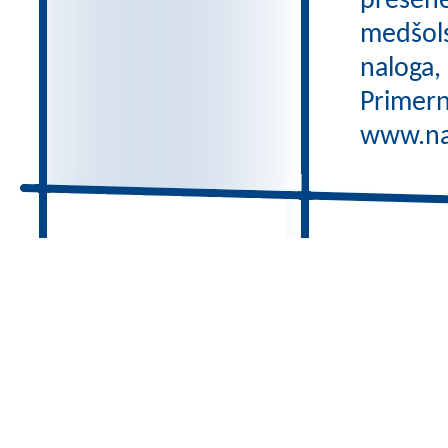
preseneč
medšols
naloga,
Primern
www.nas