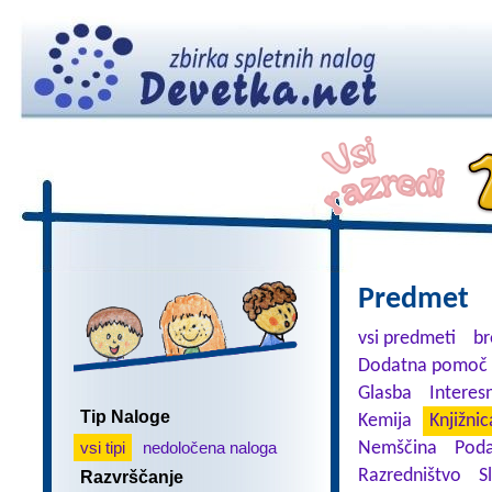
Predmet
vsi predmeti
br
Dodatna pomoč 
Glasba
Interes
Tip Naloge
Kemija
Knjižnic
vsi tipi
nedoločena naloga
Nemščina
Poda
Razredništvo
S
Razvrščanje