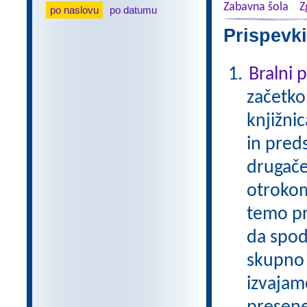
Zabavna šola
Z
po naslovu
po datumu
Prispevki
Bralni
začetko
knjižni
in pred
drugače
otrokom
temo pr
da spod
skupno 
izvajam