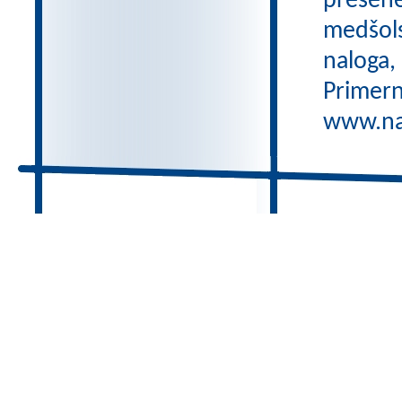
preseneč
medšols
naloga,
Primern
www.nas