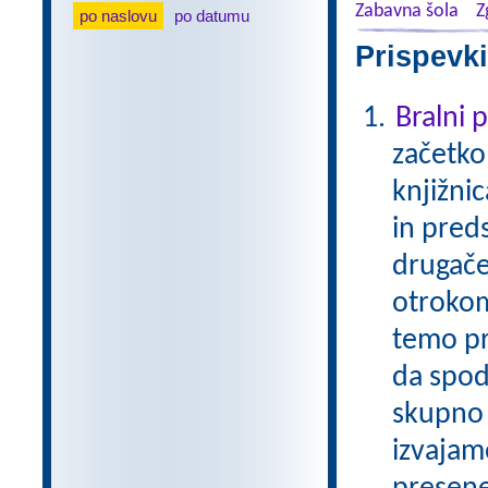
Zabavna šola
Z
po naslovu
po datumu
Prispevki
Bralni
začetko
knjižni
in pred
drugače
otrokom
temo pr
da spod
skupno 
izvajam