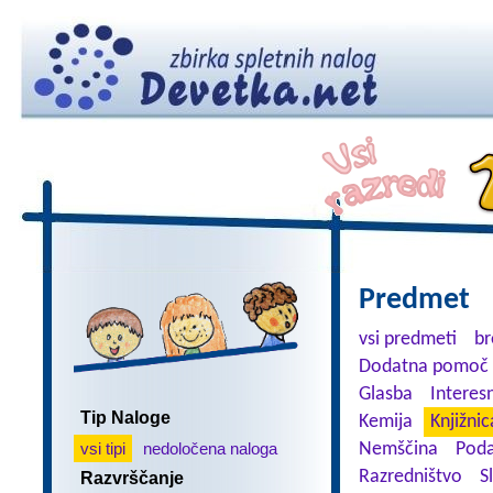
Predmet
vsi predmeti
br
Dodatna pomoč 
Glasba
Interes
Tip Naloge
Kemija
Knjižnic
vsi tipi
nedoločena naloga
Nemščina
Poda
Razredništvo
S
Razvrščanje