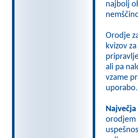
najbolj o
nemščino,
Orodje z
kvizov z
pripravlj
ali pa na
vzame pri
uporabo.
Največja
orodjem
uspešnos