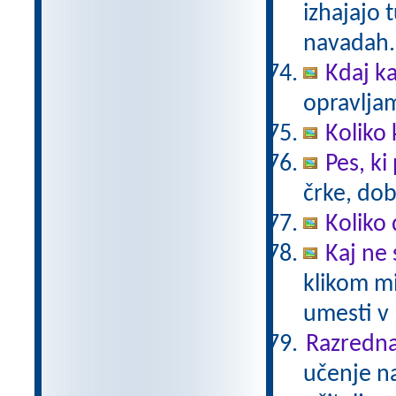
izhajajo 
navadah. 
Kdaj k
opravljam
Koliko 
Pes, ki
črke, dob
Koliko
Kaj ne 
klikom mi
umesti v
Razredna
učenje na