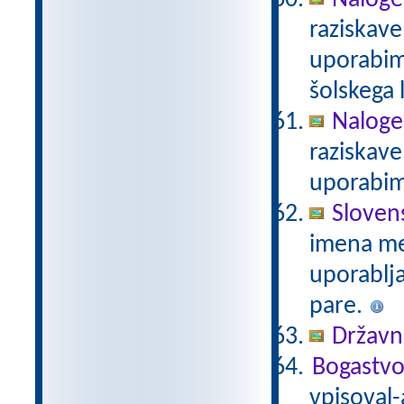
Naloge
raziskave
uporabim
šolskega 
Naloge
raziskave
uporabim
Sloven
imena mes
uporablj
pare.
Državni
Bogastvo
vpisoval-