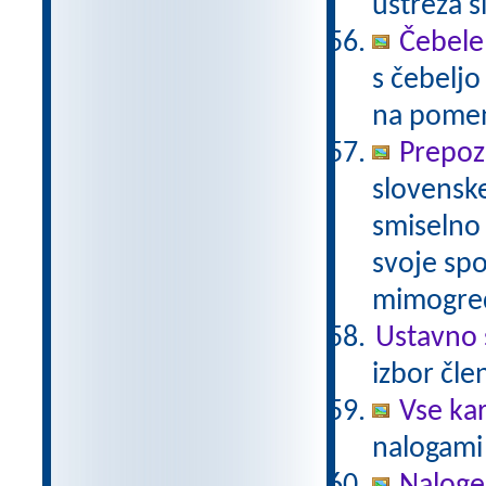
ustreza s
Čebele
s čebelj
na pomenu
Prepoz
slovenske
smiselno 
svoje spo
mimogred
Ustavno 
izbor čle
Vse ka
nalogami 