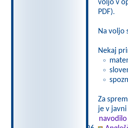
voljo v op
PDF).
Na voljo
Nekaj pri
matem
slove
spozn
Za sprem
je v javni
navodilo