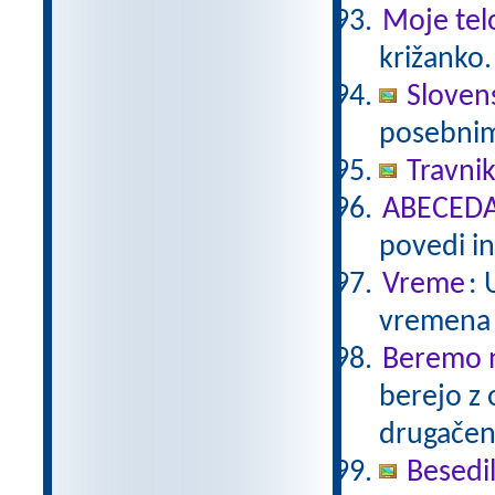
Moje tel
križanko.
Sloven
posebnimi
Travni
ABECEDA 
povedi in
Vreme
: 
vremena 
Beremo n
berejo z 
drugače
Besedi