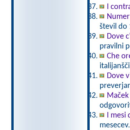
I contr
Numeri
števil do
Dove c
pravilni 
Che or
italijanšč
Dove v
preverjan
Maček 
odgovorit
I mesi 
mesecev.