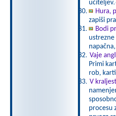
učiteljev.
Hura, p
zapiši pra
Bodi p
ustrezne 
napačna,
Vaje ang
Primi kar
rob, kart
V kraljes
namenjen
sposobnos
procesu 