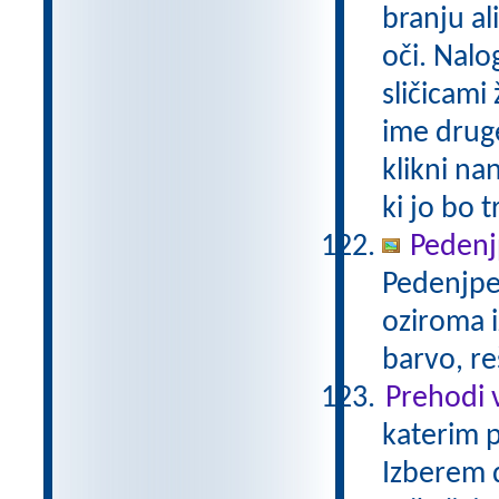
branju a
oči. Nalo
sličicami 
ime druge
klikni na
ki jo bo t
Peden
Pedenjped
oziroma i
barvo, re
Prehodi 
katerim p
Izberem d