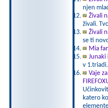
njen mlad
Živali 
živali. T
Živali 
se ti nov
Mia fam
Junaki 
v 1.triadi
Vaje za
FIREFOX
Učinkovi
katero ko
elemente 