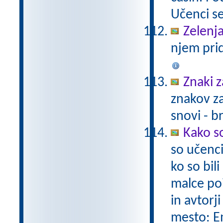
Učenci se
Zelenja
njem pri
Znaki 
znakov za
snovi - b
Kako so
so učenci
ko so bil
malce poi
in avtorj
mesto: Em