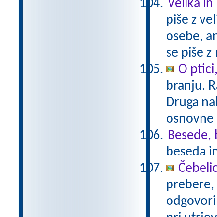
Velika in
piše z ve
osebe, am
se piše z
O ptici
branju. 
Druga nal
osnovne š
Besede, 
beseda i
Čebelic
prebere,
odgovori