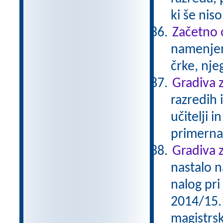
ki še nis
Začetno 
namenjen
črke, nje
Gradiva z
razredih 
učitelji 
primerna
Gradiva z
nastalo n
nalog pri
2014/15. 
magistrs