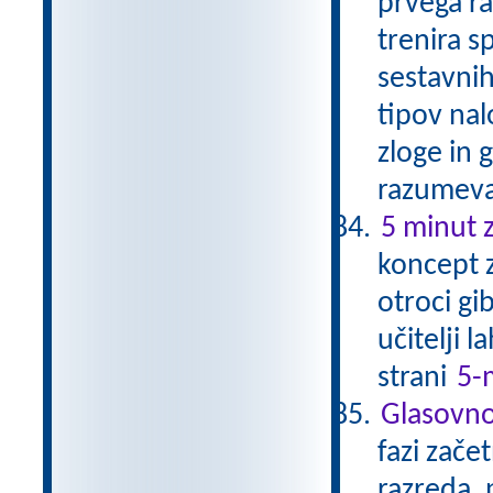
prvega ra
trenira s
sestavnih
tipov nal
zloge in 
razumevan
5 minut z
koncept z
otroci gi
učitelji 
strani
5-
Glasovno
fazi zač
razreda, 