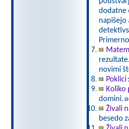
poustvarj
dodatne d
napišejo 
detektivs
Primerno 
Matema
rezultate
novimi št
Poklici
Koliko 
domini.
Živali 
besedo za
Živali n