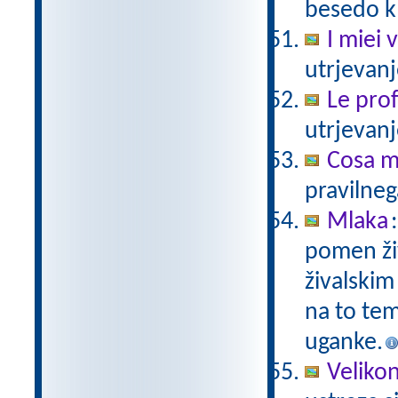
besedo k 
I miei 
utrjevanj
Le prof
utrjevanj
Cosa mi
pravilneg
Mlaka
pomen živ
živalskim
na to tem
uganke.
Veliko