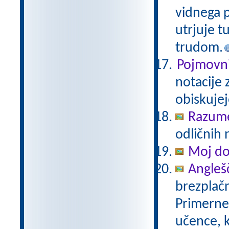
vidnega p
utrjuje t
trudom.
Pojmovni
notacije 
obiskujej
Razum
odličnih 
Moj d
Anglešč
brezplačn
Primerne 
učence, k