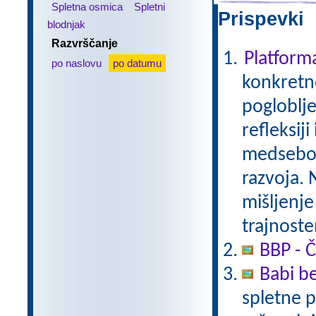
Spletna osmica
Spletni
Prispevki 
blodnjak
Razvrščanje
Platfor
po naslovu
po datumu
konkretne
pogloblje
refleksij
medseboj
razvoja. 
mišljenje
trajnoste
BBP - Č
Babi be
spletne p