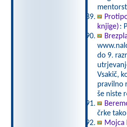
mentorst
Protip
knjige)
: 
Brezpl
www.nalo
do 9. raz
utrjevanj
Vsakič, k
pravilno 
še niste 
Beremo
črke tako
Mojca 