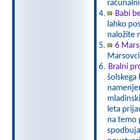
računalni
Babi be
lahko pos
naložite 
6 Mars
Marsovci
Bralni p
šolskega 
namenjen
mladinski
leta prij
na temo p
spodbuja