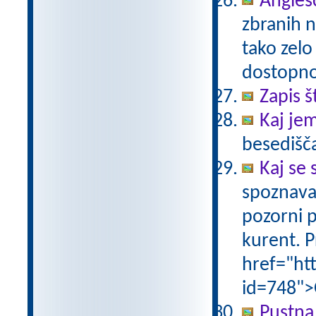
Anglešč
zbranih n
tako zelo
dostopno
Zapis š
Kaj je
besedišč
Kaj se 
spoznava
pozorni p
kurent. P
href="ht
id=748">
Pustna