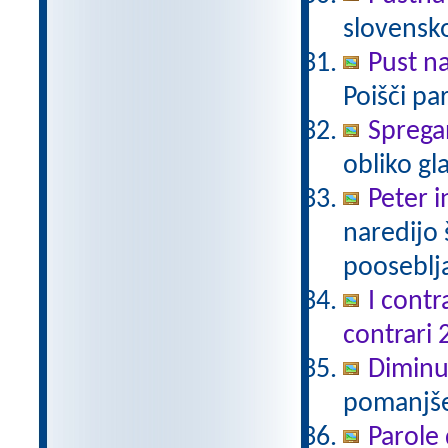
slovensk
Pust n
Poišči pa
Sprega
obliko gl
Peter i
naredijo 
pooseblj
I contr
contrari 
Diminu
pomanjšev
Parole 