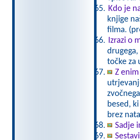
Kdo je na
knjige na
filma. (p
Izrazi o 
drugega, 
točke za 
Z enim
utrjevanj
zvočnega
besed, ki
brez nat
Sadje i
Sestav