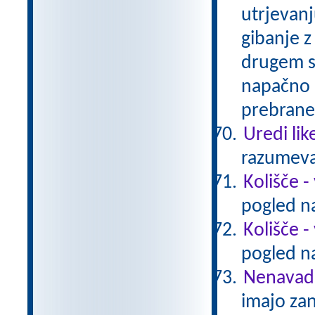
utrjevanj
gibanje z
drugem sk
napačno 
prebraneg
Uredi lik
razumeva
Kolišče -
pogled na
Kolišče -
pogled na
Nenavadn
imajo za