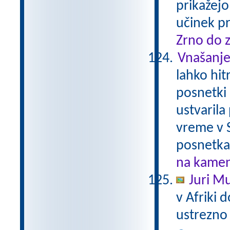
prikažejo
učinek p
Zrno do 
Vnašanje
lahko hit
posnetki 
ustvarila
vreme v 
posnetka
na kamen 
Juri Mu
v Afriki 
ustrezno 