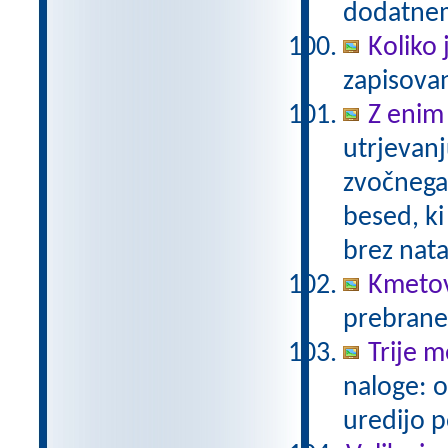
dodatnem
Koliko 
zapisovan
Z enim
utrjevanj
zvočnega
besed, ki
brez nat
Kmeto
prebrane
Trije m
naloge: o
uredijo 