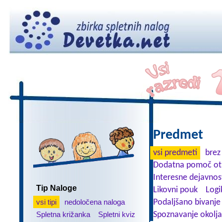
Predmet
vsi predmeti
brez
Dodatna pomoč ot
Interesne dejavnos
Tip Naloge
Likovni pouk
Logi
vsi tipi
nedoločena naloga
Podaljšano bivanje
Spletna križanka
Spletni kviz
Spoznavanje okolja