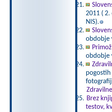
Slovens
2011 ( 2
NIS).
Slovens
obdobje 
Primož
obdobje 
Zdravil
pogostih 
fotografi
Zdravilne
Brez knji
testov, k