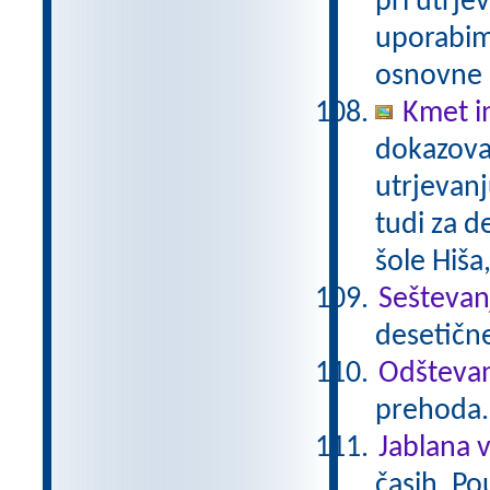
pri utrje
uporabimo
osnovne š
Kmet i
dokazova
utrjevanj
tudi za d
šole Hiša
Seštevan
desetične
Odštevan
prehoda.
Jablana v
časih. Po