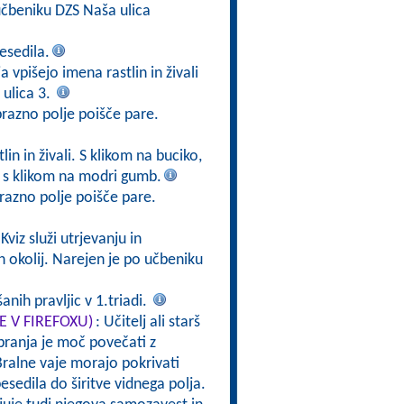
čbeniku DZS Naša ulica
esedila.
a vpišejo imena rastlin in živali
ulica 3.
prazno polje poišče pare.
in in živali. S klikom na buciko,
v s klikom na modri gumb.
razno polje poišče pare.
 Kviz služi utrjevanju in
h okolij. Narejen je po učbeniku
nih pravljic v 1.triadi.
TE V FIREFOXU)
: Učitelj ali starš
branja je moč povečati z
ralne vaje morajo pokrivati
esedila do širitve vidnega polja.