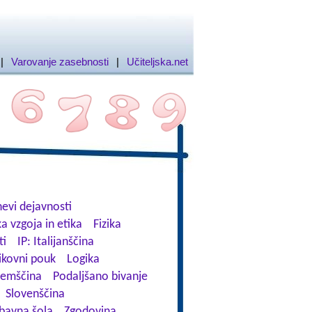
|
Varovanje zasebnosti
|
Učiteljska.net
evi dejavnosti
a vzgoja in etika
Fizika
ti
IP: Italijanščina
ikovni pouk
Logika
emščina
Podaljšano bivanje
Slovenščina
bavna šola
Zgodovina