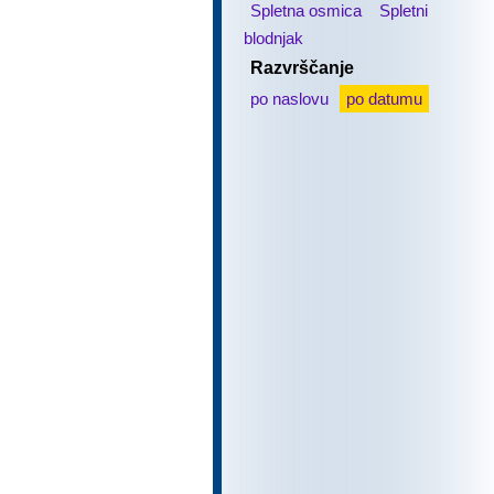
Spletna osmica
Spletni
blodnjak
Razvrščanje
po naslovu
po datumu