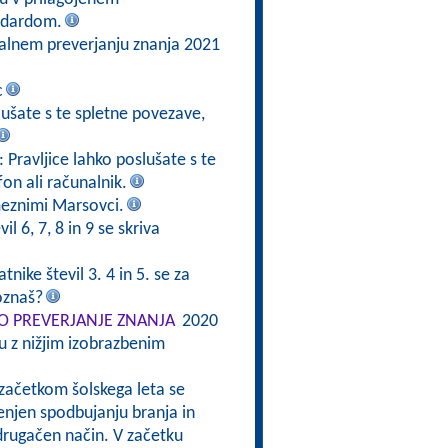
ndardom.
alnem preverjanju znanja 2021
c
slušate s te spletne povezave,
: Pravljice lahko poslušate s te
fon ali računalnik.
meznimi Marsovci.
il 6, 7, 8 in 9 se skriva
tnike števil 3. 4 in 5. se za
oznaš?
 PREVERJANJE ZNANJA
2020
 z nižjim izobrazbenim
 začetkom šolskega leta se
enjen spodbujanju branja in
drugačen način. V začetku