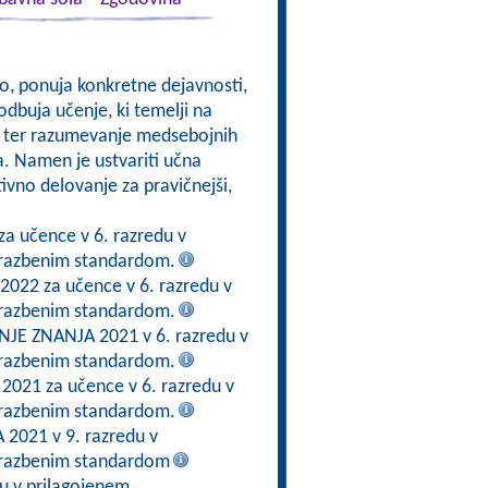
kso, ponuja konkretne dejavnosti,
odbuja učenje, ki temelji na
om, ter razumevanje medsebojnih
a. Namen je ustvariti učna
ktivno delovanje za pravičnejši,
za učence v 6. razredu v
brazbenim standardom.
 2022 za učence v 6. razredu v
brazbenim standardom.
E ZNANJA 2021 v 6. razredu v
brazbenim standardom.
 2021 za učence v 6. razredu v
brazbenim standardom.
2021 v 9. razredu v
brazbenim standardom
du v prilagojenem