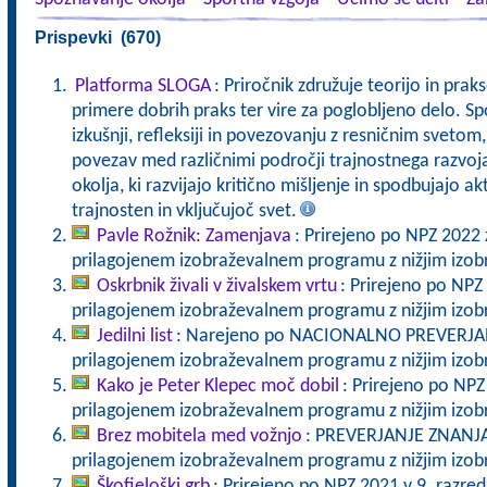
Prispevki (670)
Platforma SLOGA
: Priročnik združuje teorijo in pra
primere dobrih praks ter vire za poglobljeno delo. Sp
izkušnji, refleksiji in povezovanju z resničnim svet
povezav med različnimi področji trajnostnega razvoj
okolja, ki razvijajo kritično mišljenje in spodbujajo a
trajnosten in vključujoč svet.
Pavle Rožnik: Zamenjava
: Prirejeno po NPZ 2022 
prilagojenem izobraževalnem programu z nižjim izo
Oskrbnik živali v živalskem vrtu
: Prirejeno po NPZ
prilagojenem izobraževalnem programu z nižjim izo
Jedilni list
: Narejeno po NACIONALNO PREVERJANJ
prilagojenem izobraževalnem programu z nižjim izo
Kako je Peter Klepec moč dobil
: Prirejeno po NPZ
prilagojenem izobraževalnem programu z nižjim izo
Brez mobitela med vožnjo
: PREVERJANJE ZNANJA 
prilagojenem izobraževalnem programu z nižjim izo
Škofjeloški grb
: Prirejeno po NPZ 2021 v 9. razre