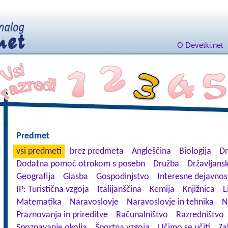
O Devetki.net
Predmet
vsi predmeti
brez predmeta
Angleščina
Biologija
Dn
Dodatna pomoč otrokom s posebn
Družba
Državljansk
Geografija
Glasba
Gospodinjstvo
Interesne dejavnos
IP: Turistična vzgoja
Italijanščina
Kemija
Knjižnica
L
Matematika
Naravoslovje
Naravoslovje in tehnika
N
Praznovanja in prireditve
Računalništvo
Razredništvo
Spoznavanje okolja
Športna vzgoja
Učimo se učiti
Za