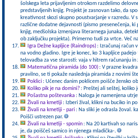
šolskega leta prijavljenim otrokom razdelimo delovn
predstavljenih knjig. Projekt je zasnovan tako, da sp
kreativnost skozi skupno poustvarjanje v razredu. V 
različne dodatne dejavnosti (pismo presenečenja, ki g
knjig, medšolska izmenjava literarnega junaka, detek
ob zaključku projekta). Primerno tudi za vrtce. Več 
Igra Dežne kapljice (Raindrops)
: Izračunaj račun v
na vodno gladino. Igre je konec, ko 3 kapljice pade
telovadba za vse starosti: vaja v hitrem računanju in 
Matematična piramida (do 100)
: V prazne kvadrat
pravilno, se ti pokaže naslednja piramida z novimi št
Poklici
: Učenec danim poklicem poišče žensko ob
Koliko pik je na domini?
: Preštej ali seštej, koliko
Pošastna poštevanka
: Naloga je namenjena utrje
Živali na kmetiji
: Izberi žival, klikni na buciko in 
Živali na kmetiji - pari
: Na sliki je odrasla žoval. 
Poišči ustrezen par.
Živali na kmetiji - spomin
: Na 20 kartivah so naris
je, da poiščeš samico in njenega mladička-.