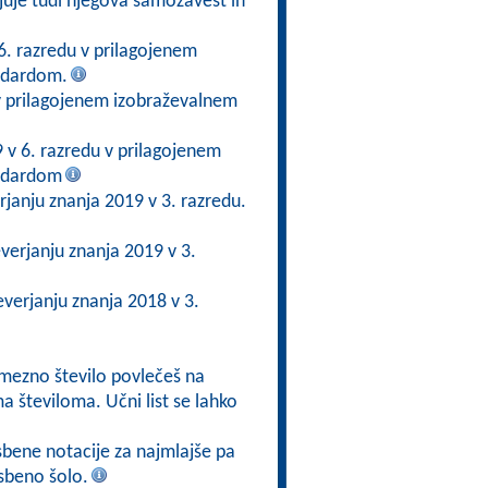
rjuje tudi njegova samozavest in
6. razredu v prilagojenem
ndardom.
v prilagojenem izobraževalnem
 v 6. razredu v prilagojenem
andardom
janju znanja 2019 v 3. razredu.
verjanju znanja 2019 v 3.
verjanju znanja 2018 v 3.
amezno število povlečeš na
 številoma. Učni list se lahko
sbene notacije za najmlajše pa
asbeno šolo.