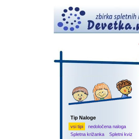
Tip Naloge
vsi tipi
nedoločena naloga
Spletna križanka
Spletni kviz