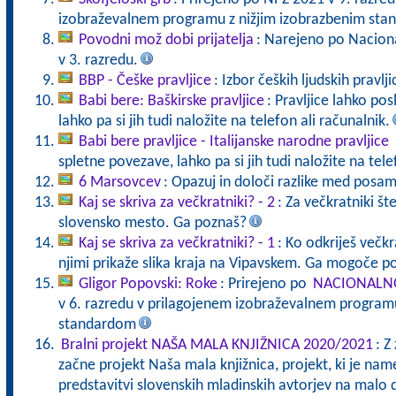
izobraževalnem programu z nižjim izobrazbenim sta
Povodni mož dobi prijatelja
: Narejeno po Nacion
v 3. razredu.
BBP - Češke pravljice
: Izbor čeških ljudskih pravlji
Babi bere: Baškirske pravljice
: Pravljice lahko po
lahko pa si jih tudi naložite na telefon ali računalnik.
Babi bere pravljice - Italijanske narodne pravljice
spletne povezave, lahko pa si jih tudi naložite na tele
6 Marsovcev
: Opazuj in določi razlike med posa
Kaj se skriva za večkratniki? - 2
: Za večkratniki štev
slovensko mesto. Ga poznaš?
Kaj se skriva za večkratniki? - 1
: Ko odkriješ večkra
njimi prikaže slika kraja na Vipavskem. Ga mogoče p
Gligor Popovski: Roke
: Prirejeno po
NACIONALNO
v 6. razredu v prilagojenem izobraževalnem programu
standardom
Bralni projekt NAŠA MALA KNJIŽNICA 2020/2021
: Z
začne projekt Naša mala knjižnica, projekt, ki je nam
predstavitvi slovenskih mladinskih avtorjev na malo 