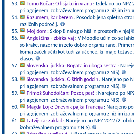
Tomo Kočar: O lisjaku in vranu
: Izdelano po NPZ 
prilagojenem izobraževalnem programu z nižjim izo
Razumem, kar berem
: Posodobljena spletna stran
različnih področij.
Moj dom
: Sklop 8 nalog o hiši in prostorih v njej
Angleščina - zbirka vaj
: V Moodle učilnico se lahko
so krake, nazorne in zelo dobro organizirane. Primerne
komaj začeli učiti kot tudi za učence, ki imajo teža
glasov.
Slovenska ljudska: Bogata in uboga sestra
: Narej
prilagojenem izobraževalnem programu z NIS).
Slovenska ljudska: O štirih godcih
: Narejeno po N
prilagojenem izobraževalnem programu z NIS).
Primož Suhodolčan: Pozor, pes!
: Narejeno po NPZ
prilagojenem izobraževalnem programu z NIS).
Magda Lojk: Dnevnik pajka Francija
: Narejeno po
prilagojenem izobraževalnem programu z nižjim izo
Latvijska: Zaklad
: Narejeno po NPZ 2012 (2. obdo
izobraževalnem programu z NIS).