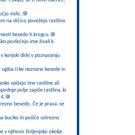
ižanki. Pokaže se ti novo okence,
čjo vislic.
kom na sličico povežejo rastlino
mesti besedo h krogcu.
ško povlečejo ime živali k
v konjski dirki v poznavanju
ec ugiba črke neznane besede in
anko vpišejo ime rastline ali
 spodnje polje zapiše rastlina, ki
 4.
trezno besedo. Če je prava, se
na buciko in poišče ustrezno
ne v njihovo življenjsko okolje.