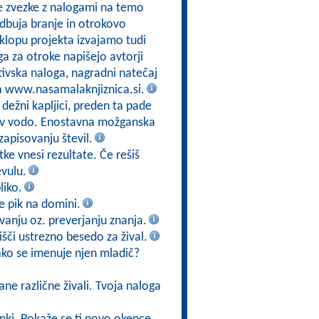
e zvezke z nalogami na temo
odbuja branje in otrokovo
sklopu projekta izvajamo tudi
a za otroke napišejo avtorji
tivska naloga, nagradni natečaj
na www.nasamalaknjiznica.si.
 dežni kapljici, preden ta pade
jo v vodo. Enostavna možganska
zapisovanju števil.
ke vnesi rezultate. Če rešiš
evulu.
liko.
 je pik na domini.
vanju oz. preverjanju znanja.
poišči ustrezno besedo za žival.
kako se imenuje njen mladič?
ane različne živali. Tvoja naloga