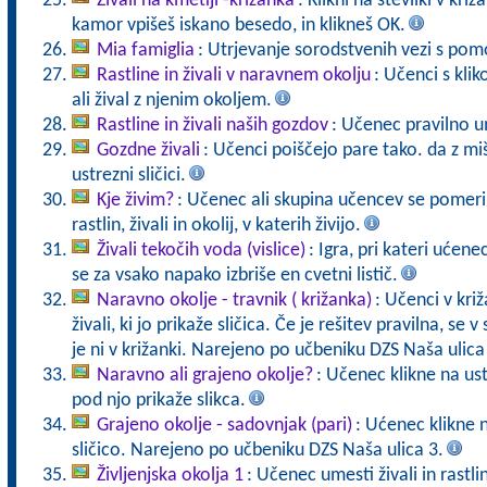
Živali na kmetiji -križanka
: Klikni na številki v kr
kamor vpišeš iskano besedo, in klikneš OK.
Mia famiglia
: Utrjevanje sorodstvenih vezi s pomo
Rastline in živali v naravnem okolju
: Učenci s kli
ali žival z njenim okoljem.
Rastline in živali naših gozdov
: Učenec pravilno u
Gozdne živali
: Učenci poiščejo pare tako. da z mi
ustrezni sličici.
Kje živim?
: Učenec ali skupina učencev se pomeri 
rastlin, živali in okolij, v katerih živijo.
Živali tekočih voda (vislice)
: Igra, pri kateri ućen
se za vsako napako izbriše en cvetni listič.
Naravno okolje - travnik ( križanka)
: Učenci v križ
živali, ki jo prikaže sličica. Če je rešitev pravilna, se v
je ni v križanki. Narejeno po učbeniku DZS Naša ulica
Naravno ali grajeno okolje?
: Učenec klikne na us
pod njo prikaže slikca.
Grajeno okolje - sadovnjak (pari)
: Ućenec klikne 
sličico. Narejeno po učbeniku DZS Naša ulica 3.
Življenjska okolja 1
: Učenec umesti živali in rastli