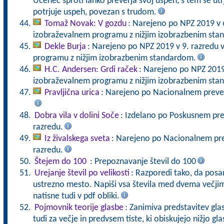
Učenec sproti lahko preverja svoj uspeh, s tem se ut
potrjuje uspeh, povezan s trudom.
Tomaž Novak: V gozdu
: Narejeno po NPZ 2019 v 
izobraževalnem programu z nižjim izobrazbenim sta
Dekle Burja
: Narejeno po NPZ 2019 v 9. razredu 
programu z nižjim izobrazbenim standardom.
H.C. Andersen: Grdi raček
: Narejeno po NPZ 2019
izobraževalnem programu z nižjim izobrazbenim st
Pravljična urica
: Narejeno po Nacionalnem prever
Dobra vila v dolini Soče
: Izdelano po Poskusnem pre
razredu.
Iz živalskega sveta
: Narejeno po Nacionalnem pre
razredu.
Štejem do 100
: Prepoznavanje števil do 100
Urejanje števil po velikosti
: Razporedi tako, da pos
ustrezno mesto. Napiši vsa števila med dvema večjima
natisne tudi v pdf obliki.
Pojmovnik teorije glasbe
: Zanimiva predstavitev gla
tudi za večje in predvsem tiste, ki obiskujejo nižjo gl