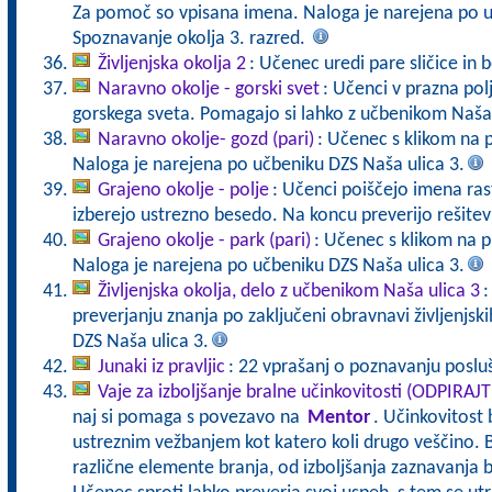
Za pomoč so vpisana imena. Naloga je narejena po u
Spoznavanje okolja 3. razred.
Življenjska okolja 2
: Učenec uredi pare sličice in b
Naravno okolje - gorski svet
: Učenci v prazna polj
gorskega sveta. Pomagajo si lahko z učbenikom Naša 
Naravno okolje- gozd (pari)
: Učenec s klikom na 
Naloga je narejena po učbeniku DZS Naša ulica 3.
Grajeno okolje - polje
: Učenci poiščejo imena rastl
izberejo ustrezno besedo. Na koncu preverijo rešite
Grajeno okolje - park (pari)
: Učenec s klikom na p
Naloga je narejena po učbeniku DZS Naša ulica 3.
Življenjska okolja, delo z učbenikom Naša ulica 3
:
preverjanju znanja po zaključeni obravnavi življenjski
DZS Naša ulica 3.
Junaki iz pravljic
: 22 vprašanj o poznavanju posluša
Vaje za izboljšanje bralne učinkovitosti (ODPIRAJ
naj si pomaga s povezavo na
Mentor
. Učinkovitost 
ustreznim vežbanjem kot katero koli drugo veščino. B
različne elemente branja, od izboljšanja zaznavanja b