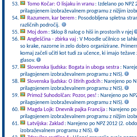
Tomo Kočar: O lisjaku in vranu
: Izdelano po NPZ 
prilagojenem izobraževalnem programu z nižjim izo
Razumem, kar berem
: Posodobljena spletna stran
različnih področij.
Moj dom
: Sklop 8 nalog o hiši in prostorih v njej
Angleščina - zbirka vaj
: V Moodle učilnico se lahko
so krake, nazorne in zelo dobro organizirane. Primerne
komaj začeli učiti kot tudi za učence, ki imajo teža
glasov.
Slovenska ljudska: Bogata in uboga sestra
: Narej
prilagojenem izobraževalnem programu z NIS).
Slovenska ljudska: O štirih godcih
: Narejeno po N
prilagojenem izobraževalnem programu z NIS).
Primož Suhodolčan: Pozor, pes!
: Narejeno po NPZ
prilagojenem izobraževalnem programu z NIS).
Magda Lojk: Dnevnik pajka Francija
: Narejeno po
prilagojenem izobraževalnem programu z nižjim izo
Latvijska: Zaklad
: Narejeno po NPZ 2012 (2. obdo
izobraževalnem programu z NIS).