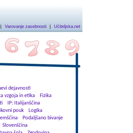
|
Varovanje zasebnosti
|
Učiteljska.net
evi dejavnosti
a vzgoja in etika
Fizika
ti
IP: Italijanščina
ikovni pouk
Logika
emščina
Podaljšano bivanje
Slovenščina
bavna šola
Zgodovina