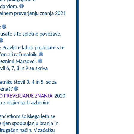
ndardom.
alnem preverjanju znanja 2021
c
slušate s te spletne povezave,
: Pravljice lahko poslušate s te
fon ali računalnik.
meznimi Marsovci.
il 6, 7, 8 in 9 se skriva
tnike števil 3. 4 in 5. se za
oznaš?
 PREVERJANJE ZNANJA
2020
 z nižjim izobrazbenim
 začetkom šolskega leta se
enjen spodbujanju branja in
drugačen način. V začetku