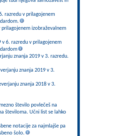
rjuje tudi njegova samozavest in
6. razredu v prilagojenem
ndardom.
v prilagojenem izobraževalnem
 v 6. razredu v prilagojenem
andardom
janju znanja 2019 v 3. razredu.
verjanju znanja 2019 v 3.
verjanju znanja 2018 v 3.
amezno število povlečeš na
 številoma. Učni list se lahko
sbene notacije za najmlajše pa
asbeno šolo.