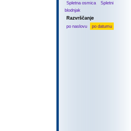
Spletna osmica
Spletni
blodnjak
Razvrščanje
po naslovu
po datumu