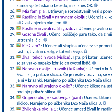
Živali na kmetiji -križanka
: Klikni na številki v kr
kamor vpišeš iskano besedo, in klikneš OK.
Mia famiglia
: Utrjevanje sorodstvenih vezi s pomo
Rastline in živali v naravnem okolju
: Učenci s kli
ali žival z njenim okoljem.
Rastline in živali naših gozdov
: Učenec pravilno u
Gozdne živali
: Učenci poiščejo pare tako. da z mi
ustrezni sličici.
Kje živim?
: Učenec ali skupina učencev se pomeri 
rastlin, živali in okolij, v katerih živijo.
Živali tekočih voda (vislice)
: Igra, pri kateri ućen
se za vsako napako izbriše en cvetni listič.
Naravno okolje - travnik ( križanka)
: Učenci v križ
živali, ki jo prikaže sličica. Če je rešitev pravilna, se v
je ni v križanki. Narejeno po učbeniku DZS Naša ulica
Naravno ali grajeno okolje?
: Učenec klikne na us
pod njo prikaže slikca.
Grajeno okolje - sadovnjak (pari)
: Ućenec klikne 
sličico. Narejeno po učbeniku DZS Naša ulica 3.
Življenjska okolja 1
: Učenec umesti živali in rastli