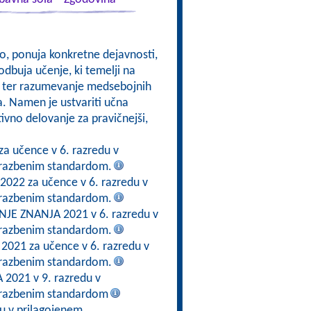
kso, ponuja konkretne dejavnosti,
odbuja učenje, ki temelji na
om, ter razumevanje medsebojnih
a. Namen je ustvariti učna
ktivno delovanje za pravičnejši,
za učence v 6. razredu v
brazbenim standardom.
 2022 za učence v 6. razredu v
brazbenim standardom.
E ZNANJA 2021 v 6. razredu v
brazbenim standardom.
 2021 za učence v 6. razredu v
brazbenim standardom.
2021 v 9. razredu v
brazbenim standardom
du v prilagojenem