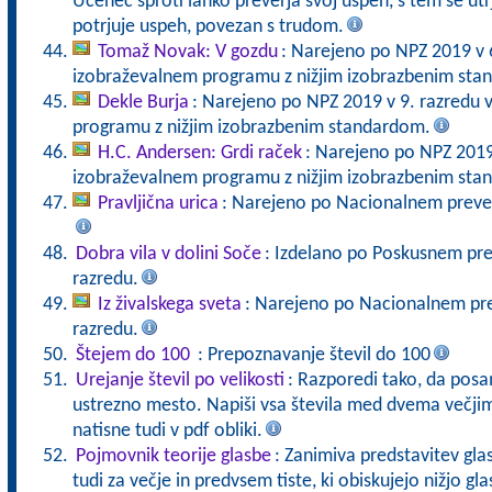
Učenec sproti lahko preverja svoj uspeh, s tem se ut
potrjuje uspeh, povezan s trudom.
Tomaž Novak: V gozdu
: Narejeno po NPZ 2019 v 
izobraževalnem programu z nižjim izobrazbenim sta
Dekle Burja
: Narejeno po NPZ 2019 v 9. razredu 
programu z nižjim izobrazbenim standardom.
H.C. Andersen: Grdi raček
: Narejeno po NPZ 2019
izobraževalnem programu z nižjim izobrazbenim st
Pravljična urica
: Narejeno po Nacionalnem prever
Dobra vila v dolini Soče
: Izdelano po Poskusnem pre
razredu.
Iz živalskega sveta
: Narejeno po Nacionalnem pre
razredu.
Štejem do 100
: Prepoznavanje števil do 100
Urejanje števil po velikosti
: Razporedi tako, da pos
ustrezno mesto. Napiši vsa števila med dvema večjima
natisne tudi v pdf obliki.
Pojmovnik teorije glasbe
: Zanimiva predstavitev gla
tudi za večje in predvsem tiste, ki obiskujejo nižjo gl