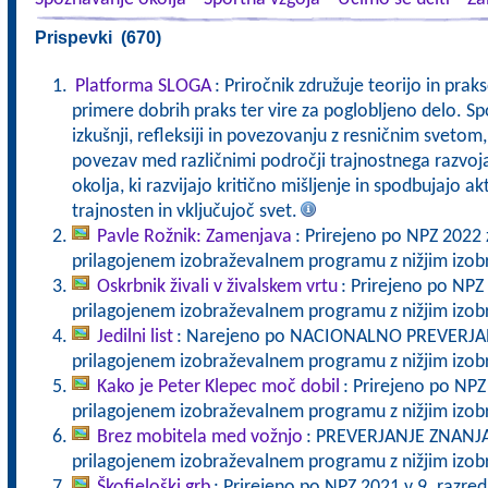
Prispevki (670)
Platforma SLOGA
: Priročnik združuje teorijo in pra
primere dobrih praks ter vire za poglobljeno delo. Sp
izkušnji, refleksiji in povezovanju z resničnim svet
povezav med različnimi področji trajnostnega razvoj
okolja, ki razvijajo kritično mišljenje in spodbujajo a
trajnosten in vključujoč svet.
Pavle Rožnik: Zamenjava
: Prirejeno po NPZ 2022 
prilagojenem izobraževalnem programu z nižjim izo
Oskrbnik živali v živalskem vrtu
: Prirejeno po NPZ
prilagojenem izobraževalnem programu z nižjim izo
Jedilni list
: Narejeno po NACIONALNO PREVERJANJ
prilagojenem izobraževalnem programu z nižjim izo
Kako je Peter Klepec moč dobil
: Prirejeno po NPZ
prilagojenem izobraževalnem programu z nižjim izo
Brez mobitela med vožnjo
: PREVERJANJE ZNANJA 
prilagojenem izobraževalnem programu z nižjim izo
Škofjeloški grb
: Prirejeno po NPZ 2021 v 9. razre