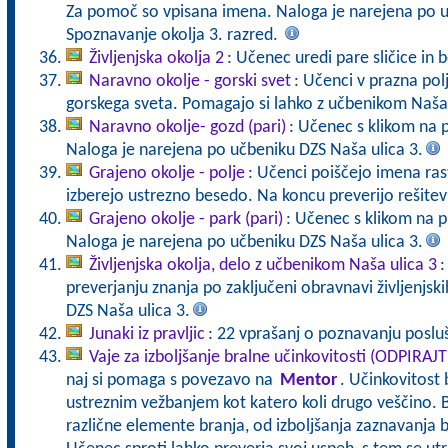
Za pomoč so vpisana imena. Naloga je narejena po u
Spoznavanje okolja 3. razred.
Življenjska okolja 2
: Učenec uredi pare sličice in b
Naravno okolje - gorski svet
: Učenci v prazna polj
gorskega sveta. Pomagajo si lahko z učbenikom Naša 
Naravno okolje- gozd (pari)
: Učenec s klikom na 
Naloga je narejena po učbeniku DZS Naša ulica 3.
Grajeno okolje - polje
: Učenci poiščejo imena rastl
izberejo ustrezno besedo. Na koncu preverijo rešite
Grajeno okolje - park (pari)
: Učenec s klikom na p
Naloga je narejena po učbeniku DZS Naša ulica 3.
Življenjska okolja, delo z učbenikom Naša ulica 3
:
preverjanju znanja po zaključeni obravnavi življenjski
DZS Naša ulica 3.
Junaki iz pravljic
: 22 vprašanj o poznavanju posluša
Vaje za izboljšanje bralne učinkovitosti (ODPIRAJ
naj si pomaga s povezavo na
Mentor
. Učinkovitost 
ustreznim vežbanjem kot katero koli drugo veščino. B
različne elemente branja, od izboljšanja zaznavanja b