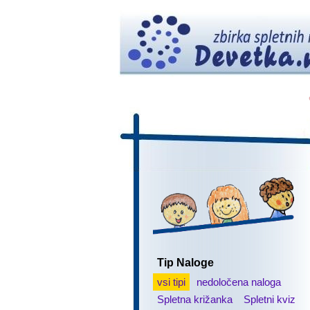
Tip Naloge
vsi tipi
nedoločena naloga
Spletna križanka
Spletni kviz