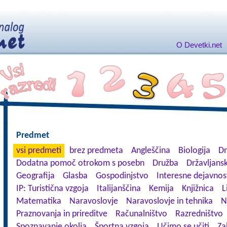
O Devetki.net
Predmet
vsi predmeti
brez predmeta
Angleščina
Biologija
Dn
Dodatna pomoč otrokom s posebn
Družba
Državljansk
Geografija
Glasba
Gospodinjstvo
Interesne dejavnos
IP: Turistična vzgoja
Italijanščina
Kemija
Knjižnica
L
Matematika
Naravoslovje
Naravoslovje in tehnika
N
Praznovanja in prireditve
Računalništvo
Razredništvo
Spoznavanje okolja
Športna vzgoja
Učimo se učiti
Za