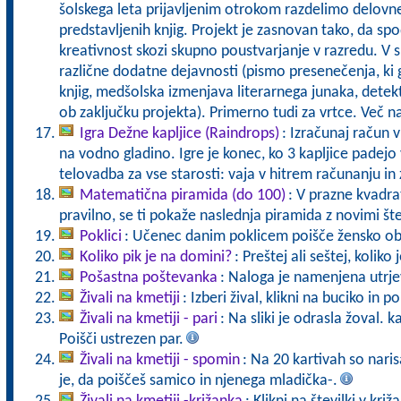
šolskega leta prijavljenim otrokom razdelimo delovn
predstavljenih knjig. Projekt je zasnovan tako, da sp
kreativnost skozi skupno poustvarjanje v razredu. V 
različne dodatne dejavnosti (pismo presenečenja, ki g
knjig, medšolska izmenjava literarnega junaka, detek
ob zaključku projekta). Primerno tudi za vrtce. Več 
Igra Dežne kapljice (Raindrops)
: Izračunaj račun v
na vodno gladino. Igre je konec, ko 3 kapljice pade
telovadba za vse starosti: vaja v hitrem računanju in 
Matematična piramida (do 100)
: V prazne kvadrat
pravilno, se ti pokaže naslednja piramida z novimi št
Poklici
: Učenec danim poklicem poišče žensko ob
Koliko pik je na domini?
: Preštej ali seštej, koliko
Pošastna poštevanka
: Naloga je namenjena utrje
Živali na kmetiji
: Izberi žival, klikni na buciko in 
Živali na kmetiji - pari
: Na sliki je odrasla žoval. 
Poišči ustrezen par.
Živali na kmetiji - spomin
: Na 20 kartivah so naris
je, da poiščeš samico in njenega mladička-.