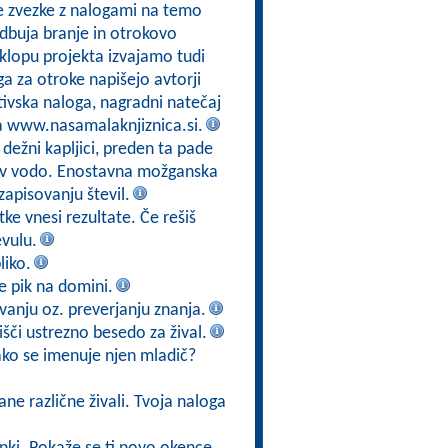
e zvezke z nalogami na temo
odbuja branje in otrokovo
sklopu projekta izvajamo tudi
a za otroke napišejo avtorji
tivska naloga, nagradni natečaj
na www.nasamalaknjiznica.si.
 dežni kapljici, preden ta pade
jo v vodo. Enostavna možganska
zapisovanju števil.
ke vnesi rezultate. Če rešiš
evulu.
liko.
 je pik na domini.
vanju oz. preverjanju znanja.
poišči ustrezno besedo za žival.
kako se imenuje njen mladič?
ane različne živali. Tvoja naloga