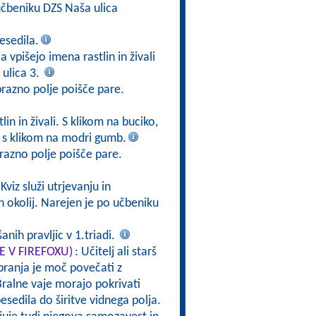
čbeniku DZS Naša ulica
esedila.
a vpišejo imena rastlin in živali
ulica 3.
prazno polje poišče pare.
in in živali. S klikom na buciko,
v s klikom na modri gumb.
razno polje poišče pare.
 Kviz služi utrjevanju in
h okolij. Narejen je po učbeniku
nih pravljic v 1.triadi.
TE V FIREFOXU)
: Učitelj ali starš
branja je moč povečati z
ralne vaje morajo pokrivati
esedila do širitve vidnega polja.