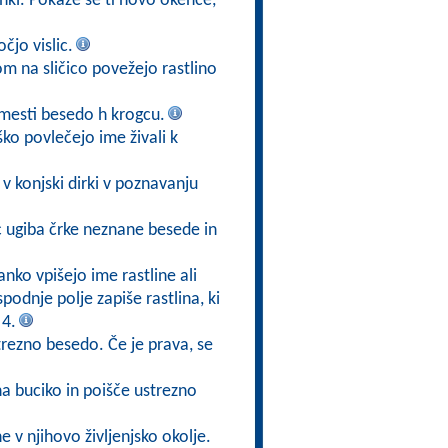
ižanki. Pokaže se ti novo okence,
čjo vislic.
kom na sličico povežejo rastlino
mesti besedo h krogcu.
ško povlečejo ime živali k
v konjski dirki v poznavanju
ec ugiba črke neznane besede in
anko vpišejo ime rastline ali
 spodnje polje zapiše rastlina, ki
 4.
trezno besedo. Če je prava, se
na buciko in poišče ustrezno
ne v njihovo življenjsko okolje.