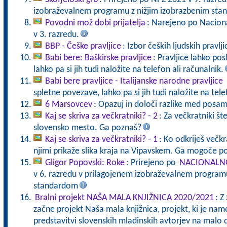
izobraževalnem programu z nižjim izobrazbenim sta
Povodni mož dobi prijatelja
: Narejeno po Nacion
v 3. razredu.
BBP - Češke pravljice
: Izbor čeških ljudskih pravlji
Babi bere: Baškirske pravljice
: Pravljice lahko po
lahko pa si jih tudi naložite na telefon ali računalnik.
Babi bere pravljice - Italijanske narodne pravljice
spletne povezave, lahko pa si jih tudi naložite na tele
6 Marsovcev
: Opazuj in določi razlike med posa
Kaj se skriva za večkratniki? - 2
: Za večkratniki štev
slovensko mesto. Ga poznaš?
Kaj se skriva za večkratniki? - 1
: Ko odkriješ večkra
njimi prikaže slika kraja na Vipavskem. Ga mogoče p
Gligor Popovski: Roke
: Prirejeno po
NACIONALNO
v 6. razredu v prilagojenem izobraževalnem programu
standardom
Bralni projekt NAŠA MALA KNJIŽNICA 2020/2021
: Z
začne projekt Naša mala knjižnica, projekt, ki je nam
predstavitvi slovenskih mladinskih avtorjev na malo 