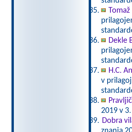
standar
Tomaž 
prilagoj
standar
Dekle 
prilagoj
standar
H.C. A
v prilag
standar
Pravlji
2019 v 3.
Dobra vil
znanja 20