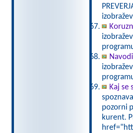
PREVERJA
izobraže
Koruzn
izobraže
programu
Navodi
izobraže
programu
Kaj se 
spoznava
pozorni p
kurent. P
href="ht