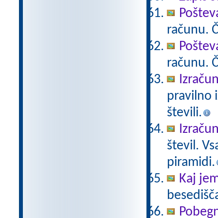
Poštev
računu. Če
Poštev
računu. Če
Izračun
pravilno 
števili.
Izračun
števil. V
piramidi.
Kaj je
besedišč
Pobegn