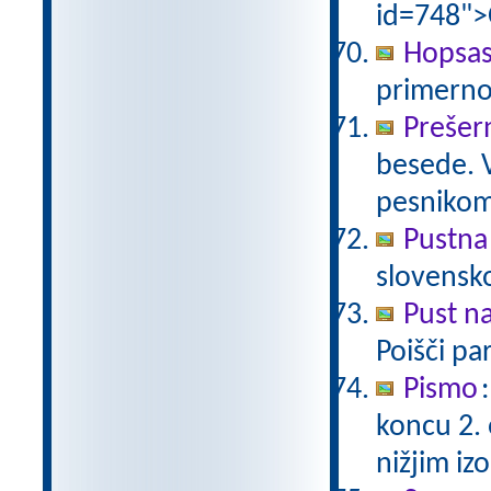
id=748">
Hopsas
primerno
Prešer
besede. 
pesniko
Pustna
slovensk
Pust n
Poišči pa
Pismo
koncu 2.
nižjim i