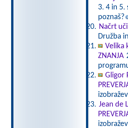
3. 4 in 5
poznaš?
Načrt uči
Družba in
Velika 
ZNANJA
2
programu
Gligor
PREVERJ
izobraže
Jean de L
PREVERJ
izobraže