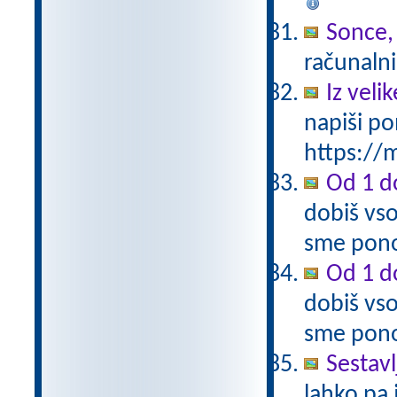
Sonce,
računalni
Iz vel
napiši po
https://m
Od 1 do
dobiš vso
sme pono
Od 1 do
dobiš vso
sme pono
Sestavl
lahko pa 