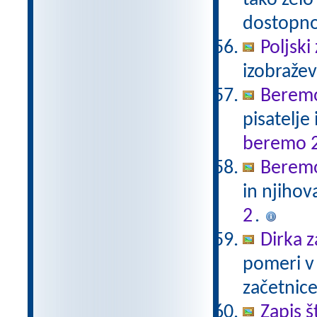
tako zelo
dostopno
Poljski
izobraže
Beremo
pisatelje
beremo 
Beremo
in njihov
2
.
Dirka z
pomeri v 
začetnice
Zapis š