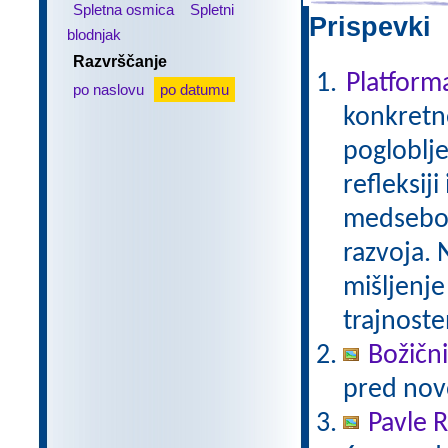
Spletna osmica
Spletni
Prispevki 
blodnjak
Razvrščanje
Platfor
po naslovu
po datumu
konkretne
pogloblje
refleksij
medseboj
razvoja. 
mišljenje
trajnoste
Božični
pred nov
Pavle 