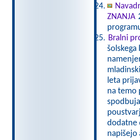
Navadn
ZNANJA
2
programu
Bralni p
šolskega 
namenjen
mladinski
leta prij
na temo p
spodbuja
poustvarj
dodatne d
napišejo 