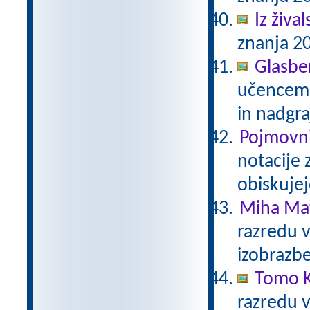
Iz živa
znanja 20
Glasbe
učencem g
in nadgra
Pojmovni
notacije 
obiskujej
Miha Mat
razredu 
izobrazb
Tomo K
razredu 