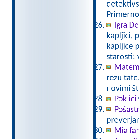
detektivs
Primerno 
Igra De
kapljici,
kapljice
starosti:
Matema
rezultate
novimi št
Poklici
Pošast
preverjan
Mia fam