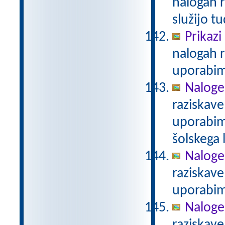
nalogah r
služijo t
Prikazi
nalogah r
uporabim
Naloge
raziskave
uporabim
šolskega 
Naloge
raziskave
uporabim
Naloge 