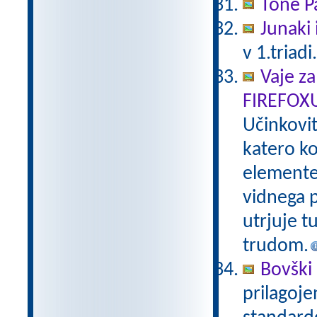
Tone Pa
Junaki 
v 1.triadi
Vaje za
FIREFOX
Učinkovi
katero ko
elemente 
vidnega p
utrjuje t
trudom.
Bovški 
prilagoj