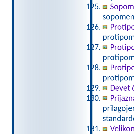
Sopomen
sopomenk
Protipo
protipo
Protipo
protipom
Protipo
protipom
Devet č
Prijazn
prilagoj
standar
Veliko