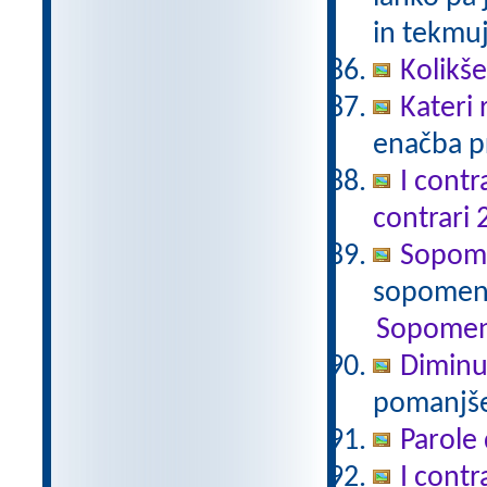
in tekmuj
Kolikš
Kateri
enačba pr
I contr
contrari 
Sopomen
sopomenk
Sopomen
Diminu
pomanjšev
Parole 
I contr