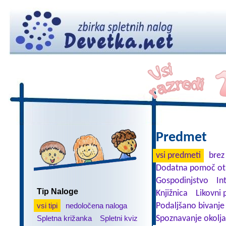
Predmet
vsi predmeti
brez
Dodatna pomoč ot
Gospodinjstvo
In
Tip Naloge
Knjižnica
Likovni 
vsi tipi
nedoločena naloga
Podaljšano bivanje
Spletna križanka
Spletni kviz
Spoznavanje okolja