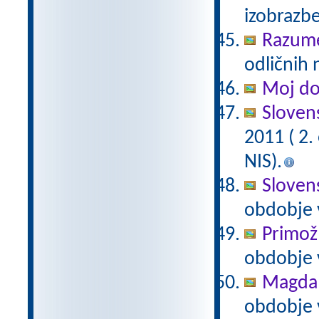
izobrazb
Razum
odličnih 
Moj d
Slovens
2011 ( 2
NIS).
Slovens
obdobje 
Primož
obdobje 
Magda 
obdobje 