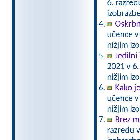
6. razre
izobrazb
Oskrbni
učence v
nižjim i
Jedilni 
2021 v 6
nižjim i
Kako j
učence v
nižjim i
Brez m
razredu 