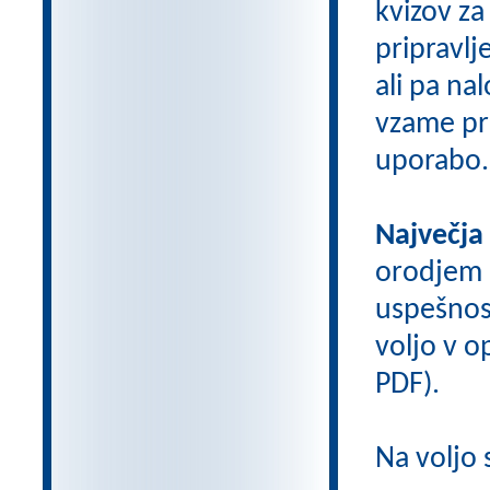
kvizov z
pripravlj
ali pa na
vzame pri
uporabo.
Največja
orodjem
uspešnos
voljo v op
PDF).
Na voljo