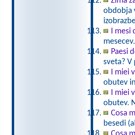
Zima z
obdobja 
izobrazb
I mesi 
mesecev.
Paesi 
sveta? V 
I miei v
obutev in
I miei v
obutev. N
Cosa m
besedi (a
Cosa m