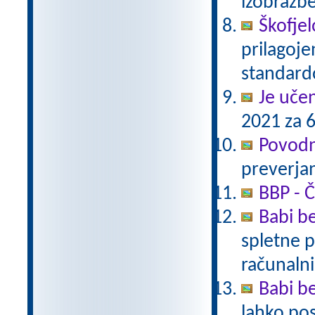
izobrazb
Škofjel
prilagoj
standar
Je uče
2021 za 6
Povodn
preverjan
BBP - Č
Babi be
spletne p
računalni
Babi be
lahko pos