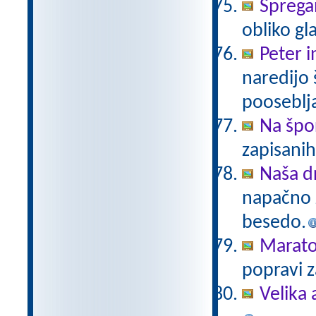
Sprega
obliko gl
Peter i
naredijo 
pooseblj
Na špo
zapisani
Naša d
napačno z
besedo.
Marat
popravi z
Velika 