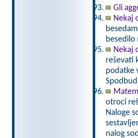
Gli agg
Nekaj o
besedami 
besedilo 
Nekaj o
reševati 
podatke v
Spodbuda
Matema
otroci re
Naloge s
sestavlje
nalog sod