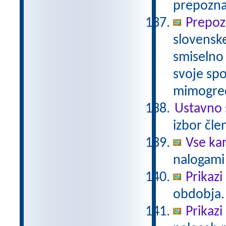
prepoznav
Prepoz
slovenske
smiselno 
svoje spo
mimogred
Ustavno 
izbor čle
Vse ka
nalogami 
Prikazi
obdobja.
Prikazi