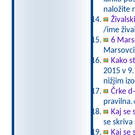
naložite 
Živalsk
/ime živa
6 Mars
Marsovci
Kako st
2015 v 9
nižjim i
Črke d-t
pravilna.
Kaj se 
se skriv
Kaj se 