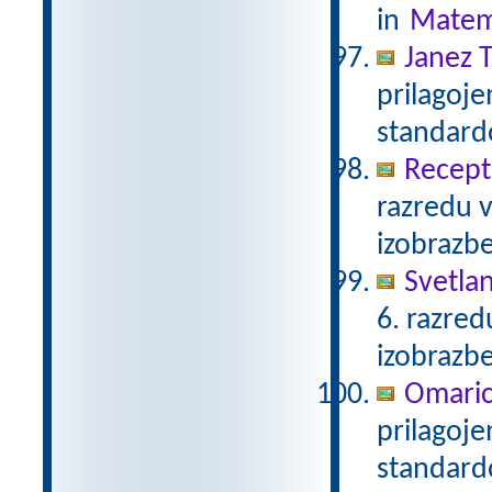
in
Matem
Janez T
prilagoj
standar
Recept 
razredu 
izobrazb
Svetla
6. razre
izobrazb
Omari
prilagoj
standar