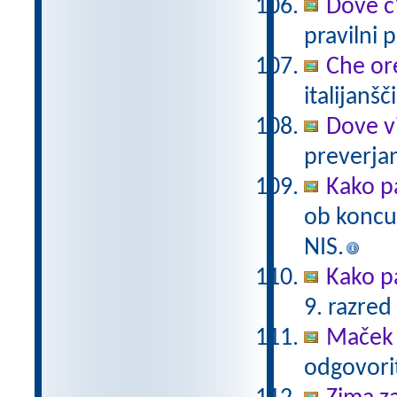
Dove c
pravilni 
Che or
italijanšč
Dove v
preverjan
Kako p
ob koncu
NIS.
Kako p
9. razred
Maček 
odgovorit