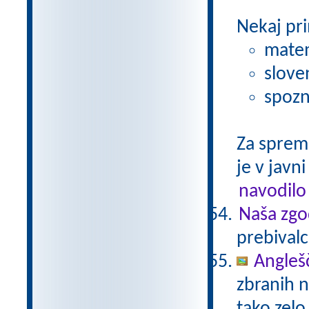
Nekaj pri
matem
slove
spozn
Za sprem
je v javni
navodilo
Naša zgo
prebivalc
Anglešč
zbranih n