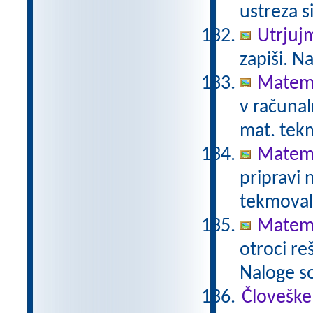
ustreza s
Utrjuj
zapiši. N
Matema
v računal
mat. tek
Matema
pripravi
tekmoval
Matema
otroci re
Naloge s
Človeške