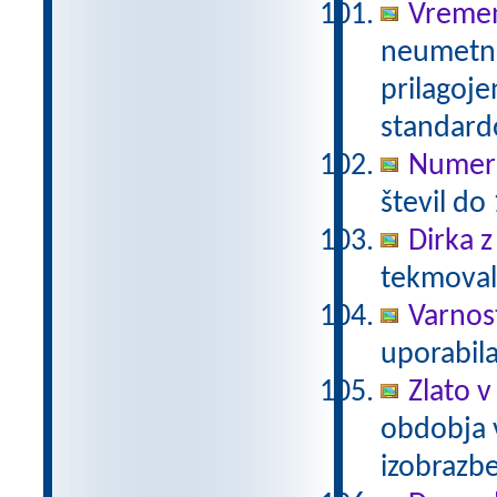
Vreme
neumetno
prilagoj
standar
Numeri
števil do
Dirka 
tekmovalc
Varnos
uporabil
Zlato v
obdobja 
izobrazb