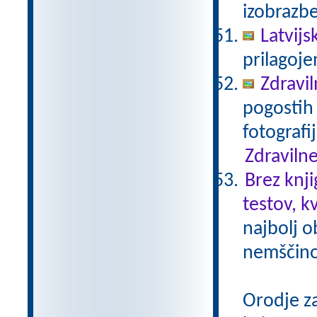
izobrazb
Latvijs
prilagoj
Zdravil
pogostih 
fotografi
Zdravilne
Brez knji
testov, k
najbolj o
nemščino,
Orodje z