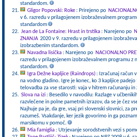
standardom.
Gligor Popovski: Roke
: Prirejeno po
NACIONALNO
v 6. razredu v prilagojenem izobraževalnem programu
standardom
Jean de La Fontaine: Hrast in trstika
: Narejeno po
N
ZNANJA
2020 v 9. razredu v prilagojenem izobražev
izobrazbenim standardom.
Navadna lisička
: Narejeno po
NACIONALNO PRE
razredu v prilagojenem izobraževalnem programu z n
standardom.
Igra Dežne kapljice (Raindrops)
: Izračunaj račun v
na vodno gladino. Igre je konec, ko 3 kapljice pade
telovadba za vse starosti: vaja v hitrem računanju in 
Slova na izi
: Besedilo v navodilu: Razlage v učbeniki
razvlečene in polne pametnih izrazov, da se je čez vs
Najhuje pa je, da gre, vsaj pri slovenski slovnici, za pr
razumeš. Vsakdanje, ker jezik govorimo in ga pozna
marsikomu v pomoč.
Mia famiglia
: Utrjevanje sorodstvenih vezi s pomo