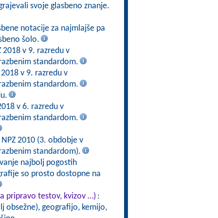
dgrajevali svoje glasbeno znanje.
sbene notacije za najmlajše pa
asbeno šolo.
 2018 v 9. razredu v
brazbenim standardom.
2018 v 9. razredu v
brazbenim standardom.
u.
2018 v 6. razredu v
brazbenim standardom.
 NPZ 2010 (3. obdobje v
brazbenim standardom).
vanje najbolj pogostih
ografije so prosto dostopne na
a pripravo testov, kvizov …)
:
j obsežne), geografijo, kemijo,