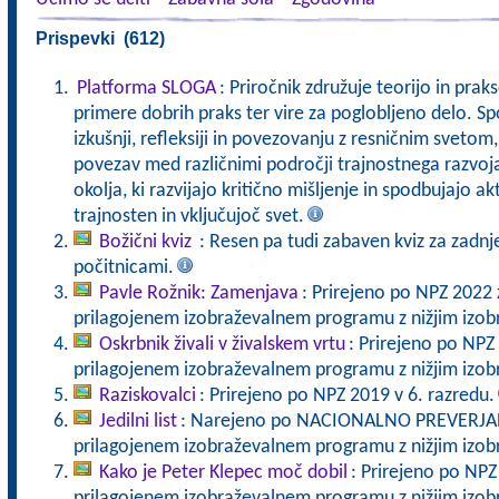
Prispevki (612)
Platforma SLOGA
: Priročnik združuje teorijo in pra
primere dobrih praks ter vire za poglobljeno delo. Sp
izkušnji, refleksiji in povezovanju z resničnim svet
povezav med različnimi področji trajnostnega razvoj
okolja, ki razvijajo kritično mišljenje in spodbujajo a
trajnosten in vključujoč svet.
Božični kviz
: Resen pa tudi zabaven kviz za zadnj
počitnicami.
Pavle Rožnik: Zamenjava
: Prirejeno po NPZ 2022 
prilagojenem izobraževalnem programu z nižjim izo
Oskrbnik živali v živalskem vrtu
: Prirejeno po NPZ
prilagojenem izobraževalnem programu z nižjim izo
Raziskovalci
: Prirejeno po NPZ 2019 v 6. razredu.
Jedilni list
: Narejeno po NACIONALNO PREVERJANJ
prilagojenem izobraževalnem programu z nižjim izo
Kako je Peter Klepec moč dobil
: Prirejeno po NPZ
prilagojenem izobraževalnem programu z nižjim izo