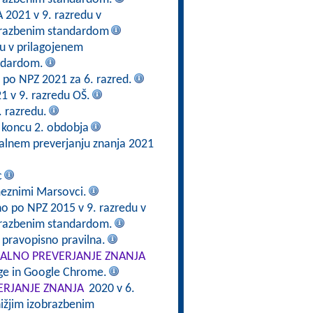
2021 v 9. razredu v
brazbenim standardom
du v prilagojenem
ndardom.
en po NPZ 2021 za 6. razred.
21 v 9. razredu OŠ.
. razredu.
 koncu 2. obdobja
alnem preverjanju znanja 2021
c
meznimi Marsovci.
no po NPZ 2015 v 9. razredu v
brazbenim standardom.
e pravopisno pravilna.
ALNO PREVERJANJE ZNANJA
dge in Google Chrome.
RJANJE ZNANJA
2020 v 6.
ižjim izobrazbenim