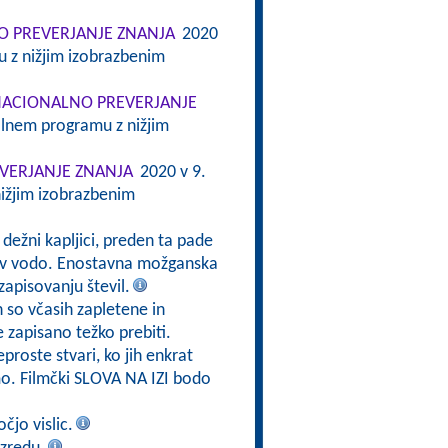
 PREVERJANJE ZNANJA
2020
 z nižjim izobrazbenim
ACIONALNO PREVERJANJE
alnem programu z nižjim
VERJANJE ZNANJA
2020 v 9.
ižjim izobrazbenim
 dežni kapljici, preden ta pade
jo v vodo. Enostavna možganska
zapisovanju števil.
h so včasih zapletene in
e zapisano težko prebiti.
eproste stvari, ko jih enkrat
mo. Filmčki SLOVA NA IZI bodo
čjo vislic.