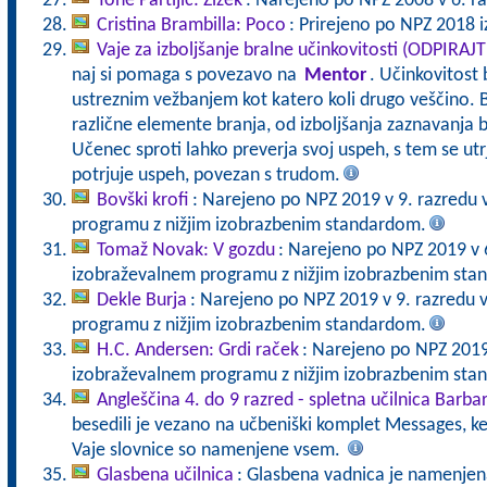
Tone Partljič: Zizek
: Narejeno po NPZ 2008 v 6. ra
Cristina Brambilla: Poco
: Prirejeno po NPZ 2018 iz
Vaje za izboljšanje bralne učinkovitosti (ODPIRAJ
naj si pomaga s povezavo na
Mentor
. Učinkovitost 
ustreznim vežbanjem kot katero koli drugo veščino. B
različne elemente branja, od izboljšanja zaznavanja b
Učenec sproti lahko preverja svoj uspeh, s tem se ut
potrjuje uspeh, povezan s trudom.
Bovški krofi
: Narejeno po NPZ 2019 v 9. razredu
programu z nižjim izobrazbenim standardom.
Tomaž Novak: V gozdu
: Narejeno po NPZ 2019 v 
izobraževalnem programu z nižjim izobrazbenim sta
Dekle Burja
: Narejeno po NPZ 2019 v 9. razredu 
programu z nižjim izobrazbenim standardom.
H.C. Andersen: Grdi raček
: Narejeno po NPZ 2019
izobraževalnem programu z nižjim izobrazbenim st
Angleščina 4. do 9 razred - spletna učilnica Barba
besedili je vezano na učbeniški komplet Messages, k
Vaje slovnice so namenjene vsem.
Glasbena učilnica
: Glasbena vadnica je namenje