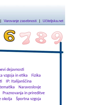
|
Varovanje zasebnosti
|
Učiteljska.net
evi dejavnosti
a vzgoja in etika
Fizika
ti
IP: Italijanščina
tematika
Naravoslovje
Praznovanja in prireditve
 okolja
Športna vzgoja