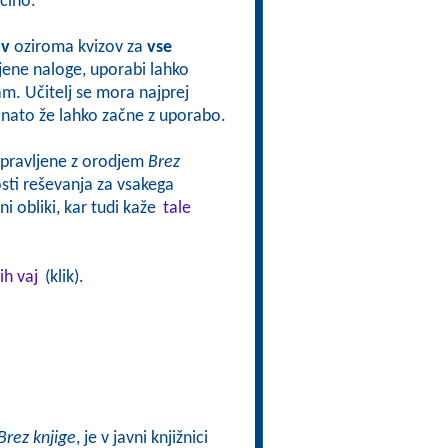
čino.
ov
oziroma kvizov za
vse
vljene naloge, uporabi lahko
sam. Učitelj se mora najprej
oj nato že lahko začne z uporabo.
ripravljene z orodjem
Brez
ti reševanja za vsakega
i obliki, kar tudi kaže
tale
ih vaj
(klik).
Brez knjige
, je v javni knjižnici