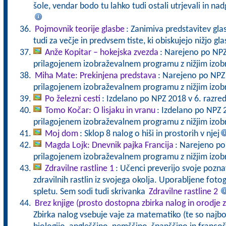
šole, vendar bodo tu lahko tudi ostali utrjevali in na
Pojmovnik teorije glasbe
: Zanimiva predstavitev gla
tudi za večje in predvsem tiste, ki obiskujejo nižjo gl
Anže Kopitar – hokejska zvezda
: Narejeno po NPZ
prilagojenem izobraževalnem programu z nižjim izo
Miha Mate: Prekinjena predstava
: Narejeno po NPZ 
prilagojenem izobraževalnem programu z nižjim izo
Po železni cesti
: Izdelano po NPZ 2018 v 6. razred
Tomo Kočar: O lisjaku in vranu
: Izdelano po NPZ 
prilagojenem izobraževalnem programu z nižjim izo
Moj dom
: Sklop 8 nalog o hiši in prostorih v njej
Magda Lojk: Dnevnik pajka Francija
: Narejeno po
prilagojenem izobraževalnem programu z nižjim izo
Zdravilne rastline 1
: Učenci preverijo svoje pozna
zdravilnih rastlin iz svojega okolja. Uporabljene fot
spletu. Sem sodi tudi skrivanka
Zdravilne rastline 2
Brez knjige (prosto dostopna zbirka nalog in orodje z
Zbirka nalog vsebuje vaje za matematiko (te so najbol