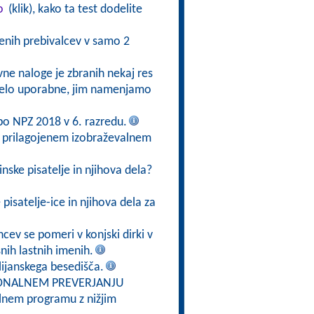
o
(klik), kako ta test dodelite
jenih prebivalcev v samo 2
ivne naloge je zbranih nekaj res
o zelo uporabne, jim namenjamo
 po NPZ 2018 v 6. razredu.
v prilagojenem izobraževalnem
nske pisatelje in njihova dela?
pisatelje-ice in njihova dela za
cev se pomeri v konjski dirki v
nih lastnih imenih.
alijanskega besedišča.
CIONALNEM PREVERJANJU
lnem programu z nižjim