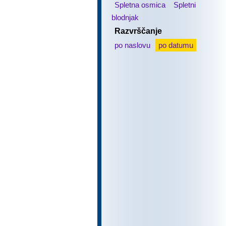
Spletna osmica
Spletni
blodnjak
Razvrščanje
po naslovu
po datumu