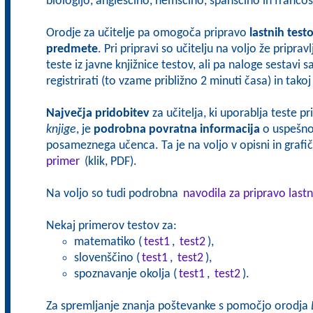
biologijo, angleščino, nemščino, španščino in francoš
Orodje za učitelje pa omogoča pripravo
lastnih test
predmete
. Pri pripravi so učitelju na voljo že pripra
teste iz javne knjižnice testov, ali pa naloge sestavi 
registrirati (to vzame približno 2 minuti časa) in tak
Največja pridobitev
za učitelja, ki uporablja teste p
knjige
, je
podrobna povratna informacija
o uspešnos
posameznega učenca. Ta je na voljo v opisni in grafičn
primer
(klik, PDF).
Na voljo so tudi podrobna
navodila za pripravo lastn
Nekaj primerov testov za:
matematiko (
test1
,
test2
),
slovenščino (
test1
,
test2
),
spoznavanje okolja (
test1
,
test2
).
Za spremljanje znanja poštevanke s pomočjo orodja