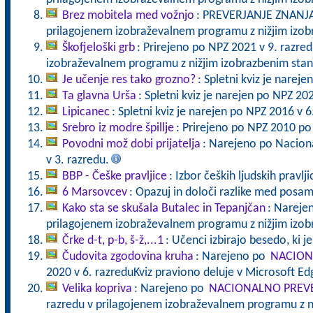
Brez mobitela med vožnjo
: PREVERJANJE ZNANJA 
prilagojenem izobraževalnem programu z nižjim izo
Škofjeloški grb
: Prirejeno po NPZ 2021 v 9. razre
izobraževalnem programu z nižjim izobrazbenim sta
Je učenje res tako grozno?
: Spletni kviz je narej
Ta glavna Urša
: Spletni kviz je narejen po NPZ 20
Lipicanec
: Spletni kviz je narejen po NPZ 2016 v 6
Srebro iz modre špillje
: Prirejeno po NPZ 2010 po
Povodni mož dobi prijatelja
: Narejeno po Nacion
v 3. razredu.
BBP - Češke pravljice
: Izbor čeških ljudskih pravlji
6 Marsovcev
: Opazuj in določi razlike med posa
Kako sta se skušala Butalec in Tepanjčan
: Nareje
prilagojenem izobraževalnem programu z nižjim izo
Črke d-t, p-b, š-ž,...1
: Učenci izbirajo besedo, ki j
Čudovita zgodovina kruha
: Narejeno po
NACION
2020 v 6. razreduKviz praviono deluje v Microsoft E
Velika kopriva
: Narejeno po
NACIONALNO PREVE
razredu v prilagojenem izobraževalnem programu z n