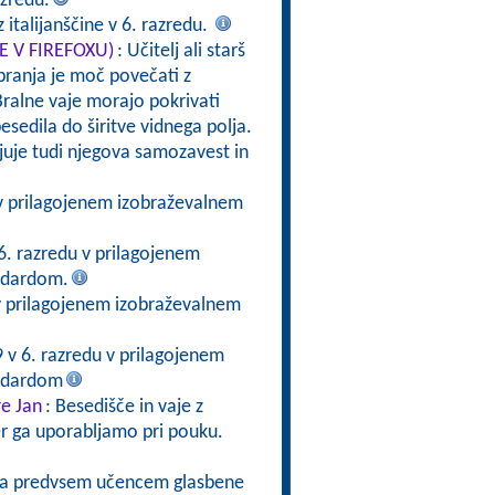
zredu.
 italijanščine v 6. razredu.
TE V FIREFOXU)
: Učitelj ali starš
branja je moč povečati z
ralne vaje morajo pokrivati
esedila do širitve vidnega polja.
rjuje tudi njegova samozavest in
 v prilagojenem izobraževalnem
6. razredu v prilagojenem
ndardom.
v prilagojenem izobraževalnem
 v 6. razredu v prilagojenem
andardom
re Jan
: Besedišče in vaje z
er ga uporabljamo pri pouku.
na predvsem učencem glasbene