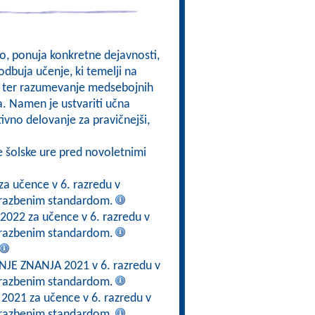
kso, ponuja konkretne dejavnosti,
odbuja učenje, ki temelji na
om, ter razumevanje medsebojnih
a. Namen je ustvariti učna
ktivno delovanje za pravičnejši,
e šolske ure pred novoletnimi
za učence v 6. razredu v
brazbenim standardom.
 2022 za učence v 6. razredu v
brazbenim standardom.
E ZNANJA 2021 v 6. razredu v
brazbenim standardom.
 2021 za učence v 6. razredu v
brazbenim standardom.