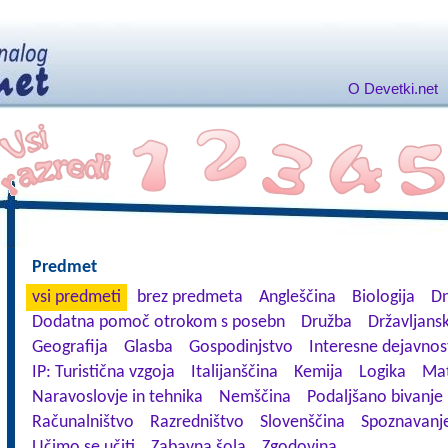
O Devetki.net
Predmet
vsi predmeti
brez predmeta
Angleščina
Biologija
Dn
Dodatna pomoč otrokom s posebn
Družba
Državljansk
Geografija
Glasba
Gospodinjstvo
Interesne dejavnos
IP: Turistična vzgoja
Italijanščina
Kemija
Logika
Ma
Naravoslovje in tehnika
Nemščina
Podaljšano bivanje
Računalništvo
Razredništvo
Slovenščina
Spoznavanje
Učimo se učiti
Zabavna šola
Zgodovina