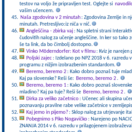
testov na voljo že pripravljen test. Oglejte si
navodil
vašim učencem.
Naša zgodovina v 2 minutah
: Zgodovina Zemlje in n
minutah. Pretresljivo:iz niča v nič.
Angleščina - zbirka vaj
: Na spletni strani Interakt
čudovitih nalog za učenje angleščine. In ker so tak
še ta link, da bo čimbolj dostopno.
Vinko Möderndorfer: Kot v filmu
: Kviz je narejen
Poljski zajec
: Izdelano po NPZ 2018 v 6. razredu 
programu z nižjim izobrazbenim standardom.
Beremo, beremo 2
: Kako dobro poznaš tuje mladi
Kaj pa slovenske? Reši še:
Beremo, beremo 2
.
Beremo, beremo 1
: Kako dobro poznaš slovenske 
mladino? Kaj pa tuje? Reši še
Beremo, beremo 2
.
Dirka za veliko začetnico
: Učenec ali skupina učen
poznavanju pravilne rabe velike začetnice v zemljepis
Kaj jemo in pijemo?
: Sklop nalog za utrjevanje it
Pobegnimo s Piko Nogavičko
: Narejeno po NA
ZNANJA 2014 v 6. razredu v prilagojenem izobraževa