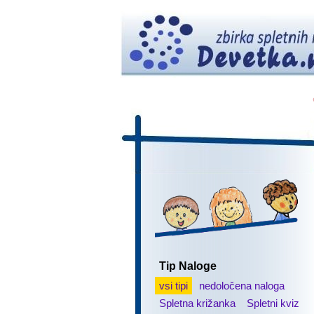
Tip Naloge
vsi tipi
nedoločena naloga
Spletna križanka
Spletni kviz