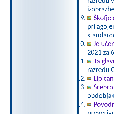
razredu 
izobrazb
Škofjel
prilagoj
standar
Je uče
2021 za 6
Ta gla
razredu 
Lipica
Srebro 
obdobja
Povodn
preverjan