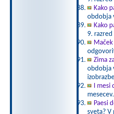
Kako p
obdobja 
Kako p
9. razred
Maček 
odgovorit
Zima z
obdobja 
izobrazb
I mesi 
mesecev.
Paesi 
sveta? V 