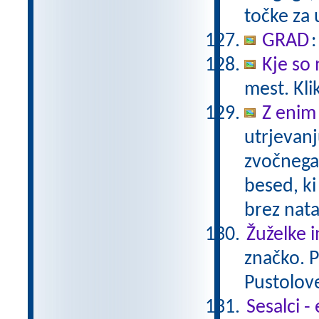
točke za 
GRAD
Kje so
mest. Kli
Z enim
utrjevanj
zvočnega
besed, ki
brez nat
Žuželke i
značko. P
Pustolov
Sesalci -