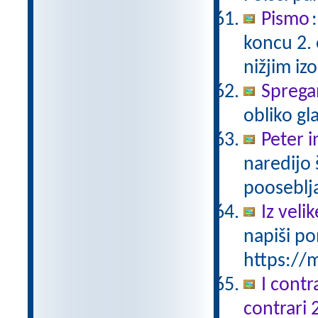
Pismo
koncu 2.
nižjim i
Sprega
obliko gl
Peter i
naredijo 
pooseblj
Iz vel
napiši po
https://m
I contr
contrari 