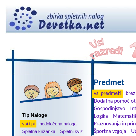
Predmet
vsi predmeti
brez
Dodatna pomoč ot
Gospodinjstvo
In
Tip Naloge
Logika
Matemati
vsi tipi
nedoločena naloga
Praznovanja in prir
Spletna križanka
Spletni kviz
Športna vzgoja
Uč