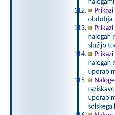
nalogami 
Prikazi
obdobja.
Prikazi
nalogah r
služijo t
Prikazi
nalogah r
uporabim
Naloge
raziskave
uporabim
šolskega 