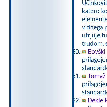
Učinkovi
katero ko
elemente 
vidnega p
utrjuje t
trudom.
Bovški 
prilagoj
standar
Tomaž 
prilagoj
standar
Dekle 