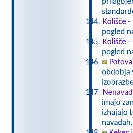
prilagoj
standar
Kolišče -
pogled na
Kolišče -
pogled na
Potova
obdobja 
izobrazb
Nenavadn
imajo za
izhajajo 
navadah. 