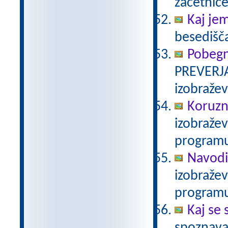
začetnice
Kaj je
besedišč
Pobegn
PREVERJA
izobraže
Koruzn
izobraže
programu
Navodi
izobraže
programu
Kaj se 