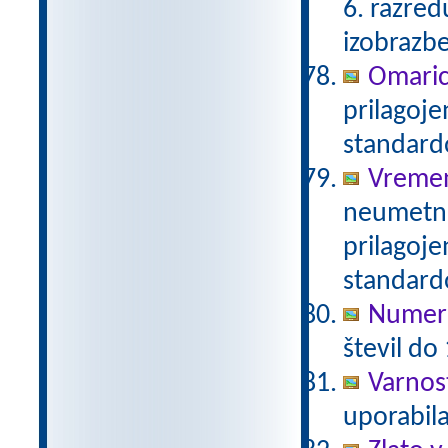
6. razre
izobrazb
Omari
prilagoj
standar
Vreme
neumetno
prilagoj
standar
Numeri
števil do
Varnos
uporabil