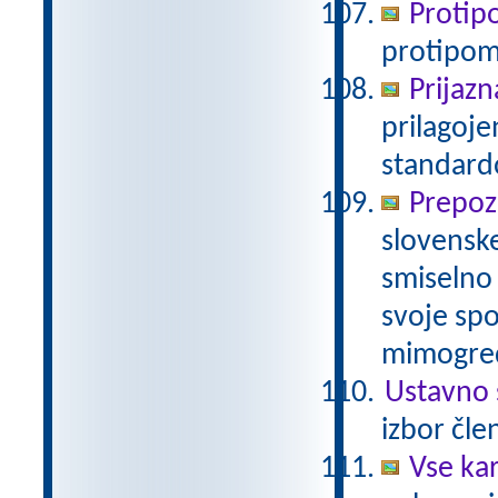
Protipo
protipom
Prijazn
prilagoj
standar
Prepoz
slovenske
smiselno 
svoje spo
mimogred
Ustavno 
izbor čle
Vse ka