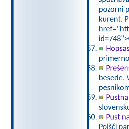
spoznava
pozorni p
kurent. P
href="ht
id=748">
Hopsas
primerno
Prešer
besede. 
pesniko
Pustna
slovensk
Pust n
Poišči pa