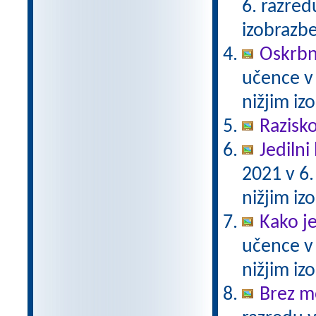
6. razre
izobrazb
Oskrbni
učence v
nižjim i
Razisko
Jedilni 
2021 v 6
nižjim i
Kako j
učence v
nižjim i
Brez m