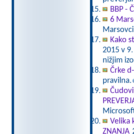
BBP - Č
6 Mars
Marsovci
Kako st
2015 v 9
nižjim i
Črke d-t
pravilna.
Čudovi
PREVERJ
Microsof
Velika 
ZNANJA
2