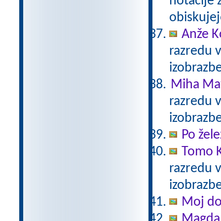
notacije 
obiskujej
Anže K
razredu 
izobrazb
Miha Mat
razredu 
izobrazb
Po žele
Tomo K
razredu 
izobrazb
Moj d
Magda 