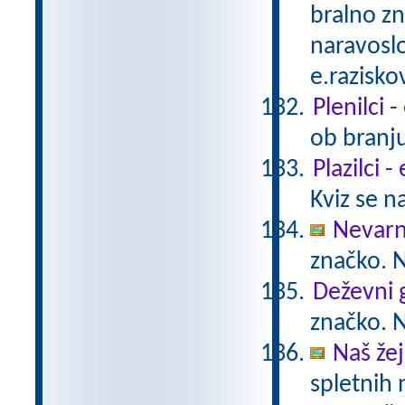
bralno z
naravoslo
e.razisko
Plenilci 
ob branju
Plazilci 
Kviz se n
Nevarn
značko. N
Deževni 
značko. N
Naš žej
spletnih 