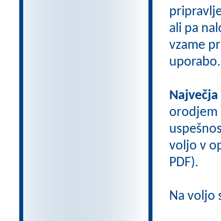
pripravlj
ali pa na
vzame pri
uporabo.
Največja
orodjem
uspešnos
voljo v op
PDF).
Na voljo