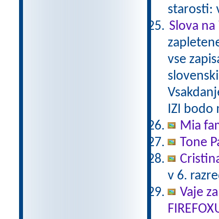
starosti:
Slova na 
zapletene
vse zapis
slovenski
Vsakdanj
IZI bodo
Mia fam
Tone Pa
Cristin
v 6. razr
Vaje za
FIREFOX