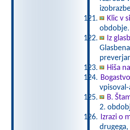
izobrazb
Klic v s
obdobje
Iz glas
Glasbena 
preverjan
Hiša n
Bogastvo
vpisoval-
B. Šta
2. obdob
Izrazi o 
drugega, 