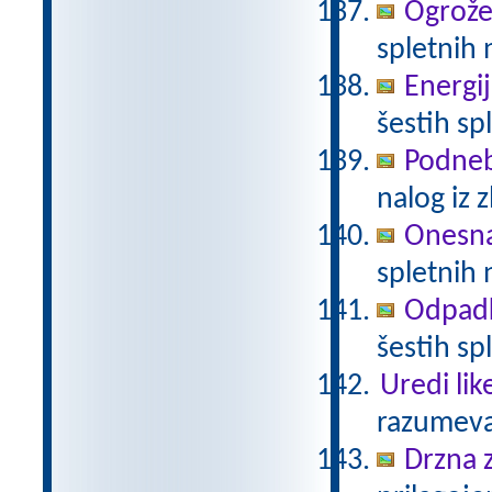
Ogrože
spletnih 
Energij
šestih sp
Podneb
nalog iz 
Onesna
spletnih 
Odpadki
šestih sp
Uredi lik
razumeva
Drzna 