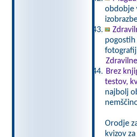
obdobje 
izobrazb
Zdravil
pogostih 
fotografi
Zdravilne
Brez knji
testov, k
najbolj o
nemščino,
Orodje z
kvizov z