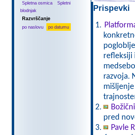
Spletna osmica
Spletni
Prispevki 
blodnjak
Razvrščanje
Platfor
po naslovu
po datumu
konkretne
pogloblje
refleksij
medseboj
razvoja. 
mišljenje
trajnoste
Božični
pred nov
Pavle 