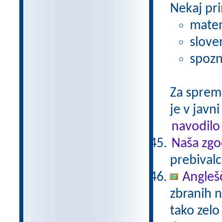
Nekaj pri
matem
slove
spozn
Za sprem
je v javni
navodilo
Naša zgo
prebivalc
Anglešč
zbranih n
tako zelo