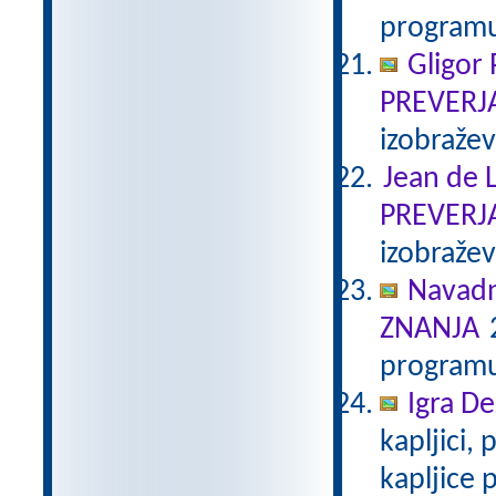
programu
Gligor
PREVERJ
izobraže
Jean de L
PREVERJ
izobraže
Navadn
ZNANJA
2
programu
Igra De
kapljici,
kapljice