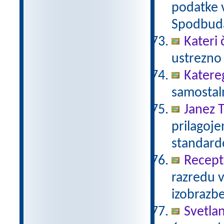
podatke v
Spodbuda
Kateri 
ustrezno 
Katere
samostaln
Janez T
prilagoj
standar
Recept 
razredu 
izobrazb
Svetla