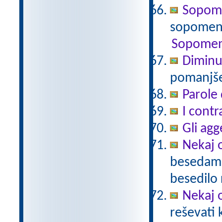
Sopomen
sopomenk
Sopomen
Diminu
pomanjšev
Parole 
I contr
Gli agg
Nekaj o
besedami 
besedilo 
Nekaj o
reševati 