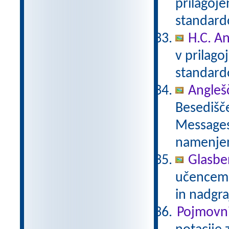
prilagoj
standar
H.C. A
v prilag
standar
Anglešč
Besedišče
Messages,
namenje
Glasbe
učencem g
in nadgra
Pojmovni