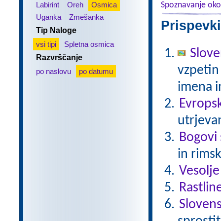
Labirint
Oreh
Osmica
Spoznavanje oko
Uganka
Zmešanka
Prispevki
Tip Naloge
vsi tipi
Spletna osmica
Slove
Razvrščanje
vzpetin
po naslovu
po datumu
imena in
Evrops
utrjeva
Bogovi 
in rims
Vesolje
Rastlin
Slovens