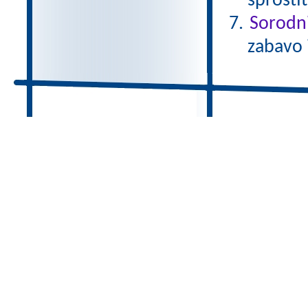
sprostit
Sorodni
zabavo 