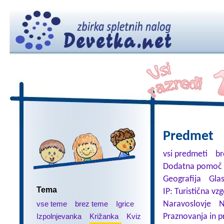
Predmet
vsi predmeti
br
Dodatna pomoč 
Geografija
Gla
Tema
IP: Turistična vz
vse teme
brez teme
Igrice
Naravoslovje
N
Izpolnjevanka
Križanka
Kviz
Praznovanja in p