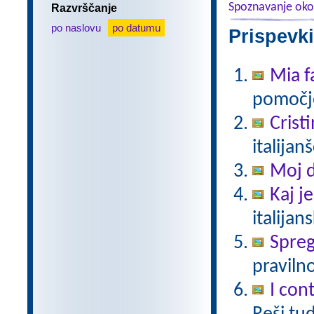
Spoznavanje oko
Razvrščanje
po naslovu
po datumu
Prispevki
Mia f
pomočjo
Crist
italijan
Moj 
Kaj j
italijan
Spreg
pravilno
I cont