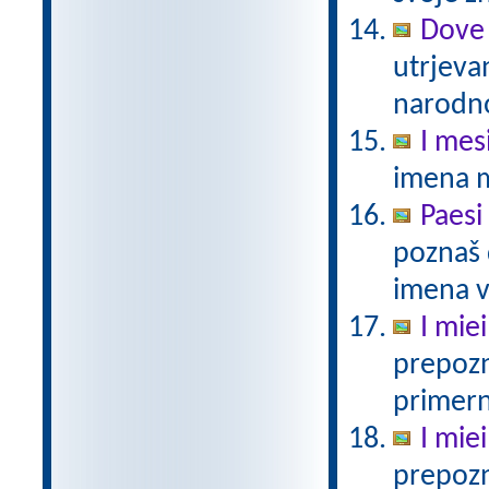
Dove 
utrjeva
narodno
I mes
imena 
Paesi
poznaš 
imena v 
I miei
prepozn
primern
I miei
prepozn