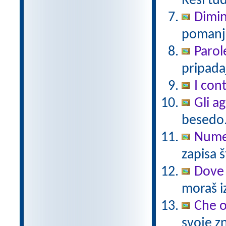
Reši tu
Dimin
pomanjš
Parol
pripadaj
I cont
Gli a
besedo
Numer
zapisa š
Dove 
moraš iz
Che 
svoje zn