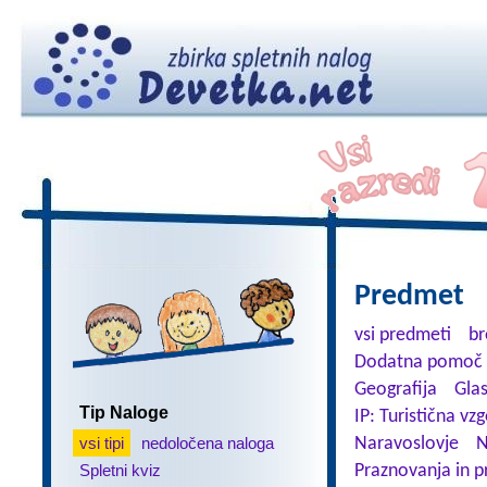
Predmet
vsi predmeti
br
Dodatna pomoč 
Geografija
Gla
Tip Naloge
IP: Turistična vz
vsi tipi
nedoločena naloga
Naravoslovje
N
Spletni kviz
Praznovanja in p