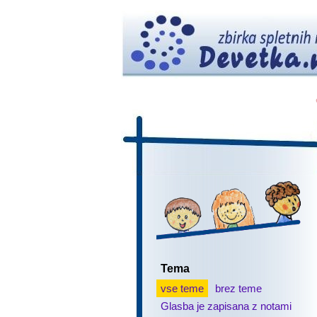
Tema
vse teme
brez teme
Glasba je zapisana z notami