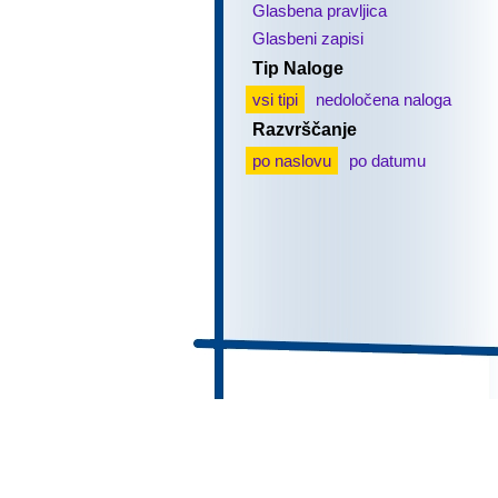
Glasbena pravljica
Glasbeni zapisi
Tip Naloge
vsi tipi
nedoločena naloga
Razvrščanje
po naslovu
po datumu