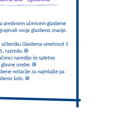
na predvsem učencem glasbene
dgrajevali svoje glasbeno znanje.
po učbeniku Glasbena umetnost 5
5. razredu.
učenci naredijo še spletno
o glavne osebe.
sbene notacije za najmlajše pa
asbeno šolo.