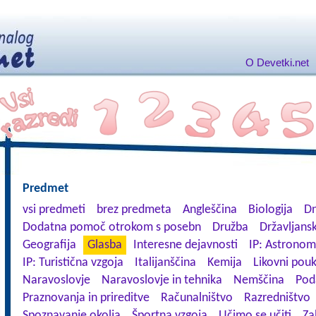
O Devetki.net
Predmet
vsi predmeti
brez predmeta
Angleščina
Biologija
Dn
Dodatna pomoč otrokom s posebn
Družba
Državljansk
Geografija
Glasba
Interesne dejavnosti
IP: Astronom
IP: Turistična vzgoja
Italijanščina
Kemija
Likovni pou
Naravoslovje
Naravoslovje in tehnika
Nemščina
Pod
Praznovanja in prireditve
Računalništvo
Razredništvo
Spoznavanje okolja
Športna vzgoja
Učimo se učiti
Za