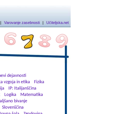
|
Varovanje zasebnosti
|
Učiteljska.net
evi dejavnosti
a vzgoja in etika
Fizika
ija
IP: Italijanščina
k
Logika
Matematika
aljšano bivanje
Slovenščina
bavna šola
Zgodovina