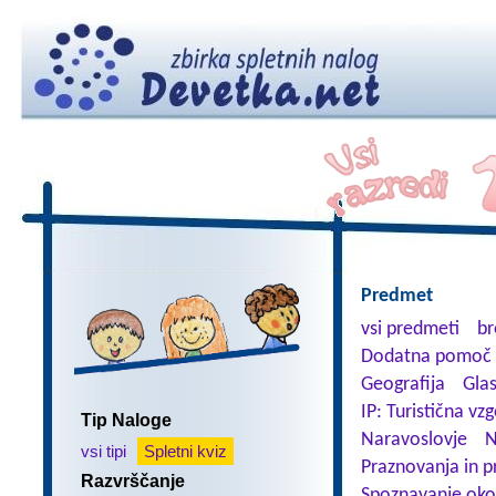
Predmet
vsi predmeti
br
Dodatna pomoč 
Geografija
Gla
IP: Turistična vz
Tip Naloge
Naravoslovje
N
vsi tipi
Spletni kviz
Praznovanja in p
Razvrščanje
Spoznavanje oko