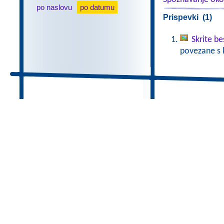
po naslovu
po datumu
Prispevki (1)
Skrite b
povezane s 