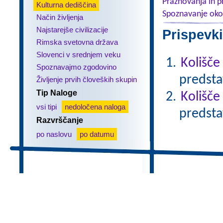
Praznovanja in p
Kulturna dediščina
Spoznavanje oko
Način življenja
Najstarejše civilizacije
Prispevki
Rimska svetovna država
Slovenci v srednjem veku
Kolišče
Spoznavajmo zgodovino
predsta
Življenje prvih človeških skupin
Tip Naloge
Kolišče
vsi tipi
nedoločena naloga
predsta
Razvrščanje
po naslovu
po datumu