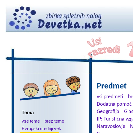
Predmet
vsi predmeti
br
Dodatna pomoč 
Geografija
Gla
Tema
IP: Turistična vz
vse teme
brez teme
Naravoslovje
N
Evropski srednji vek