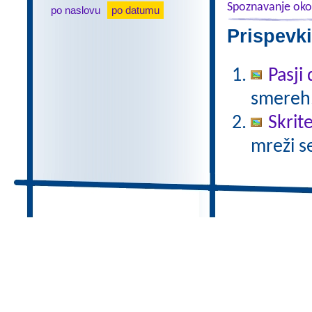
Spoznavanje oko
po naslovu
po datumu
Prispevki
Pasji
smereh
Skrit
mreži s