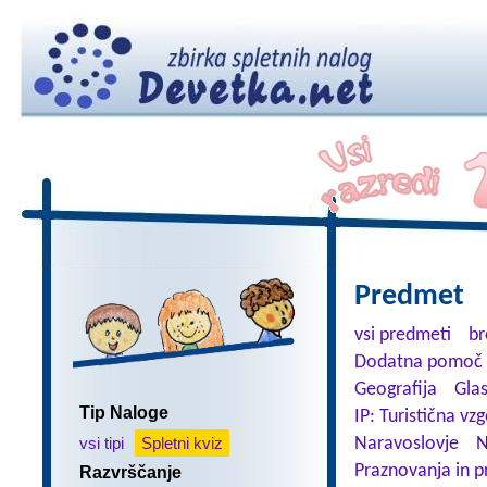
Predmet
vsi predmeti
br
Dodatna pomoč 
Geografija
Gla
Tip Naloge
IP: Turistična vz
vsi tipi
Spletni kviz
Naravoslovje
N
Praznovanja in p
Razvrščanje