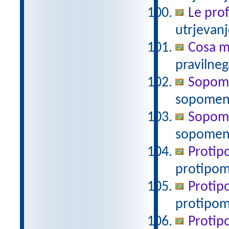
Le prof
utrjevanj
Cosa mi
pravilneg
Sopomen
sopomen
Sopomen
sopomenk
Protipo
protipo
Protipo
protipom
Protipo