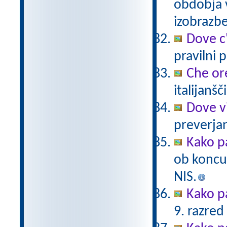
obdobja 
izobrazb
Dove c
pravilni 
Che or
italijanšč
Dove v
preverjan
Kako p
ob koncu
NIS.
Kako p
9. razred