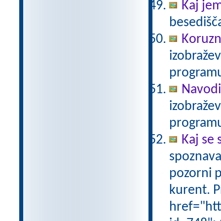
Kaj je
besedišč
Koruzn
izobraže
programu
Navodi
izobraže
programu
Kaj se 
spoznava
pozorni p
kurent. P
href="ht