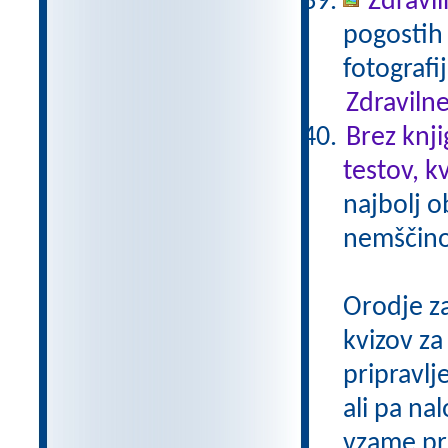
Zdravil
pogostih 
fotografi
Zdravilne
Brez knji
testov, k
najbolj o
nemščino,
Orodje z
kvizov z
pripravlj
ali pa na
vzame pri