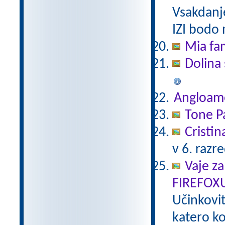
Vsakdanj
IZI bodo
Mia fam
Dolina 
Angloam
Tone Pa
Cristin
v 6. razr
Vaje za
FIREFOX
Učinkovi
katero ko