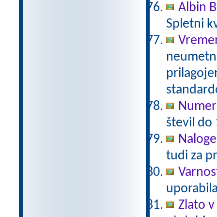
Albin B
Spletni k
Vreme
neumetno
prilagoj
standar
Numeri
števil do
Naloge
tudi za p
Varnos
uporabil
Zlato v