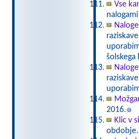
Vse ka
nalogami 
Naloge
raziskave
uporabim
šolskega 
Naloge
raziskave
uporabim
Možgan
2016.
Klic v s
obdobje