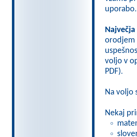
uporabo.
Največja
orodjem
uspešnos
voljo v op
PDF).
Na voljo
Nekaj pri
matem
slove