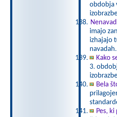
obdobja 
izobrazb
Nenavadn
imajo za
izhajajo 
navadah. 
Kako se
3. obdob
izobrazb
Bela št
prilagoj
standar
Pes, ki