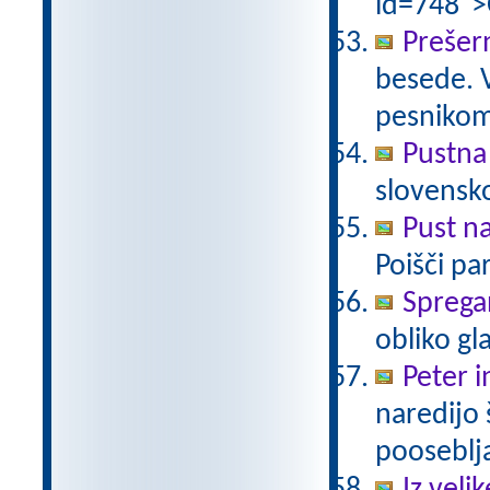
id=748">
Prešer
besede. 
pesniko
Pustna
slovensk
Pust n
Poišči pa
Sprega
obliko gl
Peter i
naredijo 
pooseblj