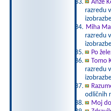
Anže K
razredu 
izobrazb
Miha Mat
razredu 
izobrazb
Po žele
Tomo K
razredu 
izobrazb
Razum
odličnih 
Moj d