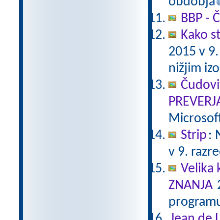
obdobja
BBP - Č
Kako st
2015 v 9
nižjim i
Čudovi
PREVERJ
Microsof
Strip
:
v 9. razr
Velika 
ZNANJA
2
programu
Jean de L