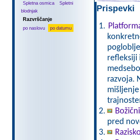
Spletna osmica
Spletni
Prispevki 
blodnjak
Razvrščanje
Platfor
po naslovu
po datumu
konkretne
pogloblje
refleksij
medseboj
razvoja. 
mišljenje
trajnoste
Božični
pred nov
Razisko