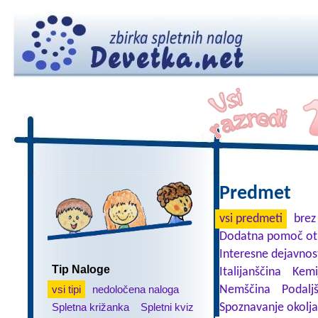
Predmet
vsi predmeti
brez
Dodatna pomoč ot
Interesne dejavnos
Tip Naloge
Italijanščina
Kemi
vsi tipi
nedoločena naloga
Nemščina
Podalj
Spletna križanka
Spletni kviz
Spoznavanje okolja