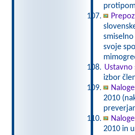
protipom
Prepoz
slovenske
smiselno 
svoje spo
mimogred
Ustavno 
izbor čle
Naloge
2010 (na
preverjan
Naloge
2010 in u