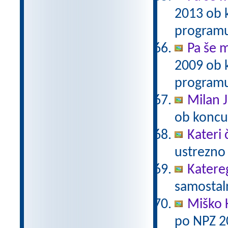
2013 ob 
programu
Pa še m
2009 ob 
programu
Milan J
ob koncu
Kateri 
ustrezno 
Katere
samostaln
Miško 
po NPZ 2