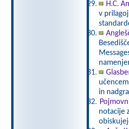
H.C. A
v prilag
standar
Anglešč
Besedišče
Messages,
namenje
Glasbe
učencem g
in nadgra
Pojmovni
notacije 
obiskujej