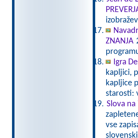
PREVERJ
izobraže
Navadn
ZNANJA
2
programu
Igra De
kapljici,
kapljice
starosti:
Slova na 
zapletene
vse zapis
slovenski