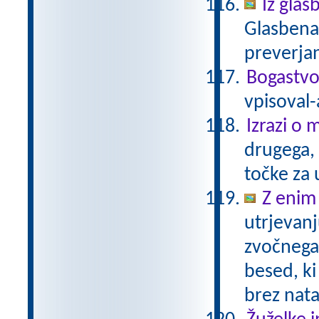
Iz glas
Glasbena 
preverjan
Bogastvo
vpisoval-
Izrazi o 
drugega, 
točke za 
Z enim
utrjevanj
zvočnega
besed, ki
brez nat