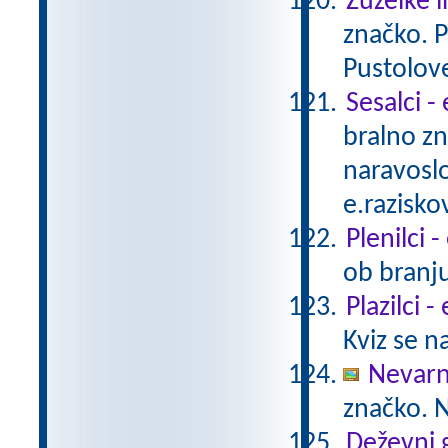
Žuželke i
značko. P
Pustolov
Sesalci -
bralno z
naravoslo
e.razisko
Plenilci 
ob branju
Plazilci 
Kviz se n
Nevarn
značko. N
Deževni 