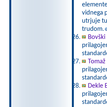
elemente 
vidnega p
utrjuje t
trudom.
Bovški 
prilagoj
standar
Tomaž 
prilagoj
standar
Dekle 
prilagoj
standar