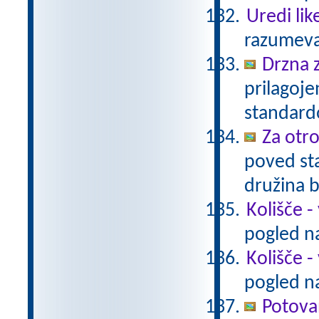
Uredi lik
razumeva
Drzna 
prilagoj
standar
Za otro
poved sta
družina 
Kolišče -
pogled na
Kolišče -
pogled na
Potova