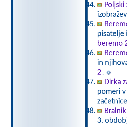
Poljski
izobraže
Beremo
pisatelje
beremo 
Beremo
in njihov
2
.
Dirka z
pomeri v 
začetnice
Bralnik
3. obdob