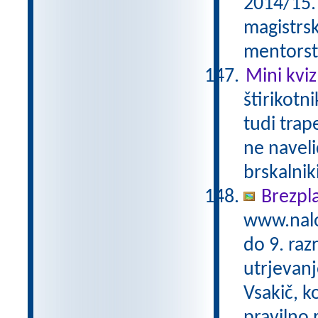
2014/15. 
magistrs
mentorst
Mini kviz
štirikotn
tudi trap
ne naveli
brskalnik
Brezpl
www.nalo
do 9. raz
utrjevanj
Vsakič, k