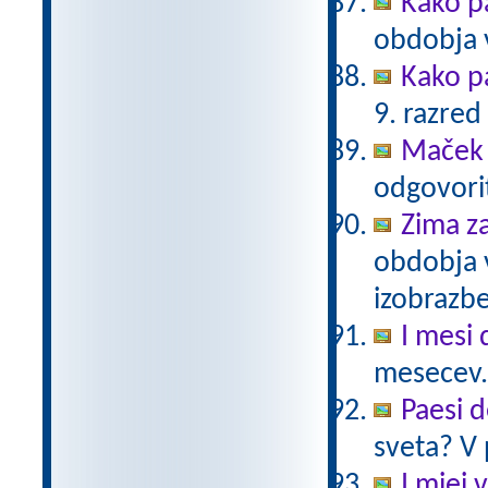
Kako p
obdobja 
Kako p
9. razred
Maček 
odgovorit
Zima z
obdobja 
izobrazb
I mesi 
mesecev.
Paesi 
sveta? V 
I miei v