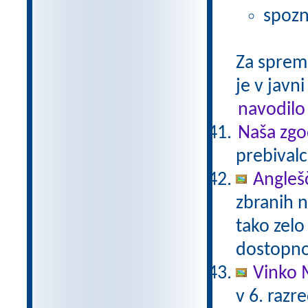
spozn
Za sprem
je v javni
navodilo
Naša zgo
prebivalc
Anglešč
zbranih n
tako zelo
dostopno
Vinko 
v 6. razr