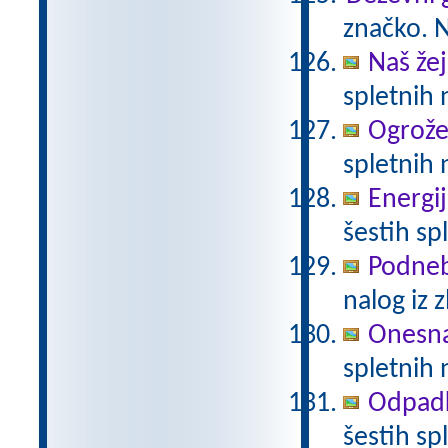
značko. N
Naš žej
spletnih 
Ogrože
spletnih 
Energij
šestih sp
Podneb
nalog iz 
Onesna
spletnih 
Odpadki
šestih sp