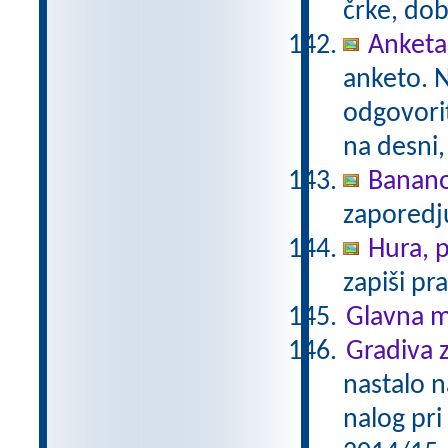
črke, dob
Anketa
anketo. 
odgovorit
na desni,
Banan
zaporedj
Hura, p
zapiši pra
Glavna m
Gradiva z
nastalo n
nalog pri