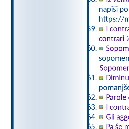
Iz vel
napiši po
https://m
I contr
contrari 
Sopomen
sopomenk
Sopomen
Diminu
pomanjšev
Parole 
I contr
Gli agg
Pa še m