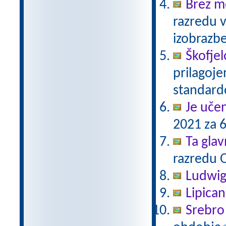
Brez m
razredu 
izobrazb
Škofjel
prilagoj
standar
Je uče
2021 za 6
Ta gla
razredu 
Ludwig
Lipica
Srebro 