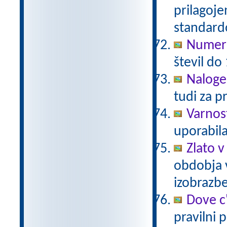
prilagoj
standar
Numeri
števil do
Naloge
tudi za p
Varnos
uporabil
Zlato v
obdobja 
izobrazb
Dove c
pravilni 