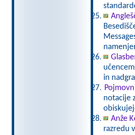
standar
Anglešč
Besedišče
Messages,
namenje
Glasbe
učencem g
in nadgra
Pojmovni
notacije 
obiskujej
Anže K
razredu 