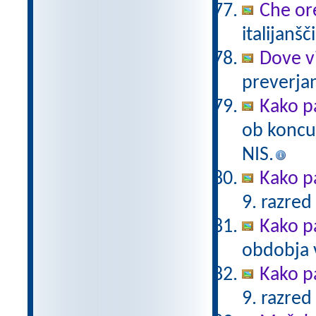
Che or
italijanšč
Dove v
preverjan
Kako p
ob koncu
NIS.
Kako p
9. razred
Kako p
obdobja 
Kako p
9. razred