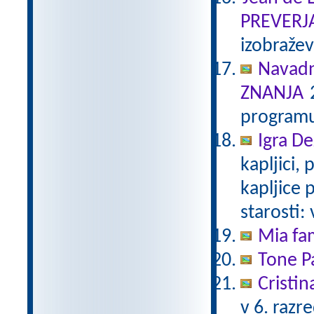
PREVERJ
izobraže
Navadn
ZNANJA
2
programu
Igra De
kapljici,
kapljice
starosti:
Mia fam
Tone Pa
Cristin
v 6. razr