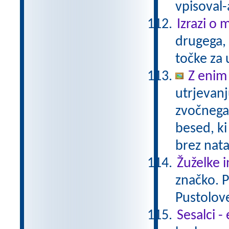
vpisoval-
Izrazi o 
drugega, 
točke za 
Z enim
utrjevanj
zvočnega
besed, ki
brez nat
Žuželke i
značko. P
Pustolov
Sesalci -