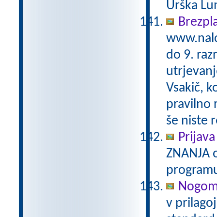
Urška Lun
Brezpl
www.nalo
do 9. raz
utrjevanj
Vsakič, k
pravilno 
še niste 
Prijava
ZNANJA o
programu
Nogome
v prilag