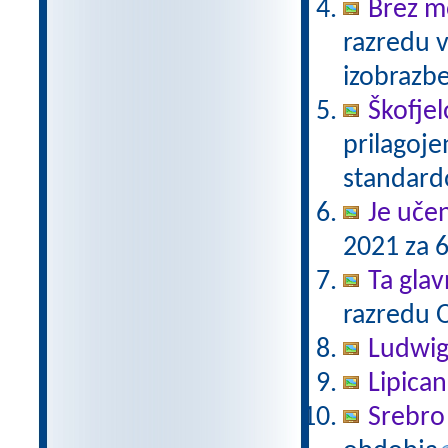
Brez m
razredu 
izobrazb
Škofjel
prilagoj
standar
Je uče
2021 za 6
Ta gla
razredu 
Ludwig
Lipica
Srebro 