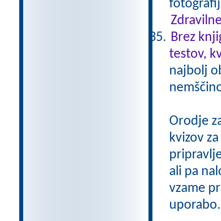
fotografi
Zdravilne
Brez knji
testov, k
najbolj o
nemščino,
Orodje z
kvizov z
pripravlj
ali pa na
vzame pri
uporabo.