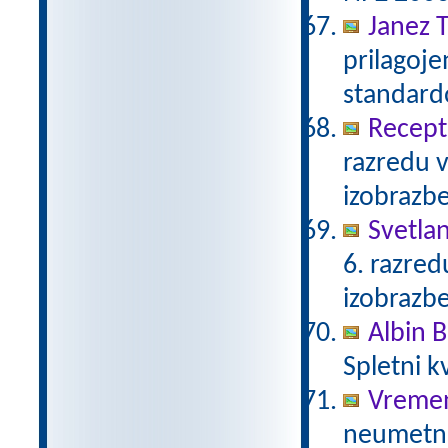
Janez T
prilagoj
standar
Recept 
razredu 
izobrazb
Svetla
6. razre
izobrazb
Albin B
Spletni k
Vreme
neumetno