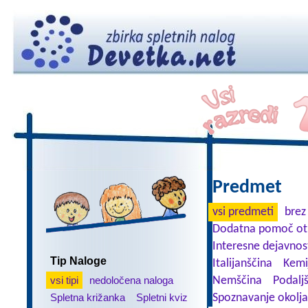
Predmet
vsi predmeti
brez
Dodatna pomoč ot
Interesne dejavnos
Tip Naloge
Italijanščina
Kemi
vsi tipi
nedoločena naloga
Nemščina
Podalj
Spletna križanka
Spletni kviz
Spoznavanje okolja