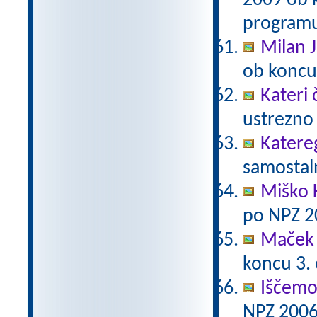
2009 ob 
programu
Milan J
ob koncu
Kateri 
ustrezno 
Katere
samostaln
Miško 
po NPZ 2
Maček 
koncu 3.
Iščemo
NPZ 2006