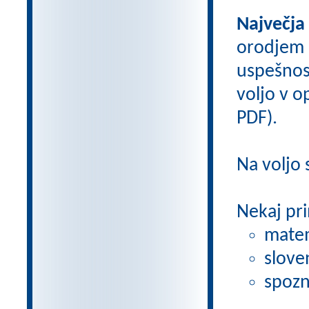
Največja
orodjem
uspešnos
voljo v op
PDF).
Na voljo
Nekaj pri
matem
slove
spozn