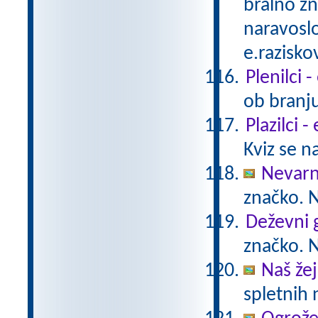
bralno z
naravoslo
e.razisko
Plenilci 
ob branju
Plazilci 
Kviz se n
Nevarn
značko. N
Deževni 
značko. N
Naš žej
spletnih 