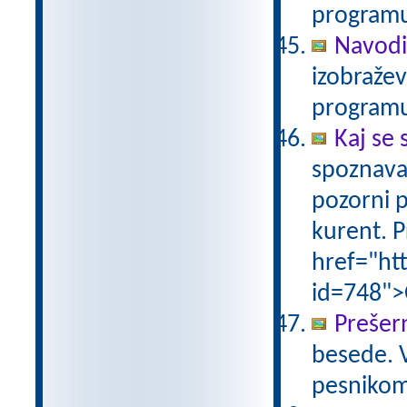
programu
Navodi
izobraže
programu
Kaj se 
spoznava
pozorni p
kurent. P
href="ht
id=748">
Prešer
besede. 
pesniko