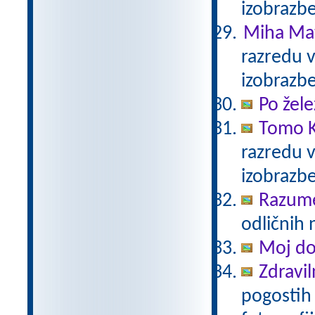
izobrazb
Miha Mat
razredu 
izobrazb
Po žele
Tomo K
razredu 
izobrazb
Razum
odličnih 
Moj d
Zdravil
pogostih 