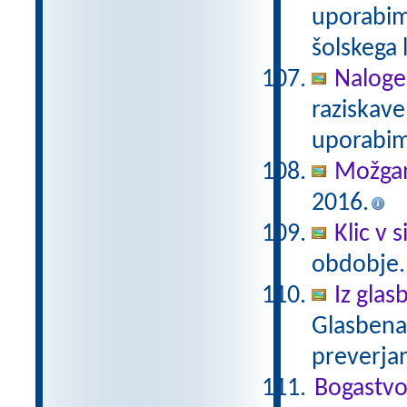
uporabim
šolskega 
Naloge
raziskave
uporabim
Možgan
2016.
Klic v s
obdobje
Iz glas
Glasbena 
preverjan
Bogastvo