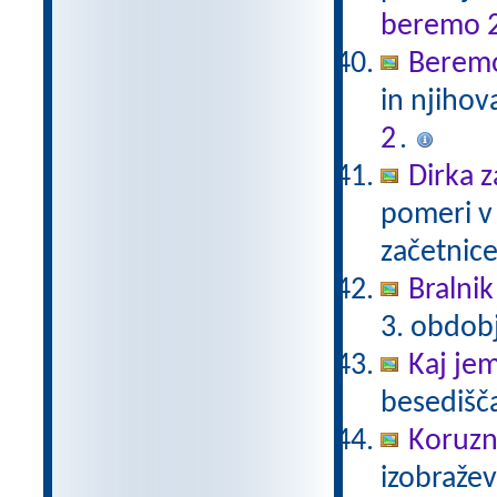
beremo 
Beremo
in njihov
2
.
Dirka z
pomeri v 
začetnice
Bralnik
3. obdob
Kaj je
besedišč
Koruzn
izobraže