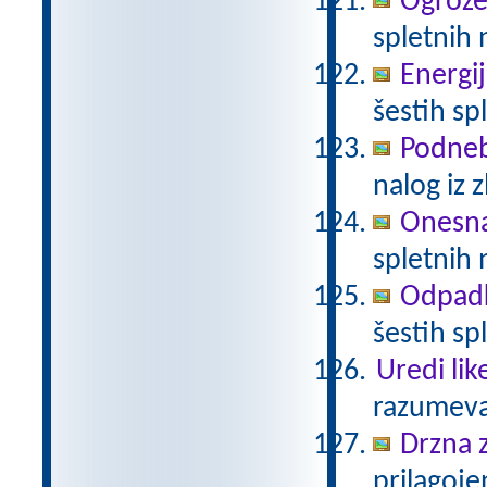
Ogrože
spletnih 
Energij
šestih sp
Podneb
nalog iz 
Onesna
spletnih 
Odpadki
šestih sp
Uredi lik
razumeva
Drzna 
prilagoj