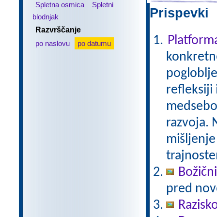
Spletna osmica
Spletni
Prispevki 
blodnjak
Razvrščanje
Platfor
po naslovu
po datumu
konkretne
pogloblje
refleksij
medseboj
razvoja. 
mišljenje
trajnoste
Božični
pred nov
Razisko