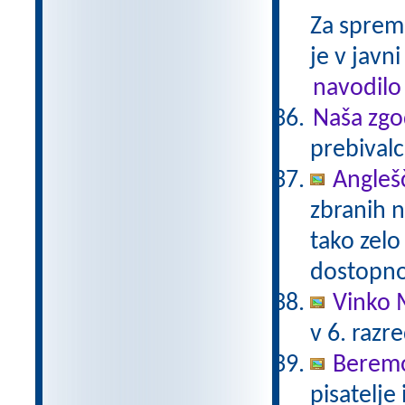
Za sprem
je v javni
navodilo
Naša zgo
prebivalc
Anglešč
zbranih n
tako zelo
dostopno
Vinko 
v 6. razr
Beremo
pisatelje