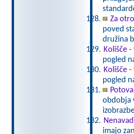
standar
Za otro
poved sta
družina 
Kolišče -
pogled na
Kolišče -
pogled na
Potova
obdobja 
izobrazb
Nenavadn
imajo za