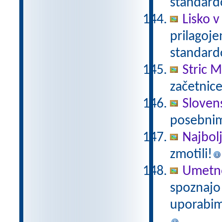
standar
Lisko v 
prilagoj
standard
Stric M
začetnice
Sloven
posebnimi
Najbolj
zmotili!
Umetno
spoznajo
uporabimo