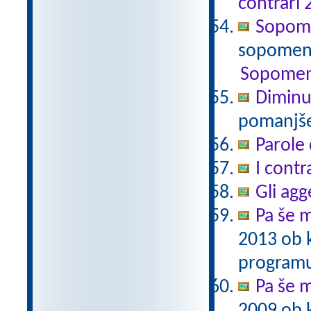
contrari 
Sopomen
sopomenk
Sopomen
Diminu
pomanjšev
Parole 
I contr
Gli agg
Pa še m
2013 ob 
programu
Pa še m