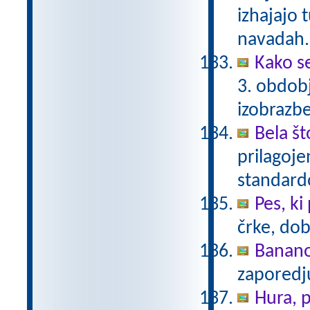
izhajajo 
navadah. 
Kako se
3. obdob
izobrazb
Bela št
prilagoj
standar
Pes, ki
črke, dob
Banan
zaporedj
Hura, p