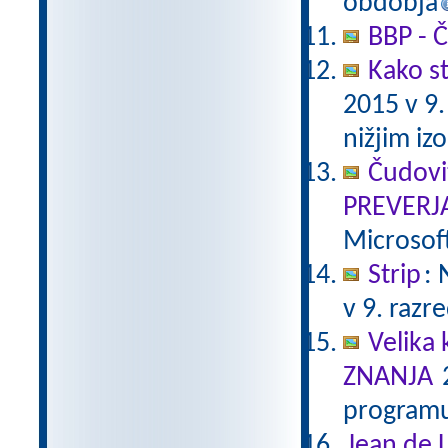
obdobja
BBP - Č
Kako st
2015 v 9
nižjim i
Čudovi
PREVERJ
Microsof
Strip
:
v 9. razr
Velika 
ZNANJA
2
programu
Jean de L