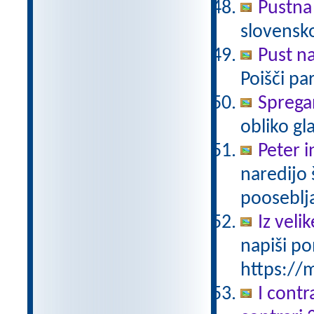
Pustna
slovensk
Pust n
Poišči pa
Sprega
obliko gl
Peter i
naredijo 
pooseblj
Iz vel
napiši po
https://m
I contr