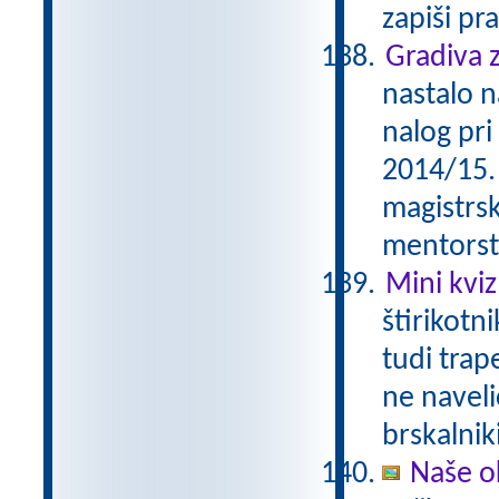
zapiši pra
Gradiva z
nastalo n
nalog pri
2014/15. 
magistrs
mentorst
Mini kviz
štirikotn
tudi trap
ne naveli
brskalnik
Naše o