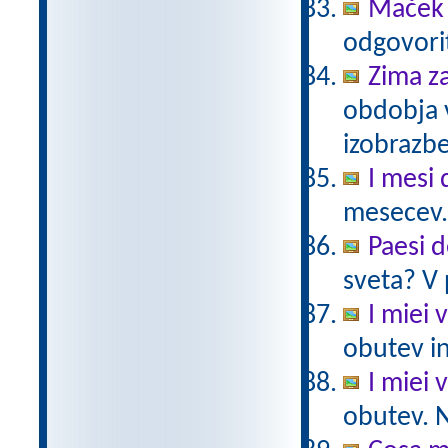
Maček 
odgovorit
Zima z
obdobja 
izobrazb
I mesi 
mesecev.
Paesi 
sveta? V 
I miei v
obutev in
I miei v
obutev. N