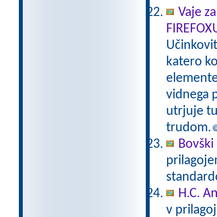
Vaje za
FIREFOX
Učinkovi
katero ko
elemente 
vidnega p
utrjuje t
trudom.
Bovški 
prilagoj
standar
H.C. A
v prilag