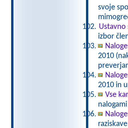
svoje spo
mimogred
Ustavno 
izbor čle
Naloge
2010 (na
preverjan
Naloge
2010 in u
Vse ka
nalogami 
Naloge
raziskave