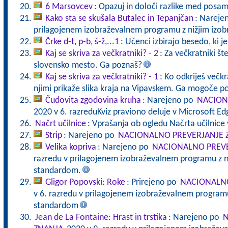
6 Marsovcev
: Opazuj in določi razlike med posa
Kako sta se skušala Butalec in Tepanjčan
: Nareje
prilagojenem izobraževalnem programu z nižjim izo
Črke d-t, p-b, š-ž,...1
: Učenci izbirajo besedo, ki j
Kaj se skriva za večkratniki? - 2
: Za večkratniki štev
slovensko mesto. Ga poznaš?
Kaj se skriva za večkratniki? - 1
: Ko odkriješ večkra
njimi prikaže slika kraja na Vipavskem. Ga mogoče p
Čudovita zgodovina kruha
: Narejeno po
NACION
2020 v 6. razreduKviz praviono deluje v Microsoft E
Načrt učilnice
: Vprašanja ob ogledu Načrta učilnice 
Strip
: Narejeno po
NACIONALNO PREVERJANJE 
Velika kopriva
: Narejeno po
NACIONALNO PREVE
razredu v prilagojenem izobraževalnem programu z n
standardom.
Gligor Popovski: Roke
: Prirejeno po
NACIONALNO
v 6. razredu v prilagojenem izobraževalnem programu
standardom
Jean de La Fontaine: Hrast in trstika
: Narejeno po
N