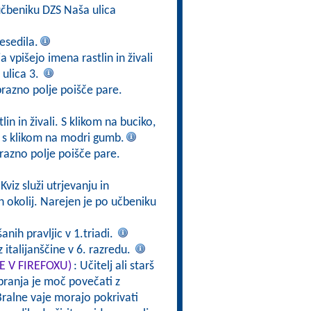
čbeniku DZS Naša ulica
esedila.
a vpišejo imena rastlin in živali
ulica 3.
prazno polje poišče pare.
in in živali. S klikom na buciko,
v s klikom na modri gumb.
razno polje poišče pare.
 Kviz služi utrjevanju in
h okolij. Narejen je po učbeniku
nih pravljic v 1.triadi.
 italijanščine v 6. razredu.
TE V FIREFOXU)
: Učitelj ali starš
branja je moč povečati z
ralne vaje morajo pokrivati