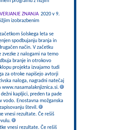
alnem programu z nižjim
VERJANJE ZNANJA
2020 v 9.
ižjim izobrazbenim
 začetkom šolskega leta se
enjen spodbujanju branja in
drugačen način. V začetku
e zvezke z nalogami na temo
odbuja branje in otrokovo
sklopu projekta izvajamo tudi
a za otroke napišejo avtorji
tivska naloga, nagradni natečaj
na www.nasamalaknjiznica.si.
 dežni kapljici, preden ta pade
jo v vodo. Enostavna možganska
zapisovanju števil.
e vnesi rezultate. Če rešiš
evulu.
ke vnesi rezultate. Če rešiš