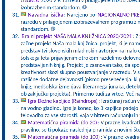
ZNANJA
2020 v 9. razredu v prilagojenem izobražev
izobrazbenim standardom.
Navadna lisička
: Narejeno po
NACIONALNO PRE
razredu v prilagojenem izobraževalnem programu z n
standardom.
Bralni projekt NAŠA MALA KNJIŽNICA 2020/2021
: Z
začne projekt Naša mala knjižnica, projekt, ki je nam
predstavitvi slovenskih mladinskih avtorjev na malo 
šolskega leta prijavljenim otrokom razdelimo delovn
predstavljenih knjig. Projekt je zasnovan tako, da sp
kreativnost skozi skupno poustvarjanje v razredu. V 
različne dodatne dejavnosti (pismo presenečenja, ki g
knjig, medšolska izmenjava literarnega junaka, detek
ob zaključku projekta). Primerno tudi za vrtce. Več 
Igra Dežne kapljice (Raindrops)
: Izračunaj račun v
na vodno gladino. Igre je konec, ko 3 kapljice pade
telovadba za vse starosti: vaja v hitrem računanju in 
Matematična piramida (do 20)
: V prazne kvadratk
pravilno, se ti pokaže naslednja piramida z novimi št
Matematična piramida (do 100)
: V prazne kvadrat