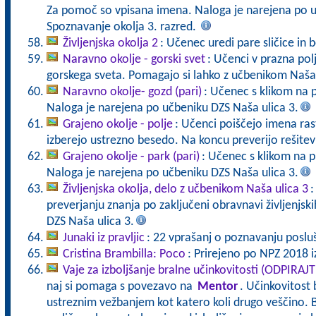
Za pomoč so vpisana imena. Naloga je narejena po u
Spoznavanje okolja 3. razred.
Življenjska okolja 2
: Učenec uredi pare sličice in b
Naravno okolje - gorski svet
: Učenci v prazna polj
gorskega sveta. Pomagajo si lahko z učbenikom Naša 
Naravno okolje- gozd (pari)
: Učenec s klikom na 
Naloga je narejena po učbeniku DZS Naša ulica 3.
Grajeno okolje - polje
: Učenci poiščejo imena rastl
izberejo ustrezno besedo. Na koncu preverijo rešite
Grajeno okolje - park (pari)
: Učenec s klikom na p
Naloga je narejena po učbeniku DZS Naša ulica 3.
Življenjska okolja, delo z učbenikom Naša ulica 3
:
preverjanju znanja po zaključeni obravnavi življenjski
DZS Naša ulica 3.
Junaki iz pravljic
: 22 vprašanj o poznavanju posluša
Cristina Brambilla: Poco
: Prirejeno po NPZ 2018 iz
Vaje za izboljšanje bralne učinkovitosti (ODPIRAJ
naj si pomaga s povezavo na
Mentor
. Učinkovitost 
ustreznim vežbanjem kot katero koli drugo veščino. B