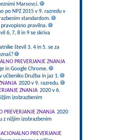
meznimi Marsovci.
no po NPZ 2015 v 9. razredu v
brazbenim standardom.
e pravopisno pravilna.
il 6, 7, 8 in 9 se skriva
tnike števil 3. 4 in 5. se za
oznaš?
ALNO PREVERJANJE ZNANJA
dge in Google Chrome.
v učbeniku Družba in jaz 1.
ZNANJA
2020 v 9. razredu.
RJANJE ZNANJA
2020 v 6.
ižjim izobrazbenim
 PREVERJANJE ZNANJA
2020
 z nižjim izobrazbenim
ACIONALNO PREVERJANJE