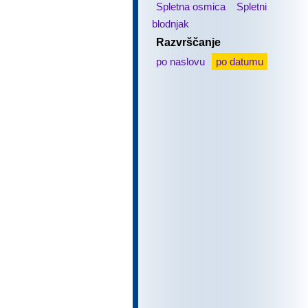
Spletna osmica
Spletni
blodnjak
Razvrščanje
po naslovu
po datumu