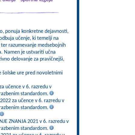
kso, ponuja konkretne dejavnosti,
odbuja učenje, ki temelji na
om, ter razumevanje medsebojnih
a. Namen je ustvariti učna
ktivno delovanje za pravičnejši,
e šolske ure pred novoletnimi
za učence v 6. razredu v
brazbenim standardom.
 2022 za učence v 6. razredu v
brazbenim standardom.
E ZNANJA 2021 v 6. razredu v
brazbenim standardom.