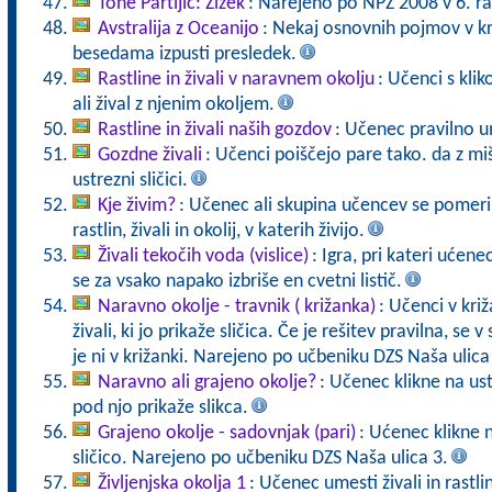
Tone Partljič: Zizek
: Narejeno po NPZ 2008 v 6. ra
Avstralija z Oceanijo
: Nekaj osnovnih pojmov v kr
besedama izpusti presledek.
Rastline in živali v naravnem okolju
: Učenci s kli
ali žival z njenim okoljem.
Rastline in živali naših gozdov
: Učenec pravilno u
Gozdne živali
: Učenci poiščejo pare tako. da z mi
ustrezni sličici.
Kje živim?
: Učenec ali skupina učencev se pomeri 
rastlin, živali in okolij, v katerih živijo.
Živali tekočih voda (vislice)
: Igra, pri kateri ućen
se za vsako napako izbriše en cvetni listič.
Naravno okolje - travnik ( križanka)
: Učenci v križ
živali, ki jo prikaže sličica. Če je rešitev pravilna, se v
je ni v križanki. Narejeno po učbeniku DZS Naša ulica
Naravno ali grajeno okolje?
: Učenec klikne na us
pod njo prikaže slikca.
Grajeno okolje - sadovnjak (pari)
: Ućenec klikne 
sličico. Narejeno po učbeniku DZS Naša ulica 3.
Življenjska okolja 1
: Učenec umesti živali in rastli