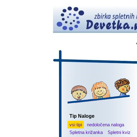
Tip Naloge
vsi tipi
nedoločena naloga
Spletna križanka
Spletni kviz