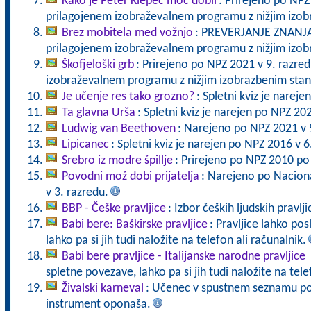
Kako je Peter Klepec moč dobil
: Prirejeno po NPZ
prilagojenem izobraževalnem programu z nižjim izo
Brez mobitela med vožnjo
: PREVERJANJE ZNANJA 
prilagojenem izobraževalnem programu z nižjim izo
Škofjeloški grb
: Prirejeno po NPZ 2021 v 9. razre
izobraževalnem programu z nižjim izobrazbenim sta
Je učenje res tako grozno?
: Spletni kviz je narej
Ta glavna Urša
: Spletni kviz je narejen po NPZ 20
Ludwig van Beethoven
: Narejeno po NPZ 2021 v 
Lipicanec
: Spletni kviz je narejen po NPZ 2016 v 6
Srebro iz modre špillje
: Prirejeno po NPZ 2010 po
Povodni mož dobi prijatelja
: Narejeno po Nacion
v 3. razredu.
BBP - Češke pravljice
: Izbor čeških ljudskih pravlji
Babi bere: Baškirske pravljice
: Pravljice lahko po
lahko pa si jih tudi naložite na telefon ali računalnik.
Babi bere pravljice - Italijanske narodne pravljice
spletne povezave, lahko pa si jih tudi naložite na tele
Živalski karneval
: Učenec v spustnem seznamu poiš
instrument oponaša.