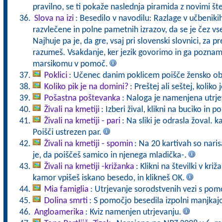
pravilno, se ti pokaže naslednja piramida z novimi št
Slova na izi
: Besedilo v navodilu: Razlage v učbeniki
razvlečene in polne pametnih izrazov, da se je čez vs
Najhuje pa je, da gre, vsaj pri slovenski slovnici, za pr
razumeš. Vsakdanje, ker jezik govorimo in ga pozna
marsikomu v pomoč.
Poklici
: Učenec danim poklicem poišče žensko ob
Koliko pik je na domini?
: Preštej ali seštej, koliko
Pošastna poštevanka
: Naloga je namenjena utrje
Živali na kmetiji
: Izberi žival, klikni na buciko in 
Živali na kmetiji - pari
: Na sliki je odrasla žoval. 
Poišči ustrezen par.
Živali na kmetiji - spomin
: Na 20 kartivah so naris
je, da poiščeš samico in njenega mladička-.
Živali na kmetiji -križanka
: Klikni na številki v kr
kamor vpišeš iskano besedo, in klikneš OK.
Mia famiglia
: Utrjevanje sorodstvenih vezi s pomo
Dolina smrti
: S pomočjo besedila izpolni manjkaj
Angloamerika
: Kviz namenjen utrjevanju.