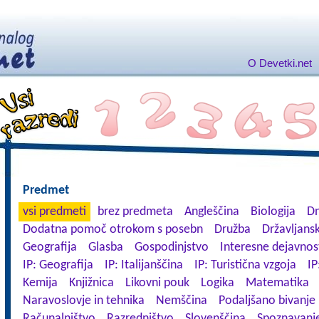
O Devetki.net
Predmet
vsi predmeti
brez predmeta
Angleščina
Biologija
Dn
Dodatna pomoč otrokom s posebn
Družba
Državljansk
Geografija
Glasba
Gospodinjstvo
Interesne dejavnos
IP: Geografija
IP: Italijanščina
IP: Turistična vzgoja
IP
Kemija
Knjižnica
Likovni pouk
Logika
Matematika
Naravoslovje in tehnika
Nemščina
Podaljšano bivanje
Računalništvo
Razredništvo
Slovenščina
Spoznavanje