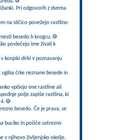
zredu.
ižanki. Pri odgovorih z dvema
kom na sličico povežejo rastlino
mesti besedo h krogcu.
ško povlečejo ime živali k
v konjski dirki v poznavanju
ec ugiba črke neznane besede in
anko vpišejo ime rastline ali
 spodnje polje zapiše rastlina, ki
 4.
trezno besedo. Če je prava, se
na buciko in poišče ustrezno
ne v njihovo življenjsko okolje.