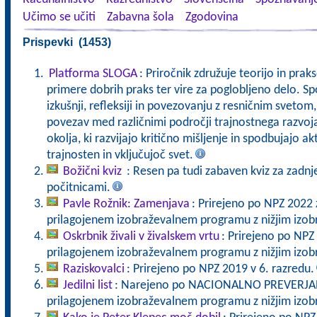
Učimo se učiti
Zabavna šola
Zgodovina
Prispevki (1453)
Platforma SLOGA
: Priročnik združuje teorijo in pra
primere dobrih praks ter vire za poglobljeno delo. Sp
izkušnji, refleksiji in povezovanju z resničnim svet
povezav med različnimi področji trajnostnega razvoj
okolja, ki razvijajo kritično mišljenje in spodbujajo a
trajnosten in vključujoč svet.
Božični kviz
: Resen pa tudi zabaven kviz za zadnj
počitnicami.
Pavle Rožnik: Zamenjava
: Prirejeno po NPZ 2022 
prilagojenem izobraževalnem programu z nižjim izo
Oskrbnik živali v živalskem vrtu
: Prirejeno po NPZ
prilagojenem izobraževalnem programu z nižjim izo
Raziskovalci
: Prirejeno po NPZ 2019 v 6. razredu.
Jedilni list
: Narejeno po NACIONALNO PREVERJANJ
prilagojenem izobraževalnem programu z nižjim izo