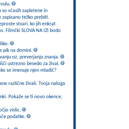
evulu.
h so včasih zapletene in
e zapisano težko prebiti.
eproste stvari, ko jih enkrat
mo. Filmčki SLOVA NA IZI bodo
liko.
 je pik na domini.
vanju oz. preverjanju znanja.
poišči ustrezno besedo za žival.
kako se imenuje njen mladič?
ane različne živali. Tvoja naloga
ižanki. Pokaže se ti novo okence,
čjo vislic.
oče podatke.