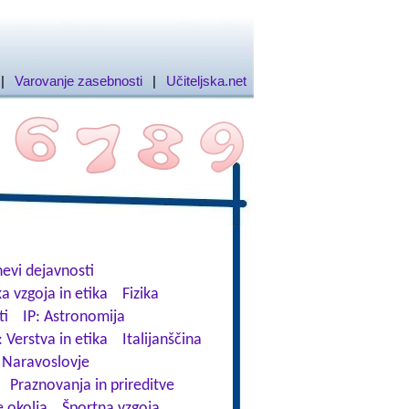
|
Varovanje zasebnosti
|
Učiteljska.net
evi dejavnosti
a vzgoja in etika
Fizika
ti
IP: Astronomija
: Verstva in etika
Italijanščina
Naravoslovje
Praznovanja in prireditve
 okolja
Športna vzgoja