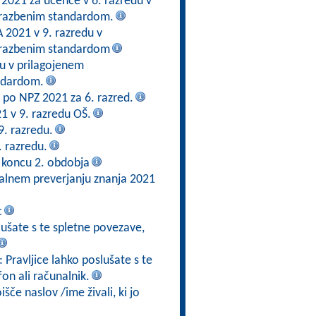
 2021 za učence v 6. razredu v
brazbenim standardom.
2021 v 9. razredu v
brazbenim standardom
du v prilagojenem
ndardom.
en po NPZ 2021 za 6. razred.
21 v 9. razredu OŠ.
9. razredu.
. razredu.
 koncu 2. obdobja
alnem preverjanju znanja 2021
c
slušate s te spletne povezave,
: Pravljice lahko poslušate s te
fon ali računalnik.
če naslov /ime živali, ki jo