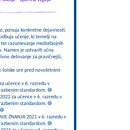
kso, ponuja konkretne dejavnosti,
odbuja učenje, ki temelji na
om, ter razumevanje medsebojnih
a. Namen je ustvariti učna
ktivno delovanje za pravičnejši,
e šolske ure pred novoletnimi
za učence v 6. razredu v
brazbenim standardom.
 2022 za učence v 6. razredu v
brazbenim standardom.
E ZNANJA 2021 v 6. razredu v
brazbenim standardom.