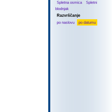
Spletna osmica
Spletni
blodnjak
Razvrščanje
po naslovu
po datumu