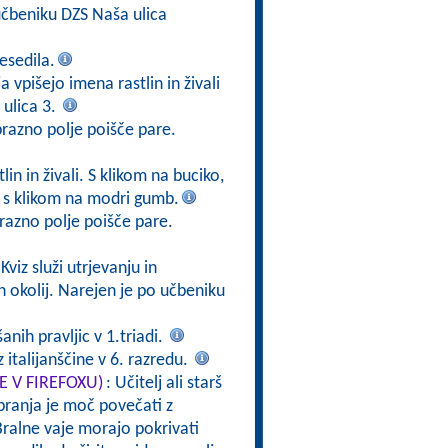
čbeniku DZS Naša ulica
esedila.
a vpišejo imena rastlin in živali
ulica 3.
prazno polje poišče pare.
in in živali. S klikom na buciko,
v s klikom na modri gumb.
razno polje poišče pare.
 Kviz služi utrjevanju in
h okolij. Narejen je po učbeniku
nih pravljic v 1.triadi.
 italijanščine v 6. razredu.
TE V FIREFOXU)
: Učitelj ali starš
branja je moč povečati z
ralne vaje morajo pokrivati