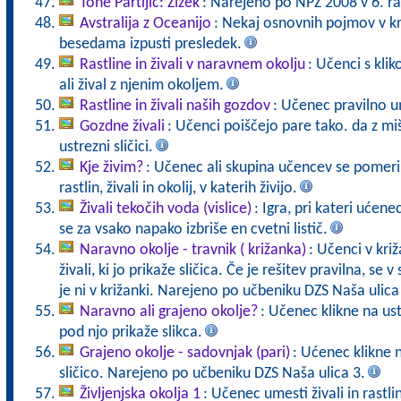
Tone Partljič: Zizek
: Narejeno po NPZ 2008 v 6. ra
Avstralija z Oceanijo
: Nekaj osnovnih pojmov v kr
besedama izpusti presledek.
Rastline in živali v naravnem okolju
: Učenci s kli
ali žival z njenim okoljem.
Rastline in živali naših gozdov
: Učenec pravilno u
Gozdne živali
: Učenci poiščejo pare tako. da z mi
ustrezni sličici.
Kje živim?
: Učenec ali skupina učencev se pomeri 
rastlin, živali in okolij, v katerih živijo.
Živali tekočih voda (vislice)
: Igra, pri kateri ućen
se za vsako napako izbriše en cvetni listič.
Naravno okolje - travnik ( križanka)
: Učenci v križ
živali, ki jo prikaže sličica. Če je rešitev pravilna, se v
je ni v križanki. Narejeno po učbeniku DZS Naša ulica
Naravno ali grajeno okolje?
: Učenec klikne na us
pod njo prikaže slikca.
Grajeno okolje - sadovnjak (pari)
: Ućenec klikne 
sličico. Narejeno po učbeniku DZS Naša ulica 3.
Življenjska okolja 1
: Učenec umesti živali in rastli