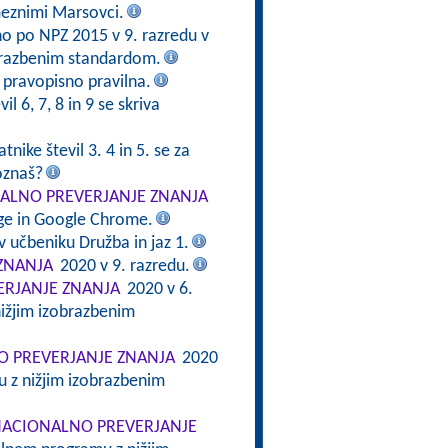
meznimi Marsovci.
no po NPZ 2015 v 9. razredu v
brazbenim standardom.
e pravopisno pravilna.
il 6, 7, 8 in 9 se skriva
tnike števil 3. 4 in 5. se za
oznaš?
ALNO PREVERJANJE ZNANJA
dge in Google Chrome.
v učbeniku Družba in jaz 1.
ZNANJA
2020 v 9. razredu.
RJANJE ZNANJA
2020 v 6.
ižjim izobrazbenim
 PREVERJANJE ZNANJA
2020
 z nižjim izobrazbenim
ACIONALNO PREVERJANJE