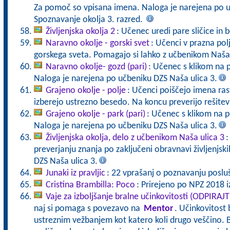
Za pomoč so vpisana imena. Naloga je narejena po u
Spoznavanje okolja 3. razred.
Življenjska okolja 2
: Učenec uredi pare sličice in b
Naravno okolje - gorski svet
: Učenci v prazna polj
gorskega sveta. Pomagajo si lahko z učbenikom Naša 
Naravno okolje- gozd (pari)
: Učenec s klikom na 
Naloga je narejena po učbeniku DZS Naša ulica 3.
Grajeno okolje - polje
: Učenci poiščejo imena rastl
izberejo ustrezno besedo. Na koncu preverijo rešite
Grajeno okolje - park (pari)
: Učenec s klikom na p
Naloga je narejena po učbeniku DZS Naša ulica 3.
Življenjska okolja, delo z učbenikom Naša ulica 3
:
preverjanju znanja po zaključeni obravnavi življenjski
DZS Naša ulica 3.
Junaki iz pravljic
: 22 vprašanj o poznavanju posluša
Cristina Brambilla: Poco
: Prirejeno po NPZ 2018 iz
Vaje za izboljšanje bralne učinkovitosti (ODPIRAJ
naj si pomaga s povezavo na
Mentor
. Učinkovitost 
ustreznim vežbanjem kot katero koli drugo veščino. B