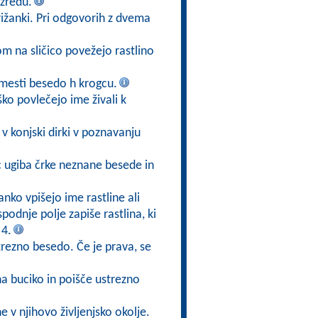
zredu.
ižanki. Pri odgovorih z dvema
kom na sličico povežejo rastlino
mesti besedo h krogcu.
ško povlečejo ime živali k
v konjski dirki v poznavanju
ec ugiba črke neznane besede in
anko vpišejo ime rastline ali
 spodnje polje zapiše rastlina, ki
 4.
trezno besedo. Če je prava, se
na buciko in poišče ustrezno
ne v njihovo življenjsko okolje.