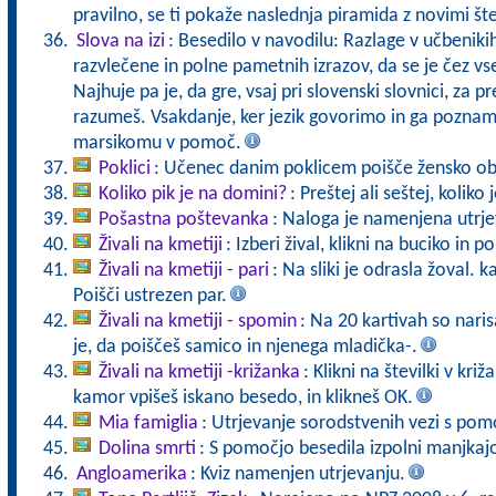
pravilno, se ti pokaže naslednja piramida z novimi št
Slova na izi
: Besedilo v navodilu: Razlage v učbeniki
razvlečene in polne pametnih izrazov, da se je čez vs
Najhuje pa je, da gre, vsaj pri slovenski slovnici, za pr
razumeš. Vsakdanje, ker jezik govorimo in ga pozna
marsikomu v pomoč.
Poklici
: Učenec danim poklicem poišče žensko ob
Koliko pik je na domini?
: Preštej ali seštej, koliko
Pošastna poštevanka
: Naloga je namenjena utrje
Živali na kmetiji
: Izberi žival, klikni na buciko in 
Živali na kmetiji - pari
: Na sliki je odrasla žoval. 
Poišči ustrezen par.
Živali na kmetiji - spomin
: Na 20 kartivah so naris
je, da poiščeš samico in njenega mladička-.
Živali na kmetiji -križanka
: Klikni na številki v kr
kamor vpišeš iskano besedo, in klikneš OK.
Mia famiglia
: Utrjevanje sorodstvenih vezi s pomo
Dolina smrti
: S pomočjo besedila izpolni manjkaj
Angloamerika
: Kviz namenjen utrjevanju.