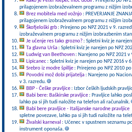
Kako je Peter Klepec moč dobil
: Prirejeno po NPZ
prilagojenem izobraževalnem programu z nižjim izo
Brez mobitela med vožnjo
: PREVERJANJE ZNANJA 
prilagojenem izobraževalnem programu z nižjim izo
Škofjeloški grb
: Prirejeno po NPZ 2021 v 9. razre
izobraževalnem programu z nižjim izobrazbenim sta
Je učenje res tako grozno?
: Spletni kviz je narej
Ta glavna Urša
: Spletni kviz je narejen po NPZ 20
Ludwig van Beethoven
: Narejeno po NPZ 2021 v 
Lipicanec
: Spletni kviz je narejen po NPZ 2016 v 6
Srebro iz modre špillje
: Prirejeno po NPZ 2010 po
Povodni mož dobi prijatelja
: Narejeno po Nacion
v 3. razredu.
BBP - Češke pravljice
: Izbor čeških ljudskih pravlji
Babi bere: Baškirske pravljice
: Pravljice lahko po
lahko pa si jih tudi naložite na telefon ali računalnik.
Babi bere pravljice - Italijanske narodne pravljice
spletne povezave, lahko pa si jih tudi naložite na tele
Živalski karneval
: Učenec v spustnem seznamu poiš
instrument oponaša.