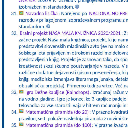
ZNANJA
2020 v 9. razredu v prilagojenem izobražev
izobrazbenim standardom.
Navadna lisička
: Narejeno po
NACIONALNO PRE
razredu v prilagojenem izobraževalnem programu z n
standardom.
Bralni projekt NAŠA MALA KNJIŽNICA 2020/2021
: Z
začne projekt Naša mala knjižnica, projekt, ki je nam
predstavitvi slovenskih mladinskih avtorjev na malo 
šolskega leta prijavljenim otrokom razdelimo delovn
predstavljenih knjig. Projekt je zasnovan tako, da sp
kreativnost skozi skupno poustvarjanje v razredu. V 
različne dodatne dejavnosti (pismo presenečenja, ki g
knjig, medšolska izmenjava literarnega junaka, detek
ob zaključku projekta). Primerno tudi za vrtce. Več 
Igra Dežne kapljice (Raindrops)
: Izračunaj račun v
na vodno gladino. Igre je konec, ko 3 kapljice pade
telovadba za vse starosti: vaja v hitrem računanju in 
Matematična piramida (do 20)
: V prazne kvadratk
pravilno, se ti pokaže naslednja piramida z novimi št
Matematična piramida (do 100)
: V prazne kvadrat