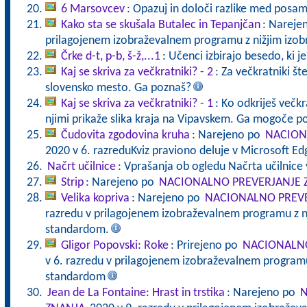
6 Marsovcev
: Opazuj in določi razlike med posa
Kako sta se skušala Butalec in Tepanjčan
: Nareje
prilagojenem izobraževalnem programu z nižjim izo
Črke d-t, p-b, š-ž,...1
: Učenci izbirajo besedo, ki j
Kaj se skriva za večkratniki? - 2
: Za večkratniki štev
slovensko mesto. Ga poznaš?
Kaj se skriva za večkratniki? - 1
: Ko odkriješ večkra
njimi prikaže slika kraja na Vipavskem. Ga mogoče p
Čudovita zgodovina kruha
: Narejeno po
NACION
2020 v 6. razreduKviz praviono deluje v Microsoft E
Načrt učilnice
: Vprašanja ob ogledu Načrta učilnice 
Strip
: Narejeno po
NACIONALNO PREVERJANJE 
Velika kopriva
: Narejeno po
NACIONALNO PREVE
razredu v prilagojenem izobraževalnem programu z n
standardom.
Gligor Popovski: Roke
: Prirejeno po
NACIONALNO
v 6. razredu v prilagojenem izobraževalnem programu
standardom
Jean de La Fontaine: Hrast in trstika
: Narejeno po
N