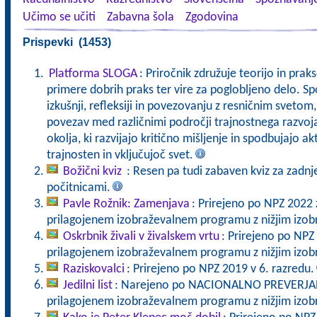
Učimo se učiti
Zabavna šola
Zgodovina
Prispevki (1453)
Platforma SLOGA
: Priročnik združuje teorijo in pra
primere dobrih praks ter vire za poglobljeno delo. Sp
izkušnji, refleksiji in povezovanju z resničnim svet
povezav med različnimi področji trajnostnega razvoj
okolja, ki razvijajo kritično mišljenje in spodbujajo a
trajnosten in vključujoč svet.
Božični kviz
: Resen pa tudi zabaven kviz za zadnj
počitnicami.
Pavle Rožnik: Zamenjava
: Prirejeno po NPZ 2022 
prilagojenem izobraževalnem programu z nižjim izo
Oskrbnik živali v živalskem vrtu
: Prirejeno po NPZ
prilagojenem izobraževalnem programu z nižjim izo
Raziskovalci
: Prirejeno po NPZ 2019 v 6. razredu.
Jedilni list
: Narejeno po NACIONALNO PREVERJANJ
prilagojenem izobraževalnem programu z nižjim izo