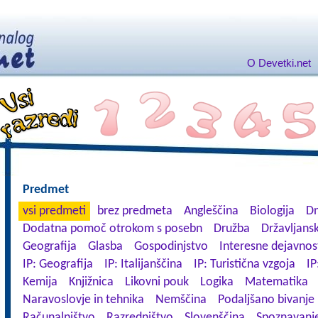
O Devetki.net
Predmet
vsi predmeti
brez predmeta
Angleščina
Biologija
Dn
Dodatna pomoč otrokom s posebn
Družba
Državljansk
Geografija
Glasba
Gospodinjstvo
Interesne dejavnos
IP: Geografija
IP: Italijanščina
IP: Turistična vzgoja
IP
Kemija
Knjižnica
Likovni pouk
Logika
Matematika
Naravoslovje in tehnika
Nemščina
Podaljšano bivanje
Računalništvo
Razredništvo
Slovenščina
Spoznavanje