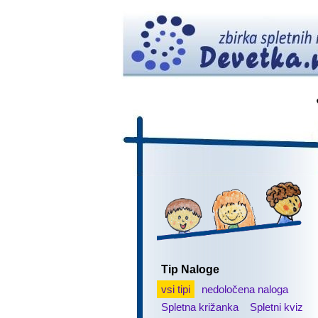
Tip Naloge
vsi tipi
nedoločena naloga
Spletna križanka
Spletni kviz