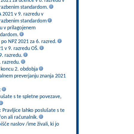
 2021 za učence v 6. razredu v
brazbenim standardom.
2021 v 9. razredu v
brazbenim standardom
du v prilagojenem
ndardom.
en po NPZ 2021 za 6. razred.
21 v 9. razredu OŠ.
9. razredu.
. razredu.
 koncu 2. obdobja
alnem preverjanju znanja 2021
c
slušate s te spletne povezave,
: Pravljice lahko poslušate s te
fon ali računalnik.
če naslov /ime živali, ki jo