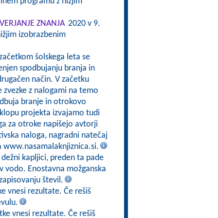
alnem programu z nižjim
VERJANJE ZNANJA
2020 v 9.
ižjim izobrazbenim
 začetkom šolskega leta se
enjen spodbujanju branja in
drugačen način. V začetku
e zvezke z nalogami na temo
odbuja branje in otrokovo
sklopu projekta izvajamo tudi
a za otroke napišejo avtorji
tivska naloga, nagradni natečaj
na www.nasamalaknjiznica.si.
 dežni kapljici, preden ta pade
jo v vodo. Enostavna možganska
zapisovanju števil.
e vnesi rezultate. Če rešiš
evulu.
ke vnesi rezultate. Če rešiš