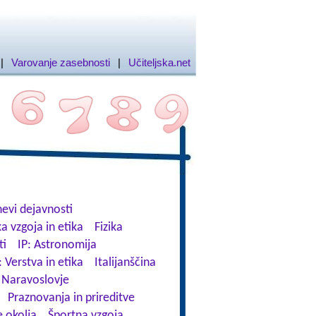
|
Varovanje zasebnosti
|
Učiteljska.net
evi dejavnosti
a vzgoja in etika
Fizika
ti
IP: Astronomija
: Verstva in etika
Italijanščina
Naravoslovje
Praznovanja in prireditve
 okolja
Športna vzgoja