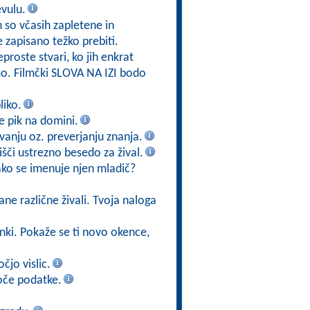
evulu.
h so včasih zapletene in
e zapisano težko prebiti.
eproste stvari, ko jih enkrat
mo. Filmčki SLOVA NA IZI bodo
liko.
 je pik na domini.
vanju oz. preverjanju znanja.
poišči ustrezno besedo za žival.
kako se imenuje njen mladič?
ane različne živali. Tvoja naloga
ižanki. Pokaže se ti novo okence,
čjo vislic.
oče podatke.