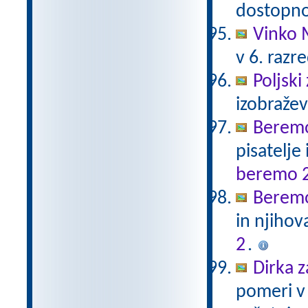
dostopno
Vinko 
v 6. razr
Poljski
izobraže
Beremo
pisatelje
beremo 
Beremo
in njihov
2
.
Dirka z
pomeri v 