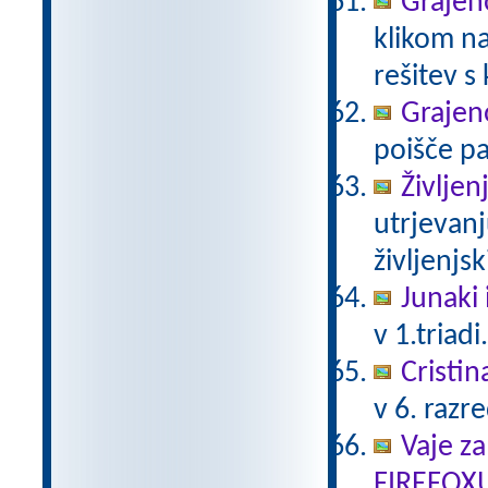
Grajeno
klikom na
rešitev s
Grajeno
poišče pa
Življen
utrjevanj
življenjs
Junaki 
v 1.triadi
Cristin
v 6. razr
Vaje za
FIREFOX