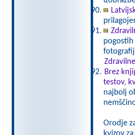
izobrazb
Latvijs
prilagoj
Zdravil
pogostih 
fotografi
Zdravilne
Brez knji
testov, k
najbolj o
nemščino,
Orodje z
kvizov z