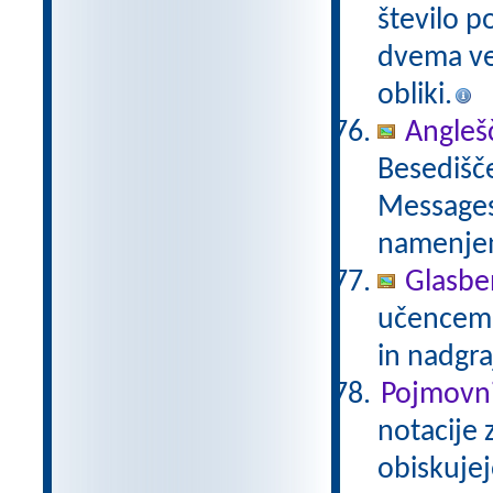
število p
dvema več
obliki.
Anglešč
Besedišče
Messages,
namenje
Glasbe
učencem g
in nadgra
Pojmovni
notacije 
obiskujej