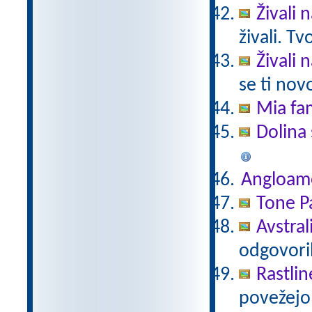
Živali 
živali. T
Živali 
se ti nov
Mia fam
Dolina 
Angloam
Tone Pa
Avstral
odgovori
Rastlin
povežejo 