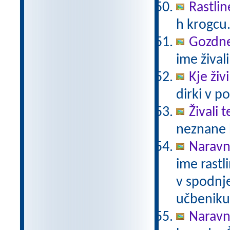
Rastlin
h krogcu
Gozdne 
ime živali
Kje živ
dirki v po
Živali 
neznane b
Naravno
ime rastli
v spodnje
učbeniku 
Naravno