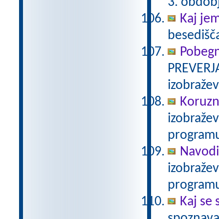
3. obdob
Kaj je
besedišč
Pobegn
PREVERJA
izobraže
Koruzn
izobraže
programu
Navodi
izobraže
programu
Kaj se 
spoznava