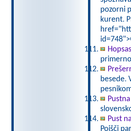
pozorni p
kurent. P
href="ht
id=748">
Hopsas
primerno
Prešer
besede. 
pesniko
Pustna
slovensk
Pust n
Poišči pa