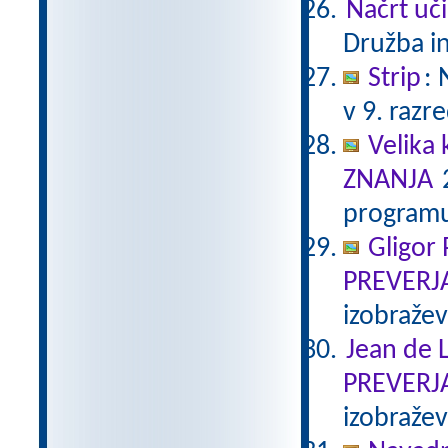
Načrt uči
Družba in
Strip
:
v 9. razr
Velika 
ZNANJA
2
programu
Gligor
PREVERJ
izobraže
Jean de L
PREVERJ
izobraže