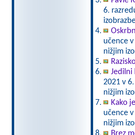
Pavle 
6. razre
izobrazb
Oskrbni
učence v
nižjim i
Razisko
Jedilni 
2021 v 6
nižjim i
Kako j
učence v
nižjim i
Brez m