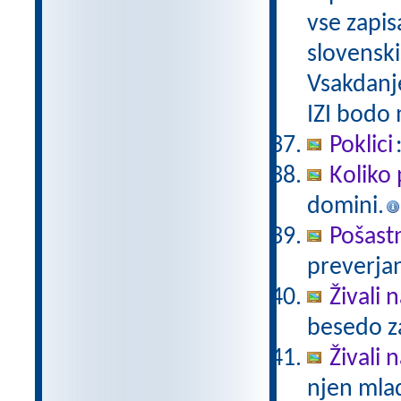
vse zapis
slovenski
Vsakdanj
IZI bodo
Poklici
Koliko 
domini.
Pošast
preverjan
Živali 
besedo za
Živali n
njen mlad