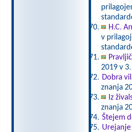
prilagoj
standar
H.C. A
v prilag
standar
Pravlji
2019 v 3.
Dobra vil
znanja 20
Iz živa
znanja 20
Štejem 
Urejanje 