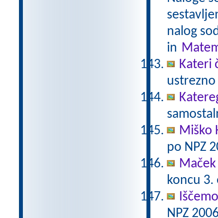
sestavlje
nalog sod
in
Matem
Kateri 
ustrezno 
Katere
samostaln
Miško 
po NPZ 2
Maček 
koncu 3.
Iščemo
NPZ 2006