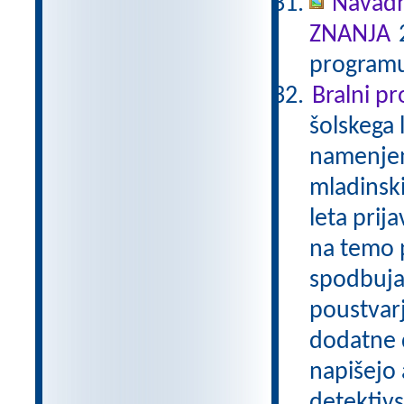
Navadn
ZNANJA
2
programu
Bralni p
šolskega 
namenjen
mladinski
leta prij
na temo p
spodbuja
poustvarj
dodatne d
napišejo 
detektivs