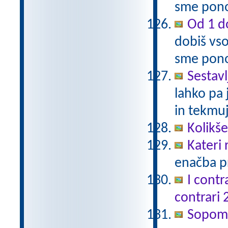
sme pono
Od 1 do
dobiš vso
sme pono
Sestavl
lahko pa 
in tekmuj
Kolikš
Kateri
enačba pr
I contr
contrari 
Sopomen