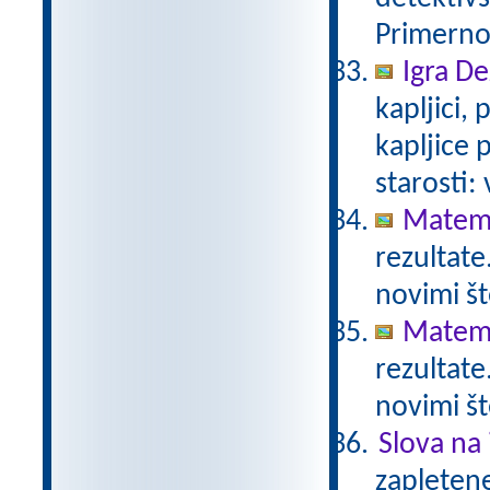
Primerno 
Igra De
kapljici,
kapljice
starosti:
Matema
rezultate
novimi št
Matema
rezultate
novimi št
Slova na 
zapletene