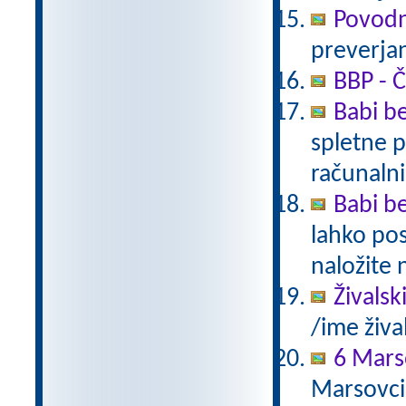
Povodn
preverjan
BBP - Č
Babi be
spletne p
računalni
Babi be
lahko pos
naložite 
Živalsk
/ime živa
6 Mars
Marsovci