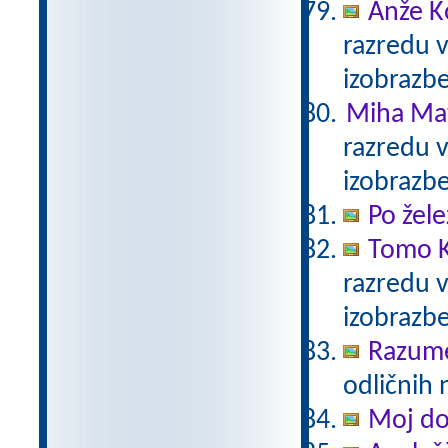
Anže K
razredu 
izobrazb
Miha Mat
razredu 
izobrazb
Po žele
Tomo K
razredu 
izobrazb
Razum
odličnih 
Moj d