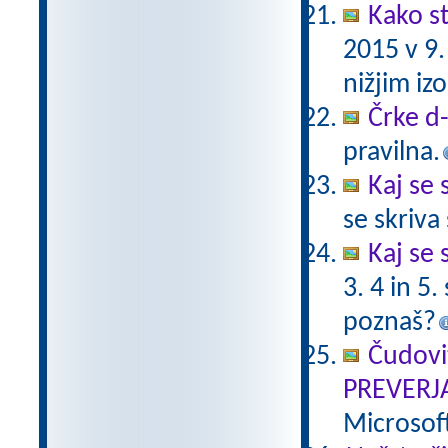
Kako st
2015 v 9
nižjim i
Črke d-t
pravilna.
Kaj se 
se skriv
Kaj se 
3. 4 in 5
poznaš?
Čudovi
PREVERJ
Microsof