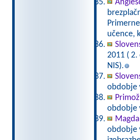
Anglešč
brezplačn
Primerne 
učence, k
Slovens
2011 ( 2
NIS).
Slovens
obdobje 
Primož
obdobje 
Magda 
obdobje 