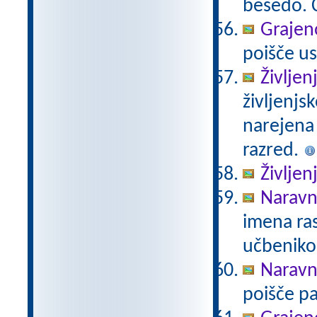
besedo. Č
Grajeno
poišče us
Življen
življenjs
narejena
razred.
Življen
Naravno
imena ras
učbeniko
Naravno
poišče pa