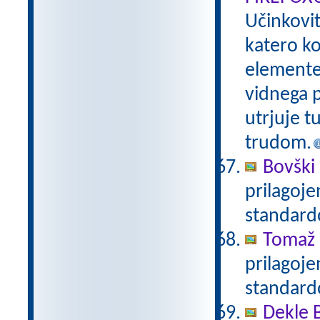
Učinkovi
katero ko
elemente 
vidnega p
utrjuje t
trudom.
Bovški 
prilagoj
standar
Tomaž 
prilagoj
standar
Dekle 