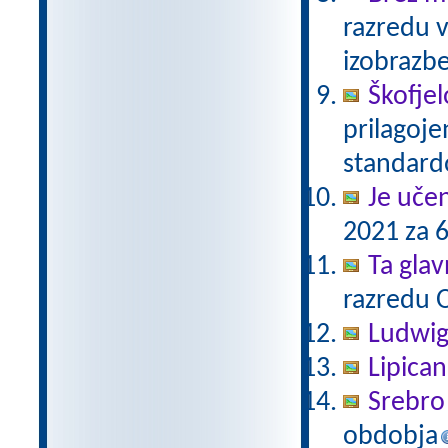
razredu 
izobrazb
Škofjel
prilagoj
standar
Je uče
2021 za 6
Ta gla
razredu 
Ludwig
Lipica
Srebro 
obdobja