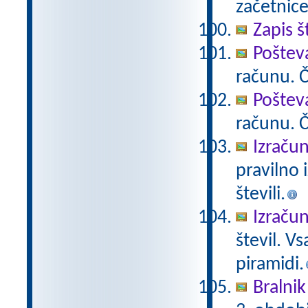
začetnice
Zapis š
Poštev
računu. Če
Poštev
računu. Če
Izračun
pravilno 
števili.
Izračun
števil. V
piramidi.
Bralnik