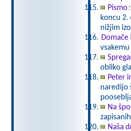
Pismo
koncu 2.
nižjim i
Domače b
vsakemu p
Sprega
obliko gl
Peter i
naredijo 
pooseblj
Na špo
zapisani
Naša d