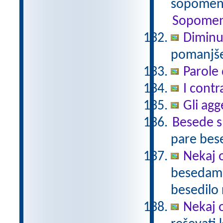
sopomenk
Sopomen
Diminu
pomanjšev
Parole 
I contr
Gli agg
Besede 
pare bes
Nekaj o
besedami 
besedilo 
Nekaj o