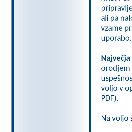
pripravlj
ali pa na
vzame pri
uporabo.
Največja
orodjem
uspešnos
voljo v op
PDF).
Na voljo