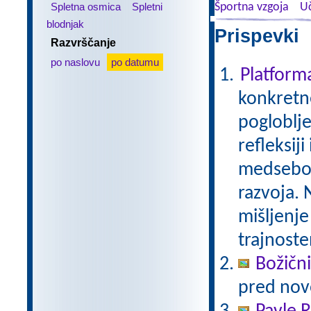
Spletna osmica
Spletni
Športna vzgoja
Uč
blodnjak
Prispevki 
Razvrščanje
po naslovu
po datumu
Platfor
konkretne
pogloblje
refleksij
medseboj
razvoja. 
mišljenje
trajnoste
Božični
pred nov