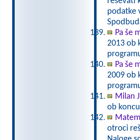
reševati 
podatke v
Spodbuda
Pa še m
2013 ob 
programu
Pa še m
2009 ob 
programu
Milan J
ob koncu
Matema
otroci re
Naloge s