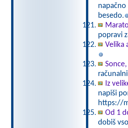
napačno z
besedo.
Marat
popravi z
Velika 
Sonce,
računalni
Iz vel
napiši po
https://m
Od 1 do
dobiš vso