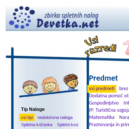
Predmet
vsi predmeti
brez
Dodatna pomoč ot
Gospodinjstvo
In
Tip Naloge
IP: Turistična vzgoj
vsi tipi
nedoločena naloga
Matematika
Nara
Spletna križanka
Spletni kviz
Praznovanja in prir