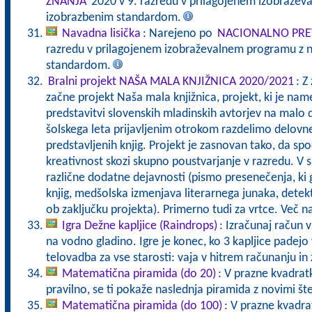
ZNANJA
2020 v 9. razredu v prilagojenem izobražev
izobrazbenim standardom.
Navadna lisička
: Narejeno po
NACIONALNO PRE
razredu v prilagojenem izobraževalnem programu z n
standardom.
Bralni projekt NAŠA MALA KNJIŽNICA 2020/2021
: Z
začne projekt Naša mala knjižnica, projekt, ki je nam
predstavitvi slovenskih mladinskih avtorjev na malo 
šolskega leta prijavljenim otrokom razdelimo delovn
predstavljenih knjig. Projekt je zasnovan tako, da sp
kreativnost skozi skupno poustvarjanje v razredu. V 
različne dodatne dejavnosti (pismo presenečenja, ki g
knjig, medšolska izmenjava literarnega junaka, detek
ob zaključku projekta). Primerno tudi za vrtce. Več 
Igra Dežne kapljice (Raindrops)
: Izračunaj račun v
na vodno gladino. Igre je konec, ko 3 kapljice pade
telovadba za vse starosti: vaja v hitrem računanju in 
Matematična piramida (do 20)
: V prazne kvadratk
pravilno, se ti pokaže naslednja piramida z novimi št
Matematična piramida (do 100)
: V prazne kvadrat