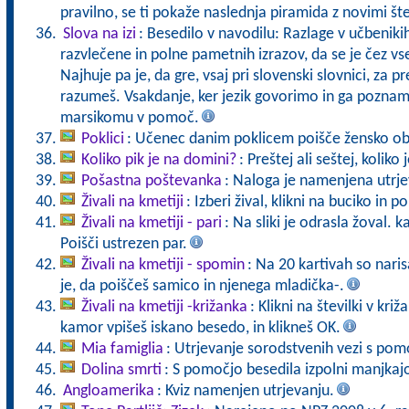
pravilno, se ti pokaže naslednja piramida z novimi št
Slova na izi
: Besedilo v navodilu: Razlage v učbeniki
razvlečene in polne pametnih izrazov, da se je čez vs
Najhuje pa je, da gre, vsaj pri slovenski slovnici, za pr
razumeš. Vsakdanje, ker jezik govorimo in ga pozna
marsikomu v pomoč.
Poklici
: Učenec danim poklicem poišče žensko ob
Koliko pik je na domini?
: Preštej ali seštej, koliko
Pošastna poštevanka
: Naloga je namenjena utrje
Živali na kmetiji
: Izberi žival, klikni na buciko in 
Živali na kmetiji - pari
: Na sliki je odrasla žoval. 
Poišči ustrezen par.
Živali na kmetiji - spomin
: Na 20 kartivah so naris
je, da poiščeš samico in njenega mladička-.
Živali na kmetiji -križanka
: Klikni na številki v kr
kamor vpišeš iskano besedo, in klikneš OK.
Mia famiglia
: Utrjevanje sorodstvenih vezi s pomo
Dolina smrti
: S pomočjo besedila izpolni manjkaj
Angloamerika
: Kviz namenjen utrjevanju.