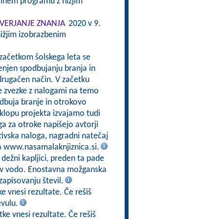
alnem programu z nižjim
VERJANJE ZNANJA
2020 v 9.
ižjim izobrazbenim
 začetkom šolskega leta se
enjen spodbujanju branja in
drugačen način. V začetku
e zvezke z nalogami na temo
odbuja branje in otrokovo
sklopu projekta izvajamo tudi
a za otroke napišejo avtorji
tivska naloga, nagradni natečaj
na www.nasamalaknjiznica.si.
 dežni kapljici, preden ta pade
jo v vodo. Enostavna možganska
zapisovanju števil.
e vnesi rezultate. Če rešiš
evulu.
ke vnesi rezultate. Če rešiš