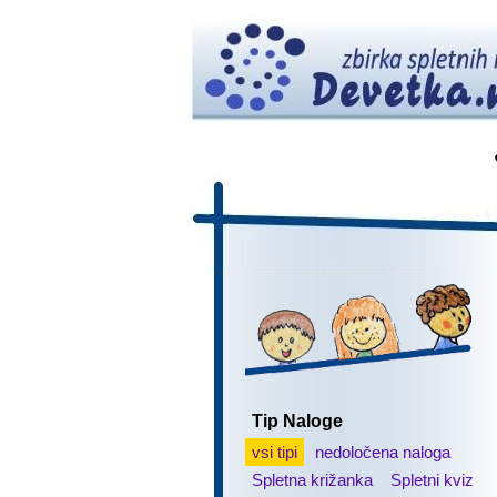
Tip Naloge
vsi tipi
nedoločena naloga
Spletna križanka
Spletni kviz