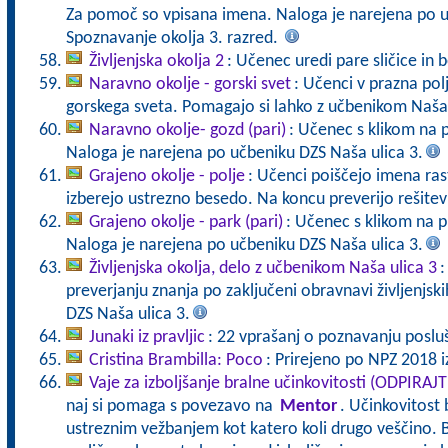
Za pomoč so vpisana imena. Naloga je narejena po u
Spoznavanje okolja 3. razred.
Življenjska okolja 2
: Učenec uredi pare sličice in b
Naravno okolje - gorski svet
: Učenci v prazna polj
gorskega sveta. Pomagajo si lahko z učbenikom Naša 
Naravno okolje- gozd (pari)
: Učenec s klikom na 
Naloga je narejena po učbeniku DZS Naša ulica 3.
Grajeno okolje - polje
: Učenci poiščejo imena rastl
izberejo ustrezno besedo. Na koncu preverijo rešite
Grajeno okolje - park (pari)
: Učenec s klikom na p
Naloga je narejena po učbeniku DZS Naša ulica 3.
Življenjska okolja, delo z učbenikom Naša ulica 3
:
preverjanju znanja po zaključeni obravnavi življenjski
DZS Naša ulica 3.
Junaki iz pravljic
: 22 vprašanj o poznavanju posluša
Cristina Brambilla: Poco
: Prirejeno po NPZ 2018 iz
Vaje za izboljšanje bralne učinkovitosti (ODPIRAJ
naj si pomaga s povezavo na
Mentor
. Učinkovitost 
ustreznim vežbanjem kot katero koli drugo veščino. B