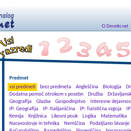
O Devetki.net
Predmet
vsi predmeti
brez predmeta
Angleščina
Biologija
Dn
Dodatna pomoč otrokom s posebn
Družba
Državljansk
Geografija
Glasba
Gospodinjstvo
Interesne dejavnos
IP: Geografija
IP: Italijanščina
IP: Turistična vzgoja
IP
Kemija
Knjižnica
Likovni pouk
Logika
Matematika
Naravoslovje in tehnika
Nemščina
Podaljšano bivanje
Računalništvo
Razredništvo
Slovenščina
Spoznavanje