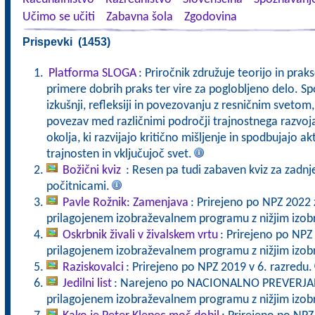
Učimo se učiti
Zabavna šola
Zgodovina
Prispevki (1453)
Platforma SLOGA
: Priročnik združuje teorijo in pra
primere dobrih praks ter vire za poglobljeno delo. Sp
izkušnji, refleksiji in povezovanju z resničnim svet
povezav med različnimi področji trajnostnega razvoj
okolja, ki razvijajo kritično mišljenje in spodbujajo a
trajnosten in vključujoč svet.
Božični kviz
: Resen pa tudi zabaven kviz za zadnj
počitnicami.
Pavle Rožnik: Zamenjava
: Prirejeno po NPZ 2022 
prilagojenem izobraževalnem programu z nižjim izo
Oskrbnik živali v živalskem vrtu
: Prirejeno po NPZ
prilagojenem izobraževalnem programu z nižjim izo
Raziskovalci
: Prirejeno po NPZ 2019 v 6. razredu.
Jedilni list
: Narejeno po NACIONALNO PREVERJANJ
prilagojenem izobraževalnem programu z nižjim izo