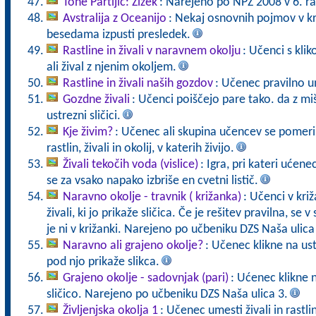
Tone Partljič: Zizek
: Narejeno po NPZ 2008 v 6. ra
Avstralija z Oceanijo
: Nekaj osnovnih pojmov v kr
besedama izpusti presledek.
Rastline in živali v naravnem okolju
: Učenci s kli
ali žival z njenim okoljem.
Rastline in živali naših gozdov
: Učenec pravilno u
Gozdne živali
: Učenci poiščejo pare tako. da z mi
ustrezni sličici.
Kje živim?
: Učenec ali skupina učencev se pomeri 
rastlin, živali in okolij, v katerih živijo.
Živali tekočih voda (vislice)
: Igra, pri kateri ućen
se za vsako napako izbriše en cvetni listič.
Naravno okolje - travnik ( križanka)
: Učenci v križ
živali, ki jo prikaže sličica. Če je rešitev pravilna, se v
je ni v križanki. Narejeno po učbeniku DZS Naša ulica
Naravno ali grajeno okolje?
: Učenec klikne na us
pod njo prikaže slikca.
Grajeno okolje - sadovnjak (pari)
: Ućenec klikne 
sličico. Narejeno po učbeniku DZS Naša ulica 3.
Življenjska okolja 1
: Učenec umesti živali in rastli