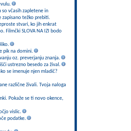
evulu.
h so včasih zapletene in
e zapisano težko prebiti.
eproste stvari, ko jih enkrat
mo. Filmčki SLOVA NA IZI bodo
liko.
 je pik na domini.
vanju oz. preverjanju znanja.
poišči ustrezno besedo za žival.
kako se imenuje njen mladič?
ane različne živali. Tvoja naloga
ižanki. Pokaže se ti novo okence,
čjo vislic.
oče podatke.