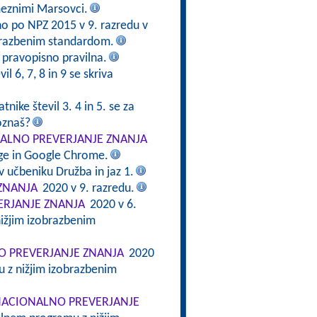
meznimi Marsovci.
no po NPZ 2015 v 9. razredu v
brazbenim standardom.
e pravopisno pravilna.
il 6, 7, 8 in 9 se skriva
tnike števil 3. 4 in 5. se za
oznaš?
ALNO PREVERJANJE ZNANJA
dge in Google Chrome.
v učbeniku Družba in jaz 1.
ZNANJA
2020 v 9. razredu.
RJANJE ZNANJA
2020 v 6.
ižjim izobrazbenim
 PREVERJANJE ZNANJA
2020
 z nižjim izobrazbenim
ACIONALNO PREVERJANJE