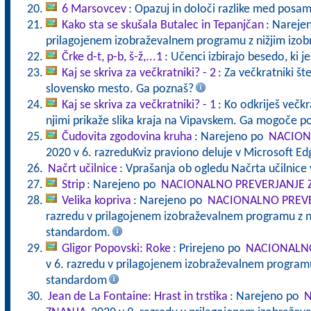
6 Marsovcev
: Opazuj in določi razlike med posa
Kako sta se skušala Butalec in Tepanjčan
: Nareje
prilagojenem izobraževalnem programu z nižjim izo
Črke d-t, p-b, š-ž,...1
: Učenci izbirajo besedo, ki j
Kaj se skriva za večkratniki? - 2
: Za večkratniki štev
slovensko mesto. Ga poznaš?
Kaj se skriva za večkratniki? - 1
: Ko odkriješ večkra
njimi prikaže slika kraja na Vipavskem. Ga mogoče p
Čudovita zgodovina kruha
: Narejeno po
NACION
2020 v 6. razreduKviz praviono deluje v Microsoft E
Načrt učilnice
: Vprašanja ob ogledu Načrta učilnice 
Strip
: Narejeno po
NACIONALNO PREVERJANJE 
Velika kopriva
: Narejeno po
NACIONALNO PREVE
razredu v prilagojenem izobraževalnem programu z n
standardom.
Gligor Popovski: Roke
: Prirejeno po
NACIONALNO
v 6. razredu v prilagojenem izobraževalnem programu
standardom
Jean de La Fontaine: Hrast in trstika
: Narejeno po
N