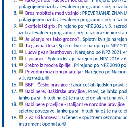
Kako je Peter Klepec moč dobil
: Prirejeno po NPZ
prilagojenem izobraževalnem programu z nižjim izo
Brez mobitela med vožnjo
: PREVERJANJE ZNANJA 
prilagojenem izobraževalnem programu z nižjim izo
Škofjeloški grb
: Prirejeno po NPZ 2021 v 9. razre
izobraževalnem programu z nižjim izobrazbenim sta
Je učenje res tako grozno?
: Spletni kviz je narej
Ta glavna Urša
: Spletni kviz je narejen po NPZ 20
Ludwig van Beethoven
: Narejeno po NPZ 2021 v 
Lipicanec
: Spletni kviz je narejen po NPZ 2016 v 6
Srebro iz modre špillje
: Prirejeno po NPZ 2010 po
Povodni mož dobi prijatelja
: Narejeno po Nacion
v 3. razredu.
BBP - Češke pravljice
: Izbor čeških ljudskih pravlji
Babi bere: Baškirske pravljice
: Pravljice lahko po
lahko pa si jih tudi naložite na telefon ali računalnik.
Babi bere pravljice - Italijanske narodne pravljice
spletne povezave, lahko pa si jih tudi naložite na tele
Živalski karneval
: Učenec v spustnem seznamu poiš
instrument oponaša.