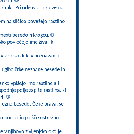
zredu.
ižanki. Pri odgovorih z dvema
kom na sličico povežejo rastlino
mesti besedo h krogcu.
ško povlečejo ime živali k
v konjski dirki v poznavanju
ec ugiba črke neznane besede in
anko vpišejo ime rastline ali
 spodnje polje zapiše rastlina, ki
 4.
trezno besedo. Če je prava, se
na buciko in poišče ustrezno
ne v njihovo življenjsko okolje.