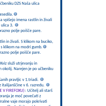
čbeniku DZS Naša ulica
esedila.
a vpišejo imena rastlin in živali
ulica 3.
prazno polje poišče pare.
in in živali. S klikom na buciko,
v s klikom na modri gumb.
razno polje poišče pare.
 Kviz služi utrjevanju in
h okolij. Narejen je po učbeniku
nih pravljic v 1.triadi.
 italijanščine v 6. razredu.
TE V FIREFOXU)
: Učitelj ali starš
branja je moč povečati z
ralne vaje morajo pokrivati