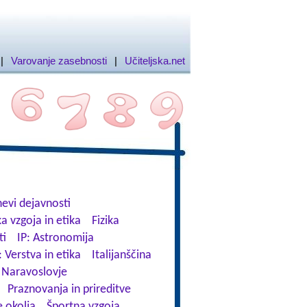
|
Varovanje zasebnosti
|
Učiteljska.net
evi dejavnosti
a vzgoja in etika
Fizika
ti
IP: Astronomija
: Verstva in etika
Italijanščina
Naravoslovje
Praznovanja in prireditve
 okolja
Športna vzgoja