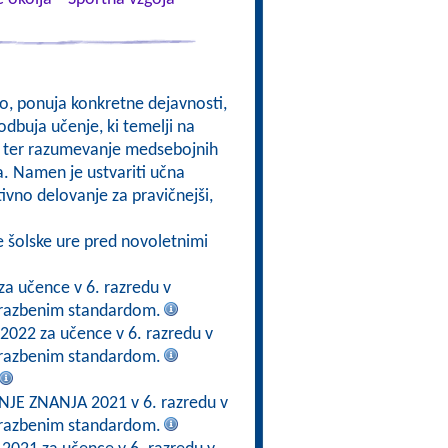
kso, ponuja konkretne dejavnosti,
odbuja učenje, ki temelji na
om, ter razumevanje medsebojnih
a. Namen je ustvariti učna
ktivno delovanje za pravičnejši,
e šolske ure pred novoletnimi
za učence v 6. razredu v
brazbenim standardom.
 2022 za učence v 6. razredu v
brazbenim standardom.
E ZNANJA 2021 v 6. razredu v
brazbenim standardom.