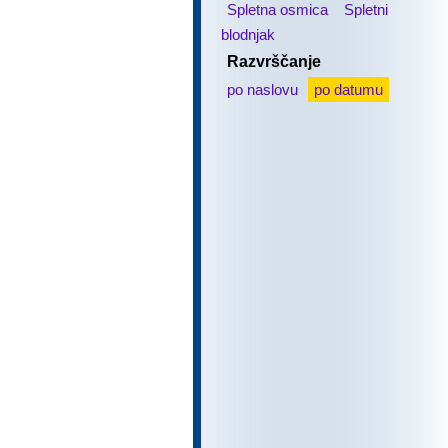
Spletna osmica
Spletni
blodnjak
Razvrščanje
po naslovu
po datumu