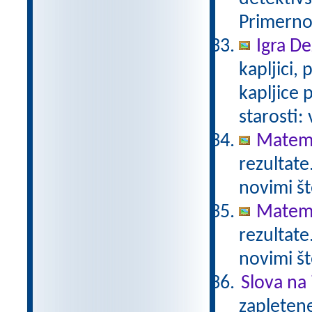
Primerno 
Igra De
kapljici,
kapljice
starosti:
Matema
rezultate
novimi št
Matema
rezultate
novimi št
Slova na 
zapletene