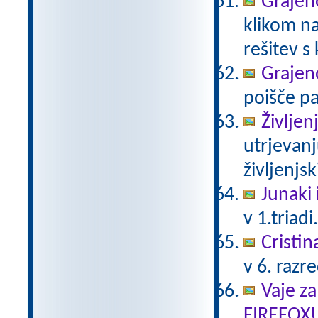
Grajeno
klikom na
rešitev s
Grajeno
poišče pa
Življen
utrjevanj
življenjs
Junaki 
v 1.triadi
Cristin
v 6. razr
Vaje za
FIREFOX