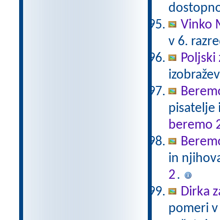
dostopno
Vinko 
v 6. razr
Poljski
izobraže
Beremo
pisatelje
beremo 
Beremo
in njihov
2
.
Dirka z
pomeri v 