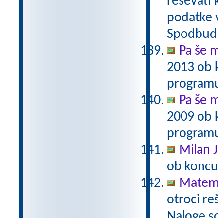
reševati 
podatke v
Spodbuda
Pa še m
2013 ob 
programu
Pa še m
2009 ob 
programu
Milan J
ob koncu
Matema
otroci re
Naloge s