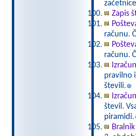
začetnice
Zapis š
Poštev
računu. Če
Poštev
računu. Če
Izračun
pravilno 
števili.
Izračun
števil. V
piramidi.
Bralnik