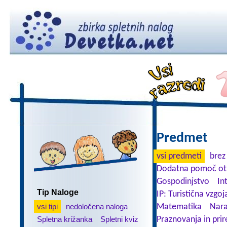
Predmet
vsi predmeti
brez
Dodatna pomoč ot
Gospodinjstvo
In
Tip Naloge
IP: Turistična vzgoj
vsi tipi
nedoločena naloga
Matematika
Nara
Spletna križanka
Spletni kviz
Praznovanja in prir