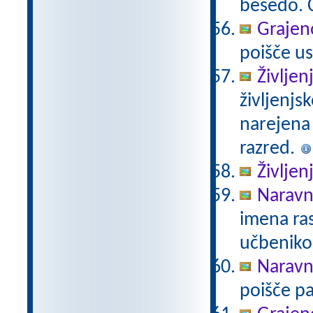
besedo. Č
Grajeno
poišče us
Življen
življenjs
narejena
razred.
Življen
Naravno
imena ras
učbeniko
Naravno
poišče pa