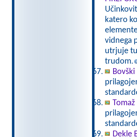
Učinkovi
katero ko
elemente 
vidnega p
utrjuje t
trudom.
Bovški 
prilagoj
standar
Tomaž 
prilagoj
standar
Dekle 