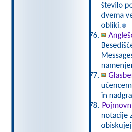
število p
dvema več
obliki.
Anglešč
Besedišče
Messages,
namenje
Glasbe
učencem g
in nadgra
Pojmovni
notacije 
obiskujej