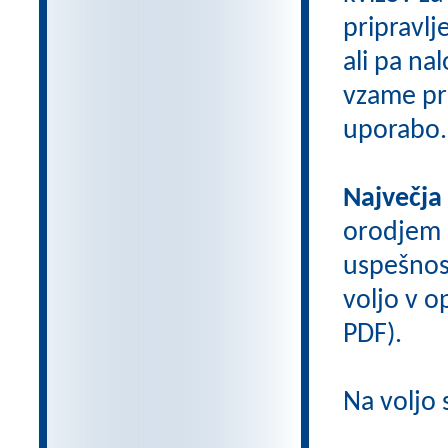
pripravlj
ali pa na
vzame pri
uporabo.
Največja
orodjem
uspešnos
voljo v op
PDF).
Na voljo