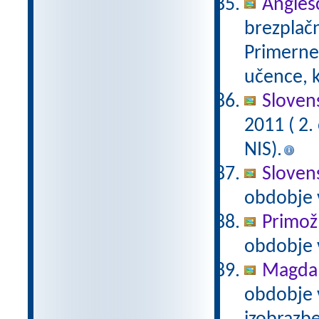
Anglešč
brezplačn
Primerne 
učence, k
Slovens
2011 ( 2
NIS).
Slovens
obdobje 
Primož
obdobje 
Magda 
obdobje 