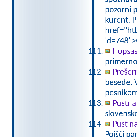
pozorni p
kurent. P
href="ht
id=748">
Hopsas
primerno
Prešer
besede. 
pesniko
Pustna
slovensk
Pust n
Poišči pa