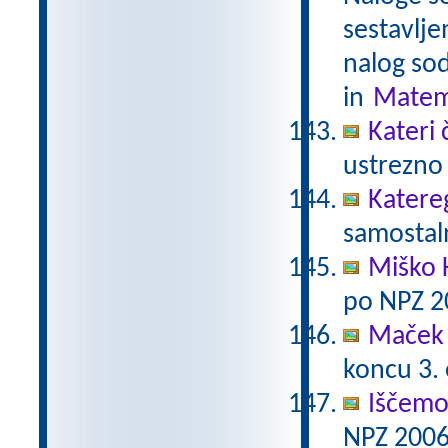
sestavlje
nalog sod
in
Matem
Kateri 
ustrezno 
Katere
samostaln
Miško 
po NPZ 2
Maček 
koncu 3.
Iščemo
NPZ 2006