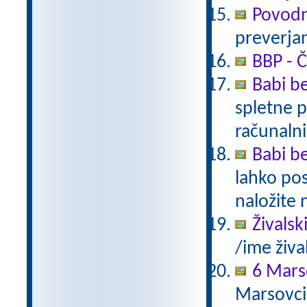
Povodn
preverjan
BBP - Č
Babi be
spletne p
računalni
Babi be
lahko pos
naložite 
Živalsk
/ime živa
6 Mars
Marsovci