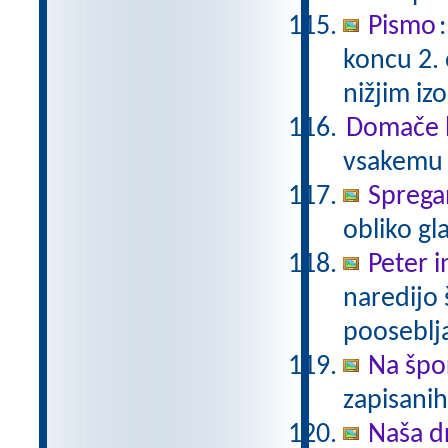
Pismo
koncu 2.
nižjim i
Domače b
vsakemu p
Sprega
obliko gl
Peter i
naredijo 
pooseblj
Na špo
zapisani
Naša d