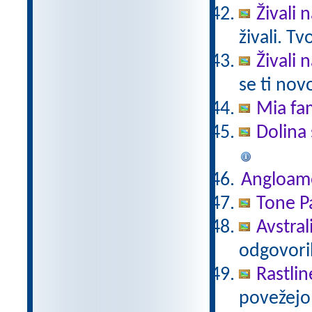
Živali 
živali. T
Živali 
se ti nov
Mia fam
Dolina 
Angloam
Tone Pa
Avstral
odgovori
Rastlin
povežejo 