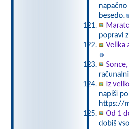
napačno z
besedo.
Marat
popravi z
Velika 
Sonce,
računalni
Iz vel
napiši po
https://m
Od 1 do
dobiš vso