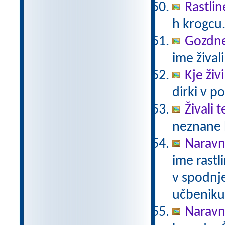
Rastlin
h krogcu
Gozdne 
ime živali
Kje živ
dirki v po
Živali 
neznane b
Naravno
ime rastli
v spodnje
učbeniku 
Naravno