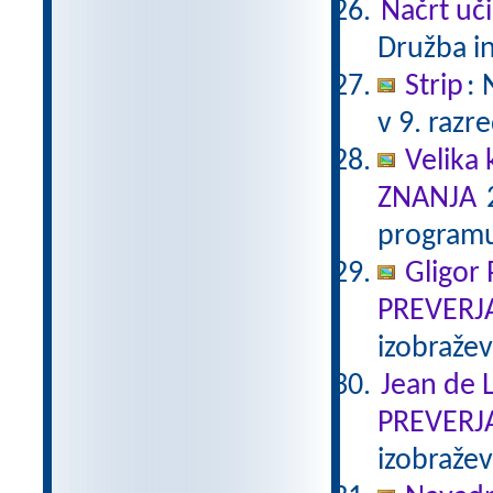
Načrt uči
Družba in
Strip
:
v 9. razr
Velika 
ZNANJA
2
programu
Gligor
PREVERJ
izobraže
Jean de L
PREVERJ
izobraže