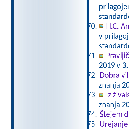
prilagoj
standar
H.C. A
v prilag
standar
Pravlji
2019 v 3.
Dobra vil
znanja 20
Iz živa
znanja 20
Štejem 
Urejanje 