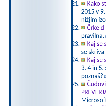
Kako st
2015 v 9
nižjim i
Črke d-t
pravilna.
Kaj se 
se skriv
Kaj se 
3. 4 in 5
poznaš?
Čudovi
PREVERJ
Microsof