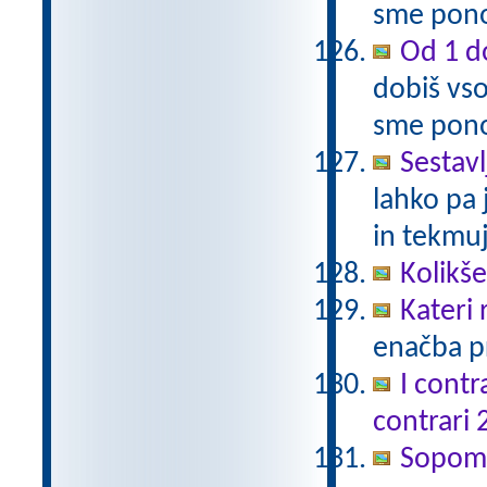
sme pono
Od 1 do
dobiš vso
sme pono
Sestavl
lahko pa 
in tekmuj
Kolikš
Kateri
enačba pr
I contr
contrari 
Sopomen