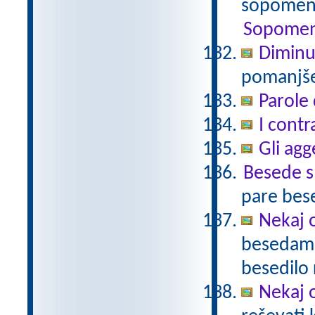
sopomenk
Sopomen
Diminu
pomanjšev
Parole 
I contr
Gli agg
Besede 
pare bes
Nekaj o
besedami 
besedilo 
Nekaj o