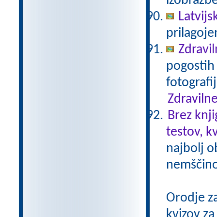
izobrazb
Latvijs
prilagoj
Zdravil
pogostih 
fotografi
Zdravilne
Brez knji
testov, k
najbolj o
nemščino,
Orodje z
kvizov z