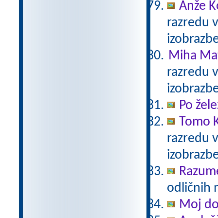
Anže K
razredu 
izobrazb
Miha Mat
razredu 
izobrazb
Po žele
Tomo K
razredu 
izobrazb
Razum
odličnih 
Moj d