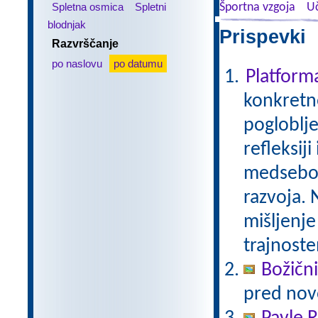
Spletna osmica
Spletni
Športna vzgoja
Uč
blodnjak
Prispevki 
Razvrščanje
po naslovu
po datumu
Platfor
konkretne
pogloblje
refleksij
medseboj
razvoja. 
mišljenje
trajnoste
Božični
pred nov