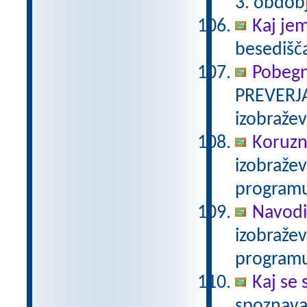
3. obdob
Kaj je
besedišč
Pobegn
PREVERJA
izobraže
Koruzn
izobraže
programu
Navodi
izobraže
programu
Kaj se 
spoznava