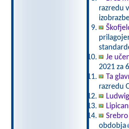
razredu 
izobrazb
Škofjel
prilagoj
standar
Je uče
2021 za 6
Ta gla
razredu 
Ludwig
Lipica
Srebro 
obdobja