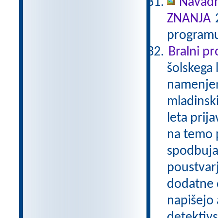
Navadn
ZNANJA
2
programu
Bralni p
šolskega 
namenjen
mladinski
leta prij
na temo p
spodbuja
poustvarj
dodatne d
napišejo 
detektivs