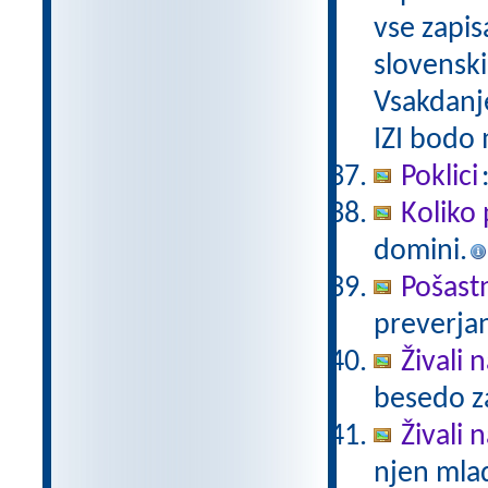
vse zapis
slovenski
Vsakdanj
IZI bodo
Poklici
Koliko 
domini.
Pošast
preverjan
Živali 
besedo za
Živali n
njen mlad