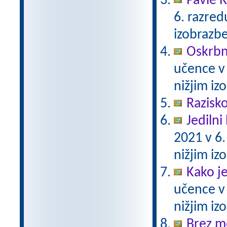
Pavle 
6. razre
izobrazb
Oskrbni
učence v
nižjim i
Razisko
Jedilni 
2021 v 6
nižjim i
Kako j
učence v
nižjim i
Brez m