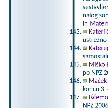
sestavlje
nalog sod
in
Matem
Kateri 
ustrezno 
Katere
samostaln
Miško 
po NPZ 2
Maček 
koncu 3.
Iščemo
NPZ 2006