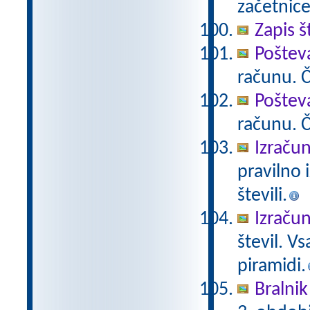
začetnice
Zapis š
Poštev
računu. Če
Poštev
računu. Če
Izračun
pravilno 
števili.
Izračun
števil. V
piramidi.
Bralnik