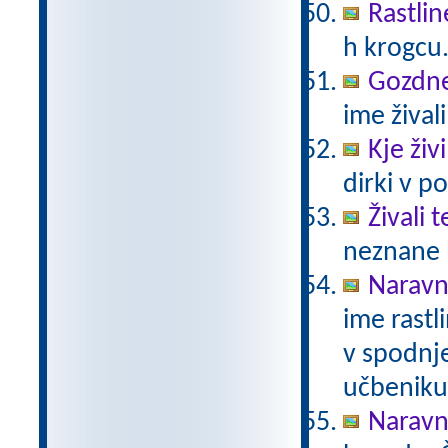
Rastlin
h krogcu
Gozdne 
ime živali
Kje živ
dirki v po
Živali 
neznane b
Naravno
ime rastli
v spodnje
učbeniku 
Naravno