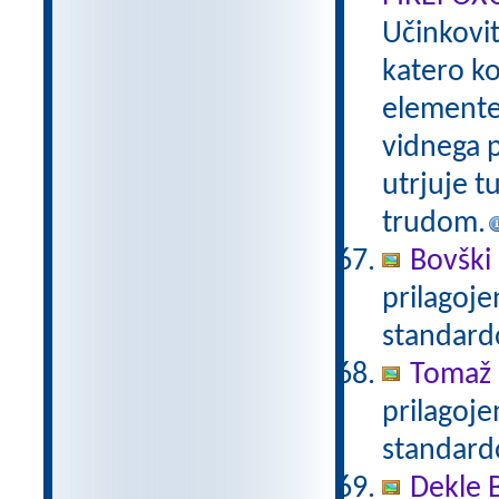
Učinkovi
katero ko
elemente 
vidnega p
utrjuje t
trudom.
Bovški 
prilagoj
standar
Tomaž 
prilagoj
standar
Dekle 