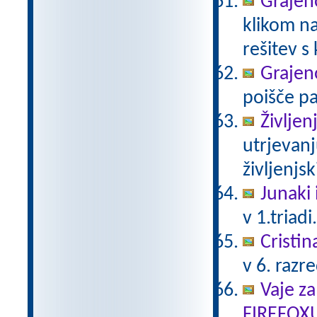
Grajeno
klikom na
rešitev s
Grajeno
poišče pa
Življen
utrjevanj
življenjs
Junaki 
v 1.triadi
Cristin
v 6. razr
Vaje za
FIREFOX