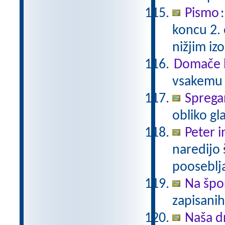
Pismo
koncu 2.
nižjim i
Domače b
vsakemu p
Sprega
obliko gl
Peter i
naredijo 
pooseblj
Na špo
zapisani
Naša d