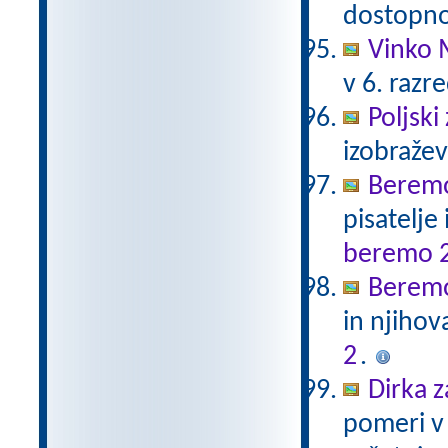
dostopno
Vinko 
v 6. razr
Poljski
izobraže
Beremo
pisatelje
beremo 
Beremo
in njihov
2
.
Dirka z
pomeri v 