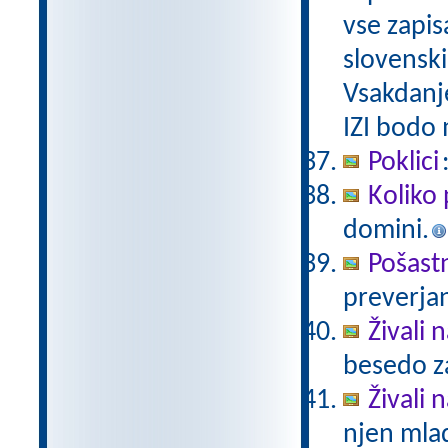
vse zapis
slovenski
Vsakdanj
IZI bodo
Poklici
Koliko 
domini.
Pošast
preverjan
Živali 
besedo za
Živali n
njen mlad