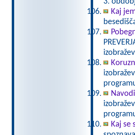
3. obdob
Kaj je
besedišč
Pobegn
PREVERJA
izobraže
Koruzn
izobraže
programu
Navodi
izobraže
programu
Kaj se 
spoznava