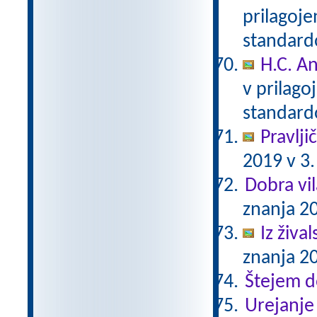
prilagoj
standar
H.C. A
v prilag
standar
Pravlji
2019 v 3.
Dobra vil
znanja 20
Iz živa
znanja 20
Štejem 
Urejanje 