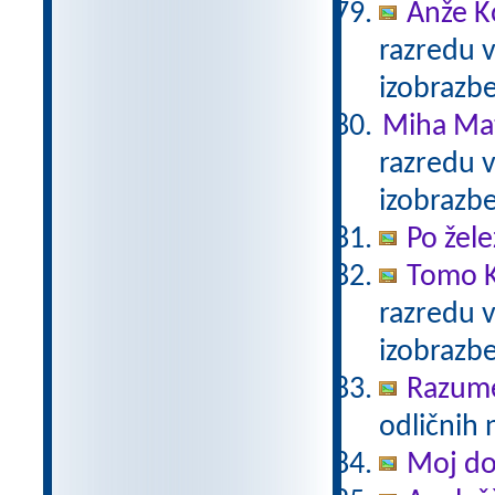
Anže K
razredu 
izobrazb
Miha Mat
razredu 
izobrazb
Po žele
Tomo K
razredu 
izobrazb
Razum
odličnih 
Moj d