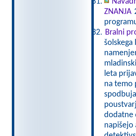
Navadn
ZNANJA
2
programu
Bralni p
šolskega 
namenjen
mladinski
leta prij
na temo p
spodbuja
poustvarj
dodatne d
napišejo 
detektivs