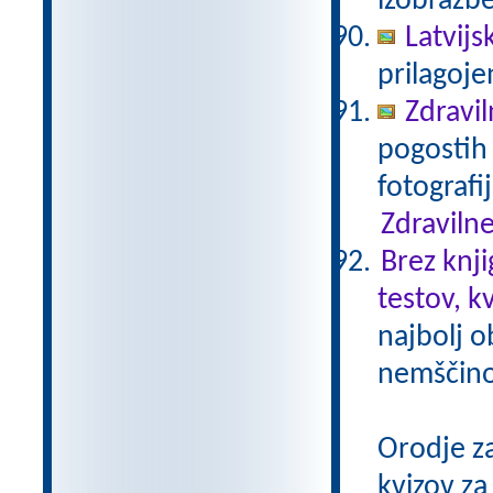
izobrazb
Latvijs
prilagoj
Zdravil
pogostih 
fotografi
Zdravilne
Brez knji
testov, k
najbolj o
nemščino,
Orodje z
kvizov z