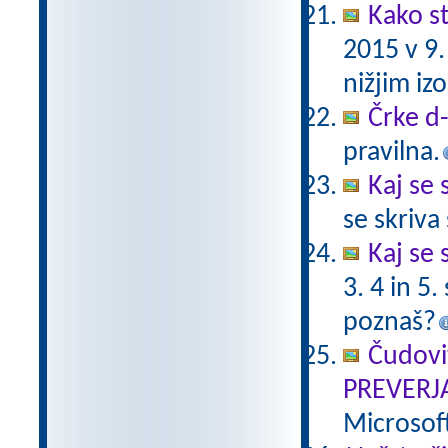
Kako st
2015 v 9
nižjim i
Črke d-t
pravilna.
Kaj se 
se skriv
Kaj se 
3. 4 in 5
poznaš?
Čudovi
PREVERJ
Microsof