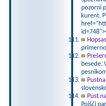
pozorni p
kurent. P
href="ht
id=748">
Hopsas
primerno
Prešer
besede. 
pesniko
Pustna
slovensk
Pust n
Poišči pa