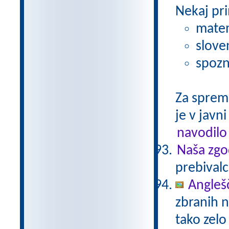
Nekaj pri
matem
slove
spozn
Za sprem
je v javni
navodilo
Naša zgo
prebivalc
Anglešč
zbranih n
tako zelo