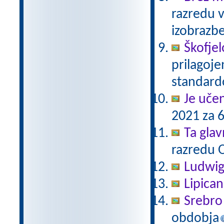
razredu 
izobrazb
Škofjel
prilagoj
standar
Je uče
2021 za 6
Ta gla
razredu 
Ludwig
Lipica
Srebro 
obdobja