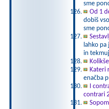
sme pono
Od 1 do
dobiš vso
sme pono
Sestavl
lahko pa 
in tekmuj
Kolikš
Kateri
enačba pr
I contr
contrari 
Sopomen