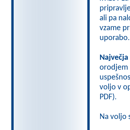
pripravlj
ali pa na
vzame pri
uporabo.
Največja
orodjem
uspešnos
voljo v op
PDF).
Na voljo