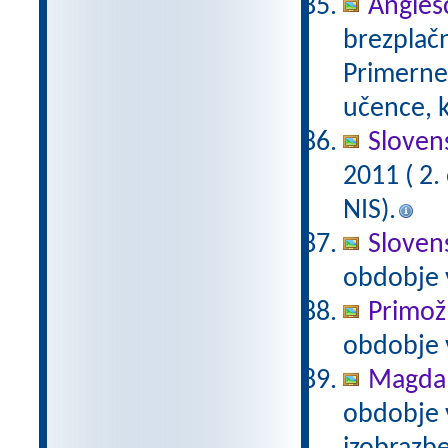
Anglešč
brezplačn
Primerne 
učence, k
Slovens
2011 ( 2
NIS).
Slovens
obdobje 
Primož
obdobje 
Magda 
obdobje 