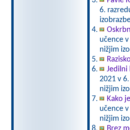
Pavle 
6. razre
izobrazb
Oskrbni
učence v
nižjim i
Razisko
Jedilni 
2021 v 6
nižjim i
Kako j
učence v
nižjim i
Brez m