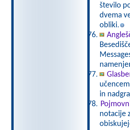
število p
dvema več
obliki.
Anglešč
Besedišče
Messages,
namenje
Glasbe
učencem g
in nadgra
Pojmovni
notacije 
obiskujej