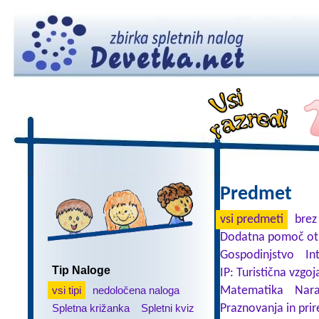
Predmet
vsi predmeti
brez
Dodatna pomoč ot
Gospodinjstvo
In
Tip Naloge
IP: Turistična vzgoj
vsi tipi
nedoločena naloga
Matematika
Nara
Spletna križanka
Spletni kviz
Praznovanja in prir