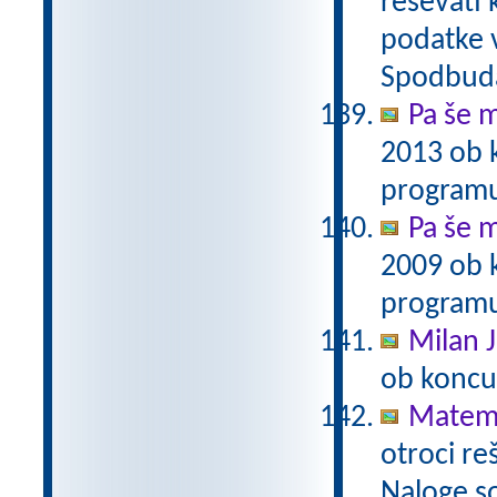
reševati 
podatke v
Spodbuda
Pa še m
2013 ob 
programu
Pa še m
2009 ob 
programu
Milan J
ob koncu
Matema
otroci re
Naloge s