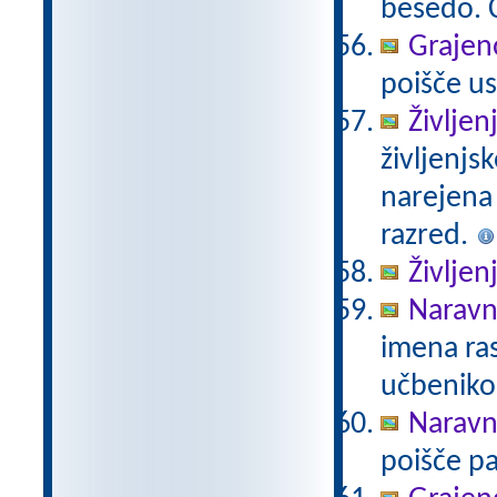
besedo. Č
Grajeno
poišče us
Življen
življenjs
narejena
razred.
Življen
Naravno
imena ras
učbeniko
Naravno
poišče pa