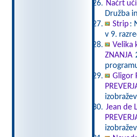
Načrt uči
Družba in
Strip
:
v 9. razr
Velika 
ZNANJA
2
programu
Gligor
PREVERJ
izobraže
Jean de L
PREVERJ
izobraže