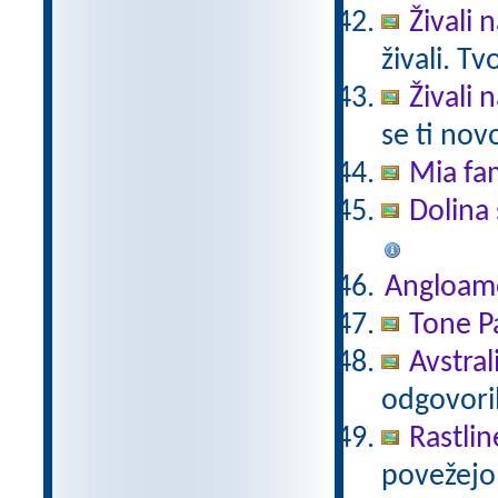
Živali 
živali. T
Živali 
se ti nov
Mia fam
Dolina 
Angloam
Tone Pa
Avstral
odgovori
Rastlin
povežejo 