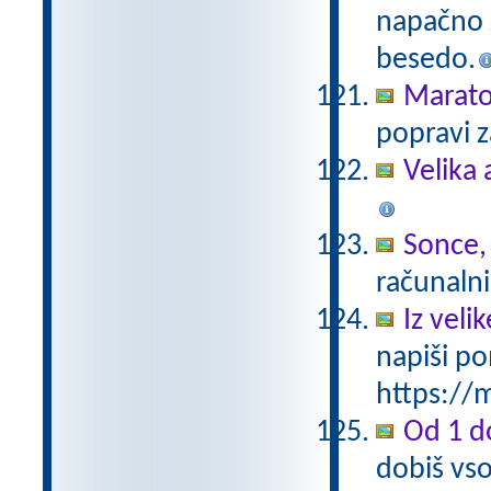
napačno z
besedo.
Marat
popravi z
Velika 
Sonce,
računalni
Iz vel
napiši po
https://m
Od 1 do
dobiš vso