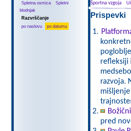
Spletna osmica
Spletni
Športna vzgoja
Uč
blodnjak
Prispevki 
Razvrščanje
po naslovu
po datumu
Platfor
konkretne
pogloblje
refleksij
medseboj
razvoja. 
mišljenje
trajnoste
Božični
pred nov