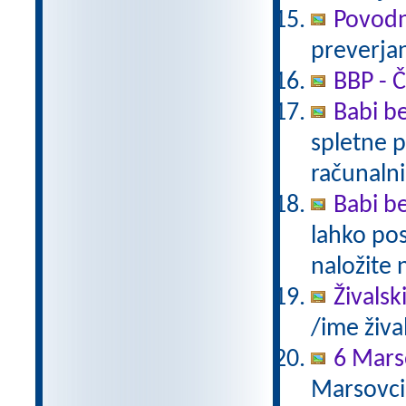
Povodn
preverjan
BBP - Č
Babi be
spletne p
računalni
Babi be
lahko pos
naložite 
Živalsk
/ime živa
6 Mars
Marsovci