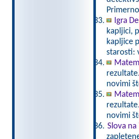
Primerno 
Igra De
kapljici,
kapljice
starosti:
Matema
rezultate
novimi št
Matema
rezultate
novimi št
Slova na 
zapletene