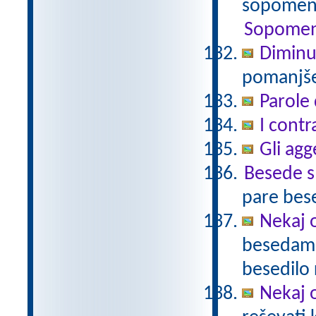
sopomenk
Sopomen
Diminu
pomanjšev
Parole 
I contr
Gli agg
Besede 
pare bes
Nekaj o
besedami 
besedilo 
Nekaj o