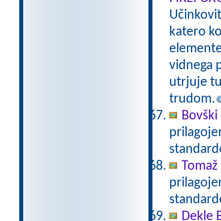
Učinkovi
katero ko
elemente 
vidnega p
utrjuje t
trudom.
Bovški 
prilagoj
standar
Tomaž 
prilagoj
standar
Dekle 