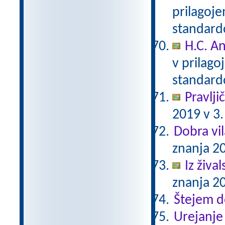
prilagoj
standar
H.C. A
v prilag
standar
Pravlji
2019 v 3.
Dobra vil
znanja 20
Iz živa
znanja 20
Štejem 
Urejanje 