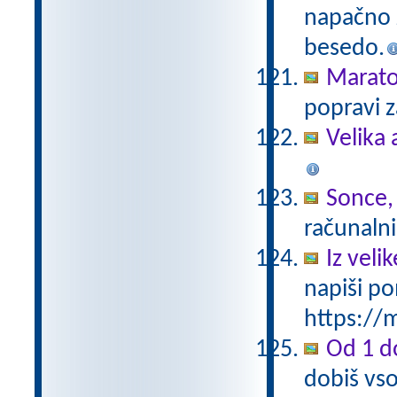
napačno z
besedo.
Marat
popravi z
Velika 
Sonce,
računalni
Iz vel
napiši po
https://m
Od 1 do
dobiš vso