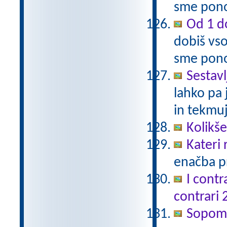
sme pono
Od 1 do
dobiš vso
sme pono
Sestavl
lahko pa 
in tekmuj
Kolikš
Kateri
enačba pr
I contr
contrari 
Sopomen