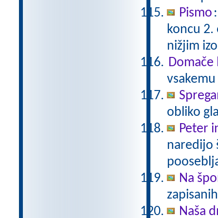
Pismo
koncu 2.
nižjim i
Domače b
vsakemu p
Sprega
obliko gl
Peter i
naredijo 
pooseblj
Na špo
zapisani
Naša d