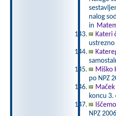
sestavlje
nalog sod
in
Matem
Kateri 
ustrezno 
Katere
samostaln
Miško 
po NPZ 2
Maček 
koncu 3.
Iščemo
NPZ 2006