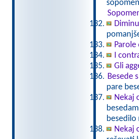
sopomenk
Sopomen
Diminu
pomanjšev
Parole 
I contr
Gli agg
Besede 
pare bes
Nekaj o
besedami 
besedilo 
Nekaj o