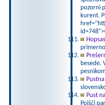
pozorni p
kurent. P
href="ht
id=748">
Hopsas
primerno
Prešer
besede. 
pesniko
Pustna
slovensk
Pust n
Poišči pa