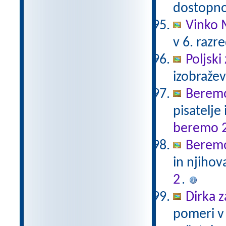
dostopno
Vinko 
v 6. razr
Poljski
izobraže
Beremo
pisatelje
beremo 
Beremo
in njihov
2
.
Dirka z
pomeri v 