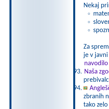
Nekaj pri
matem
slove
spozn
Za sprem
je v javni
navodilo
Naša zgo
prebivalc
Anglešč
zbranih n
tako zelo