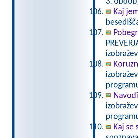
3. obdob
Kaj je
besedišč
Pobegn
PREVERJA
izobraže
Koruzn
izobraže
programu
Navodi
izobraže
programu
Kaj se 
spoznava