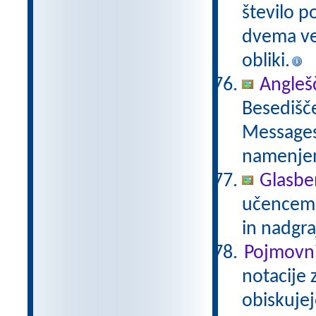
število p
dvema več
obliki.
Anglešč
Besedišče
Messages,
namenje
Glasbe
učencem g
in nadgra
Pojmovni
notacije 
obiskujej