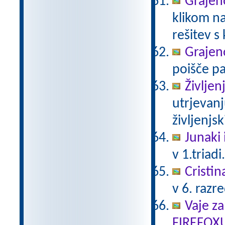
Grajeno
klikom na
rešitev s
Grajeno
poišče pa
Življen
utrjevanj
življenjs
Junaki 
v 1.triadi
Cristin
v 6. razr
Vaje za
FIREFOX