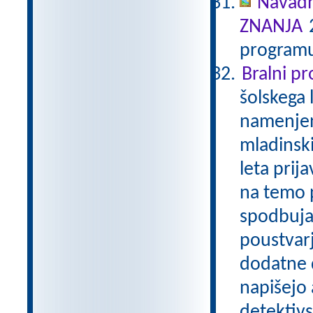
Navadn
ZNANJA
2
programu
Bralni p
šolskega 
namenjen
mladinski
leta prij
na temo p
spodbuja
poustvarj
dodatne d
napišejo 
detektivs