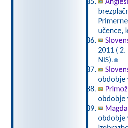
Anglešč
brezplačn
Primerne 
učence, k
Slovens
2011 ( 2
NIS).
Slovens
obdobje 
Primož
obdobje 
Magda 
obdobje 