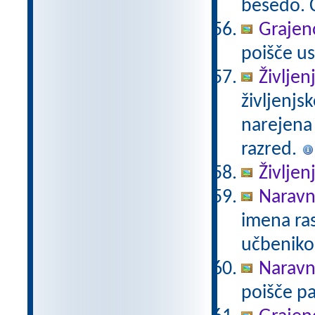
besedo. Č
Grajeno
poišče us
Življen
življenjs
narejena
razred.
Življen
Naravno
imena ras
učbeniko
Naravno
poišče pa