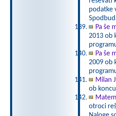
reševati 
podatke v
Spodbuda
Pa še m
2013 ob 
programu
Pa še m
2009 ob 
programu
Milan J
ob koncu
Matema
otroci re
Naloge s