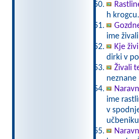
Rastlin
h krogcu
Gozdne 
ime živali
Kje živ
dirki v po
Živali 
neznane b
Naravno
ime rastli
v spodnje
učbeniku 
Naravno