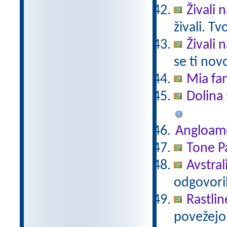
Živali 
živali. T
Živali 
se ti nov
Mia fam
Dolina 
Angloam
Tone Pa
Avstral
odgovori
Rastlin
povežejo 