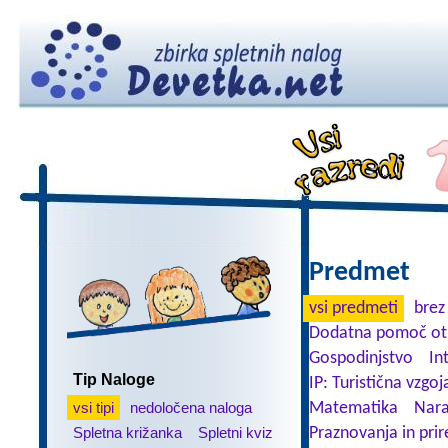
Predmet
vsi predmeti
brez
Dodatna pomoč ot
Gospodinjstvo
In
Tip Naloge
IP: Turistična vzgoj
vsi tipi
nedoločena naloga
Matematika
Nara
Spletna križanka
Spletni kviz
Praznovanja in prir