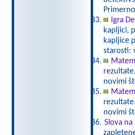
Primerno 
Igra De
kapljici,
kapljice
starosti:
Matema
rezultate
novimi št
Matema
rezultate
novimi št
Slova na 
zapletene