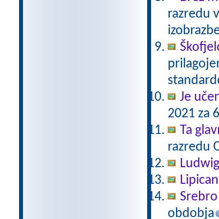
razredu 
izobrazb
Škofjel
prilagoj
standar
Je uče
2021 za 6
Ta gla
razredu 
Ludwig
Lipica
Srebro 
obdobja