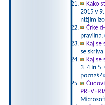
Kako st
2015 v 9
nižjim i
Črke d-t
pravilna.
Kaj se 
se skriv
Kaj se 
3. 4 in 5
poznaš?
Čudovi
PREVERJ
Microsof