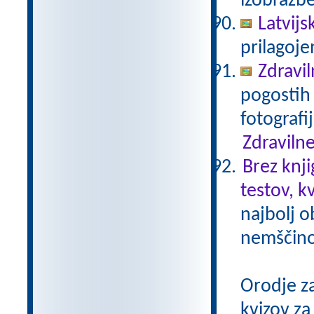
izobrazb
Latvijs
prilagoj
Zdravil
pogostih 
fotografi
Zdravilne
Brez knji
testov, k
najbolj o
nemščino,
Orodje z
kvizov z