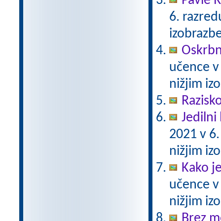
Pavle 
6. razre
izobrazb
Oskrbni
učence v
nižjim i
Razisko
Jedilni 
2021 v 6
nižjim i
Kako j
učence v
nižjim i
Brez m