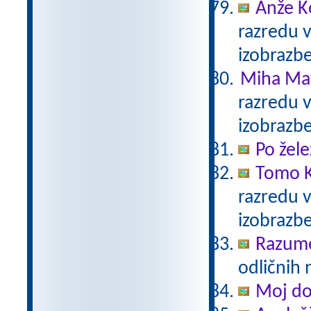
Anže K
razredu 
izobrazb
Miha Mat
razredu 
izobrazb
Po žele
Tomo K
razredu 
izobrazb
Razum
odličnih 
Moj d