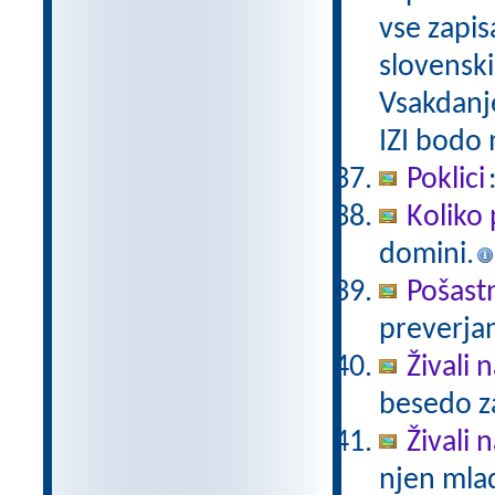
vse zapis
slovenski
Vsakdanj
IZI bodo
Poklici
Koliko 
domini.
Pošast
preverjan
Živali 
besedo za
Živali n
njen mlad