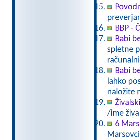
Povodn
preverjan
BBP - Č
Babi be
spletne p
računalni
Babi be
lahko pos
naložite 
Živalsk
/ime živa
6 Mars
Marsovci