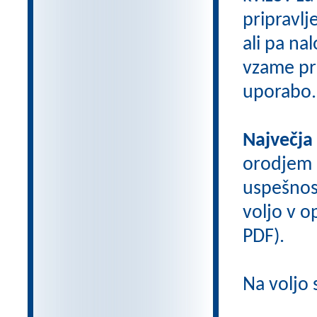
pripravlj
ali pa na
vzame pri
uporabo.
Največja
orodjem
uspešnos
voljo v op
PDF).
Na voljo