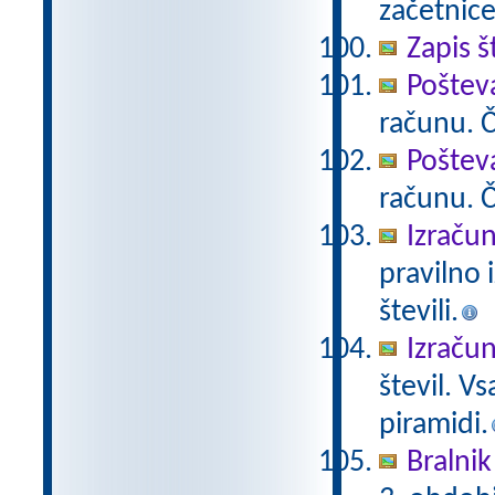
začetnice
Zapis š
Poštev
računu. Če
Poštev
računu. Če
Izračun
pravilno 
števili.
Izračun
števil. V
piramidi.
Bralnik