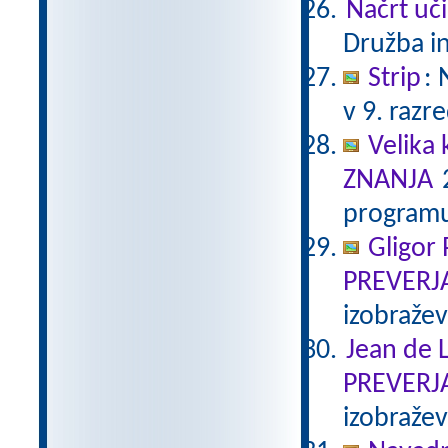
Načrt uči
Družba in
Strip
:
v 9. razr
Velika 
ZNANJA
2
programu
Gligor
PREVERJ
izobraže
Jean de L
PREVERJ
izobraže