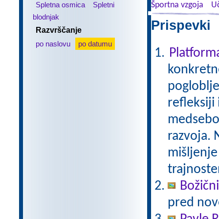
Spletna osmica
Spletni
Športna vzgoja
Uč
blodnjak
Prispevki 
Razvrščanje
po naslovu
po datumu
Platfor
konkretne
pogloblje
refleksij
medseboj
razvoja. 
mišljenje
trajnoste
Božični
pred nov