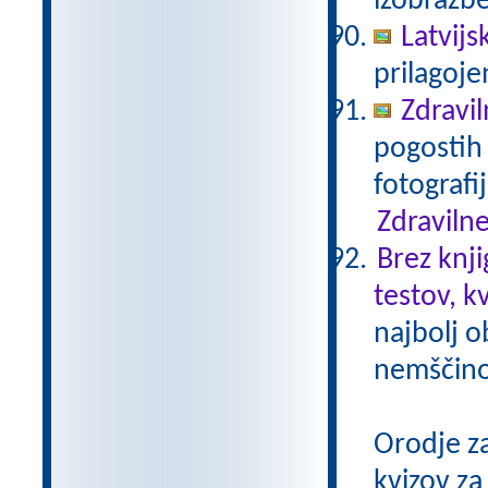
izobrazb
Latvijs
prilagoj
Zdravil
pogostih 
fotografi
Zdravilne
Brez knji
testov, k
najbolj o
nemščino,
Orodje z
kvizov z