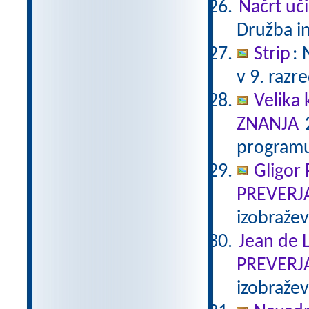
Načrt uči
Družba in
Strip
:
v 9. razr
Velika 
ZNANJA
2
programu
Gligor
PREVERJ
izobraže
Jean de L
PREVERJ
izobraže