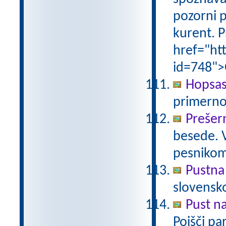
pozorni p
kurent. P
href="ht
id=748">
Hopsas
primerno
Prešer
besede. 
pesniko
Pustna
slovensk
Pust n
Poišči pa