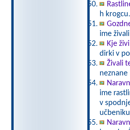
Rastlin
h krogcu
Gozdne 
ime živali
Kje živ
dirki v po
Živali 
neznane b
Naravno
ime rastli
v spodnje
učbeniku 
Naravno