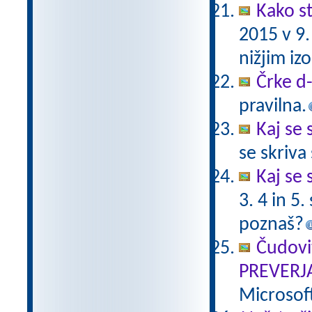
Kako st
2015 v 9
nižjim i
Črke d-t
pravilna.
Kaj se 
se skriv
Kaj se 
3. 4 in 5
poznaš?
Čudovi
PREVERJ
Microsof