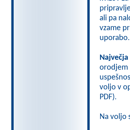
pripravlj
ali pa na
vzame pri
uporabo.
Največja
orodjem
uspešnos
voljo v op
PDF).
Na voljo