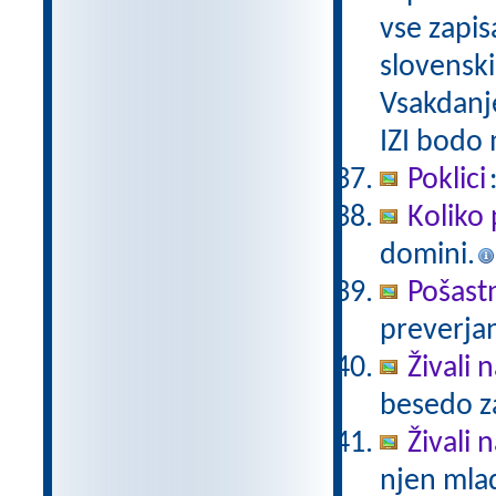
vse zapis
slovenski
Vsakdanj
IZI bodo
Poklici
Koliko 
domini.
Pošast
preverjan
Živali 
besedo za
Živali n
njen mlad