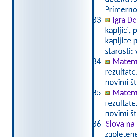
Primerno 
Igra De
kapljici,
kapljice
starosti:
Matema
rezultate
novimi št
Matema
rezultate
novimi št
Slova na 
zapletene