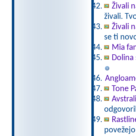
Živali 
živali. T
Živali 
se ti nov
Mia fam
Dolina 
Angloam
Tone Pa
Avstral
odgovori
Rastlin
povežejo 