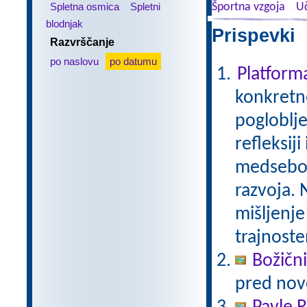
Spletna osmica
Spletni
Športna vzgoja
Uč
blodnjak
Prispevki 
Razvrščanje
po naslovu
po datumu
Platfor
konkretne
pogloblje
refleksij
medseboj
razvoja. 
mišljenje
trajnoste
Božični
pred nov