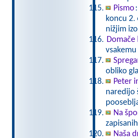
Pismo
koncu 2.
nižjim i
Domače b
vsakemu p
Sprega
obliko gl
Peter i
naredijo 
pooseblj
Na špo
zapisani
Naša d