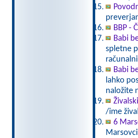
Povodn
preverjan
BBP - Č
Babi be
spletne p
računalni
Babi be
lahko pos
naložite 
Živalsk
/ime živa
6 Mars
Marsovci