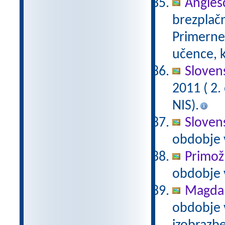
Anglešč
brezplačn
Primerne 
učence, k
Slovens
2011 ( 2
NIS).
Slovens
obdobje 
Primož
obdobje 
Magda 
obdobje 