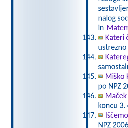
sestavlje
nalog sod
in
Matem
Kateri 
ustrezno 
Katere
samostaln
Miško 
po NPZ 2
Maček 
koncu 3.
Iščemo
NPZ 2006