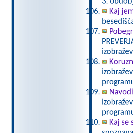
3. obdob
Kaj je
besedišč
Pobegn
PREVERJA
izobraže
Koruzn
izobraže
programu
Navodi
izobraže
programu
Kaj se 
spoznava