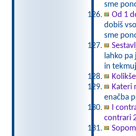
sme pono
Od 1 do
dobiš vso
sme pono
Sestavl
lahko pa 
in tekmuj
Kolikš
Kateri
enačba pr
I contr
contrari 
Sopomen