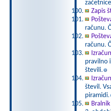
začetnice
Zapis š
Poštev
računu. Če
Poštev
računu. Če
Izračun
pravilno 
števili.
Izračun
števil. V
piramidi.
Bralnik