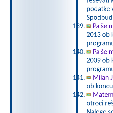
reševati 
podatke v
Spodbuda
Pa še m
2013 ob 
programu
Pa še m
2009 ob 
programu
Milan J
ob koncu
Matema
otroci re
Naloge s