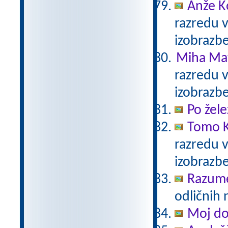
Anže K
razredu 
izobrazb
Miha Mat
razredu 
izobrazb
Po žele
Tomo K
razredu 
izobrazb
Razum
odličnih 
Moj d