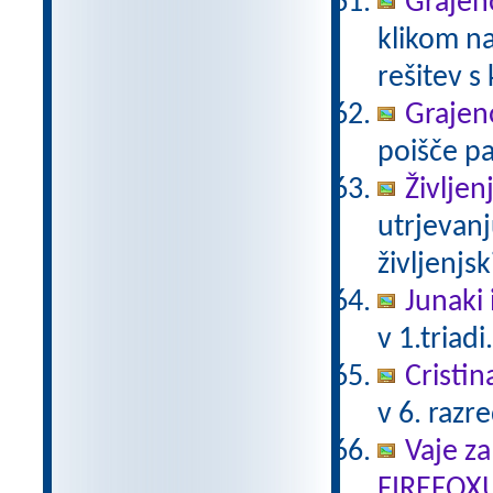
Grajeno
klikom na
rešitev s
Grajeno
poišče pa
Življen
utrjevanj
življenjs
Junaki 
v 1.triadi
Cristin
v 6. razr
Vaje za
FIREFOX