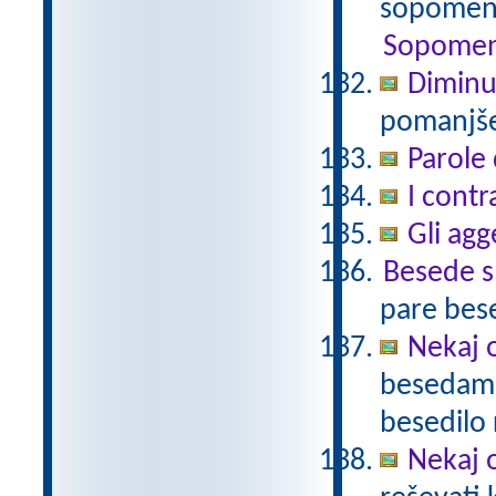
sopomenk
Sopomen
Diminu
pomanjšev
Parole 
I contr
Gli agg
Besede 
pare bes
Nekaj o
besedami 
besedilo 
Nekaj o