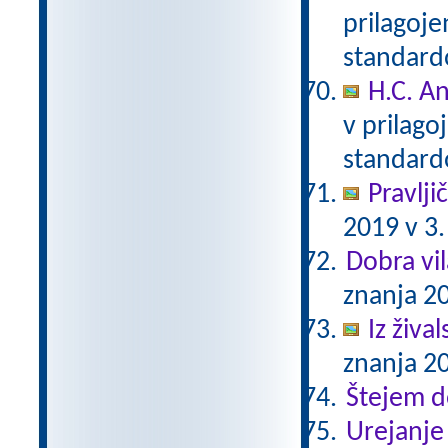
prilagoj
standar
H.C. A
v prilag
standar
Pravlji
2019 v 3.
Dobra vil
znanja 20
Iz živa
znanja 20
Štejem 
Urejanje 