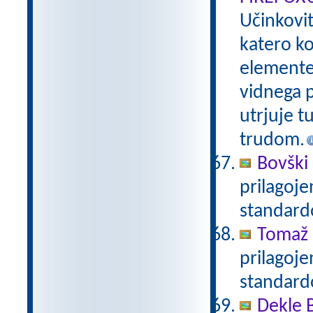
Učinkovi
katero ko
elemente 
vidnega p
utrjuje t
trudom.
Bovški 
prilagoj
standar
Tomaž 
prilagoj
standar
Dekle 