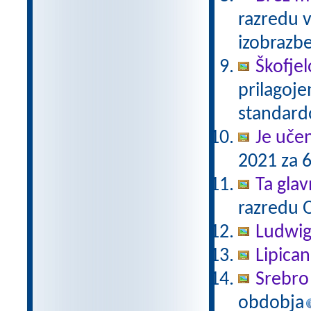
razredu 
izobrazb
Škofjel
prilagoj
standar
Je uče
2021 za 6
Ta gla
razredu 
Ludwig
Lipica
Srebro 
obdobja