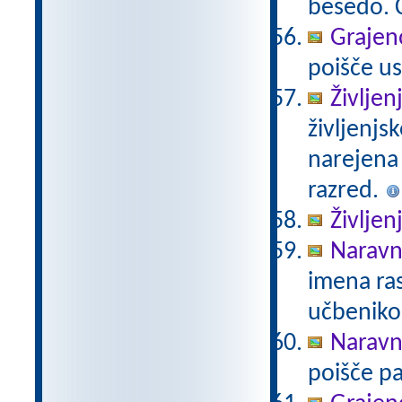
besedo. Č
Grajeno
poišče us
Življen
življenjs
narejena
razred.
Življen
Naravno
imena ras
učbeniko
Naravno
poišče pa