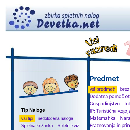
Predmet
vsi predmeti
brez
Dodatna pomoč ot
Gospodinjstvo
In
Tip Naloge
IP: Turistična vzgoj
vsi tipi
nedoločena naloga
Matematika
Nara
Spletna križanka
Spletni kviz
Praznovanja in prir