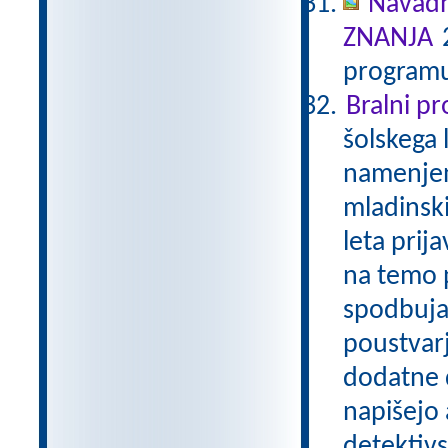
Navadn
ZNANJA
2
programu
Bralni p
šolskega 
namenjen
mladinski
leta prij
na temo p
spodbuja
poustvarj
dodatne d
napišejo 
detektivs