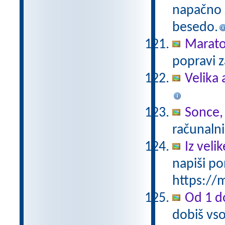
napačno z
besedo.
Marat
popravi z
Velika 
Sonce,
računalni
Iz vel
napiši po
https://m
Od 1 do
dobiš vso