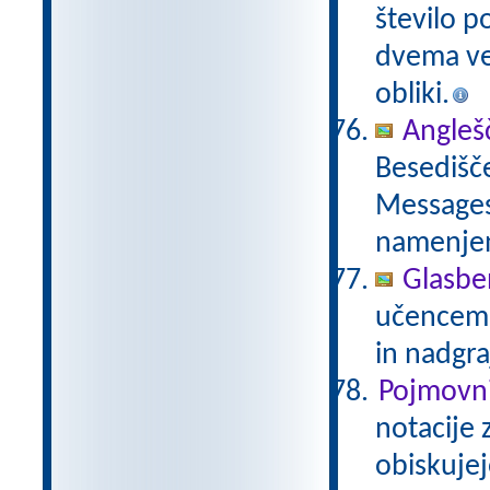
število p
dvema več
obliki.
Anglešč
Besedišče
Messages,
namenje
Glasbe
učencem g
in nadgra
Pojmovni
notacije 
obiskujej