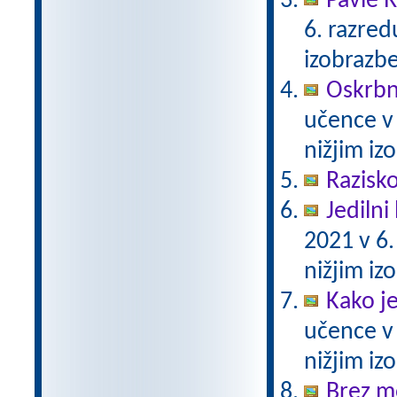
Pavle 
6. razre
izobrazb
Oskrbni
učence v
nižjim i
Razisko
Jedilni 
2021 v 6
nižjim i
Kako j
učence v
nižjim i
Brez m