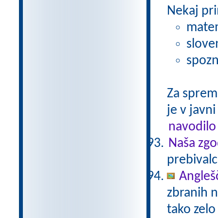
Nekaj pri
matem
slove
spozn
Za sprem
je v javni
navodilo
Naša zgo
prebivalc
Anglešč
zbranih n
tako zelo