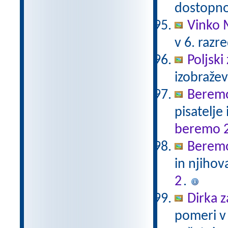
dostopno
Vinko 
v 6. razr
Poljski
izobraže
Beremo
pisatelje
beremo 
Beremo
in njihov
2
.
Dirka z
pomeri v 