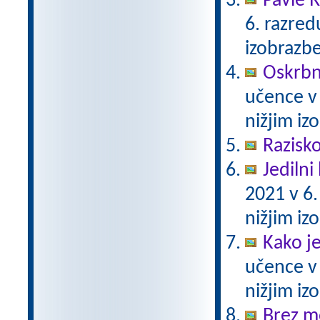
Pavle 
6. razre
izobrazb
Oskrbni
učence v
nižjim i
Razisko
Jedilni 
2021 v 6
nižjim i
Kako j
učence v
nižjim i
Brez m