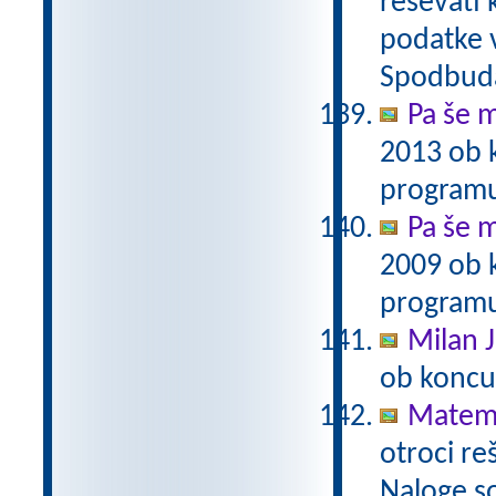
reševati 
podatke v
Spodbuda
Pa še m
2013 ob 
programu
Pa še m
2009 ob 
programu
Milan J
ob koncu
Matema
otroci re
Naloge s