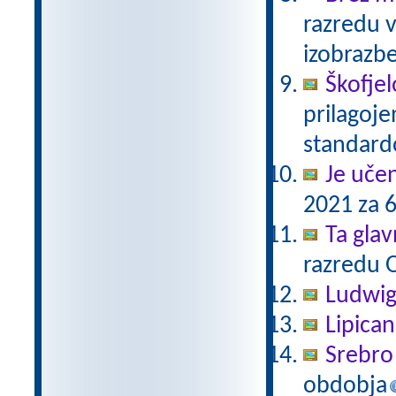
razredu 
izobrazb
Škofjel
prilagoj
standar
Je uče
2021 za 6
Ta gla
razredu 
Ludwig
Lipica
Srebro 
obdobja