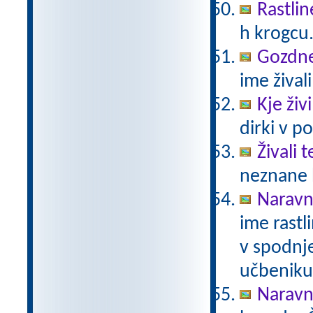
Rastlin
h krogcu
Gozdne 
ime živali
Kje živ
dirki v po
Živali 
neznane b
Naravno
ime rastli
v spodnje
učbeniku 
Naravno