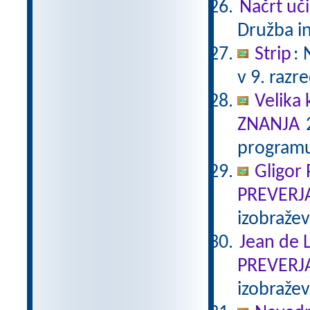
Načrt uči
Družba in
Strip
:
v 9. razr
Velika 
ZNANJA
2
programu
Gligor
PREVERJ
izobraže
Jean de L
PREVERJ
izobraže