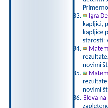
Primerno 
Igra De
kapljici,
kapljice
starosti:
Matema
rezultate
novimi št
Matema
rezultate
novimi št
Slova na 
zapletene