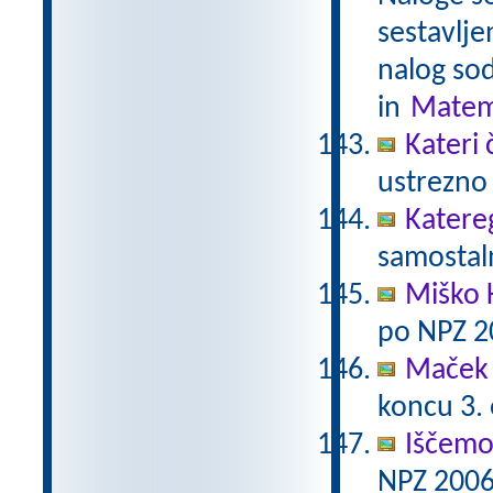
sestavlje
nalog sod
in
Matem
Kateri 
ustrezno 
Katere
samostaln
Miško 
po NPZ 2
Maček 
koncu 3.
Iščemo
NPZ 2006