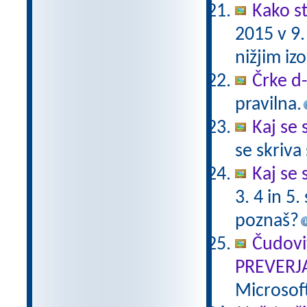
Kako st
2015 v 9
nižjim i
Črke d-t
pravilna.
Kaj se 
se skriv
Kaj se 
3. 4 in 5
poznaš?
Čudovi
PREVERJ
Microsof