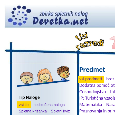
Predmet
vsi predmeti
brez
Dodatna pomoč ot
Gospodinjstvo
In
Tip Naloge
IP: Turistična vzgoj
vsi tipi
nedoločena naloga
Matematika
Nara
Spletna križanka
Spletni kviz
Praznovanja in prir