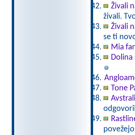
Živali 
živali. T
Živali 
se ti nov
Mia fam
Dolina 
Angloam
Tone Pa
Avstral
odgovori
Rastlin
povežejo 