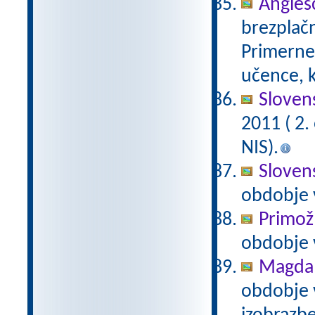
Anglešč
brezplačn
Primerne 
učence, k
Slovens
2011 ( 2
NIS).
Slovens
obdobje 
Primož
obdobje 
Magda 
obdobje 