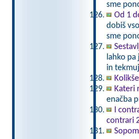
sme pono
Od 1 do
dobiš vso
sme pono
Sestavl
lahko pa 
in tekmuj
Kolikš
Kateri
enačba pr
I contr
contrari 
Sopomen