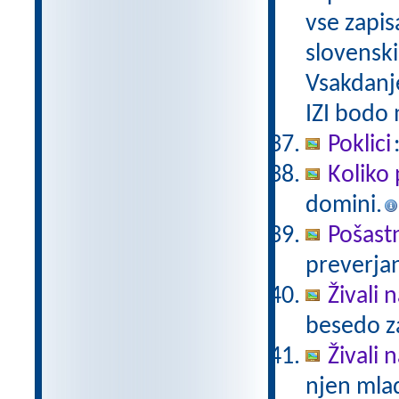
vse zapis
slovenski
Vsakdanj
IZI bodo
Poklici
Koliko 
domini.
Pošast
preverjan
Živali 
besedo za
Živali n
njen mlad