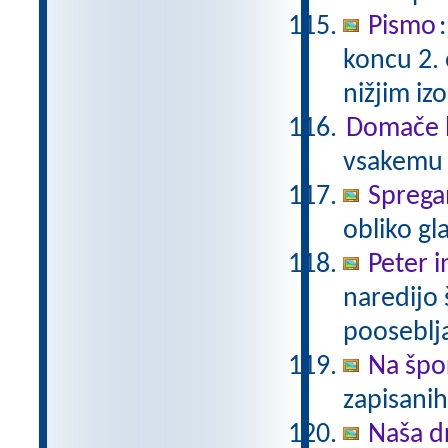
Pismo
koncu 2.
nižjim i
Domače b
vsakemu p
Sprega
obliko gl
Peter i
naredijo 
pooseblj
Na špo
zapisani
Naša d