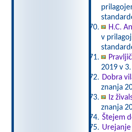
prilagoj
standar
H.C. A
v prilag
standar
Pravlji
2019 v 3.
Dobra vil
znanja 20
Iz živa
znanja 20
Štejem 
Urejanje 