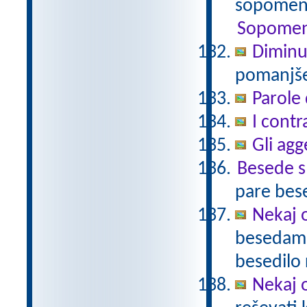
sopomenk
Sopomen
Diminu
pomanjšev
Parole 
I contr
Gli agg
Besede 
pare bes
Nekaj o
besedami 
besedilo 
Nekaj o