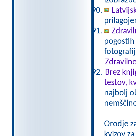
izobrazb
Latvijs
prilagoj
Zdravil
pogostih 
fotografi
Zdravilne
Brez knji
testov, k
najbolj o
nemščino,
Orodje z
kvizov z