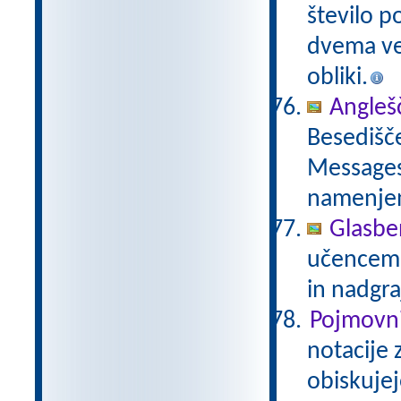
število p
dvema več
obliki.
Anglešč
Besedišče
Messages,
namenje
Glasbe
učencem g
in nadgra
Pojmovni
notacije 
obiskujej