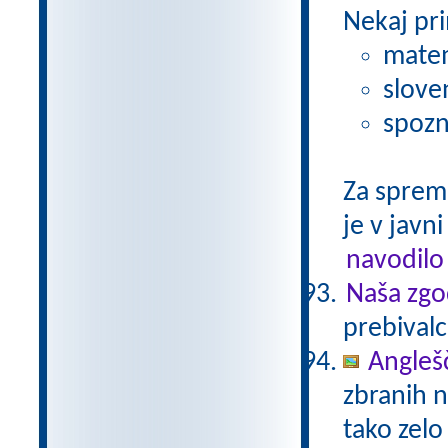
Nekaj pri
matem
slove
spozn
Za sprem
je v javni
navodilo
Naša zgo
prebivalc
Anglešč
zbranih n
tako zelo