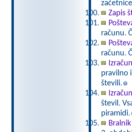
začetnice
Zapis š
Poštev
računu. Če
Poštev
računu. Če
Izračun
pravilno 
števili.
Izračun
števil. V
piramidi.
Bralnik