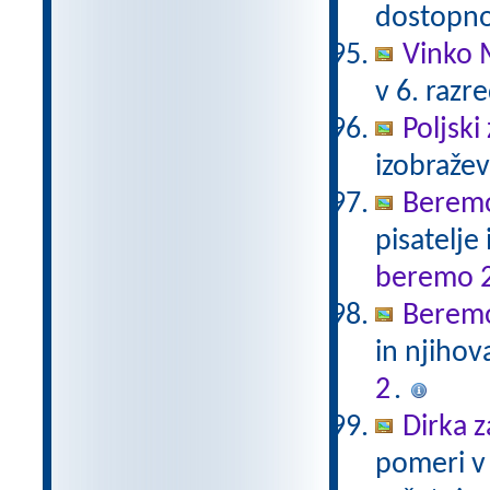
dostopno
Vinko 
v 6. razr
Poljski
izobraže
Beremo
pisatelje
beremo 
Beremo
in njihov
2
.
Dirka z
pomeri v 