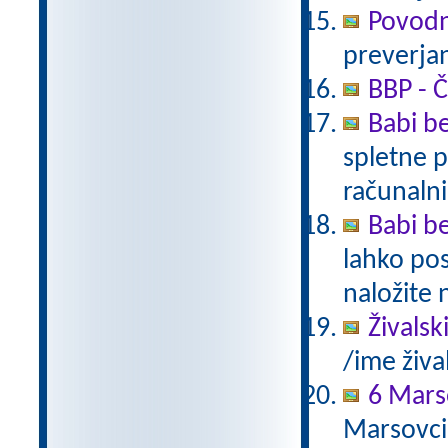
Povodn
preverjan
BBP - Č
Babi be
spletne p
računalni
Babi be
lahko pos
naložite 
Živalsk
/ime živa
6 Mars
Marsovci