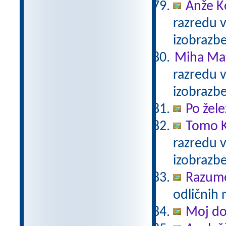
Anže K
razredu 
izobrazb
Miha Mat
razredu 
izobrazb
Po žele
Tomo K
razredu 
izobrazb
Razum
odličnih 
Moj d