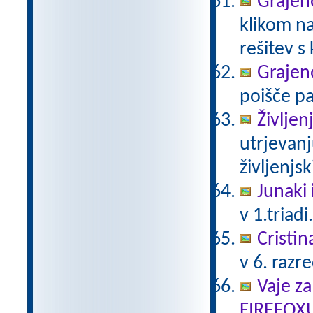
Grajeno
klikom na
rešitev s
Grajeno
poišče pa
Življen
utrjevanj
življenjs
Junaki 
v 1.triadi
Cristin
v 6. razr
Vaje za
FIREFOX