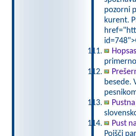
pozorni p
kurent. P
href="ht
id=748">
Hopsas
primerno
Prešer
besede. 
pesniko
Pustna
slovensk
Pust n
Poišči pa