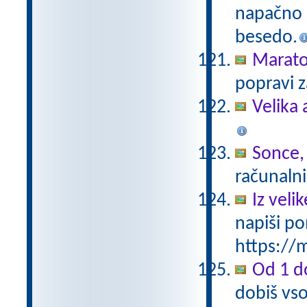
napačno z
besedo.
Marat
popravi z
Velika 
Sonce,
računalni
Iz vel
napiši po
https://m
Od 1 do
dobiš vso