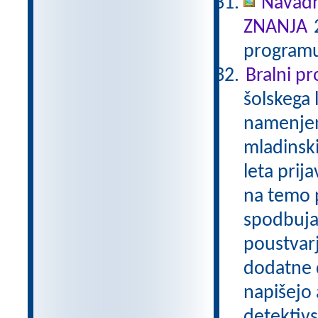
Navadn
ZNANJA
2
programu
Bralni p
šolskega 
namenjen
mladinski
leta prij
na temo p
spodbuja
poustvarj
dodatne d
napišejo 
detektivs