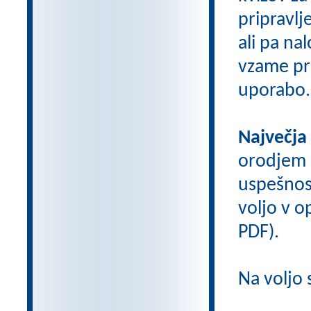
pripravlj
ali pa na
vzame pri
uporabo.
Največja
orodjem
uspešnos
voljo v op
PDF).
Na voljo