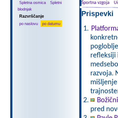
Spletna osmica
Spletni
Športna vzgoja
Uč
blodnjak
Prispevki 
Razvrščanje
po naslovu
po datumu
Platfor
konkretne
pogloblje
refleksij
medseboj
razvoja. 
mišljenje
trajnoste
Božični
pred nov