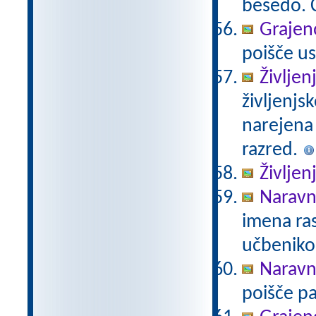
besedo. Č
Grajeno
poišče us
Življen
življenjs
narejena
razred.
Življen
Naravno
imena ras
učbeniko
Naravno
poišče pa