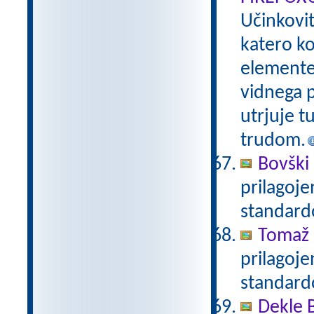
Učinkovi
katero ko
elemente 
vidnega p
utrjuje t
trudom.
Bovški 
prilagoj
standar
Tomaž 
prilagoj
standar
Dekle 