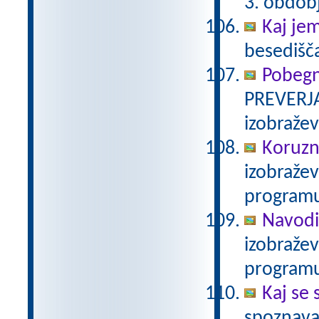
3. obdob
Kaj je
besedišč
Pobegn
PREVERJA
izobraže
Koruzn
izobraže
programu
Navodi
izobraže
programu
Kaj se 
spoznava