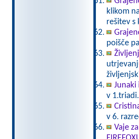
Grajeno
klikom na
rešitev s
Grajeno
poišče pa
Življen
utrjevanj
življenjs
Junaki 
v 1.triadi
Cristin
v 6. razr
Vaje za
FIREFOX