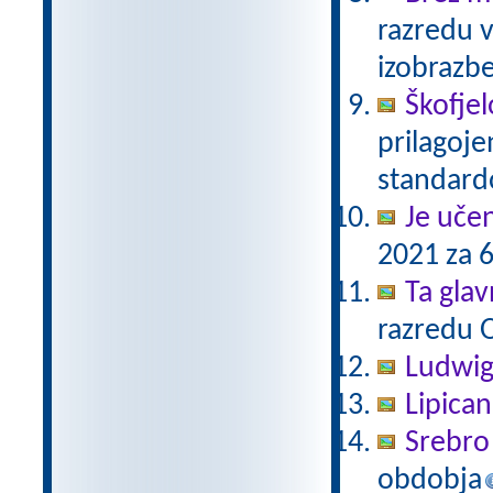
razredu 
izobrazb
Škofjel
prilagoj
standar
Je uče
2021 za 6
Ta gla
razredu 
Ludwig
Lipica
Srebro 
obdobja