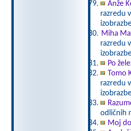
Anže K
razredu 
izobrazb
Miha Mat
razredu 
izobrazb
Po žele
Tomo K
razredu 
izobrazb
Razum
odličnih 
Moj d