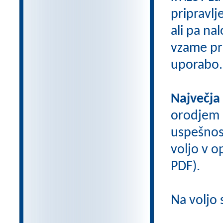
pripravlj
ali pa na
vzame pri
uporabo.
Največja
orodjem
uspešnos
voljo v op
PDF).
Na voljo