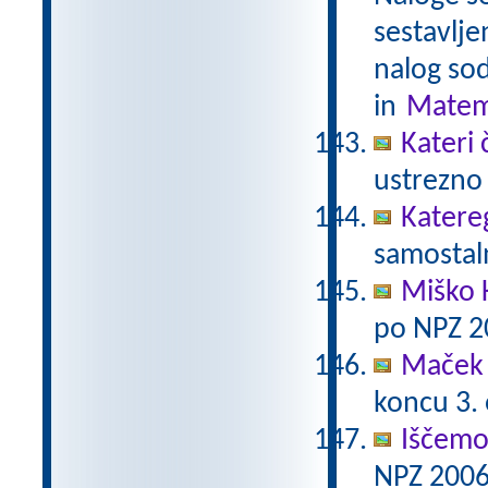
sestavlje
nalog sod
in
Matem
Kateri 
ustrezno 
Katere
samostaln
Miško 
po NPZ 2
Maček 
koncu 3.
Iščemo
NPZ 2006