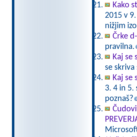
Kako st
2015 v 9
nižjim i
Črke d-t
pravilna.
Kaj se 
se skriv
Kaj se 
3. 4 in 5
poznaš?
Čudovi
PREVERJ
Microsof