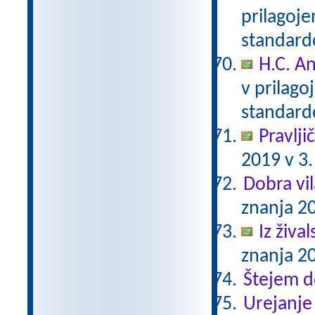
prilagoj
standar
H.C. A
v prilag
standar
Pravlji
2019 v 3.
Dobra vil
znanja 20
Iz živa
znanja 20
Štejem 
Urejanje 