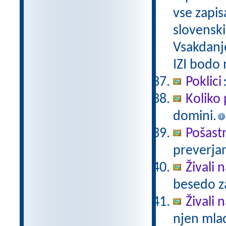
vse zapis
slovenski
Vsakdanj
IZI bodo
Poklici
Koliko 
domini.
Pošast
preverjan
Živali 
besedo za
Živali n
njen mlad