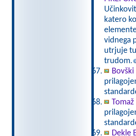
Učinkovi
katero ko
elemente 
vidnega p
utrjuje t
trudom.
Bovški 
prilagoj
standar
Tomaž 
prilagoj
standar
Dekle 