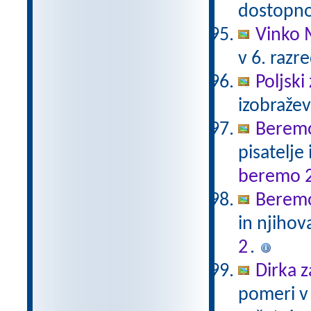
dostopno
Vinko 
v 6. razr
Poljski
izobraže
Beremo
pisatelje
beremo 
Beremo
in njihov
2
.
Dirka z
pomeri v 