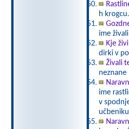
Rastlin
h krogcu
Gozdne 
ime živali
Kje živ
dirki v po
Živali 
neznane b
Naravno
ime rastli
v spodnje
učbeniku 
Naravno