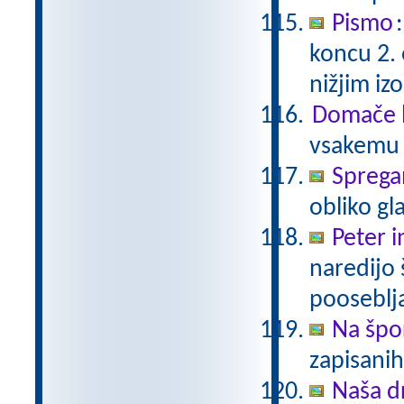
Pismo
koncu 2.
nižjim i
Domače b
vsakemu p
Sprega
obliko gl
Peter i
naredijo 
pooseblj
Na špo
zapisani
Naša d