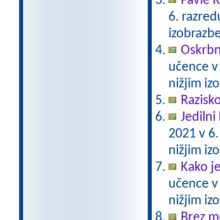
Pavle 
6. razre
izobrazb
Oskrbni
učence v
nižjim i
Razisko
Jedilni 
2021 v 6
nižjim i
Kako j
učence v
nižjim i
Brez m