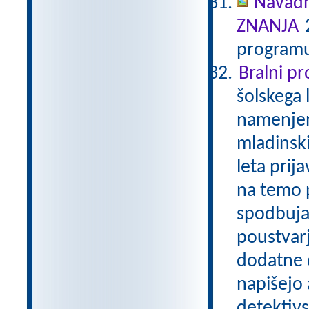
Navadn
ZNANJA
2
programu
Bralni p
šolskega 
namenjen
mladinski
leta prij
na temo p
spodbuja
poustvarj
dodatne d
napišejo 
detektivs