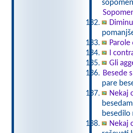
sopomenk
Sopomen
Diminu
pomanjšev
Parole 
I contr
Gli agg
Besede 
pare bes
Nekaj o
besedami 
besedilo 
Nekaj o