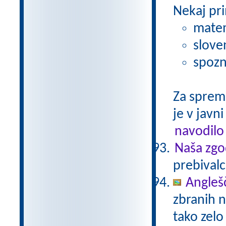
Nekaj pri
matem
slove
spozn
Za sprem
je v javni
navodilo
Naša zgo
prebivalc
Anglešč
zbranih n
tako zelo