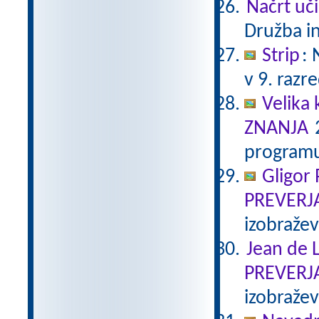
Načrt uči
Družba in
Strip
:
v 9. razr
Velika 
ZNANJA
2
programu
Gligor
PREVERJ
izobraže
Jean de L
PREVERJ
izobraže