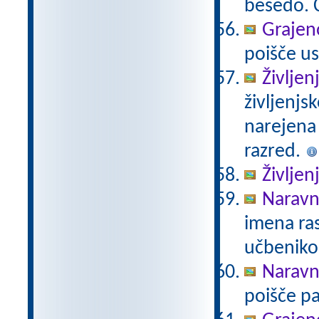
besedo. Č
Grajeno
poišče us
Življen
življenjs
narejena
razred.
Življen
Naravno
imena ras
učbeniko
Naravno
poišče pa