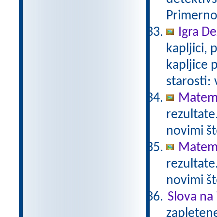
Primerno 
Igra De
kapljici,
kapljice
starosti:
Matema
rezultate
novimi št
Matema
rezultate
novimi št
Slova na 
zapletene