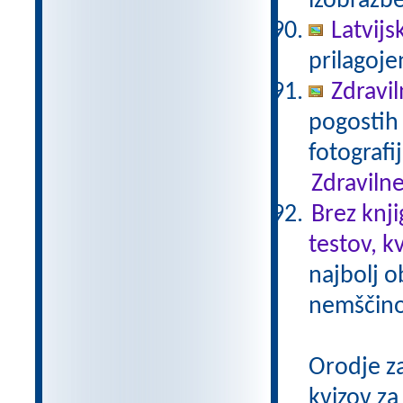
izobrazb
Latvijs
prilagoj
Zdravil
pogostih 
fotografi
Zdravilne
Brez knji
testov, k
najbolj o
nemščino,
Orodje z
kvizov z