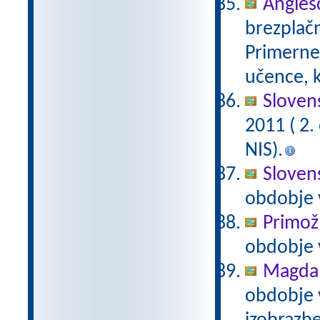
Anglešč
brezplačn
Primerne 
učence, k
Slovens
2011 ( 2
NIS).
Slovens
obdobje 
Primož
obdobje 
Magda 
obdobje 