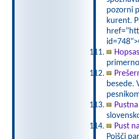
pozorni p
kurent. P
href="ht
id=748">
Hopsas
primerno
Prešer
besede. 
pesniko
Pustna
slovensk
Pust n
Poišči pa