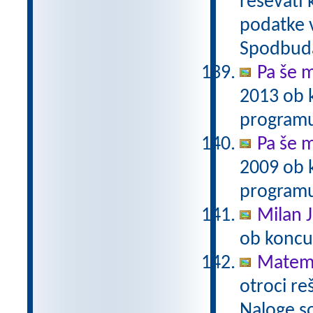
reševati 
podatke v
Spodbuda
Pa še m
2013 ob 
programu
Pa še m
2009 ob 
programu
Milan J
ob koncu
Matema
otroci re
Naloge s