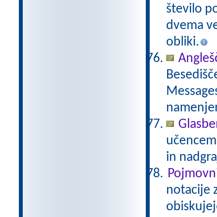
število p
dvema več
obliki.
Anglešč
Besedišče
Messages,
namenje
Glasbe
učencem g
in nadgra
Pojmovni
notacije 
obiskujej