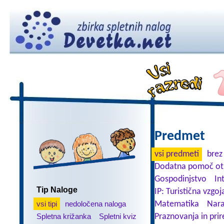
Predmet
vsi predmeti
brez
Dodatna pomoč ot
Gospodinjstvo
In
Tip Naloge
IP: Turistična vzgoj
vsi tipi
nedoločena naloga
Matematika
Nara
Spletna križanka
Spletni kviz
Praznovanja in prir