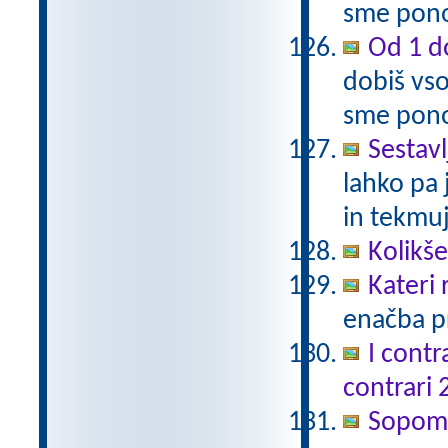
sme pono
Od 1 do
dobiš vso
sme pono
Sestavl
lahko pa 
in tekmuj
Kolikš
Kateri
enačba pr
I contr
contrari 
Sopomen