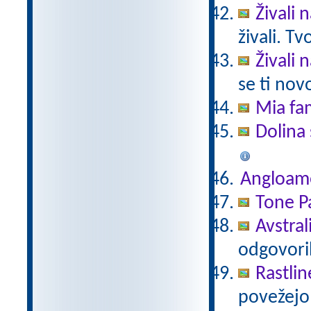
Živali 
živali. T
Živali 
se ti nov
Mia fam
Dolina 
Angloam
Tone Pa
Avstral
odgovori
Rastlin
povežejo 