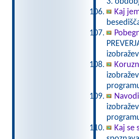
3. obdob
Kaj je
besedišč
Pobegn
PREVERJA
izobraže
Koruzn
izobraže
programu
Navodi
izobraže
programu
Kaj se 
spoznava