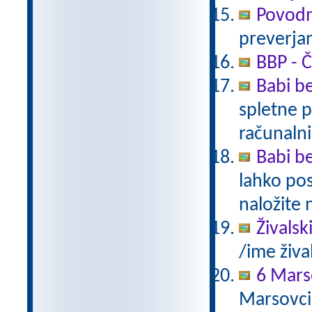
Povodn
preverjan
BBP - Č
Babi be
spletne p
računalni
Babi be
lahko pos
naložite 
Živalsk
/ime živa
6 Mars
Marsovci