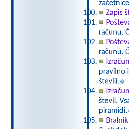
začetnice
Zapis š
Poštev
računu. Če
Poštev
računu. Če
Izračun
pravilno 
števili.
Izračun
števil. V
piramidi.
Bralnik