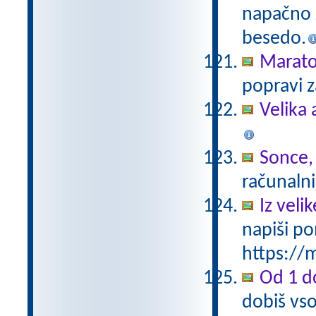
napačno z
besedo.
Marat
popravi z
Velika 
Sonce,
računalni
Iz vel
napiši po
https://m
Od 1 do
dobiš vso