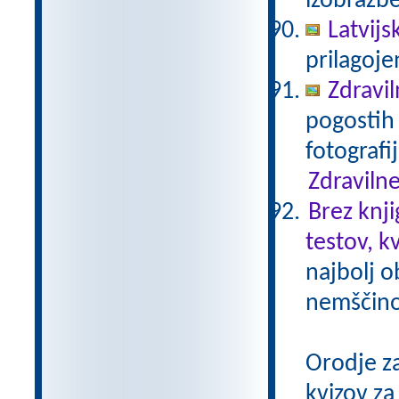
izobrazb
Latvijs
prilagoj
Zdravil
pogostih 
fotografi
Zdravilne
Brez knji
testov, k
najbolj o
nemščino,
Orodje z
kvizov z