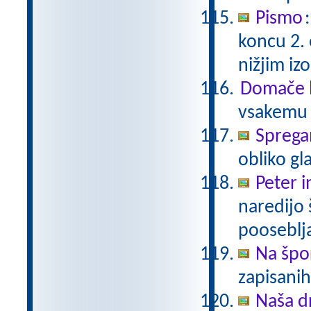
Pismo
koncu 2.
nižjim i
Domače b
vsakemu p
Sprega
obliko gl
Peter i
naredijo 
pooseblj
Na špo
zapisani
Naša d