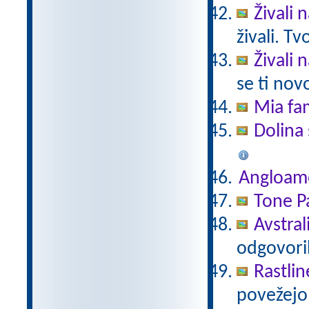
Živali 
živali. T
Živali 
se ti nov
Mia fam
Dolina 
Angloam
Tone Pa
Avstral
odgovori
Rastlin
povežejo 