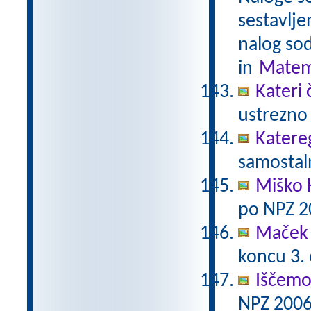
sestavlje
nalog sod
in
Matem
Kateri 
ustrezno 
Katere
samostaln
Miško 
po NPZ 2
Maček 
koncu 3.
Iščemo
NPZ 2006