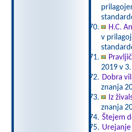
prilagoj
standar
H.C. A
v prilag
standar
Pravlji
2019 v 3.
Dobra vil
znanja 20
Iz živa
znanja 20
Štejem 
Urejanje 