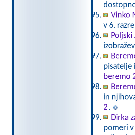
dostopno
Vinko 
v 6. razr
Poljski
izobraže
Beremo
pisatelje
beremo 
Beremo
in njihov
2
.
Dirka z
pomeri v 