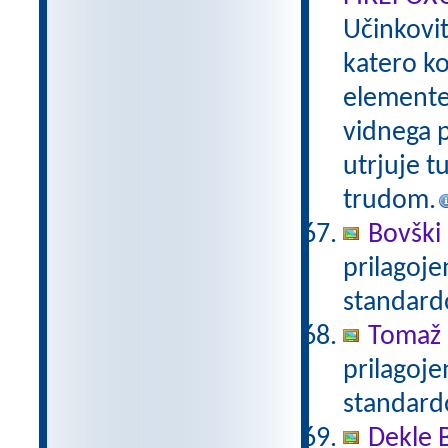
Učinkovi
katero ko
elemente 
vidnega p
utrjuje t
trudom.
Bovški 
prilagoj
standar
Tomaž 
prilagoj
standar
Dekle 