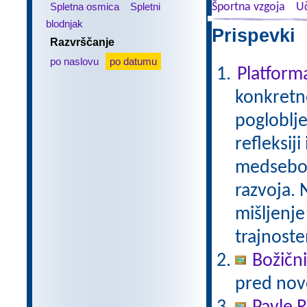
Spletna osmica
Spletni
Športna vzgoja
Uč
blodnjak
Prispevki 
Razvrščanje
po naslovu
po datumu
Platfor
konkretne
pogloblje
refleksij
medseboj
razvoja. 
mišljenje
trajnoste
Božični
pred nov