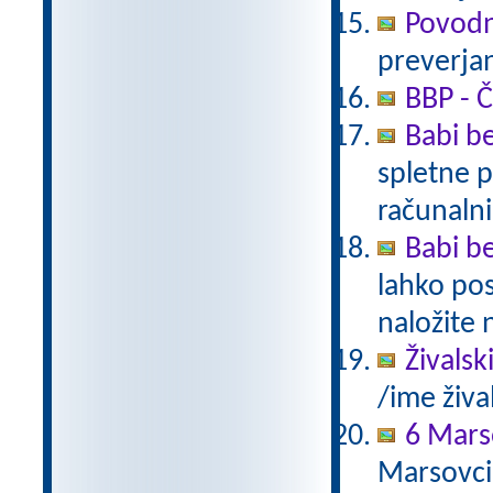
Povodn
preverjan
BBP - Č
Babi be
spletne p
računalni
Babi be
lahko pos
naložite 
Živalsk
/ime živa
6 Mars
Marsovci