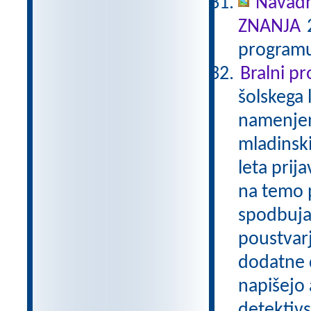
Navadn
ZNANJA
2
programu
Bralni p
šolskega 
namenjen
mladinski
leta prij
na temo p
spodbuja
poustvarj
dodatne d
napišejo 
detektivs