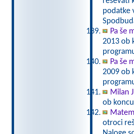
reševati 
podatke v
Spodbuda
Pa še m
2013 ob 
programu
Pa še m
2009 ob 
programu
Milan J
ob koncu
Matema
otroci re
Naloge s