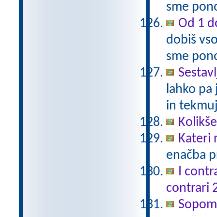
sme pono
Od 1 do
dobiš vso
sme pono
Sestavl
lahko pa 
in tekmuj
Kolikš
Kateri
enačba pr
I contr
contrari 
Sopomen