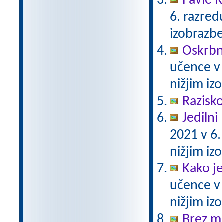
Pavle 
6. razre
izobrazb
Oskrbni
učence v
nižjim i
Razisko
Jedilni 
2021 v 6
nižjim i
Kako j
učence v
nižjim i
Brez m