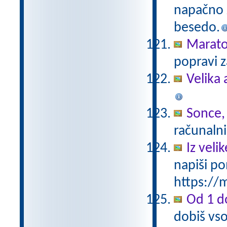
napačno z
besedo.
Marat
popravi z
Velika 
Sonce,
računalni
Iz vel
napiši po
https://m
Od 1 do
dobiš vso