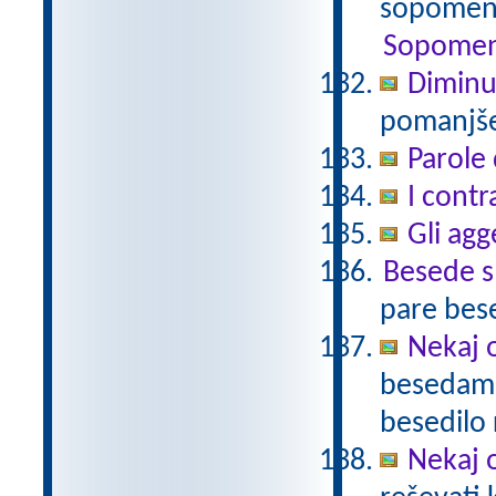
sopomenk
Sopomen
Diminu
pomanjšev
Parole 
I contr
Gli agg
Besede 
pare bes
Nekaj o
besedami 
besedilo 
Nekaj o