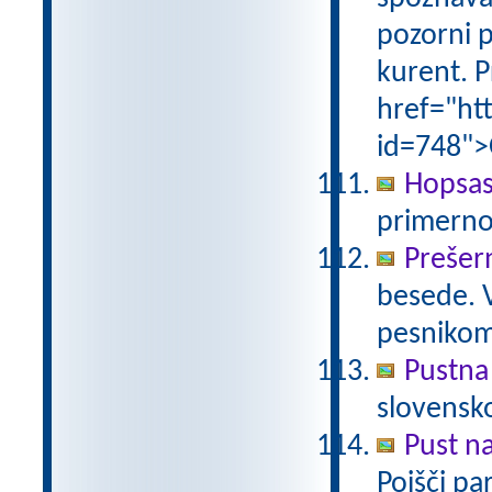
pozorni p
kurent. P
href="ht
id=748">
Hopsas
primerno
Prešer
besede. 
pesniko
Pustna
slovensk
Pust n
Poišči pa