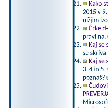
Kako st
2015 v 9
nižjim i
Črke d-t
pravilna.
Kaj se 
se skriv
Kaj se 
3. 4 in 5
poznaš?
Čudovi
PREVERJ
Microsof