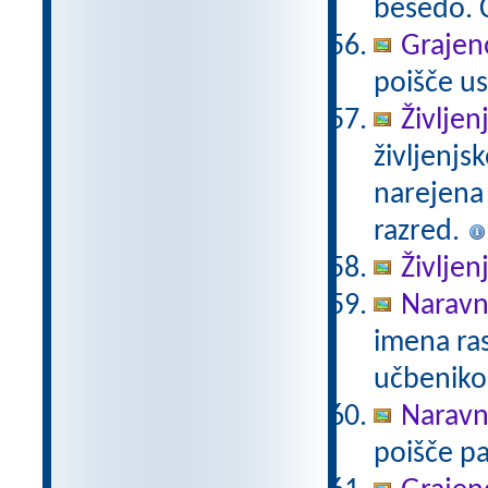
besedo. Č
Grajeno
poišče us
Življen
življenjs
narejena
razred.
Življen
Naravno
imena ras
učbeniko
Naravno
poišče pa