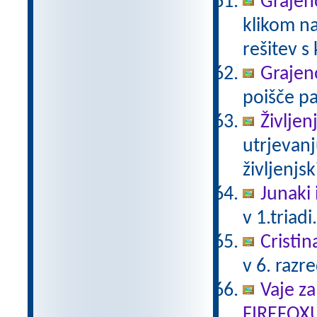
Grajeno
klikom na
rešitev s
Grajeno
poišče pa
Življen
utrjevanj
življenjs
Junaki 
v 1.triadi
Cristin
v 6. razr
Vaje za
FIREFOX