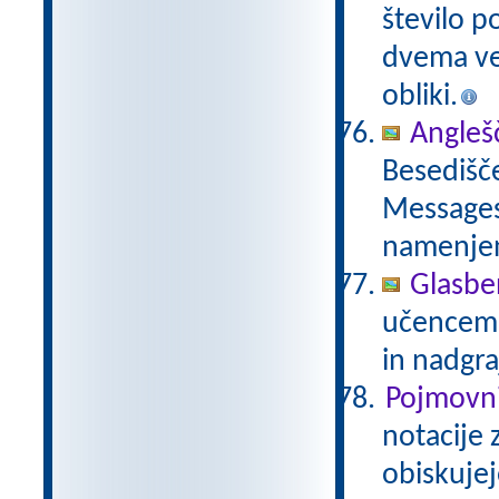
število p
dvema več
obliki.
Anglešč
Besedišče
Messages,
namenje
Glasbe
učencem g
in nadgra
Pojmovni
notacije 
obiskujej