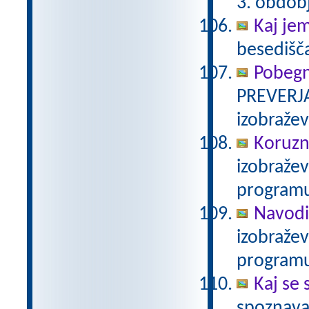
3. obdob
Kaj je
besedišč
Pobegn
PREVERJA
izobraže
Koruzn
izobraže
programu
Navodi
izobraže
programu
Kaj se 
spoznava