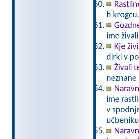
Rastlin
h krogcu
Gozdne 
ime živali
Kje živ
dirki v po
Živali 
neznane b
Naravno
ime rastli
v spodnje
učbeniku 
Naravno