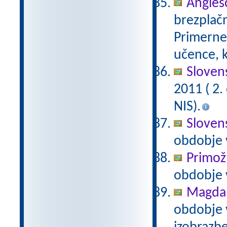
Anglešč
brezplačn
Primerne 
učence, k
Slovens
2011 ( 2
NIS).
Slovens
obdobje 
Primož
obdobje 
Magda 
obdobje 