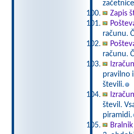
začetnice
Zapis š
Poštev
računu. Če
Poštev
računu. Če
Izračun
pravilno 
števili.
Izračun
števil. V
piramidi.
Bralnik