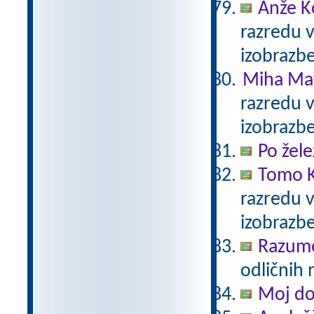
Anže K
razredu 
izobrazb
Miha Mat
razredu 
izobrazb
Po žele
Tomo K
razredu 
izobrazb
Razum
odličnih 
Moj d