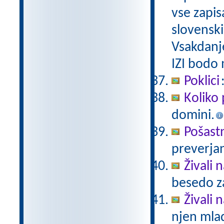
vse zapis
slovenski
Vsakdanj
IZI bodo
Poklici
Koliko 
domini.
Pošast
preverjan
Živali 
besedo za
Živali n
njen mlad