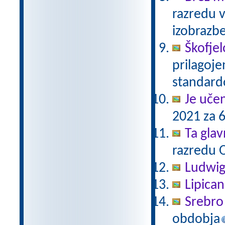
razredu 
izobrazb
Škofjel
prilagoj
standar
Je uče
2021 za 6
Ta gla
razredu 
Ludwig
Lipica
Srebro 
obdobja