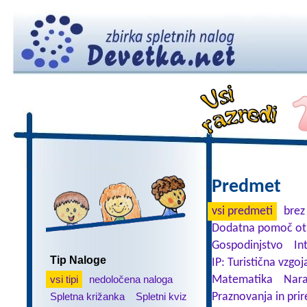
Predmet
vsi predmeti
brez
Dodatna pomoč ot
Gospodinjstvo
In
Tip Naloge
IP: Turistična vzgoj
vsi tipi
nedoločena naloga
Matematika
Nara
Spletna križanka
Spletni kviz
Praznovanja in prir