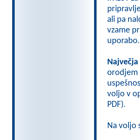
pripravlj
ali pa na
vzame pri
uporabo.
Največja
orodjem
uspešnos
voljo v op
PDF).
Na voljo