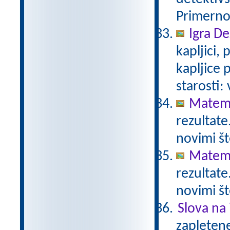
Primerno 
Igra De
kapljici,
kapljice
starosti:
Matema
rezultate
novimi št
Matema
rezultate
novimi št
Slova na 
zapletene