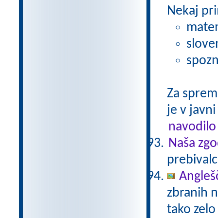
Nekaj pri
matem
slove
spozn
Za sprem
je v javni
navodilo
Naša zgo
prebivalc
Anglešč
zbranih n
tako zelo