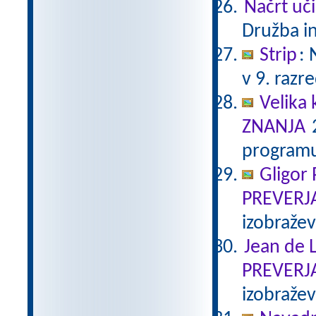
Načrt uči
Družba in
Strip
:
v 9. razr
Velika 
ZNANJA
2
programu
Gligor
PREVERJ
izobraže
Jean de L
PREVERJ
izobraže