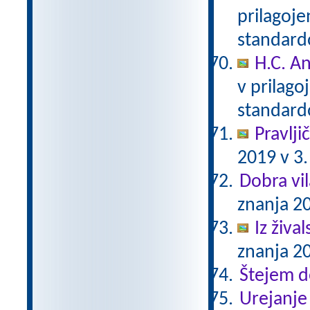
prilagoj
standar
H.C. A
v prilag
standar
Pravlji
2019 v 3.
Dobra vil
znanja 20
Iz živa
znanja 20
Štejem 
Urejanje 