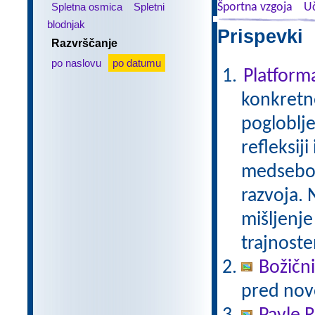
Spletna osmica
Spletni
Športna vzgoja
Uč
blodnjak
Prispevki 
Razvrščanje
po naslovu
po datumu
Platfor
konkretne
pogloblje
refleksij
medseboj
razvoja. 
mišljenje
trajnoste
Božični
pred nov