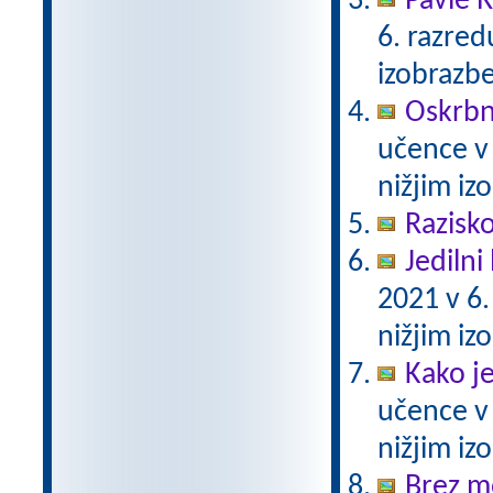
Pavle 
6. razre
izobrazb
Oskrbni
učence v
nižjim i
Razisko
Jedilni 
2021 v 6
nižjim i
Kako j
učence v
nižjim i
Brez m