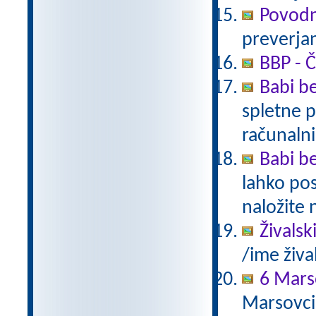
Povodn
preverjan
BBP - Č
Babi be
spletne p
računalni
Babi be
lahko pos
naložite 
Živalsk
/ime živa
6 Mars
Marsovci