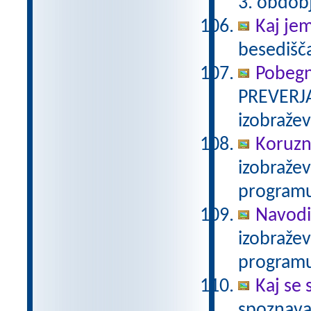
3. obdob
Kaj je
besedišč
Pobegn
PREVERJA
izobraže
Koruzn
izobraže
programu
Navodi
izobraže
programu
Kaj se 
spoznava