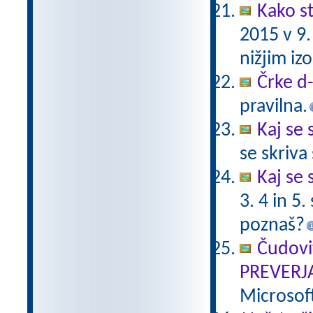
Kako st
2015 v 9
nižjim i
Črke d-t
pravilna.
Kaj se 
se skriv
Kaj se 
3. 4 in 5
poznaš?
Čudovi
PREVERJ
Microsof