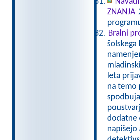
Navadn
ZNANJA
2
programu
Bralni p
šolskega 
namenjen
mladinski
leta prij
na temo p
spodbuja
poustvarj
dodatne d
napišejo 
detektivs