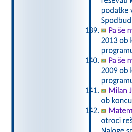
reševati 
podatke v
Spodbuda
Pa še m
2013 ob 
programu
Pa še m
2009 ob 
programu
Milan J
ob koncu
Matema
otroci re
Naloge s