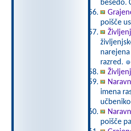
besedo. Č
Grajeno
poišče us
Življen
življenjs
narejena
razred.
Življen
Naravno
imena ras
učbeniko
Naravno
poišče pa