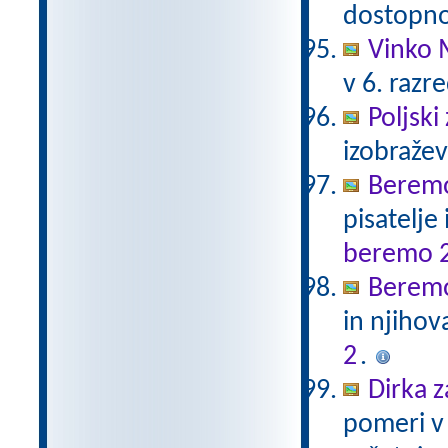
dostopno
Vinko 
v 6. razr
Poljski
izobraže
Beremo
pisatelje
beremo 
Beremo
in njihov
2
.
Dirka z
pomeri v 