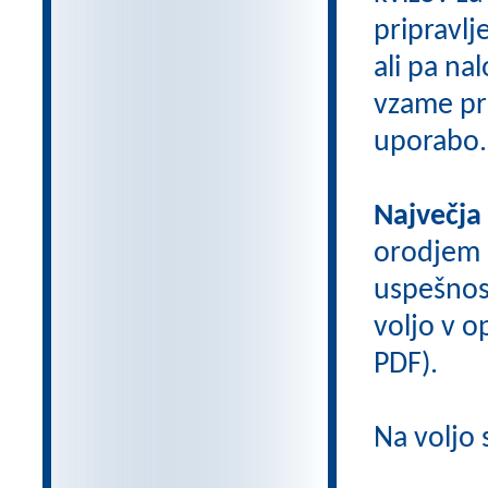
pripravlj
ali pa na
vzame pri
uporabo.
Največja
orodjem
uspešnos
voljo v op
PDF).
Na voljo