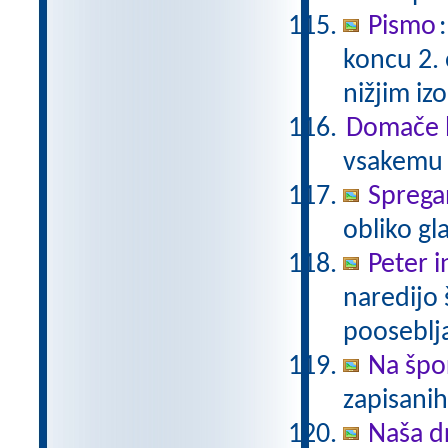
Pismo
koncu 2.
nižjim i
Domače b
vsakemu p
Sprega
obliko gl
Peter i
naredijo 
pooseblj
Na špo
zapisani
Naša d