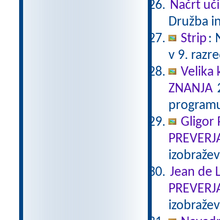
Načrt uči
Družba in
Strip
:
v 9. razr
Velika 
ZNANJA
2
programu
Gligor
PREVERJ
izobraže
Jean de L
PREVERJ
izobraže