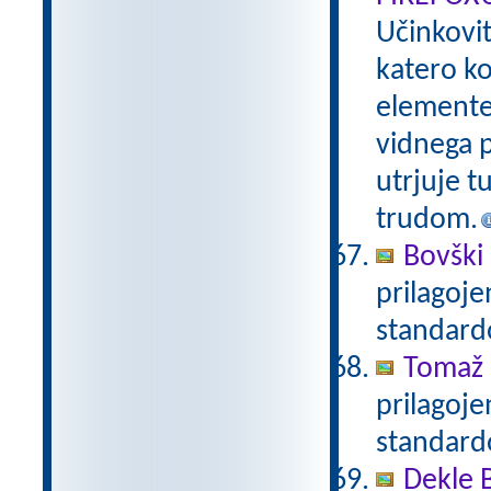
Učinkovi
katero ko
elemente 
vidnega p
utrjuje t
trudom.
Bovški 
prilagoj
standar
Tomaž 
prilagoj
standar
Dekle 