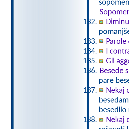
sopomenk
Sopomen
Diminu
pomanjšev
Parole 
I contr
Gli agg
Besede 
pare bes
Nekaj o
besedami 
besedilo 
Nekaj o