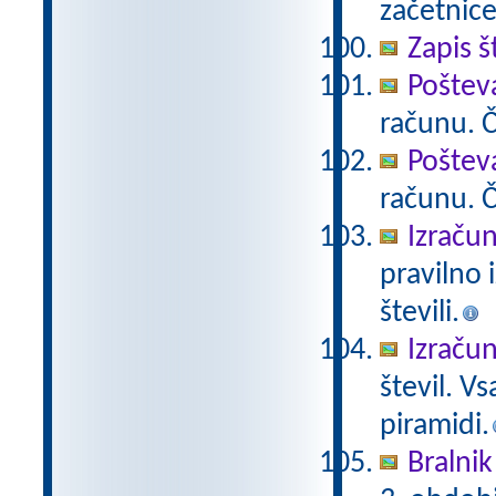
začetnice
Zapis š
Poštev
računu. Če
Poštev
računu. Če
Izračun
pravilno 
števili.
Izračun
števil. V
piramidi.
Bralnik