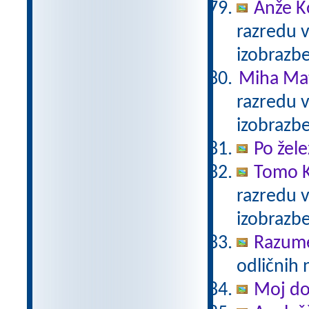
Anže K
razredu 
izobrazb
Miha Mat
razredu 
izobrazb
Po žele
Tomo K
razredu 
izobrazb
Razum
odličnih 
Moj d