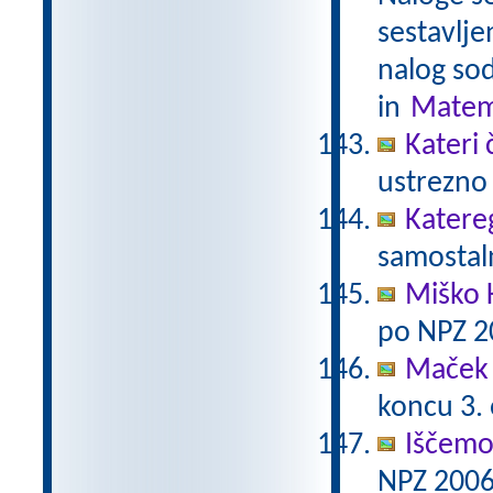
sestavlje
nalog sod
in
Matem
Kateri 
ustrezno 
Katere
samostaln
Miško 
po NPZ 2
Maček 
koncu 3.
Iščemo
NPZ 2006