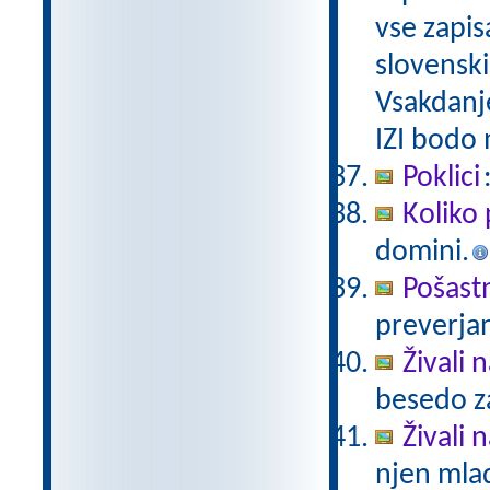
vse zapis
slovenski
Vsakdanj
IZI bodo
Poklici
Koliko 
domini.
Pošast
preverjan
Živali 
besedo za
Živali n
njen mlad