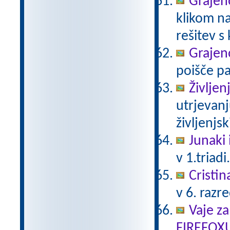
Grajeno
klikom na
rešitev s
Grajeno
poišče pa
Življen
utrjevanj
življenjs
Junaki 
v 1.triadi
Cristin
v 6. razr
Vaje za
FIREFOX