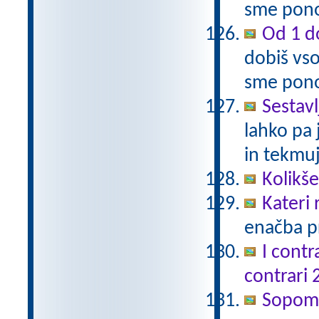
sme pono
Od 1 do
dobiš vso
sme pono
Sestavl
lahko pa 
in tekmuj
Kolikš
Kateri
enačba pr
I contr
contrari 
Sopomen