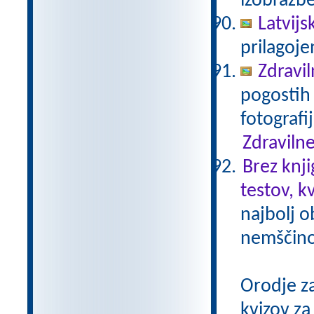
izobrazb
Latvijs
prilagoj
Zdravil
pogostih 
fotografi
Zdravilne
Brez knji
testov, k
najbolj o
nemščino,
Orodje z
kvizov z