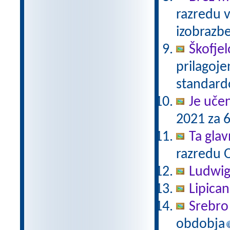
razredu 
izobrazb
Škofjel
prilagoj
standar
Je uče
2021 za 6
Ta gla
razredu 
Ludwig
Lipica
Srebro 
obdobja