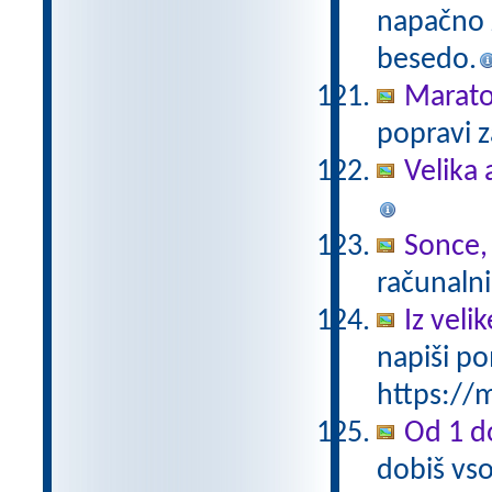
napačno z
besedo.
Marat
popravi z
Velika 
Sonce,
računalni
Iz vel
napiši po
https://m
Od 1 do
dobiš vso