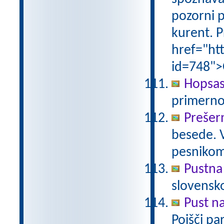
pozorni p
kurent. P
href="ht
id=748">
Hopsas
primerno
Prešer
besede. 
pesniko
Pustna
slovensk
Pust n
Poišči pa