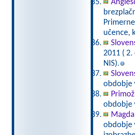
Anglešč
brezplačn
Primerne 
učence, k
Slovens
2011 ( 2
NIS).
Slovens
obdobje 
Primož
obdobje 
Magda 
obdobje 