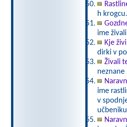
Rastlin
h krogcu
Gozdne 
ime živali
Kje živ
dirki v po
Živali 
neznane b
Naravno
ime rastli
v spodnje
učbeniku 
Naravno