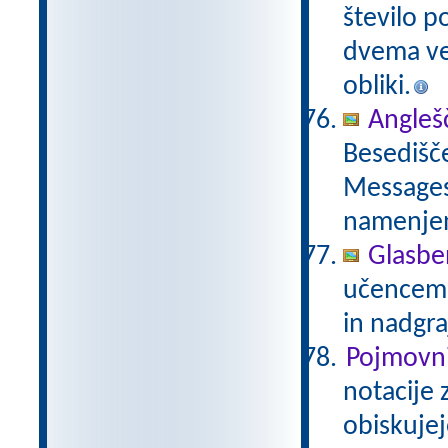
število p
dvema več
obliki.
Anglešč
Besedišče
Messages,
namenje
Glasbe
učencem g
in nadgra
Pojmovni
notacije 
obiskujej