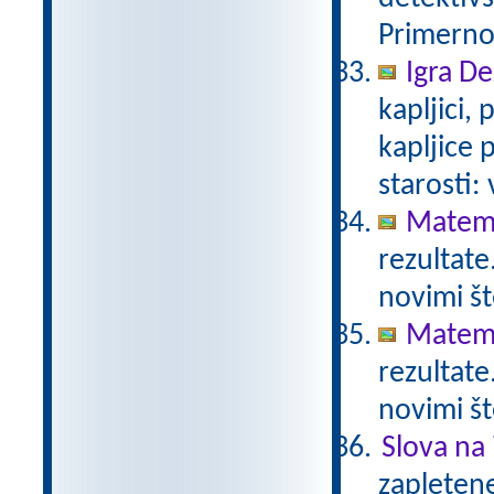
Primerno 
Igra De
kapljici,
kapljice
starosti:
Matema
rezultate
novimi št
Matema
rezultate
novimi št
Slova na 
zapletene