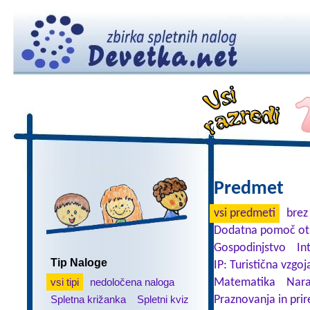
Predmet
vsi predmeti
brez
Dodatna pomoč ot
Gospodinjstvo
In
Tip Naloge
IP: Turistična vzgoj
vsi tipi
nedoločena naloga
Matematika
Nara
Spletna križanka
Spletni kviz
Praznovanja in prir