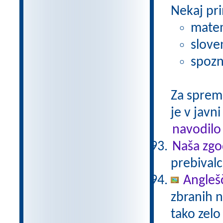
Nekaj pri
matem
slove
spozn
Za sprem
je v javni
navodilo
Naša zgo
prebivalc
Anglešč
zbranih n
tako zelo