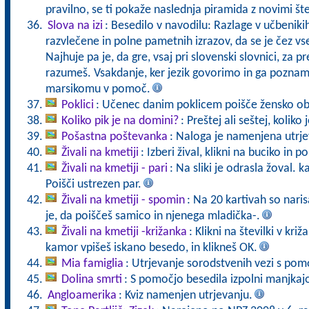
pravilno, se ti pokaže naslednja piramida z novimi št
Slova na izi
: Besedilo v navodilu: Razlage v učbeniki
razvlečene in polne pametnih izrazov, da se je čez vs
Najhuje pa je, da gre, vsaj pri slovenski slovnici, za pr
razumeš. Vsakdanje, ker jezik govorimo in ga pozna
marsikomu v pomoč.
Poklici
: Učenec danim poklicem poišče žensko ob
Koliko pik je na domini?
: Preštej ali seštej, koliko
Pošastna poštevanka
: Naloga je namenjena utrje
Živali na kmetiji
: Izberi žival, klikni na buciko in 
Živali na kmetiji - pari
: Na sliki je odrasla žoval. 
Poišči ustrezen par.
Živali na kmetiji - spomin
: Na 20 kartivah so naris
je, da poiščeš samico in njenega mladička-.
Živali na kmetiji -križanka
: Klikni na številki v kr
kamor vpišeš iskano besedo, in klikneš OK.
Mia famiglia
: Utrjevanje sorodstvenih vezi s pomo
Dolina smrti
: S pomočjo besedila izpolni manjkaj
Angloamerika
: Kviz namenjen utrjevanju.