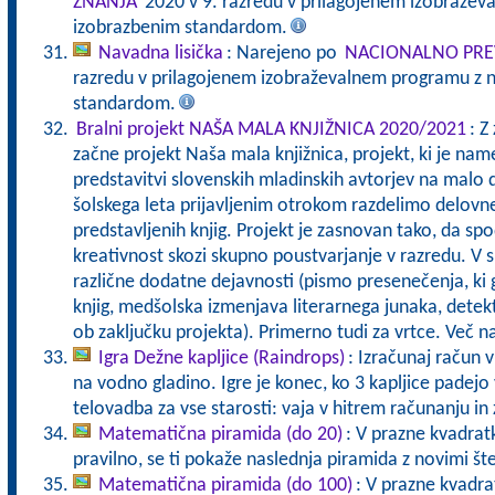
ZNANJA
2020 v 9. razredu v prilagojenem izobražev
izobrazbenim standardom.
Navadna lisička
: Narejeno po
NACIONALNO PRE
razredu v prilagojenem izobraževalnem programu z n
standardom.
Bralni projekt NAŠA MALA KNJIŽNICA 2020/2021
: Z
začne projekt Naša mala knjižnica, projekt, ki je nam
predstavitvi slovenskih mladinskih avtorjev na malo 
šolskega leta prijavljenim otrokom razdelimo delovn
predstavljenih knjig. Projekt je zasnovan tako, da sp
kreativnost skozi skupno poustvarjanje v razredu. V 
različne dodatne dejavnosti (pismo presenečenja, ki g
knjig, medšolska izmenjava literarnega junaka, detek
ob zaključku projekta). Primerno tudi za vrtce. Več 
Igra Dežne kapljice (Raindrops)
: Izračunaj račun v
na vodno gladino. Igre je konec, ko 3 kapljice pade
telovadba za vse starosti: vaja v hitrem računanju in 
Matematična piramida (do 20)
: V prazne kvadratk
pravilno, se ti pokaže naslednja piramida z novimi št
Matematična piramida (do 100)
: V prazne kvadrat