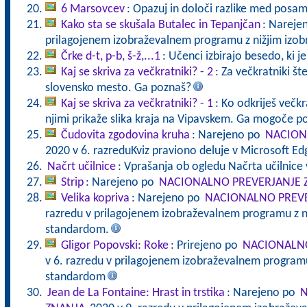
6 Marsovcev
: Opazuj in določi razlike med posa
Kako sta se skušala Butalec in Tepanjčan
: Nareje
prilagojenem izobraževalnem programu z nižjim izo
Črke d-t, p-b, š-ž,...1
: Učenci izbirajo besedo, ki j
Kaj se skriva za večkratniki? - 2
: Za večkratniki štev
slovensko mesto. Ga poznaš?
Kaj se skriva za večkratniki? - 1
: Ko odkriješ večkra
njimi prikaže slika kraja na Vipavskem. Ga mogoče p
Čudovita zgodovina kruha
: Narejeno po
NACION
2020 v 6. razreduKviz praviono deluje v Microsoft E
Načrt učilnice
: Vprašanja ob ogledu Načrta učilnice 
Strip
: Narejeno po
NACIONALNO PREVERJANJE 
Velika kopriva
: Narejeno po
NACIONALNO PREVE
razredu v prilagojenem izobraževalnem programu z n
standardom.
Gligor Popovski: Roke
: Prirejeno po
NACIONALNO
v 6. razredu v prilagojenem izobraževalnem programu
standardom
Jean de La Fontaine: Hrast in trstika
: Narejeno po
N