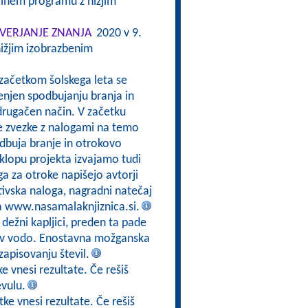
alnem programu z nižjim
VERJANJE ZNANJA
2020 v 9.
ižjim izobrazbenim
 začetkom šolskega leta se
enjen spodbujanju branja in
drugačen način. V začetku
e zvezke z nalogami na temo
odbuja branje in otrokovo
sklopu projekta izvajamo tudi
a za otroke napišejo avtorji
tivska naloga, nagradni natečaj
na www.nasamalaknjiznica.si.
 dežni kapljici, preden ta pade
jo v vodo. Enostavna možganska
zapisovanju števil.
e vnesi rezultate. Če rešiš
evulu.
ke vnesi rezultate. Če rešiš