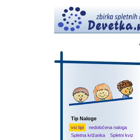
Tip Naloge
vsi tipi
nedoločena naloga
Spletna križanka
Spletni kviz