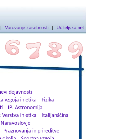
|
Varovanje zasebnosti
|
Učiteljska.net
evi dejavnosti
a vzgoja in etika
Fizika
ti
IP: Astronomija
: Verstva in etika
Italijanščina
Naravoslovje
Praznovanja in prireditve
 okolja
Športna vzgoja