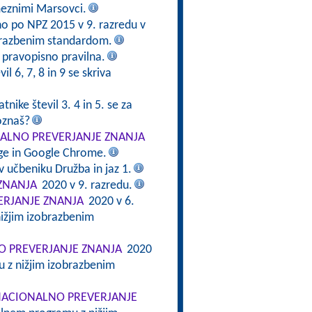
meznimi Marsovci.
no po NPZ 2015 v 9. razredu v
brazbenim standardom.
e pravopisno pravilna.
il 6, 7, 8 in 9 se skriva
tnike števil 3. 4 in 5. se za
oznaš?
ALNO PREVERJANJE ZNANJA
dge in Google Chrome.
v učbeniku Družba in jaz 1.
ZNANJA
2020 v 9. razredu.
RJANJE ZNANJA
2020 v 6.
ižjim izobrazbenim
 PREVERJANJE ZNANJA
2020
 z nižjim izobrazbenim
ACIONALNO PREVERJANJE