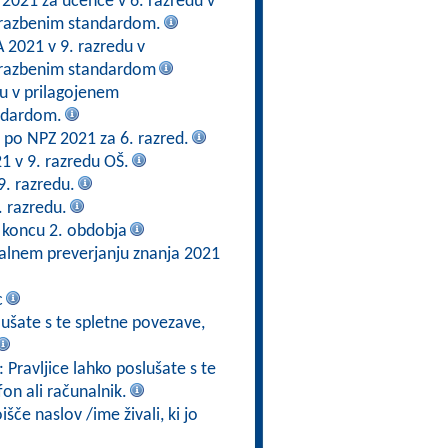
 2021 za učence v 6. razredu v
brazbenim standardom.
2021 v 9. razredu v
brazbenim standardom
du v prilagojenem
ndardom.
en po NPZ 2021 za 6. razred.
21 v 9. razredu OŠ.
9. razredu.
. razredu.
 koncu 2. obdobja
alnem preverjanju znanja 2021
c
slušate s te spletne povezave,
: Pravljice lahko poslušate s te
fon ali računalnik.
če naslov /ime živali, ki jo