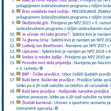
Kako je Peter Klepec moč dobil
: Prirejeno po NPZ
prilagojenem izobraževalnem programu z nižjim izo
Brez mobitela med vožnjo
: PREVERJANJE ZNANJA 
prilagojenem izobraževalnem programu z nižjim izo
Škofjeloški grb
: Prirejeno po NPZ 2021 v 9. razre
izobraževalnem programu z nižjim izobrazbenim sta
Je učenje res tako grozno?
: Spletni kviz je narej
Ta glavna Urša
: Spletni kviz je narejen po NPZ 20
Ludwig van Beethoven
: Narejeno po NPZ 2021 v 
Lipicanec
: Spletni kviz je narejen po NPZ 2016 v 6
Srebro iz modre špillje
: Prirejeno po NPZ 2010 po
Povodni mož dobi prijatelja
: Narejeno po Nacion
v 3. razredu.
BBP - Češke pravljice
: Izbor čeških ljudskih pravlji
Babi bere: Baškirske pravljice
: Pravljice lahko po
lahko pa si jih tudi naložite na telefon ali računalnik.
Babi bere pravljice - Italijanske narodne pravljice
spletne povezave, lahko pa si jih tudi naložite na tele
Živalski karneval
: Učenec v spustnem seznamu poiš
instrument oponaša.