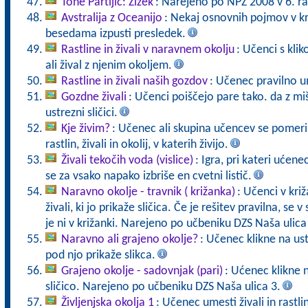
Tone Partljič: Zizek
: Narejeno po NPZ 2008 v 6. ra
Avstralija z Oceanijo
: Nekaj osnovnih pojmov v kr
besedama izpusti presledek.
Rastline in živali v naravnem okolju
: Učenci s kli
ali žival z njenim okoljem.
Rastline in živali naših gozdov
: Učenec pravilno u
Gozdne živali
: Učenci poiščejo pare tako. da z mi
ustrezni sličici.
Kje živim?
: Učenec ali skupina učencev se pomeri 
rastlin, živali in okolij, v katerih živijo.
Živali tekočih voda (vislice)
: Igra, pri kateri ućen
se za vsako napako izbriše en cvetni listič.
Naravno okolje - travnik ( križanka)
: Učenci v križ
živali, ki jo prikaže sličica. Če je rešitev pravilna, se v
je ni v križanki. Narejeno po učbeniku DZS Naša ulica
Naravno ali grajeno okolje?
: Učenec klikne na us
pod njo prikaže slikca.
Grajeno okolje - sadovnjak (pari)
: Ućenec klikne 
sličico. Narejeno po učbeniku DZS Naša ulica 3.
Življenjska okolja 1
: Učenec umesti živali in rastli