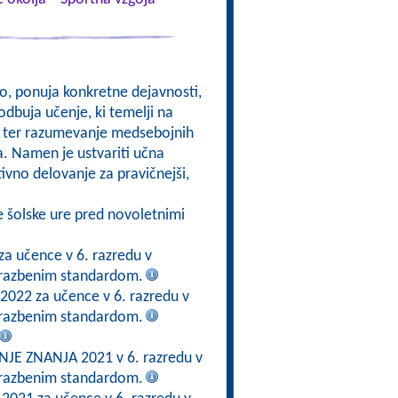
kso, ponuja konkretne dejavnosti,
odbuja učenje, ki temelji na
om, ter razumevanje medsebojnih
a. Namen je ustvariti učna
ktivno delovanje za pravičnejši,
e šolske ure pred novoletnimi
za učence v 6. razredu v
brazbenim standardom.
 2022 za učence v 6. razredu v
brazbenim standardom.
E ZNANJA 2021 v 6. razredu v
brazbenim standardom.