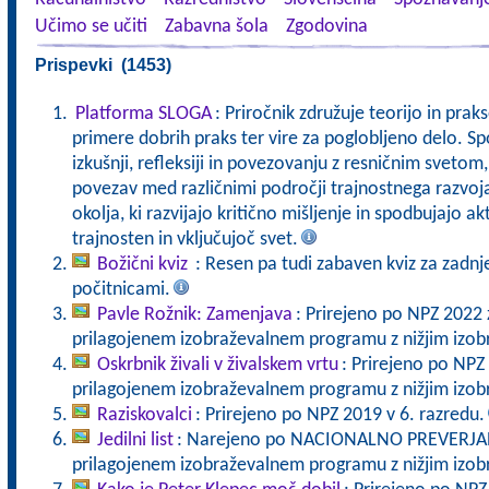
Učimo se učiti
Zabavna šola
Zgodovina
Prispevki (1453)
Platforma SLOGA
: Priročnik združuje teorijo in pra
primere dobrih praks ter vire za poglobljeno delo. Sp
izkušnji, refleksiji in povezovanju z resničnim svet
povezav med različnimi področji trajnostnega razvoj
okolja, ki razvijajo kritično mišljenje in spodbujajo a
trajnosten in vključujoč svet.
Božični kviz
: Resen pa tudi zabaven kviz za zadnj
počitnicami.
Pavle Rožnik: Zamenjava
: Prirejeno po NPZ 2022 
prilagojenem izobraževalnem programu z nižjim izo
Oskrbnik živali v živalskem vrtu
: Prirejeno po NPZ
prilagojenem izobraževalnem programu z nižjim izo
Raziskovalci
: Prirejeno po NPZ 2019 v 6. razredu.
Jedilni list
: Narejeno po NACIONALNO PREVERJANJ
prilagojenem izobraževalnem programu z nižjim izo