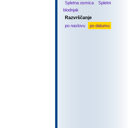
Spletna osmica
Spletni
blodnjak
Razvrščanje
po naslovu
po datumu