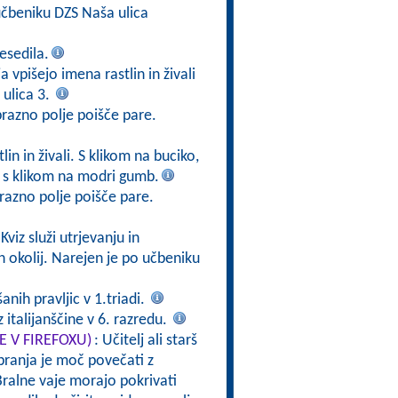
čbeniku DZS Naša ulica
esedila.
a vpišejo imena rastlin in živali
ulica 3.
prazno polje poišče pare.
in in živali. S klikom na buciko,
v s klikom na modri gumb.
razno polje poišče pare.
 Kviz služi utrjevanju in
h okolij. Narejen je po učbeniku
nih pravljic v 1.triadi.
 italijanščine v 6. razredu.
TE V FIREFOXU)
: Učitelj ali starš
branja je moč povečati z
ralne vaje morajo pokrivati