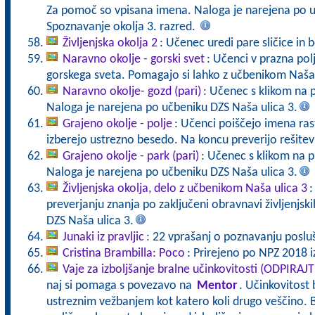
Za pomoč so vpisana imena. Naloga je narejena po u
Spoznavanje okolja 3. razred.
Življenjska okolja 2
: Učenec uredi pare sličice in b
Naravno okolje - gorski svet
: Učenci v prazna polj
gorskega sveta. Pomagajo si lahko z učbenikom Naša 
Naravno okolje- gozd (pari)
: Učenec s klikom na 
Naloga je narejena po učbeniku DZS Naša ulica 3.
Grajeno okolje - polje
: Učenci poiščejo imena rastl
izberejo ustrezno besedo. Na koncu preverijo rešite
Grajeno okolje - park (pari)
: Učenec s klikom na p
Naloga je narejena po učbeniku DZS Naša ulica 3.
Življenjska okolja, delo z učbenikom Naša ulica 3
:
preverjanju znanja po zaključeni obravnavi življenjski
DZS Naša ulica 3.
Junaki iz pravljic
: 22 vprašanj o poznavanju posluša
Cristina Brambilla: Poco
: Prirejeno po NPZ 2018 iz
Vaje za izboljšanje bralne učinkovitosti (ODPIRAJ
naj si pomaga s povezavo na
Mentor
. Učinkovitost 
ustreznim vežbanjem kot katero koli drugo veščino. B