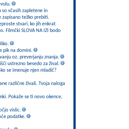
evulu.
h so včasih zapletene in
e zapisano težko prebiti.
eproste stvari, ko jih enkrat
mo. Filmčki SLOVA NA IZI bodo
liko.
 je pik na domini.
vanju oz. preverjanju znanja.
poišči ustrezno besedo za žival.
kako se imenuje njen mladič?
ane različne živali. Tvoja naloga
ižanki. Pokaže se ti novo okence,
čjo vislic.
oče podatke.