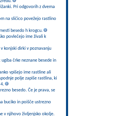
zredu.
ižanki. Pri odgovorih z dvema
kom na sličico povežejo rastlino
mesti besedo h krogcu.
ško povlečejo ime živali k
v konjski dirki v poznavanju
ec ugiba črke neznane besede in
anko vpišejo ime rastline ali
 spodnje polje zapiše rastlina, ki
 4.
trezno besedo. Če je prava, se
na buciko in poišče ustrezno
ne v njihovo življenjsko okolje.