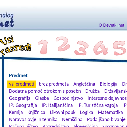
O Devetki.net
Predmet
vsi predmeti
brez predmeta
Angleščina
Biologija
Dn
Dodatna pomoč otrokom s posebn
Družba
Državljansk
Geografija
Glasba
Gospodinjstvo
Interesne dejavnos
IP: Geografija
IP: Italijanščina
IP: Turistična vzgoja
IP
Kemija
Knjižnica
Likovni pouk
Logika
Matematika
Naravoslovje in tehnika
Nemščina
Podaljšano bivanje
Računalništvo
Razredništvo
Slovenščina
Spoznavanje