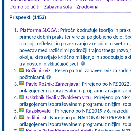
Učimo se učiti
Zabavna šola
Zgodovina
Prispevki (1453)
Platforma SLOGA
: Priročnik združuje teorijo in pra
primere dobrih praks ter vire za poglobljeno delo. Sp
izkušnji, refleksiji in povezovanju z resničnim svet
povezav med različnimi področji trajnostnega razvoj
okolja, ki razvijajo kritično mišljenje in spodbujajo a
trajnosten in vključujoč svet.
Božični kviz
: Resen pa tudi zabaven kviz za zadnj
počitnicami.
Pavle Rožnik: Zamenjava
: Prirejeno po NPZ 2022 
prilagojenem izobraževalnem programu z nižjim izo
Oskrbnik živali v živalskem vrtu
: Prirejeno po NPZ
prilagojenem izobraževalnem programu z nižjim izo
Raziskovalci
: Prirejeno po NPZ 2019 v 6. razredu.
Jedilni list
: Narejeno po NACIONALNO PREVERJANJ
prilagojenem izobraževalnem programu z nižjim izo