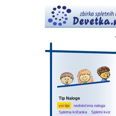
Tip Naloge
vsi tipi
nedoločena naloga
Spletna križanka
Spletni kviz