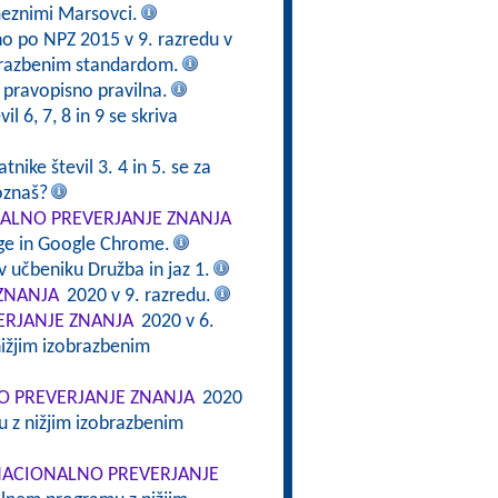
meznimi Marsovci.
no po NPZ 2015 v 9. razredu v
brazbenim standardom.
e pravopisno pravilna.
il 6, 7, 8 in 9 se skriva
tnike števil 3. 4 in 5. se za
oznaš?
ALNO PREVERJANJE ZNANJA
dge in Google Chrome.
v učbeniku Družba in jaz 1.
ZNANJA
2020 v 9. razredu.
RJANJE ZNANJA
2020 v 6.
ižjim izobrazbenim
 PREVERJANJE ZNANJA
2020
 z nižjim izobrazbenim
ACIONALNO PREVERJANJE