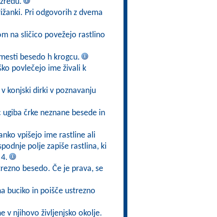
zredu.
ižanki. Pri odgovorih z dvema
kom na sličico povežejo rastlino
mesti besedo h krogcu.
ško povlečejo ime živali k
v konjski dirki v poznavanju
ec ugiba črke neznane besede in
anko vpišejo ime rastline ali
 spodnje polje zapiše rastlina, ki
 4.
trezno besedo. Če je prava, se
na buciko in poišče ustrezno
ne v njihovo življenjsko okolje.