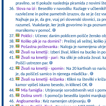
pravilno, se ti pokaže naslednja piramida z novimi št
Slova na izi
: Besedilo v navodilu: Razlage v učbeniki
razvlečene in polne pametnih izrazov, da se je čez vs
Najhuje pa je, da gre, vsaj pri slovenski slovnici, za pr
razumeš. Vsakdanje, ker jezik govorimo in ga pozna
marsikomu v pomoč.
Poklici
: Učenec danim poklicem poišče žensko ob
Koliko pik je na domini?
: Preštej ali seštej, koliko
Pošastna poštevanka
: Naloga je namenjena utrje
Živali na kmetiji
: Izberi žival, klikni na buciko in 
Živali na kmetiji - pari
: Na sliki je odrasla žoval. 
Poišči ustrezen par.
Živali na kmetiji - spomin
: Na 20 kartivah so naris
je, da poiščeš samico in njenega mladička-.
Živali na kmetiji -križanka
: Klikni na številki v kr
kamor vpišeš iskano besedo, in klikneš OK.
Mia famiglia
: Utrjevanje sorodstvenih vezi s pomo
Dolina smrti
: S pomočjo besedila izpolni manjkaj
Angloamerika
: Kviz namenjen utrjevanju.