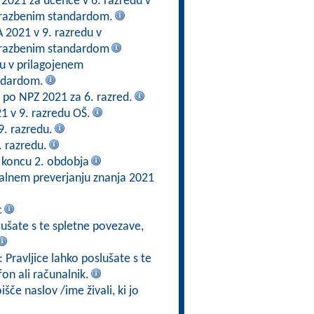
 2021 za učence v 6. razredu v
brazbenim standardom.
2021 v 9. razredu v
brazbenim standardom
du v prilagojenem
ndardom.
en po NPZ 2021 za 6. razred.
21 v 9. razredu OŠ.
9. razredu.
. razredu.
 koncu 2. obdobja
alnem preverjanju znanja 2021
c
slušate s te spletne povezave,
: Pravljice lahko poslušate s te
fon ali računalnik.
če naslov /ime živali, ki jo