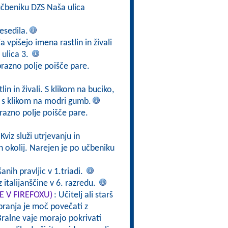
čbeniku DZS Naša ulica
esedila.
a vpišejo imena rastlin in živali
ulica 3.
prazno polje poišče pare.
in in živali. S klikom na buciko,
v s klikom na modri gumb.
razno polje poišče pare.
 Kviz služi utrjevanju in
h okolij. Narejen je po učbeniku
nih pravljic v 1.triadi.
 italijanščine v 6. razredu.
TE V FIREFOXU)
: Učitelj ali starš
branja je moč povečati z
ralne vaje morajo pokrivati