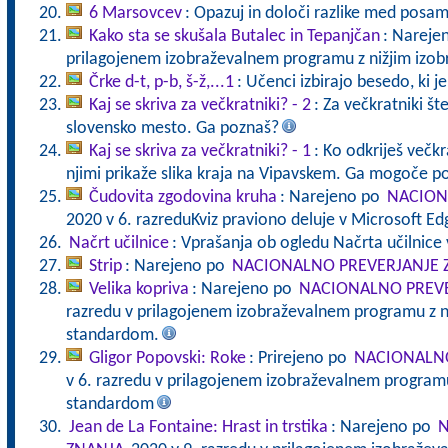
6 Marsovcev
: Opazuj in določi razlike med posa
Kako sta se skušala Butalec in Tepanjčan
: Nareje
prilagojenem izobraževalnem programu z nižjim izo
Črke d-t, p-b, š-ž,...1
: Učenci izbirajo besedo, ki j
Kaj se skriva za večkratniki? - 2
: Za večkratniki štev
slovensko mesto. Ga poznaš?
Kaj se skriva za večkratniki? - 1
: Ko odkriješ večkra
njimi prikaže slika kraja na Vipavskem. Ga mogoče p
Čudovita zgodovina kruha
: Narejeno po
NACION
2020 v 6. razreduKviz praviono deluje v Microsoft E
Načrt učilnice
: Vprašanja ob ogledu Načrta učilnice 
Strip
: Narejeno po
NACIONALNO PREVERJANJE 
Velika kopriva
: Narejeno po
NACIONALNO PREVE
razredu v prilagojenem izobraževalnem programu z n
standardom.
Gligor Popovski: Roke
: Prirejeno po
NACIONALNO
v 6. razredu v prilagojenem izobraževalnem programu
standardom
Jean de La Fontaine: Hrast in trstika
: Narejeno po
N