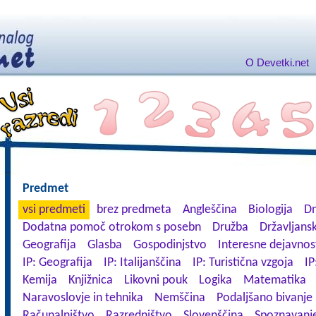
O Devetki.net
Predmet
vsi predmeti
brez predmeta
Angleščina
Biologija
Dn
Dodatna pomoč otrokom s posebn
Družba
Državljansk
Geografija
Glasba
Gospodinjstvo
Interesne dejavnos
IP: Geografija
IP: Italijanščina
IP: Turistična vzgoja
IP
Kemija
Knjižnica
Likovni pouk
Logika
Matematika
Naravoslovje in tehnika
Nemščina
Podaljšano bivanje
Računalništvo
Razredništvo
Slovenščina
Spoznavanje