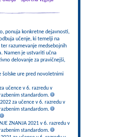
kso, ponuja konkretne dejavnosti,
odbuja učenje, ki temelji na
om, ter razumevanje medsebojnih
a. Namen je ustvariti učna
ktivno delovanje za pravičnejši,
e šolske ure pred novoletnimi
za učence v 6. razredu v
brazbenim standardom.
 2022 za učence v 6. razredu v
brazbenim standardom.
E ZNANJA 2021 v 6. razredu v
brazbenim standardom.