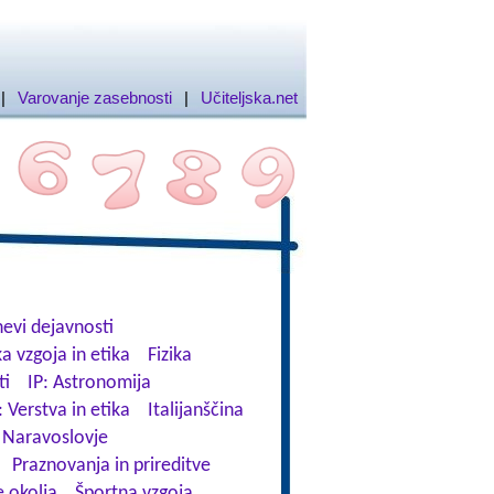
|
Varovanje zasebnosti
|
Učiteljska.net
evi dejavnosti
a vzgoja in etika
Fizika
ti
IP: Astronomija
: Verstva in etika
Italijanščina
Naravoslovje
Praznovanja in prireditve
 okolja
Športna vzgoja