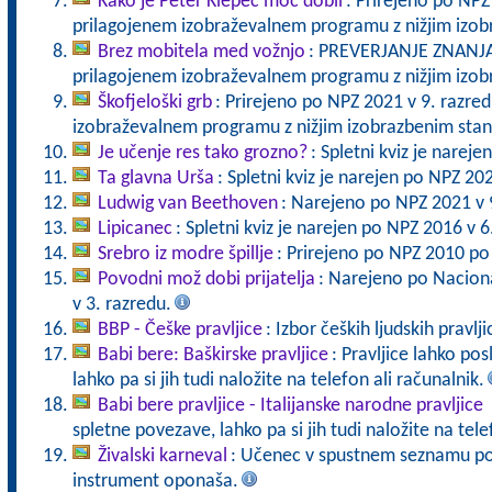
Kako je Peter Klepec moč dobil
: Prirejeno po NPZ
prilagojenem izobraževalnem programu z nižjim izo
Brez mobitela med vožnjo
: PREVERJANJE ZNANJA 
prilagojenem izobraževalnem programu z nižjim izo
Škofjeloški grb
: Prirejeno po NPZ 2021 v 9. razre
izobraževalnem programu z nižjim izobrazbenim sta
Je učenje res tako grozno?
: Spletni kviz je narej
Ta glavna Urša
: Spletni kviz je narejen po NPZ 20
Ludwig van Beethoven
: Narejeno po NPZ 2021 v 
Lipicanec
: Spletni kviz je narejen po NPZ 2016 v 6
Srebro iz modre špillje
: Prirejeno po NPZ 2010 po
Povodni mož dobi prijatelja
: Narejeno po Nacion
v 3. razredu.
BBP - Češke pravljice
: Izbor čeških ljudskih pravlji
Babi bere: Baškirske pravljice
: Pravljice lahko po
lahko pa si jih tudi naložite na telefon ali računalnik.
Babi bere pravljice - Italijanske narodne pravljice
spletne povezave, lahko pa si jih tudi naložite na tele
Živalski karneval
: Učenec v spustnem seznamu poiš
instrument oponaša.