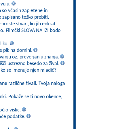
evulu.
h so včasih zapletene in
e zapisano težko prebiti.
eproste stvari, ko jih enkrat
mo. Filmčki SLOVA NA IZI bodo
liko.
 je pik na domini.
vanju oz. preverjanju znanja.
poišči ustrezno besedo za žival.
kako se imenuje njen mladič?
ane različne živali. Tvoja naloga
ižanki. Pokaže se ti novo okence,
čjo vislic.
oče podatke.