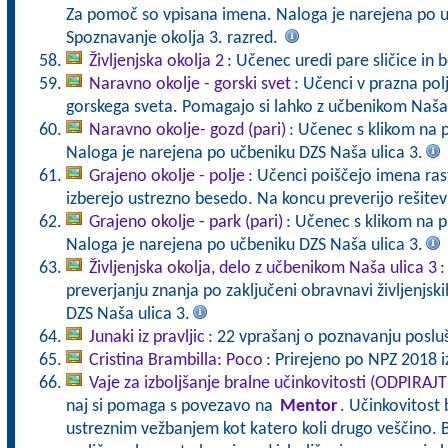
Za pomoč so vpisana imena. Naloga je narejena po u
Spoznavanje okolja 3. razred.
Življenjska okolja 2
: Učenec uredi pare sličice in b
Naravno okolje - gorski svet
: Učenci v prazna polj
gorskega sveta. Pomagajo si lahko z učbenikom Naša 
Naravno okolje- gozd (pari)
: Učenec s klikom na 
Naloga je narejena po učbeniku DZS Naša ulica 3.
Grajeno okolje - polje
: Učenci poiščejo imena rastl
izberejo ustrezno besedo. Na koncu preverijo rešite
Grajeno okolje - park (pari)
: Učenec s klikom na p
Naloga je narejena po učbeniku DZS Naša ulica 3.
Življenjska okolja, delo z učbenikom Naša ulica 3
:
preverjanju znanja po zaključeni obravnavi življenjski
DZS Naša ulica 3.
Junaki iz pravljic
: 22 vprašanj o poznavanju posluša
Cristina Brambilla: Poco
: Prirejeno po NPZ 2018 iz
Vaje za izboljšanje bralne učinkovitosti (ODPIRAJ
naj si pomaga s povezavo na
Mentor
. Učinkovitost 
ustreznim vežbanjem kot katero koli drugo veščino. B