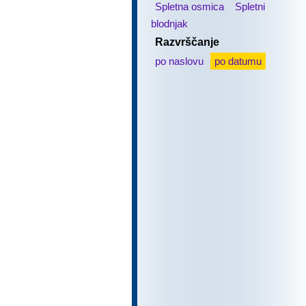
Spletna osmica
Spletni
blodnjak
Razvrščanje
po naslovu
po datumu