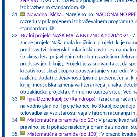
ZNANJA
2020 v 9. razredu v prilagojenem izobražev
izobrazbenim standardom.
Navadna lisička
: Narejeno po
NACIONALNO PRE
razredu v prilagojenem izobraževalnem programu z n
standardom.
Bralni projekt NAŠA MALA KNJIŽNICA 2020/2021
: Z
začne projekt Naša mala knjižnica, projekt, ki je nam
predstavitvi slovenskih mladinskih avtorjev na malo 
šolskega leta prijavljenim otrokom razdelimo delovn
predstavljenih knjig. Projekt je zasnovan tako, da sp
kreativnost skozi skupno poustvarjanje v razredu. V 
različne dodatne dejavnosti (pismo presenečenja, ki g
knjig, medšolska izmenjava literarnega junaka, detek
ob zaključku projekta). Primerno tudi za vrtce. Več 
Igra Dežne kapljice (Raindrops)
: Izračunaj račun v
na vodno gladino. Igre je konec, ko 3 kapljice pade
telovadba za vse starosti: vaja v hitrem računanju in 
Matematična piramida (do 20)
: V prazne kvadratk
pravilno, se ti pokaže naslednja piramida z novimi št
Matematična piramida (do 100)
: V prazne kvadrat