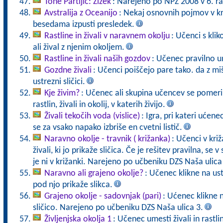
Tone Partljič: Zizek
: Narejeno po NPZ 2008 v 6. ra
Avstralija z Oceanijo
: Nekaj osnovnih pojmov v kr
besedama izpusti presledek.
Rastline in živali v naravnem okolju
: Učenci s kli
ali žival z njenim okoljem.
Rastline in živali naših gozdov
: Učenec pravilno u
Gozdne živali
: Učenci poiščejo pare tako. da z mi
ustrezni sličici.
Kje živim?
: Učenec ali skupina učencev se pomeri 
rastlin, živali in okolij, v katerih živijo.
Živali tekočih voda (vislice)
: Igra, pri kateri ućen
se za vsako napako izbriše en cvetni listič.
Naravno okolje - travnik ( križanka)
: Učenci v križ
živali, ki jo prikaže sličica. Če je rešitev pravilna, se v
je ni v križanki. Narejeno po učbeniku DZS Naša ulica
Naravno ali grajeno okolje?
: Učenec klikne na us
pod njo prikaže slikca.
Grajeno okolje - sadovnjak (pari)
: Ućenec klikne 
sličico. Narejeno po učbeniku DZS Naša ulica 3.
Življenjska okolja 1
: Učenec umesti živali in rastli