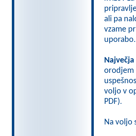
pripravlj
ali pa na
vzame pri
uporabo.
Največja
orodjem
uspešnos
voljo v op
PDF).
Na voljo