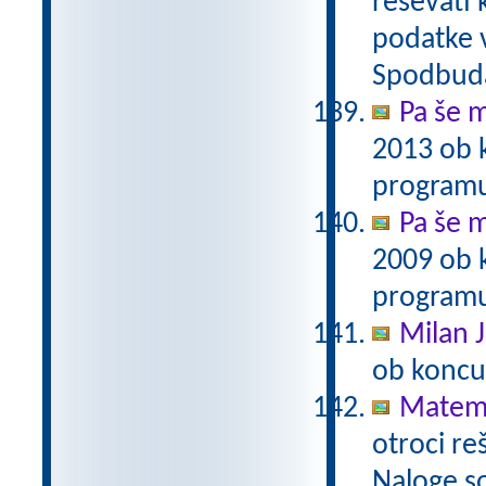
reševati 
podatke v
Spodbuda
Pa še m
2013 ob 
programu
Pa še m
2009 ob 
programu
Milan J
ob koncu
Matema
otroci re
Naloge s