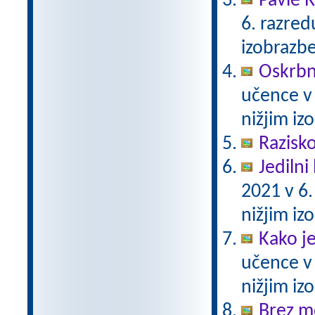
Pavle 
6. razre
izobrazb
Oskrbni
učence v
nižjim i
Razisko
Jedilni 
2021 v 6
nižjim i
Kako j
učence v
nižjim i
Brez m