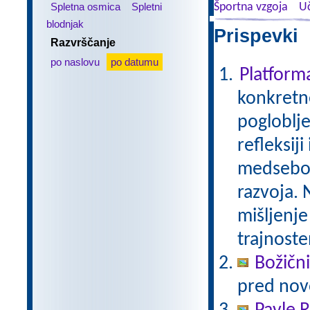
Spletna osmica
Spletni
Športna vzgoja
Uč
blodnjak
Prispevki 
Razvrščanje
po naslovu
po datumu
Platfor
konkretne
pogloblje
refleksij
medseboj
razvoja. 
mišljenje
trajnoste
Božični
pred nov