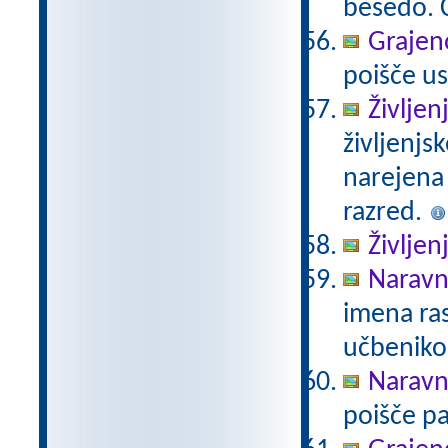
besedo. Č
Grajeno
poišče us
Življen
življenjs
narejena
razred.
Življen
Naravno
imena ras
učbeniko
Naravno
poišče pa