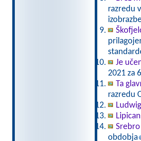
razredu 
izobrazb
Škofjel
prilagoj
standar
Je uče
2021 za 6
Ta gla
razredu 
Ludwig
Lipica
Srebro 
obdobja