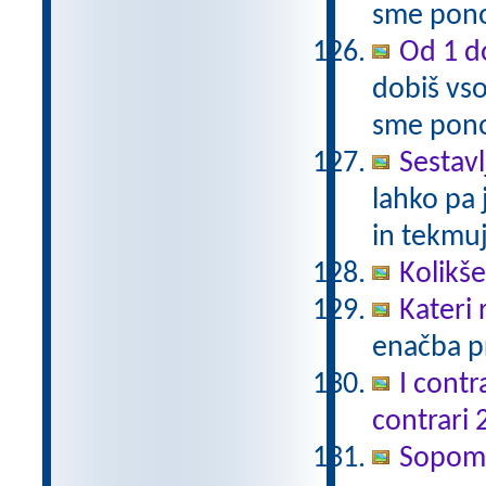
sme pono
Od 1 do
dobiš vso
sme pono
Sestavl
lahko pa 
in tekmuj
Kolikš
Kateri
enačba pr
I contr
contrari 
Sopomen