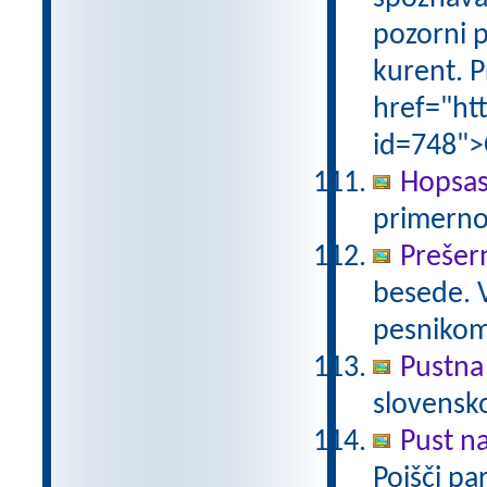
pozorni p
kurent. P
href="ht
id=748">
Hopsas
primerno
Prešer
besede. 
pesniko
Pustna
slovensk
Pust n
Poišči pa