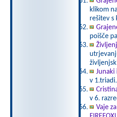
Grajeno
klikom na
rešitev s
Grajeno
poišče pa
Življen
utrjevanj
življenjs
Junaki 
v 1.triadi
Cristin
v 6. razr
Vaje za
FIREFOX