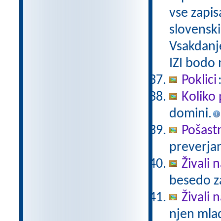
vse zapis
slovenski
Vsakdanj
IZI bodo
Poklici
Koliko 
domini.
Pošast
preverjan
Živali 
besedo za
Živali n
njen mlad