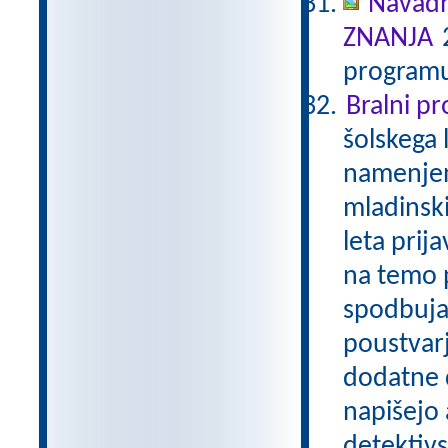
Navadn
ZNANJA
2
programu
Bralni p
šolskega 
namenjen
mladinski
leta prij
na temo p
spodbuja
poustvarj
dodatne d
napišejo 
detektivs