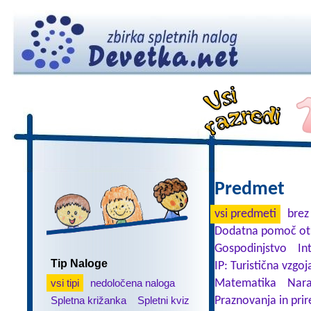
Predmet
vsi predmeti
brez
Dodatna pomoč ot
Gospodinjstvo
In
Tip Naloge
IP: Turistična vzgoj
vsi tipi
nedoločena naloga
Matematika
Nara
Spletna križanka
Spletni kviz
Praznovanja in prir