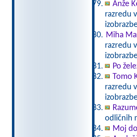
Anže K
razredu 
izobrazb
Miha Mat
razredu 
izobrazb
Po žele
Tomo K
razredu 
izobrazb
Razum
odličnih 
Moj d