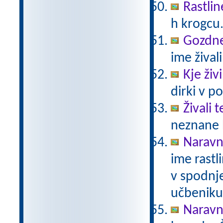
Rastlin
h krogcu
Gozdne 
ime živali
Kje živ
dirki v po
Živali 
neznane b
Naravno
ime rastli
v spodnje
učbeniku 
Naravno