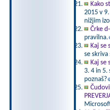
Kako st
2015 v 9
nižjim i
Črke d-t
pravilna.
Kaj se 
se skriv
Kaj se 
3. 4 in 5
poznaš?
Čudovi
PREVERJ
Microsof