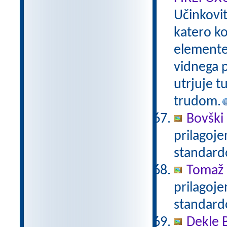
Učinkovi
katero ko
elemente 
vidnega p
utrjuje t
trudom.
Bovški 
prilagoj
standar
Tomaž 
prilagoj
standar
Dekle 