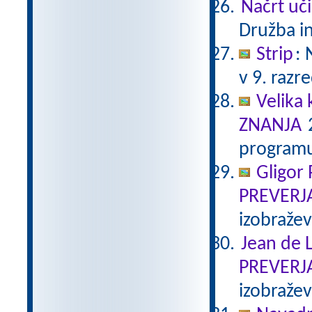
Načrt uči
Družba in
Strip
:
v 9. razr
Velika 
ZNANJA
2
programu
Gligor
PREVERJ
izobraže
Jean de L
PREVERJ
izobraže