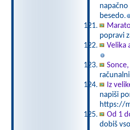
napačno z
besedo.
Marat
popravi z
Velika 
Sonce,
računalni
Iz vel
napiši po
https://m
Od 1 do
dobiš vso