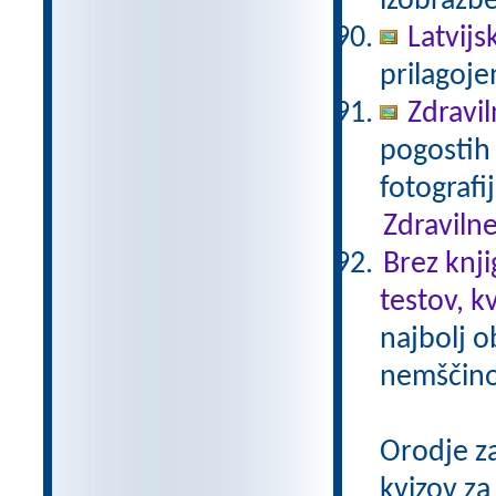
izobrazb
Latvijs
prilagoj
Zdravil
pogostih 
fotografi
Zdravilne
Brez knji
testov, k
najbolj o
nemščino,
Orodje z
kvizov z