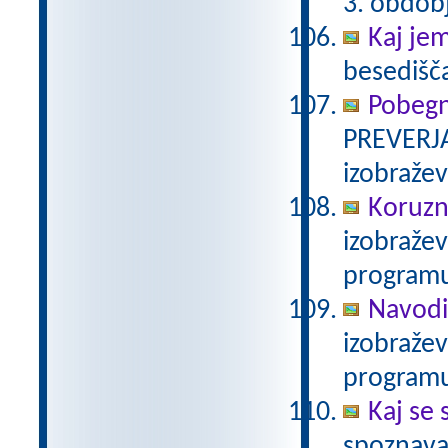
3. obdob
Kaj je
besedišč
Pobegn
PREVERJA
izobraže
Koruzn
izobraže
programu
Navodi
izobraže
programu
Kaj se 
spoznava