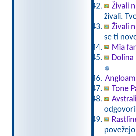
Živali 
živali. T
Živali 
se ti nov
Mia fam
Dolina 
Angloam
Tone Pa
Avstral
odgovori
Rastlin
povežejo 