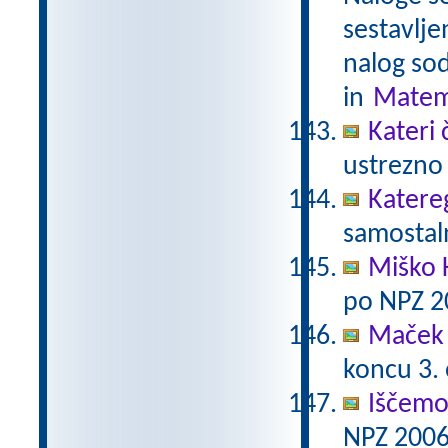
sestavlje
nalog sod
in
Matem
Kateri 
ustrezno 
Katere
samostaln
Miško 
po NPZ 2
Maček 
koncu 3.
Iščemo
NPZ 2006