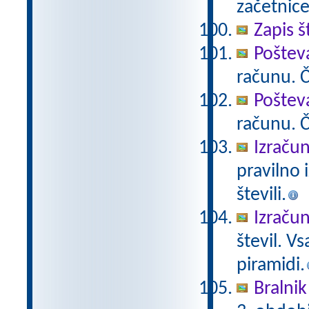
začetnice
Zapis š
Poštev
računu. Če
Poštev
računu. Če
Izračun
pravilno 
števili.
Izračun
števil. V
piramidi.
Bralnik