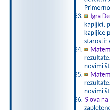
Primerno 
Igra De
kapljici,
kapljice
starosti:
Matema
rezultate
novimi št
Matema
rezultate
novimi št
Slova na 
zapletene