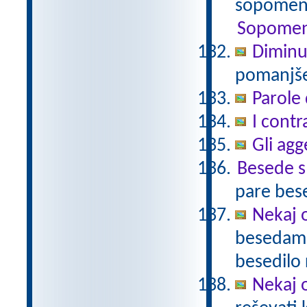
sopomenk
Sopomen
Diminu
pomanjšev
Parole 
I contr
Gli agg
Besede 
pare bes
Nekaj o
besedami 
besedilo 
Nekaj o