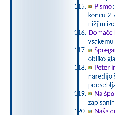
Pismo
koncu 2.
nižjim i
Domače b
vsakemu p
Sprega
obliko gl
Peter i
naredijo 
pooseblj
Na špo
zapisani
Naša d