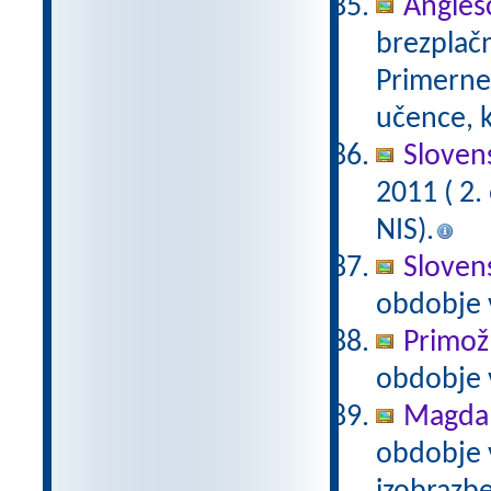
Anglešč
brezplačn
Primerne 
učence, k
Slovens
2011 ( 2
NIS).
Slovens
obdobje 
Primož
obdobje 
Magda 
obdobje 