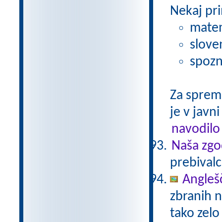
Nekaj pri
matem
slove
spozn
Za sprem
je v javni
navodilo
Naša zgo
prebivalc
Anglešč
zbranih n
tako zelo