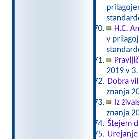
prilagoj
standar
H.C. A
v prilag
standar
Pravlji
2019 v 3.
Dobra vil
znanja 20
Iz živa
znanja 20
Štejem 
Urejanje 