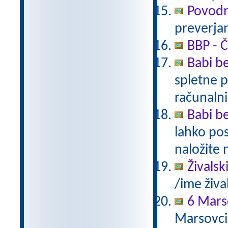
Povodn
preverjan
BBP - Č
Babi be
spletne p
računalni
Babi be
lahko pos
naložite 
Živalsk
/ime živa
6 Mars
Marsovci