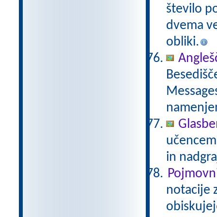
število p
dvema več
obliki.
Anglešč
Besedišče
Messages,
namenje
Glasbe
učencem g
in nadgra
Pojmovni
notacije 
obiskujej