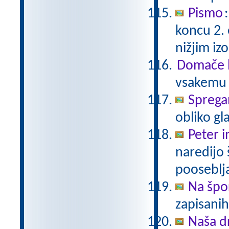
Pismo
koncu 2.
nižjim i
Domače b
vsakemu p
Sprega
obliko gl
Peter i
naredijo 
pooseblj
Na špo
zapisani
Naša d