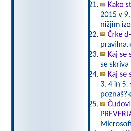
Kako st
2015 v 9
nižjim i
Črke d-t
pravilna.
Kaj se 
se skriv
Kaj se 
3. 4 in 5
poznaš?
Čudovi
PREVERJ
Microsof