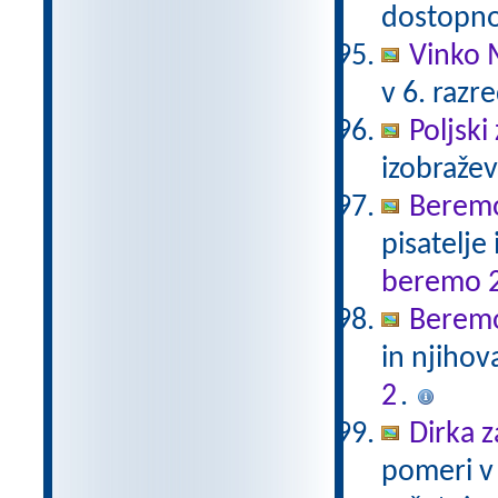
dostopno
Vinko 
v 6. razr
Poljski
izobraže
Beremo
pisatelje
beremo 
Beremo
in njihov
2
.
Dirka z
pomeri v 