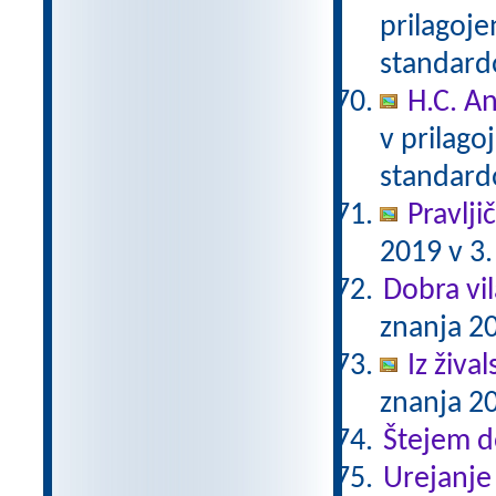
prilagoj
standar
H.C. A
v prilag
standar
Pravlji
2019 v 3.
Dobra vil
znanja 20
Iz živa
znanja 20
Štejem 
Urejanje 