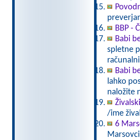
Povodn
preverjan
BBP - Č
Babi be
spletne p
računalni
Babi be
lahko pos
naložite 
Živalsk
/ime živa
6 Mars
Marsovci