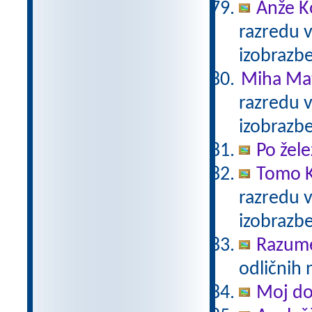
Anže K
razredu 
izobrazb
Miha Mat
razredu 
izobrazb
Po žele
Tomo K
razredu 
izobrazb
Razum
odličnih 
Moj d