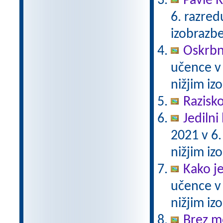
Pavle 
6. razre
izobrazb
Oskrbni
učence v
nižjim i
Razisko
Jedilni 
2021 v 6
nižjim i
Kako j
učence v
nižjim i
Brez m