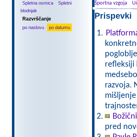
Spletna osmica
Spletni
Športna vzgoja
Uč
blodnjak
Prispevki 
Razvrščanje
po naslovu
po datumu
Platfor
konkretne
pogloblje
refleksij
medseboj
razvoja. 
mišljenje
trajnoste
Božični
pred nov