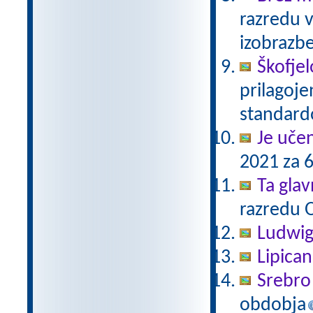
razredu 
izobrazb
Škofjel
prilagoj
standar
Je uče
2021 za 6
Ta gla
razredu 
Ludwig
Lipica
Srebro 
obdobja