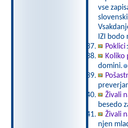
vse zapis
slovenski
Vsakdanj
IZI bodo
Poklici
Koliko 
domini.
Pošast
preverjan
Živali 
besedo za
Živali n
njen mlad