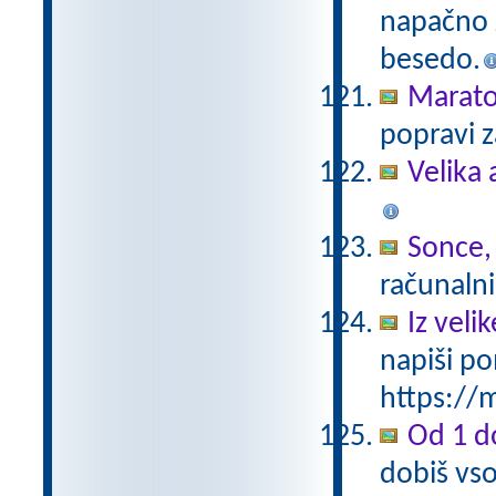
napačno z
besedo.
Marat
popravi z
Velika 
Sonce,
računalni
Iz vel
napiši po
https://m
Od 1 do
dobiš vso