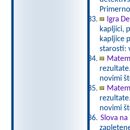
Primerno 
Igra De
kapljici,
kapljice
starosti:
Matema
rezultate
novimi št
Matema
rezultate
novimi št
Slova na 
zapletene