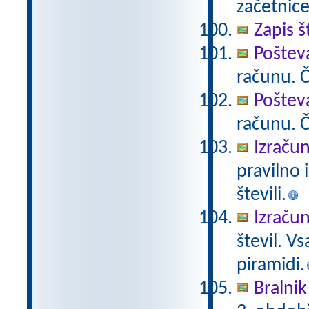
začetnice
Zapis š
Poštev
računu. Če
Poštev
računu. Če
Izračun
pravilno 
števili.
Izračun
števil. V
piramidi.
Bralnik