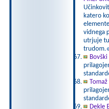
Učinkovi
katero ko
elemente 
vidnega p
utrjuje t
trudom.
Bovški 
prilagoj
standar
Tomaž 
prilagoj
standar
Dekle 