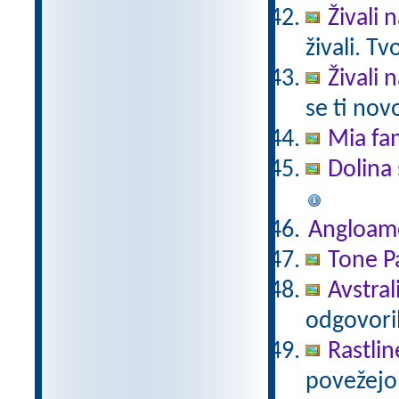
Živali 
živali. T
Živali 
se ti nov
Mia fam
Dolina 
Angloam
Tone Pa
Avstral
odgovori
Rastlin
povežejo 