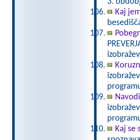
3. obdob
Kaj je
besedišč
Pobegn
PREVERJA
izobraže
Koruzn
izobraže
programu
Navodi
izobraže
programu
Kaj se 
spoznava