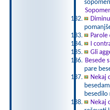
sopomenk
Sopomen
Diminu
pomanjšev
Parole 
I contr
Gli agg
Besede 
pare bes
Nekaj o
besedami 
besedilo 
Nekaj o