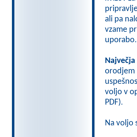
pripravlj
ali pa na
vzame pri
uporabo.
Največja
orodjem
uspešnos
voljo v op
PDF).
Na voljo