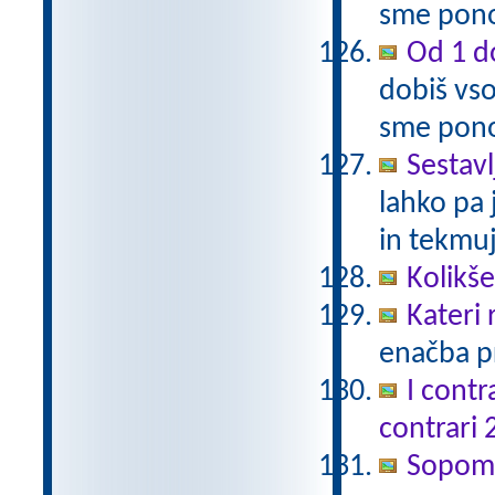
sme pono
Od 1 do
dobiš vso
sme pono
Sestavl
lahko pa 
in tekmuj
Kolikš
Kateri
enačba pr
I contr
contrari 
Sopomen