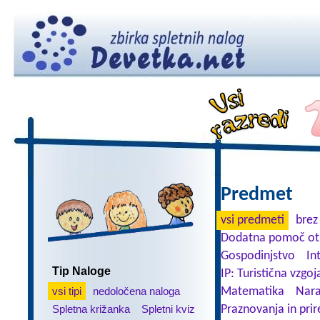
Predmet
vsi predmeti
brez
Dodatna pomoč ot
Gospodinjstvo
In
Tip Naloge
IP: Turistična vzgoj
vsi tipi
nedoločena naloga
Matematika
Nara
Spletna križanka
Spletni kviz
Praznovanja in prir