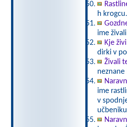
Rastlin
h krogcu
Gozdne 
ime živali
Kje živ
dirki v po
Živali 
neznane b
Naravno
ime rastli
v spodnje
učbeniku 
Naravno