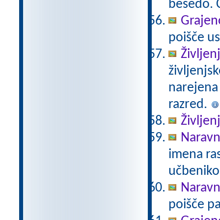
besedo. Č
Grajeno
poišče us
Življen
življenjs
narejena
razred.
Življen
Naravno
imena ras
učbeniko
Naravno
poišče pa