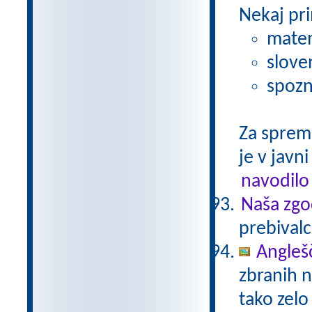
Nekaj pri
matem
slove
spozn
Za sprem
je v javni
navodilo
Naša zgo
prebivalc
Anglešč
zbranih n
tako zelo