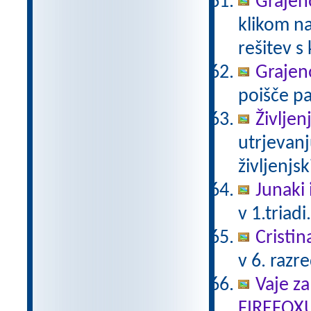
Grajeno
klikom na
rešitev s
Grajeno
poišče pa
Življen
utrjevanj
življenjs
Junaki 
v 1.triadi
Cristin
v 6. razr
Vaje za
FIREFOX