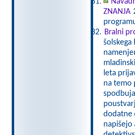
Navadn
ZNANJA
2
programu
Bralni p
šolskega 
namenjen
mladinski
leta prij
na temo p
spodbuja
poustvarj
dodatne d
napišejo 
detektivs