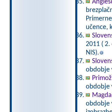
Anglešč
brezplačn
Primerne 
učence, k
Slovens
2011 ( 2
NIS).
Slovens
obdobje 
Primož
obdobje 
Magda 
obdobje 