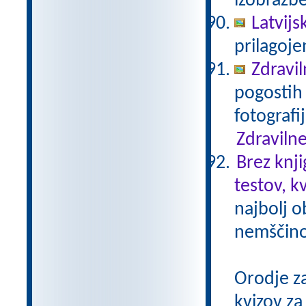
izobrazb
Latvijs
prilagoj
Zdravil
pogostih 
fotografi
Zdravilne
Brez knji
testov, k
najbolj o
nemščino,
Orodje z
kvizov z