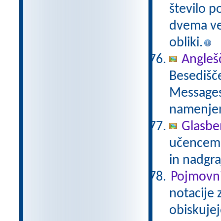
število p
dvema več
obliki.
Anglešč
Besedišče
Messages,
namenje
Glasbe
učencem g
in nadgra
Pojmovni
notacije 
obiskujej