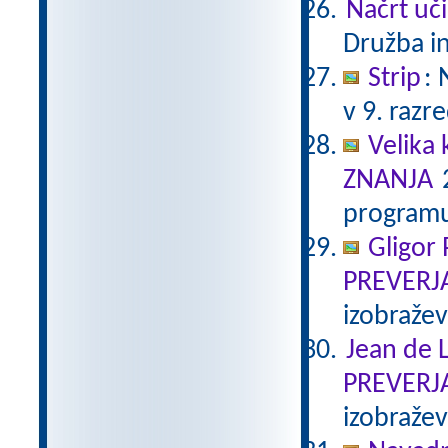
Načrt uči
Družba in
Strip
:
v 9. razr
Velika 
ZNANJA
2
programu
Gligor
PREVERJ
izobraže
Jean de L
PREVERJ
izobraže