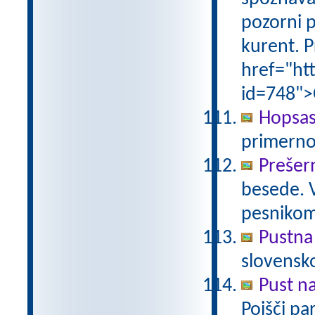
pozorni p
kurent. P
href="ht
id=748">
Hopsas
primerno
Prešer
besede. 
pesniko
Pustna
slovensk
Pust n
Poišči pa