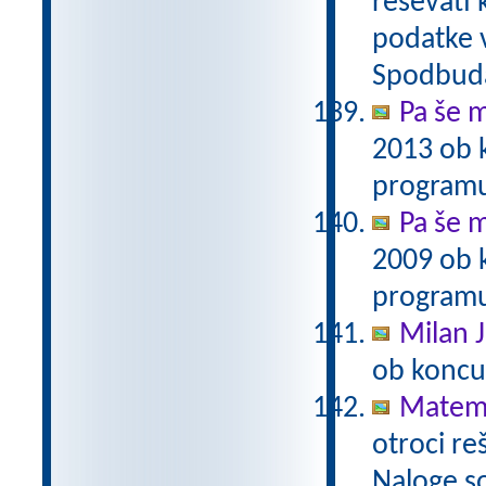
reševati 
podatke v
Spodbuda
Pa še m
2013 ob 
programu
Pa še m
2009 ob 
programu
Milan J
ob koncu
Matema
otroci re
Naloge s