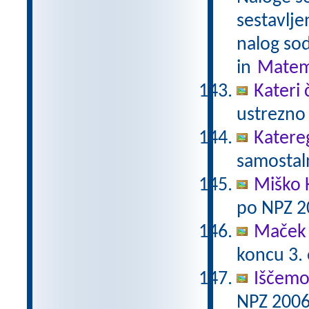
sestavlje
nalog sod
in
Matem
Kateri 
ustrezno 
Katere
samostaln
Miško 
po NPZ 2
Maček 
koncu 3.
Iščemo
NPZ 2006