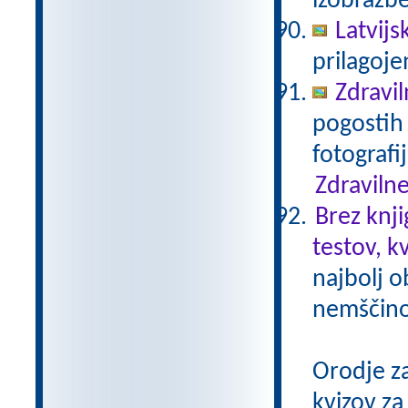
izobrazb
Latvijs
prilagoj
Zdravil
pogostih 
fotografi
Zdravilne
Brez knji
testov, k
najbolj o
nemščino,
Orodje z
kvizov z