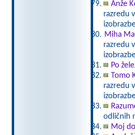
Anže K
razredu 
izobrazb
Miha Mat
razredu 
izobrazb
Po žele
Tomo K
razredu 
izobrazb
Razum
odličnih 
Moj d