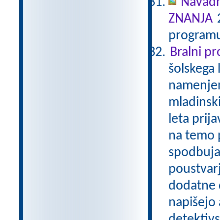
Navadn
ZNANJA
2
programu
Bralni p
šolskega 
namenjen
mladinski
leta prij
na temo p
spodbuja
poustvarj
dodatne d
napišejo 
detektivs