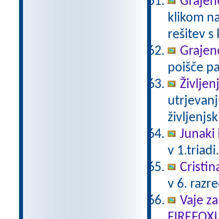
Grajeno
klikom na
rešitev s
Grajeno
poišče pa
Življen
utrjevanj
življenjs
Junaki 
v 1.triadi
Cristin
v 6. razr
Vaje za
FIREFOX