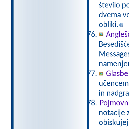
število p
dvema več
obliki.
Anglešč
Besedišče
Messages,
namenje
Glasbe
učencem g
in nadgra
Pojmovni
notacije 
obiskujej