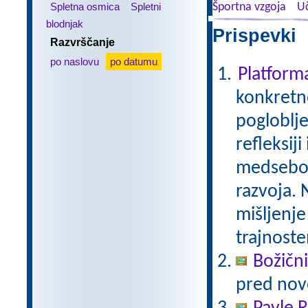
Spletna osmica
Spletni
Športna vzgoja
Uč
blodnjak
Prispevki 
Razvrščanje
po naslovu
po datumu
Platfor
konkretne
pogloblje
refleksij
medseboj
razvoja. 
mišljenje
trajnoste
Božični
pred nov