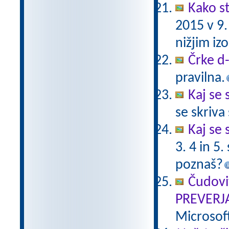
Kako st
2015 v 9
nižjim i
Črke d-t
pravilna.
Kaj se 
se skriv
Kaj se 
3. 4 in 5
poznaš?
Čudovi
PREVERJ
Microsof