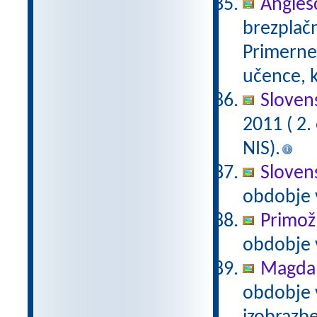
Anglešč
brezplačn
Primerne 
učence, k
Slovens
2011 ( 2
NIS).
Slovens
obdobje 
Primož
obdobje 
Magda 
obdobje 