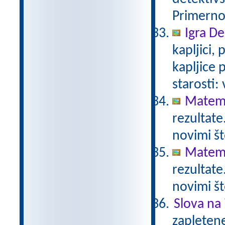
Primerno 
Igra De
kapljici,
kapljice
starosti:
Matema
rezultate
novimi št
Matema
rezultate
novimi št
Slova na 
zapletene