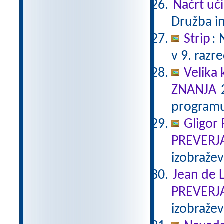
Načrt uči
Družba in
Strip
:
v 9. razr
Velika 
ZNANJA
2
programu
Gligor
PREVERJ
izobraže
Jean de L
PREVERJ
izobraže