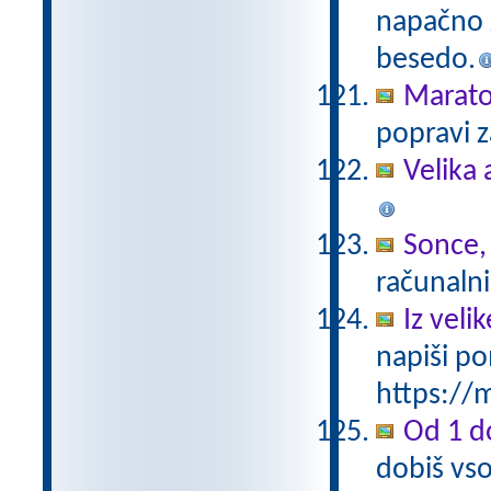
napačno z
besedo.
Marat
popravi z
Velika 
Sonce,
računalni
Iz vel
napiši po
https://m
Od 1 do
dobiš vso