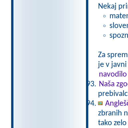
Nekaj pri
matem
slove
spozn
Za sprem
je v javni
navodilo
Naša zgo
prebivalc
Anglešč
zbranih n
tako zelo