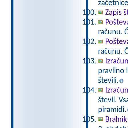
začetnice
Zapis š
Poštev
računu. Če
Poštev
računu. Če
Izračun
pravilno 
števili.
Izračun
števil. V
piramidi.
Bralnik