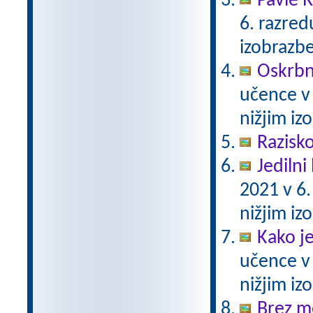
Pavle 
6. razre
izobrazb
Oskrbni
učence v
nižjim i
Razisko
Jedilni 
2021 v 6
nižjim i
Kako j
učence v
nižjim i
Brez m