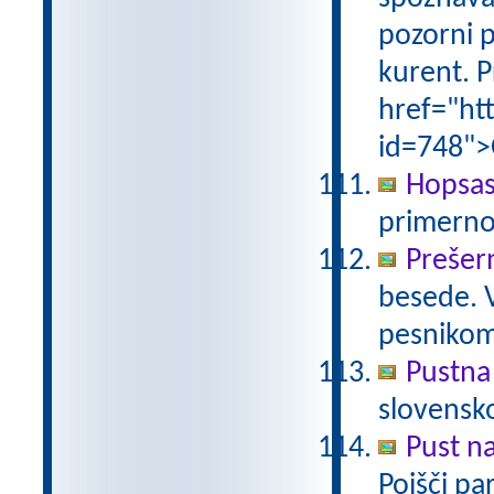
pozorni p
kurent. P
href="ht
id=748">
Hopsas
primerno
Prešer
besede. 
pesniko
Pustna
slovensk
Pust n
Poišči pa