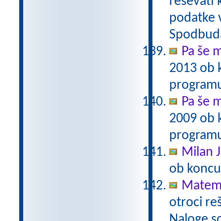
reševati 
podatke v
Spodbuda
Pa še m
2013 ob 
programu
Pa še m
2009 ob 
programu
Milan J
ob koncu
Matema
otroci re
Naloge s