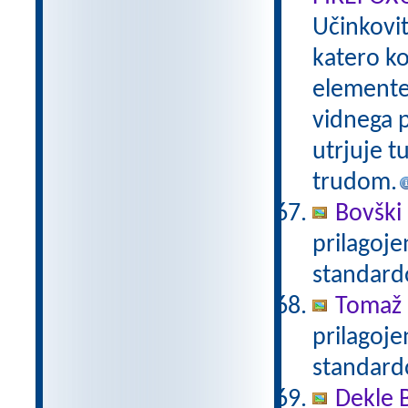
Učinkovi
katero ko
elemente 
vidnega p
utrjuje t
trudom.
Bovški 
prilagoj
standar
Tomaž 
prilagoj
standar
Dekle 