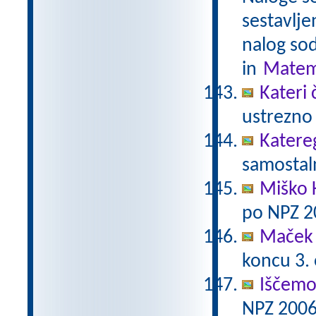
sestavlje
nalog sod
in
Matem
Kateri 
ustrezno 
Katere
samostaln
Miško 
po NPZ 2
Maček 
koncu 3.
Iščemo
NPZ 2006