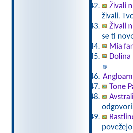
Živali 
živali. T
Živali 
se ti nov
Mia fam
Dolina 
Angloam
Tone Pa
Avstral
odgovori
Rastlin
povežejo 