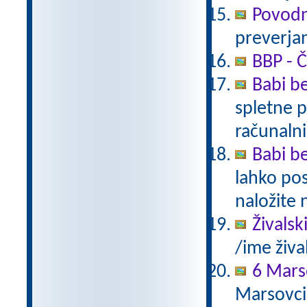
Povodn
preverjan
BBP - Č
Babi be
spletne p
računalni
Babi be
lahko pos
naložite 
Živalsk
/ime živa
6 Mars
Marsovci