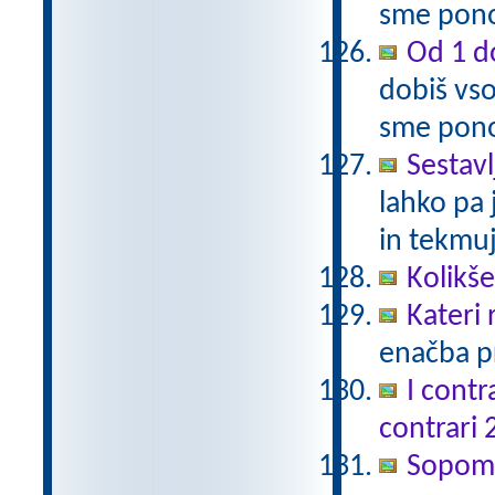
sme pono
Od 1 do
dobiš vso
sme pono
Sestavl
lahko pa 
in tekmuj
Kolikš
Kateri
enačba pr
I contr
contrari 
Sopomen