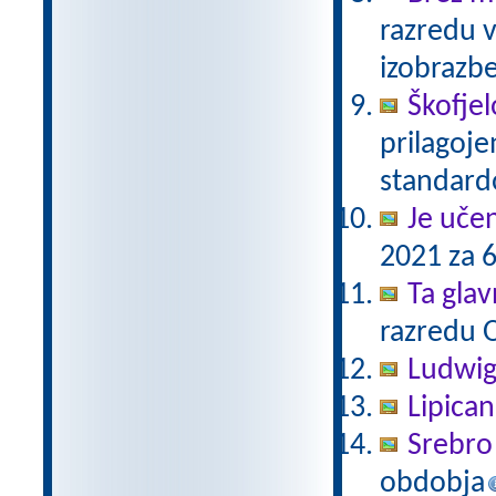
razredu 
izobrazb
Škofjel
prilagoj
standar
Je uče
2021 za 6
Ta gla
razredu 
Ludwig
Lipica
Srebro 
obdobja