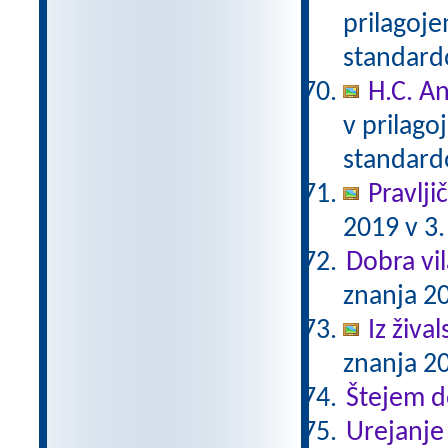
prilagoj
standar
H.C. A
v prilag
standar
Pravlji
2019 v 3.
Dobra vil
znanja 20
Iz živa
znanja 20
Štejem 
Urejanje 