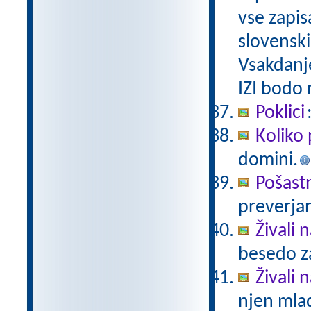
vse zapis
slovenski
Vsakdanj
IZI bodo
Poklici
Koliko 
domini.
Pošast
preverjan
Živali 
besedo za
Živali n
njen mlad