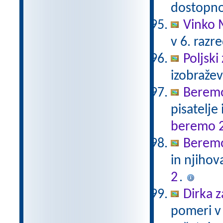
dostopno
Vinko 
v 6. razr
Poljski
izobraže
Beremo
pisatelje
beremo 
Beremo
in njihov
2
.
Dirka z
pomeri v 