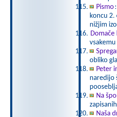
Pismo
koncu 2.
nižjim i
Domače b
vsakemu p
Sprega
obliko gl
Peter i
naredijo 
pooseblj
Na špo
zapisani
Naša d