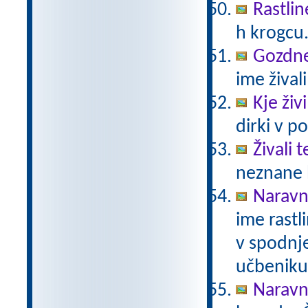
Rastlin
h krogcu
Gozdne 
ime živali
Kje živ
dirki v po
Živali 
neznane b
Naravno
ime rastli
v spodnje
učbeniku 
Naravno