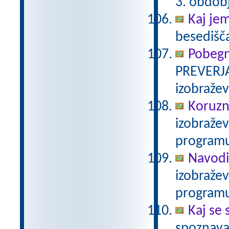
3. obdob
Kaj je
besedišč
Pobegn
PREVERJA
izobraže
Koruzn
izobraže
programu
Navodi
izobraže
programu
Kaj se 
spoznava