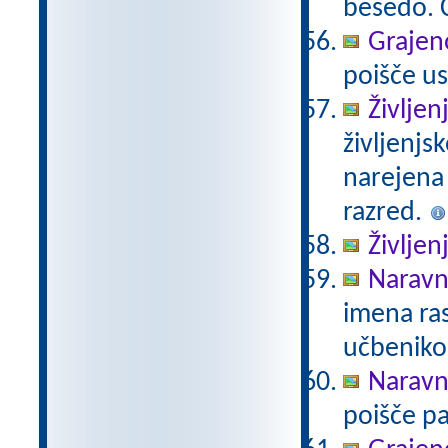
besedo. Č
Grajeno
poišče us
Življen
življenjs
narejena
razred.
Življen
Naravno
imena ras
učbeniko
Naravno
poišče pa