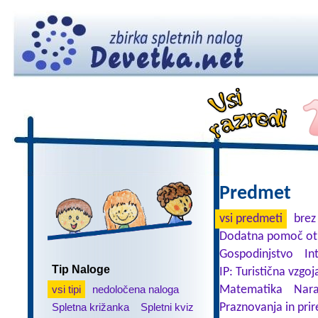
Predmet
vsi predmeti
brez
Dodatna pomoč ot
Gospodinjstvo
In
Tip Naloge
IP: Turistična vzgoj
vsi tipi
nedoločena naloga
Matematika
Nara
Spletna križanka
Spletni kviz
Praznovanja in prir