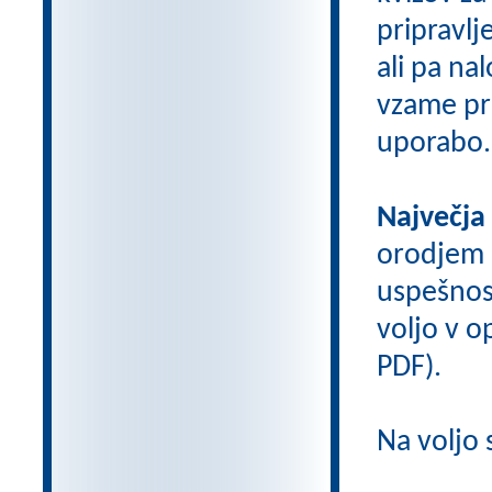
pripravlj
ali pa na
vzame pri
uporabo.
Največja
orodjem
uspešnos
voljo v op
PDF).
Na voljo