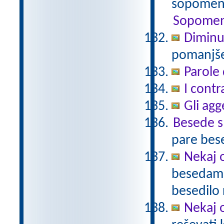
sopomenk
Sopomen
Diminu
pomanjšev
Parole 
I contr
Gli agg
Besede 
pare bes
Nekaj o
besedami 
besedilo 
Nekaj o