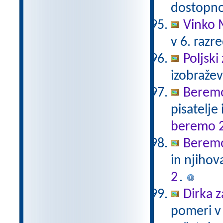
dostopno
Vinko 
v 6. razr
Poljski
izobraže
Beremo
pisatelje
beremo 
Beremo
in njihov
2
.
Dirka z
pomeri v 