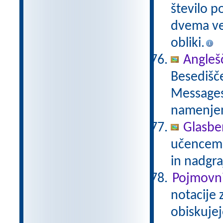
število p
dvema več
obliki.
Anglešč
Besedišče
Messages,
namenje
Glasbe
učencem g
in nadgra
Pojmovni
notacije 
obiskujej