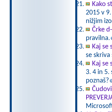
Kako st
2015 v 9
nižjim i
Črke d-t
pravilna.
Kaj se 
se skriv
Kaj se 
3. 4 in 5
poznaš?
Čudovi
PREVERJ
Microsof