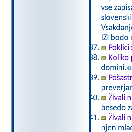
vse zapis
slovenski
Vsakdanj
IZI bodo
Poklici
Koliko 
domini.
Pošast
preverjan
Živali 
besedo za
Živali n
njen mlad