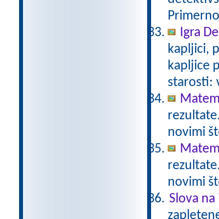
Primerno 
Igra De
kapljici,
kapljice
starosti:
Matema
rezultate
novimi št
Matema
rezultate
novimi št
Slova na 
zapletene