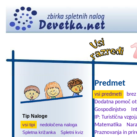
Predmet
vsi predmeti
brez
Dodatna pomoč ot
Gospodinjstvo
In
Tip Naloge
IP: Turistična vzgoj
vsi tipi
nedoločena naloga
Matematika
Nara
Spletna križanka
Spletni kviz
Praznovanja in prir