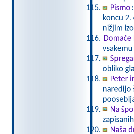
Pismo
koncu 2.
nižjim i
Domače b
vsakemu p
Sprega
obliko gl
Peter i
naredijo 
pooseblj
Na špo
zapisani
Naša d