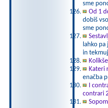
sme pono
Od 1 do
dobiš vso
sme pono
Sestavl
lahko pa 
in tekmuj
Kolikš
Kateri
enačba pr
I contr
contrari 
Sopomen