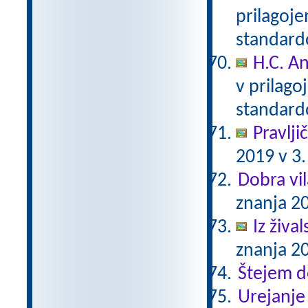
prilagoj
standar
H.C. A
v prilag
standar
Pravlji
2019 v 3.
Dobra vil
znanja 20
Iz živa
znanja 20
Štejem 
Urejanje 