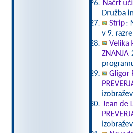
Načrt uči
Družba in
Strip
:
v 9. razr
Velika 
ZNANJA
2
programu
Gligor
PREVERJ
izobraže
Jean de L
PREVERJ
izobraže