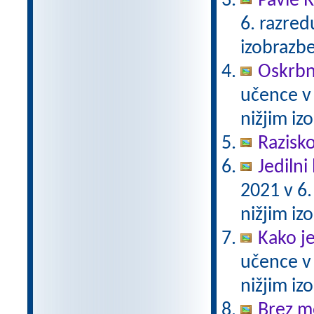
Pavle 
6. razre
izobrazb
Oskrbni
učence v
nižjim i
Razisko
Jedilni 
2021 v 6
nižjim i
Kako j
učence v
nižjim i
Brez m