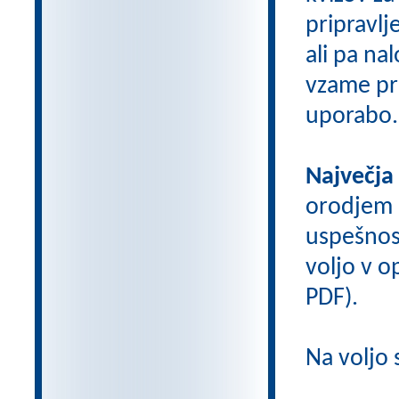
pripravlj
ali pa na
vzame pri
uporabo.
Največja
orodjem
uspešnos
voljo v op
PDF).
Na voljo