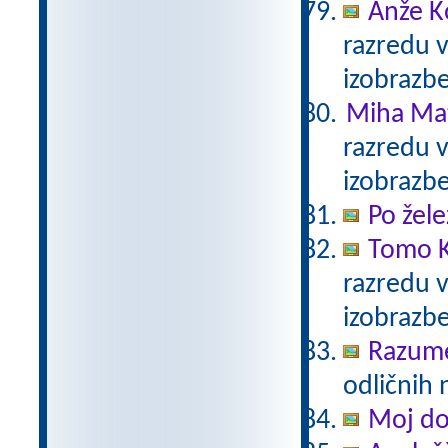
Anže K
razredu 
izobrazb
Miha Mat
razredu 
izobrazb
Po žele
Tomo K
razredu 
izobrazb
Razum
odličnih 
Moj d