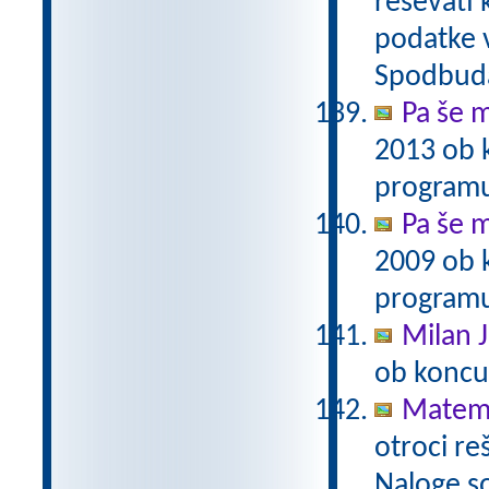
reševati 
podatke v
Spodbuda
Pa še m
2013 ob 
programu
Pa še m
2009 ob 
programu
Milan J
ob koncu
Matema
otroci re
Naloge s