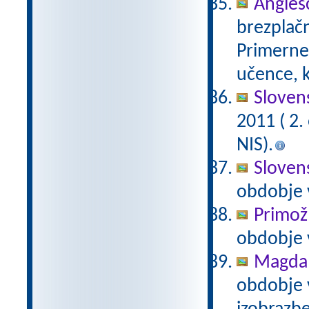
Anglešč
brezplačn
Primerne 
učence, k
Slovens
2011 ( 2
NIS).
Slovens
obdobje 
Primož
obdobje 
Magda 
obdobje 