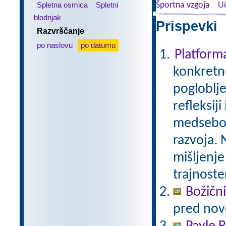
Spletna osmica
Spletni
Športna vzgoja
Uč
blodnjak
Prispevki 
Razvrščanje
po naslovu
po datumu
Platfor
konkretne
pogloblje
refleksij
medseboj
razvoja. 
mišljenje
trajnoste
Božični
pred nov