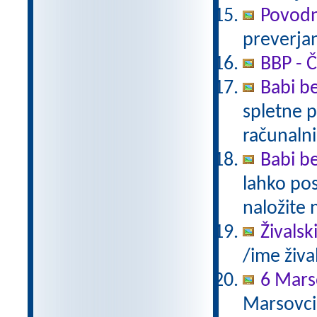
Povodn
preverjan
BBP - Č
Babi be
spletne p
računalni
Babi be
lahko pos
naložite 
Živalsk
/ime živa
6 Mars
Marsovci