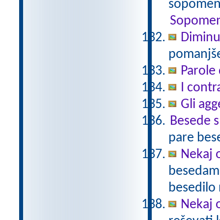
sopomenk
Sopomen
Diminu
pomanjšev
Parole 
I contr
Gli agg
Besede 
pare bes
Nekaj o
besedami 
besedilo 
Nekaj o