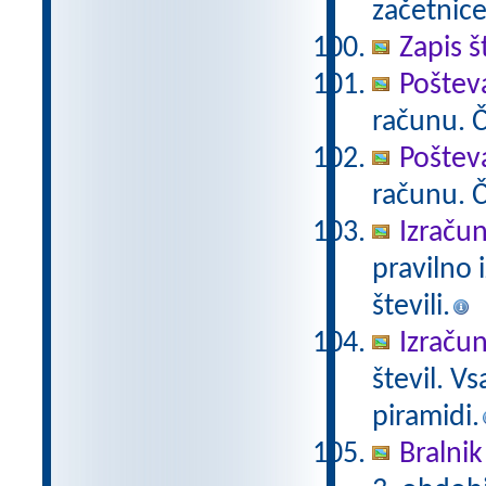
začetnice
Zapis š
Poštev
računu. Če
Poštev
računu. Če
Izračun
pravilno 
števili.
Izračun
števil. V
piramidi.
Bralnik