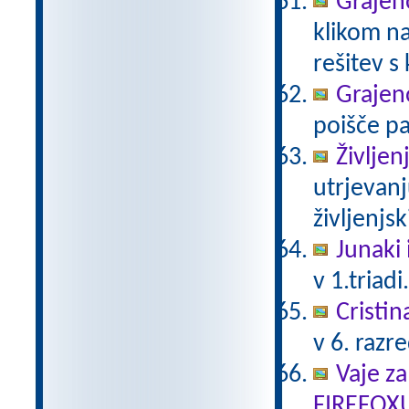
Grajeno
klikom na
rešitev s
Grajeno
poišče pa
Življen
utrjevanj
življenjs
Junaki 
v 1.triadi
Cristin
v 6. razr
Vaje za
FIREFOX