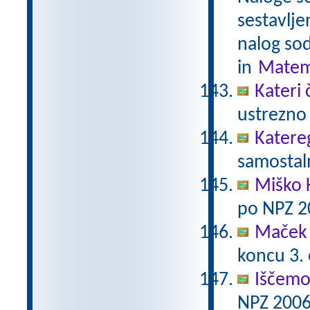
sestavlje
nalog sod
in
Matem
Kateri 
ustrezno 
Katere
samostaln
Miško 
po NPZ 2
Maček 
koncu 3.
Iščemo
NPZ 2006