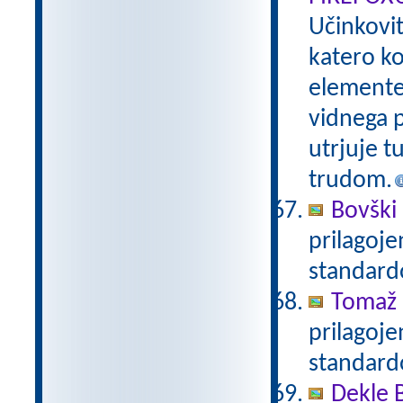
Učinkovi
katero ko
elemente 
vidnega p
utrjuje t
trudom.
Bovški 
prilagoj
standar
Tomaž 
prilagoj
standar
Dekle 