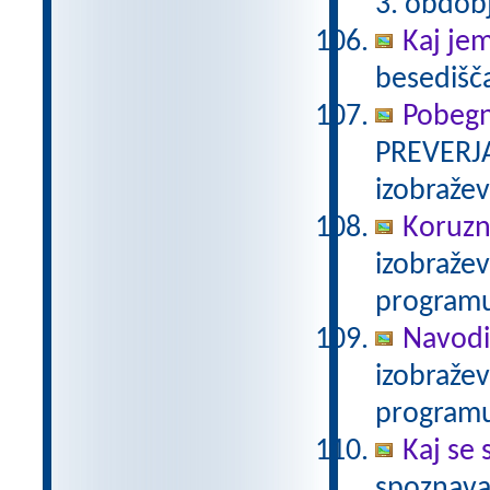
3. obdob
Kaj je
besedišč
Pobegn
PREVERJA
izobraže
Koruzn
izobraže
programu
Navodi
izobraže
programu
Kaj se 
spoznava