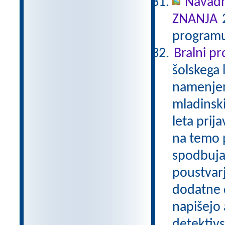
Navadn
ZNANJA
2
programu
Bralni p
šolskega 
namenjen
mladinski
leta prij
na temo p
spodbuja
poustvarj
dodatne d
napišejo 
detektivs