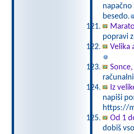
napačno z
besedo.
Marat
popravi z
Velika 
Sonce,
računalni
Iz vel
napiši po
https://m
Od 1 do
dobiš vso