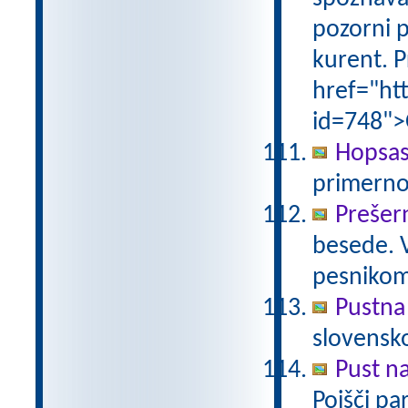
pozorni p
kurent. P
href="ht
id=748">
Hopsas
primerno
Prešer
besede. 
pesniko
Pustna
slovensk
Pust n
Poišči pa