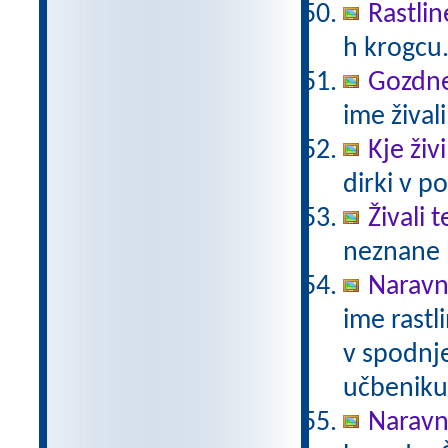
Rastlin
h krogcu
Gozdne 
ime živali
Kje živ
dirki v po
Živali 
neznane b
Naravno
ime rastli
v spodnje
učbeniku 
Naravno