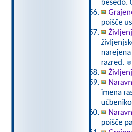
besedo. Č
Grajeno
poišče us
Življen
življenjs
narejena
razred.
Življen
Naravno
imena ras
učbeniko
Naravno
poišče pa