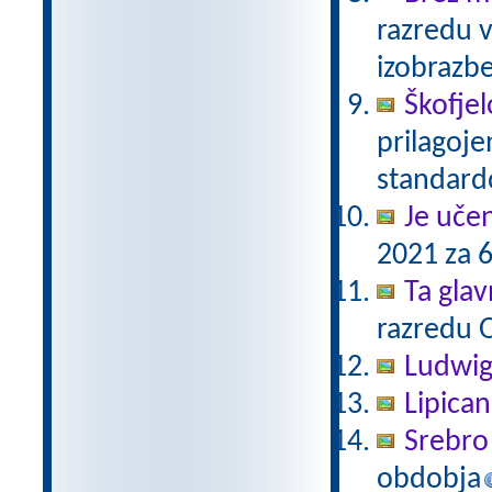
razredu 
izobrazb
Škofjel
prilagoj
standar
Je uče
2021 za 6
Ta gla
razredu 
Ludwig
Lipica
Srebro 
obdobja