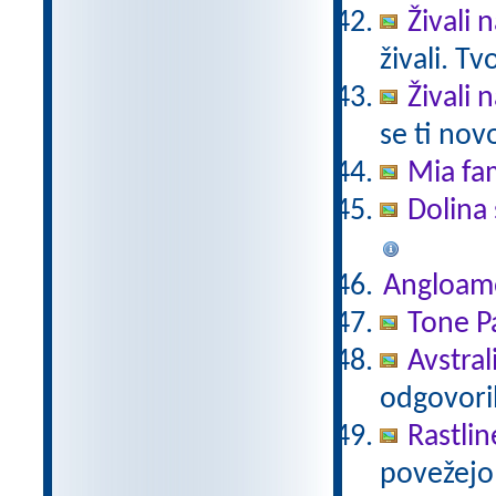
Živali 
živali. T
Živali 
se ti nov
Mia fam
Dolina 
Angloam
Tone Pa
Avstral
odgovori
Rastlin
povežejo 