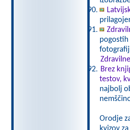
izobrazb
Latvijs
prilagoj
Zdravil
pogostih 
fotografi
Zdravilne
Brez knji
testov, k
najbolj o
nemščino,
Orodje z
kvizov z