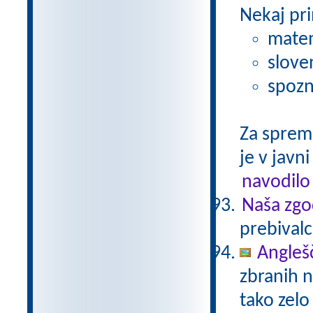
Nekaj pri
matem
slove
spozn
Za sprem
je v javni
navodilo
Naša zgo
prebivalc
Anglešč
zbranih n
tako zelo