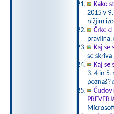
Kako st
2015 v 9
nižjim i
Črke d-t
pravilna.
Kaj se 
se skriv
Kaj se 
3. 4 in 5
poznaš?
Čudovi
PREVERJ
Microsof