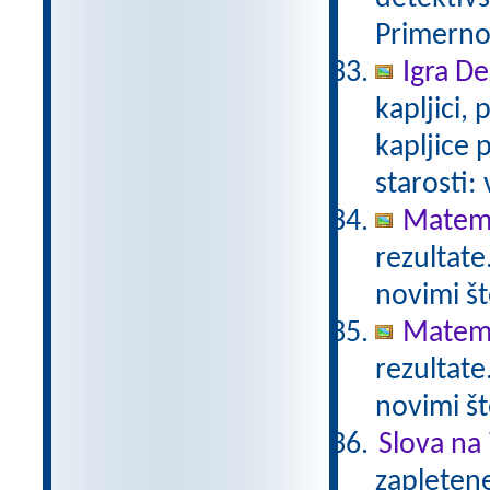
Primerno 
Igra De
kapljici,
kapljice
starosti:
Matema
rezultate
novimi št
Matema
rezultate
novimi št
Slova na 
zapletene