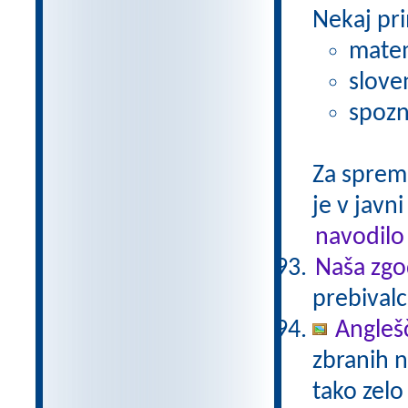
Nekaj pri
matem
slove
spozn
Za sprem
je v javni
navodilo
Naša zgo
prebivalc
Anglešč
zbranih n
tako zelo