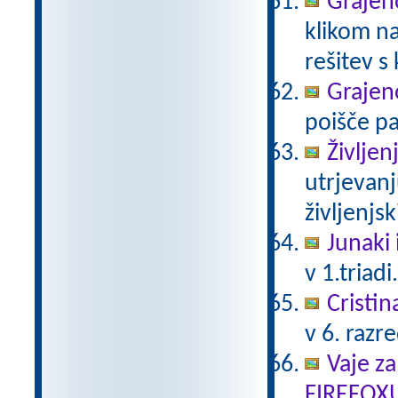
Grajeno
klikom na
rešitev s
Grajeno
poišče pa
Življen
utrjevanj
življenjs
Junaki 
v 1.triadi
Cristin
v 6. razr
Vaje za
FIREFOX