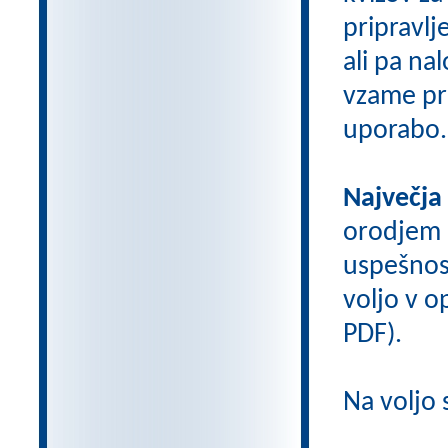
pripravlj
ali pa na
vzame pri
uporabo.
Največja
orodjem
uspešnos
voljo v op
PDF).
Na voljo