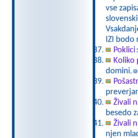
vse zapis
slovenski
Vsakdanj
IZI bodo
Poklici
Koliko 
domini.
Pošast
preverjan
Živali 
besedo za
Živali n
njen mlad