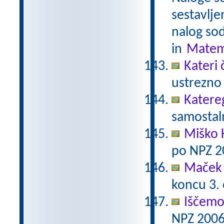
sestavlje
nalog sod
in
Matem
Kateri 
ustrezno 
Katere
samostaln
Miško 
po NPZ 2
Maček 
koncu 3.
Iščemo
NPZ 2006