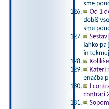
sme pono
Od 1 do
dobiš vso
sme pono
Sestavl
lahko pa 
in tekmuj
Kolikš
Kateri
enačba pr
I contr
contrari 
Sopomen