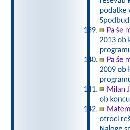
reševati 
podatke v
Spodbuda
Pa še m
2013 ob 
programu
Pa še m
2009 ob 
programu
Milan J
ob koncu
Matema
otroci re
Naloge s