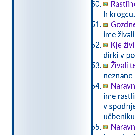
Rastlin
h krogcu
Gozdne 
ime živali
Kje živ
dirki v po
Živali 
neznane b
Naravno
ime rastli
v spodnje
učbeniku 
Naravno