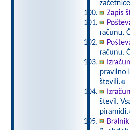
začetnice
Zapis š
Poštev
računu. Če
Poštev
računu. Če
Izračun
pravilno 
števili.
Izračun
števil. V
piramidi.
Bralnik