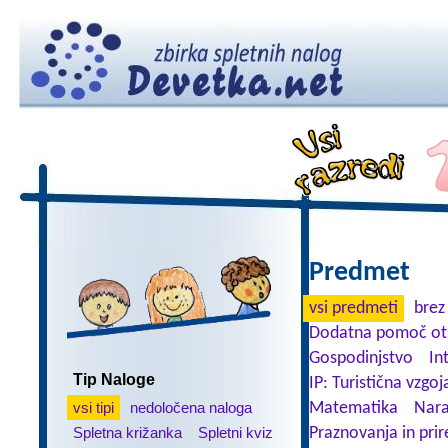
Predmet
vsi predmeti
brez
Dodatna pomoč ot
Gospodinjstvo
In
Tip Naloge
IP: Turistična vzgoj
vsi tipi
nedoločena naloga
Matematika
Nara
Spletna križanka
Spletni kviz
Praznovanja in prir