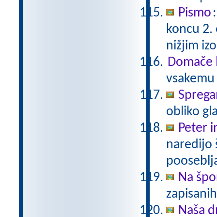
Pismo
koncu 2.
nižjim i
Domače b
vsakemu p
Sprega
obliko gl
Peter i
naredijo 
pooseblj
Na špo
zapisani
Naša d