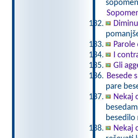
sopomenk
Sopomen
Diminu
pomanjšev
Parole 
I contr
Gli agg
Besede 
pare bes
Nekaj o
besedami 
besedilo 
Nekaj o