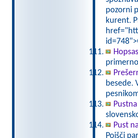
pozorni p
kurent. P
href="ht
id=748">
Hopsas
primerno
Prešer
besede. 
pesniko
Pustna
slovensk
Pust n
Poišči pa