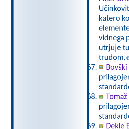
Učinkovi
katero ko
elemente 
vidnega p
utrjuje t
trudom.
Bovški 
prilagoj
standar
Tomaž 
prilagoj
standar
Dekle 