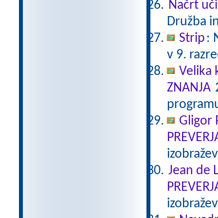
Načrt uči
Družba in
Strip
:
v 9. razr
Velika 
ZNANJA
2
programu
Gligor
PREVERJ
izobraže
Jean de L
PREVERJ
izobraže