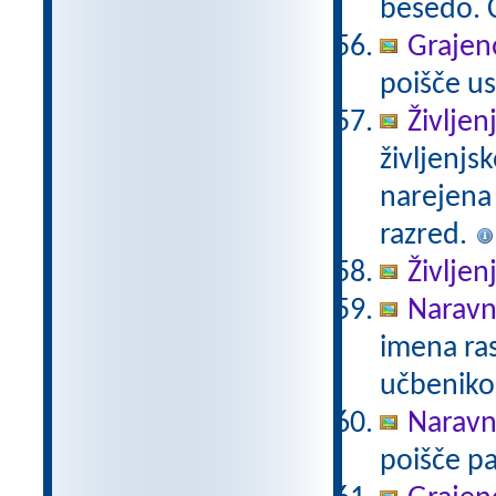
besedo. Č
Grajeno
poišče us
Življen
življenjs
narejena
razred.
Življen
Naravno
imena ras
učbeniko
Naravno
poišče pa