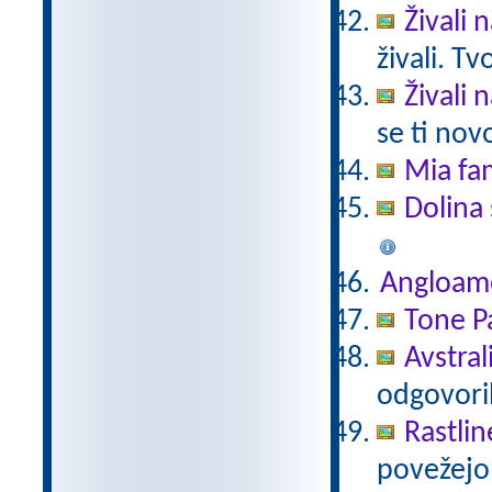
Živali 
živali. T
Živali 
se ti nov
Mia fam
Dolina 
Angloam
Tone Pa
Avstral
odgovori
Rastlin
povežejo 