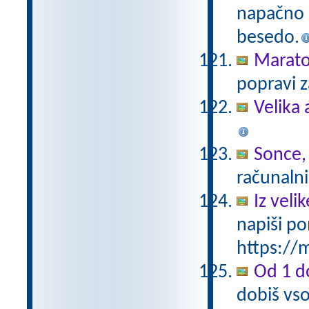
napačno z
besedo.
Marat
popravi z
Velika 
Sonce,
računalni
Iz vel
napiši po
https://m
Od 1 do
dobiš vso