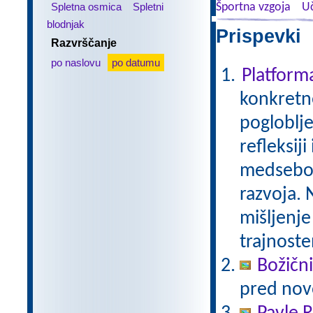
Spletna osmica
Spletni
Športna vzgoja
Uč
blodnjak
Prispevki 
Razvrščanje
po naslovu
po datumu
Platfor
konkretne
pogloblje
refleksij
medseboj
razvoja. 
mišljenje
trajnoste
Božični
pred nov