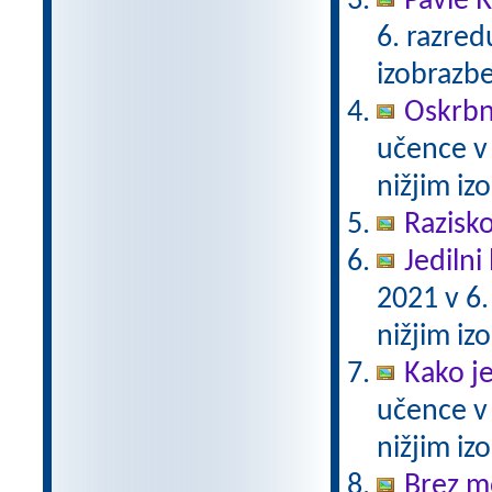
Pavle 
6. razre
izobrazb
Oskrbni
učence v
nižjim i
Razisko
Jedilni 
2021 v 6
nižjim i
Kako j
učence v
nižjim i
Brez m