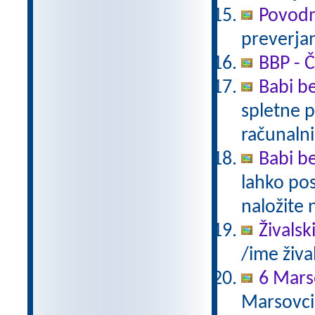
Povodn
preverjan
BBP - Č
Babi be
spletne p
računalni
Babi be
lahko pos
naložite 
Živalsk
/ime živa
6 Mars
Marsovci