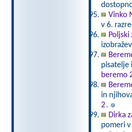
dostopno
Vinko 
v 6. razr
Poljski
izobraže
Beremo
pisatelje
beremo 
Beremo
in njihov
2
.
Dirka z
pomeri v 