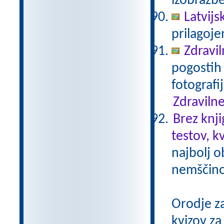
izobrazb
Latvijs
prilagoj
Zdravil
pogostih 
fotografi
Zdravilne
Brez knji
testov, k
najbolj o
nemščino,
Orodje z
kvizov z