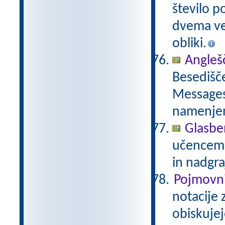
število p
dvema več
obliki.
Anglešč
Besedišče
Messages,
namenje
Glasbe
učencem g
in nadgra
Pojmovni
notacije 
obiskujej