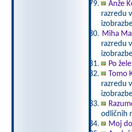
Anže K
razredu 
izobrazb
Miha Mat
razredu 
izobrazb
Po žele
Tomo K
razredu 
izobrazb
Razum
odličnih 
Moj d