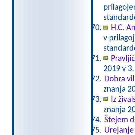
prilagoj
standar
H.C. A
v prilag
standar
Pravlji
2019 v 3.
Dobra vil
znanja 20
Iz živa
znanja 20
Štejem 
Urejanje 