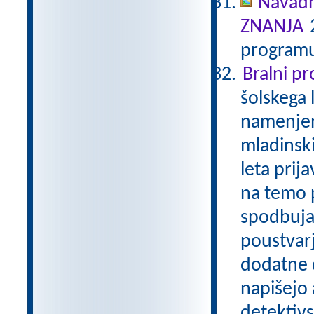
Navadn
ZNANJA
2
programu
Bralni p
šolskega 
namenjen
mladinski
leta prij
na temo p
spodbuja
poustvarj
dodatne d
napišejo 
detektivs