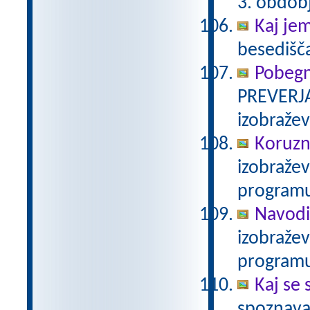
3. obdob
Kaj je
besedišč
Pobegn
PREVERJA
izobraže
Koruzn
izobraže
programu
Navodi
izobraže
programu
Kaj se 
spoznava