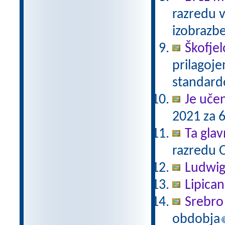
razredu 
izobrazb
Škofjel
prilagoj
standar
Je uče
2021 za 6
Ta gla
razredu 
Ludwig
Lipica
Srebro 
obdobja