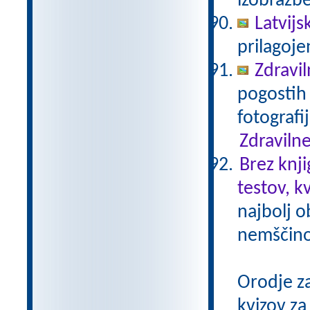
izobrazb
Latvijs
prilagoj
Zdravil
pogostih 
fotografi
Zdravilne
Brez knji
testov, k
najbolj o
nemščino,
Orodje z
kvizov z