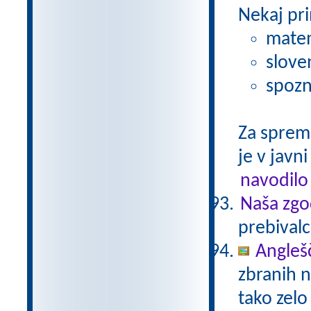
Nekaj pri
matem
slove
spozn
Za sprem
je v javni
navodilo
Naša zgo
prebivalc
Anglešč
zbranih n
tako zelo