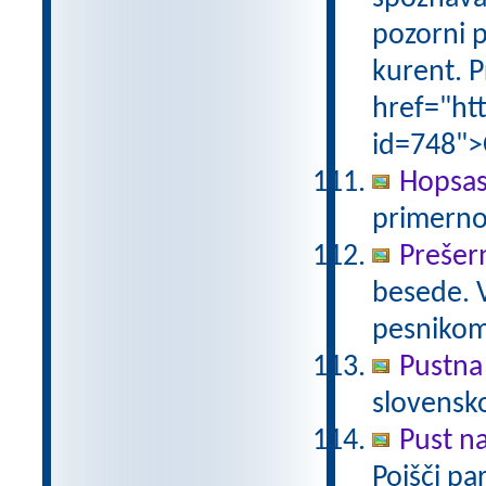
pozorni p
kurent. P
href="ht
id=748">
Hopsas
primerno
Prešer
besede. 
pesniko
Pustna
slovensk
Pust n
Poišči pa