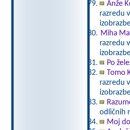
Anže K
razredu 
izobrazb
Miha Mat
razredu 
izobrazb
Po žele
Tomo K
razredu 
izobrazb
Razum
odličnih 
Moj d