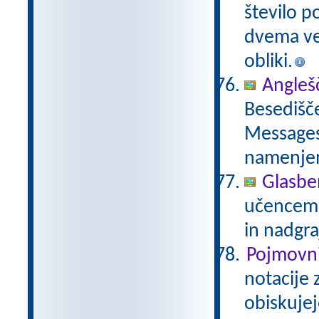
število p
dvema več
obliki.
Anglešč
Besedišče
Messages,
namenje
Glasbe
učencem g
in nadgra
Pojmovni
notacije 
obiskujej