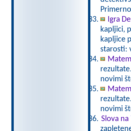
Primerno 
Igra De
kapljici,
kapljice
starosti:
Matema
rezultate
novimi št
Matema
rezultate
novimi št
Slova na 
zapletene