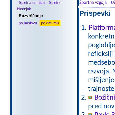
Spletna osmica
Spletni
Športna vzgoja
Uč
blodnjak
Prispevki 
Razvrščanje
po naslovu
po datumu
Platfor
konkretne
pogloblje
refleksij
medseboj
razvoja. 
mišljenje
trajnoste
Božični
pred nov