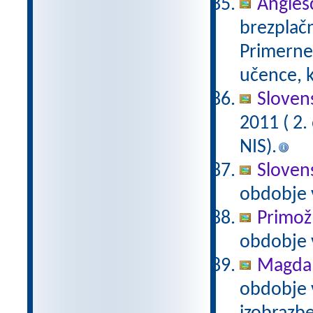
Anglešč
brezplačn
Primerne 
učence, k
Slovens
2011 ( 2
NIS).
Slovens
obdobje 
Primož
obdobje 
Magda 
obdobje 