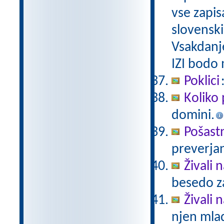
vse zapis
slovenski
Vsakdanj
IZI bodo
Poklici
Koliko 
domini.
Pošast
preverjan
Živali 
besedo za
Živali n
njen mlad