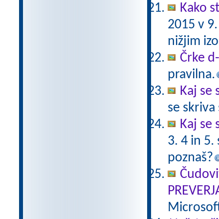
Kako st
2015 v 9
nižjim i
Črke d-t
pravilna.
Kaj se 
se skriv
Kaj se 
3. 4 in 5
poznaš?
Čudovi
PREVERJ
Microsof