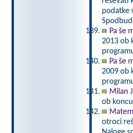
reševati 
podatke v
Spodbuda
Pa še m
2013 ob 
programu
Pa še m
2009 ob 
programu
Milan J
ob koncu
Matema
otroci re
Naloge s