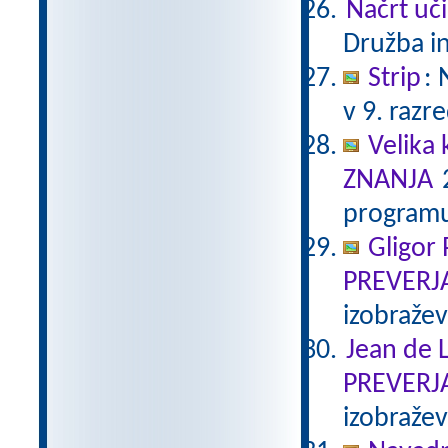
Načrt uči
Družba in
Strip
:
v 9. razr
Velika 
ZNANJA
2
programu
Gligor
PREVERJ
izobraže
Jean de L
PREVERJ
izobraže