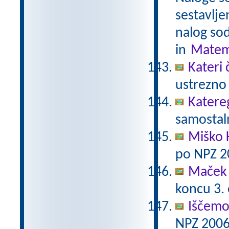
sestavlje
nalog sod
in
Matem
Kateri 
ustrezno 
Katere
samostaln
Miško 
po NPZ 2
Maček 
koncu 3.
Iščemo
NPZ 2006