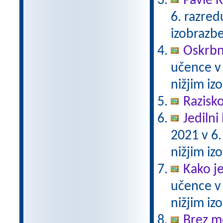
Pavle 
6. razre
izobrazb
Oskrbni
učence v
nižjim i
Razisko
Jedilni 
2021 v 6
nižjim i
Kako j
učence v
nižjim i
Brez m