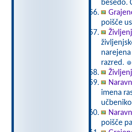
besedo. Č
Grajeno
poišče us
Življen
življenjs
narejena
razred.
Življen
Naravno
imena ras
učbeniko
Naravno
poišče pa