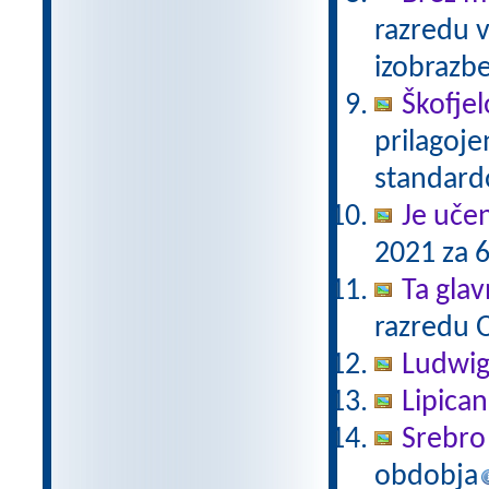
razredu 
izobrazb
Škofjel
prilagoj
standar
Je uče
2021 za 6
Ta gla
razredu 
Ludwig
Lipica
Srebro 
obdobja