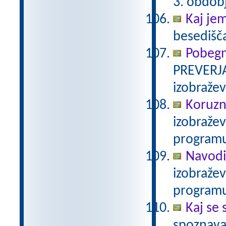
3. obdob
Kaj je
besedišč
Pobegn
PREVERJA
izobraže
Koruzn
izobraže
programu
Navodi
izobraže
programu
Kaj se 
spoznava