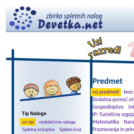
Predmet
vsi predmeti
brez
Dodatna pomoč ot
Gospodinjstvo
In
Tip Naloge
IP: Turistična vzgoj
vsi tipi
nedoločena naloga
Matematika
Nara
Spletna križanka
Spletni kviz
Praznovanja in prir