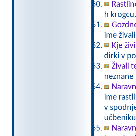
Rastlin
h krogcu
Gozdne 
ime živali
Kje živ
dirki v po
Živali 
neznane b
Naravno
ime rastli
v spodnje
učbeniku 
Naravno