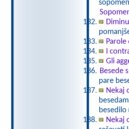
sopomenk
Sopomen
Diminu
pomanjšev
Parole 
I contr
Gli agg
Besede 
pare bes
Nekaj o
besedami 
besedilo 
Nekaj o