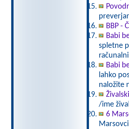
Povodn
preverjan
BBP - Č
Babi be
spletne p
računalni
Babi be
lahko pos
naložite 
Živalsk
/ime živa
6 Mars
Marsovci