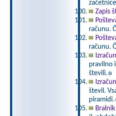
začetnice
Zapis š
Poštev
računu. Če
Poštev
računu. Če
Izračun
pravilno 
števili.
Izračun
števil. V
piramidi.
Bralnik