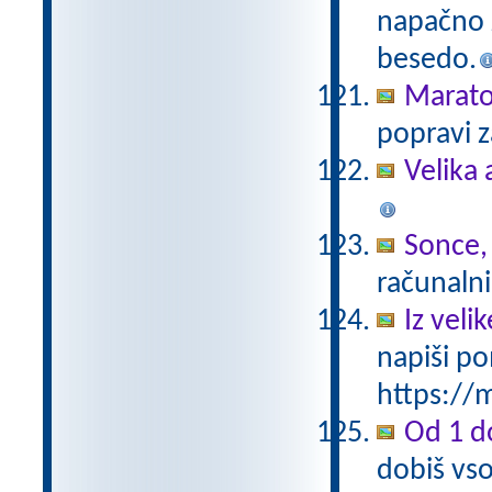
napačno z
besedo.
Marat
popravi z
Velika 
Sonce,
računalni
Iz vel
napiši po
https://m
Od 1 do
dobiš vso