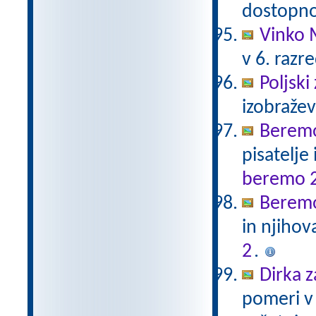
dostopno
Vinko 
v 6. razr
Poljski
izobraže
Beremo
pisatelje
beremo 
Beremo
in njihov
2
.
Dirka z
pomeri v 