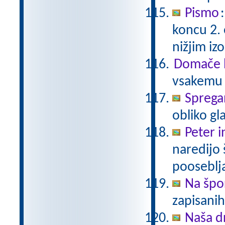
Pismo
koncu 2.
nižjim i
Domače b
vsakemu p
Sprega
obliko gl
Peter i
naredijo 
pooseblj
Na špo
zapisani
Naša d