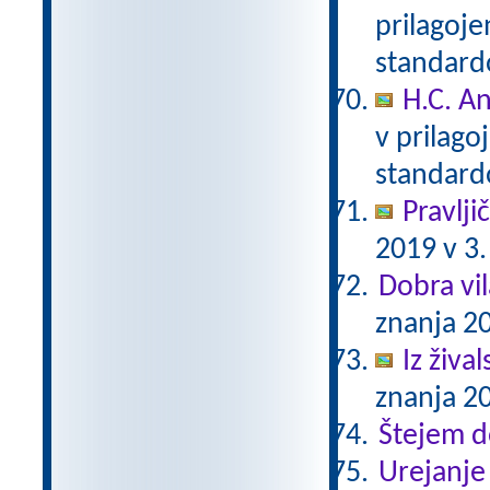
prilagoj
standar
H.C. A
v prilag
standar
Pravlji
2019 v 3.
Dobra vil
znanja 20
Iz živa
znanja 20
Štejem 
Urejanje 