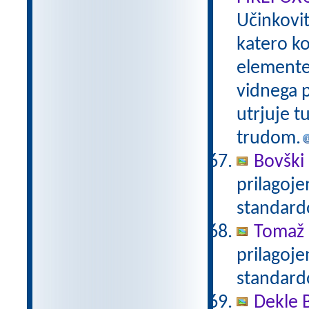
Učinkovi
katero ko
elemente 
vidnega p
utrjuje t
trudom.
Bovški 
prilagoj
standar
Tomaž 
prilagoj
standar
Dekle 