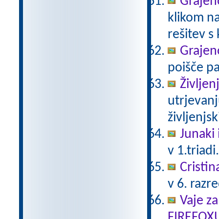
Grajeno
klikom na
rešitev s
Grajeno
poišče pa
Življen
utrjevanj
življenjs
Junaki 
v 1.triadi
Cristin
v 6. razr
Vaje za
FIREFOX