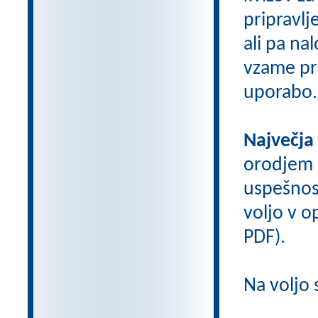
pripravlj
ali pa na
vzame pri
uporabo.
Največja
orodjem
uspešnos
voljo v op
PDF).
Na voljo