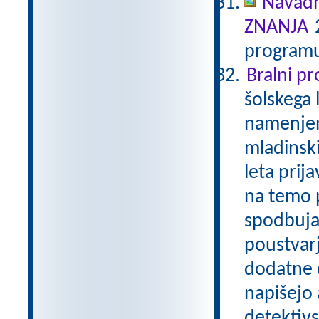
Navadn
ZNANJA
2
programu
Bralni p
šolskega 
namenjen
mladinski
leta prij
na temo p
spodbuja
poustvarj
dodatne d
napišejo 
detektivs