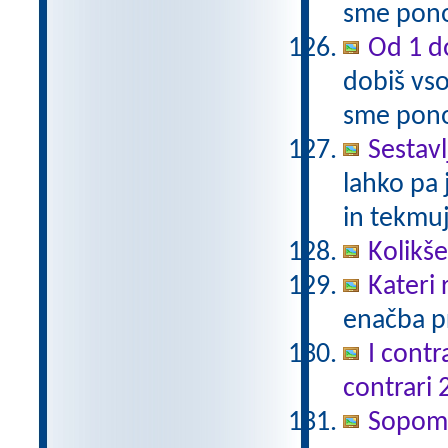
sme pono
Od 1 do
dobiš vso
sme pono
Sestavl
lahko pa 
in tekmuj
Kolikš
Kateri
enačba pr
I contr
contrari 
Sopomen