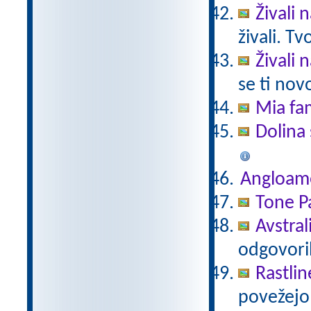
Živali 
živali. T
Živali 
se ti nov
Mia fam
Dolina 
Angloam
Tone Pa
Avstral
odgovori
Rastlin
povežejo 