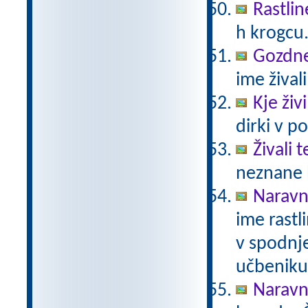
Rastlin
h krogcu
Gozdne 
ime živali
Kje živ
dirki v po
Živali 
neznane b
Naravno
ime rastli
v spodnje
učbeniku 
Naravno