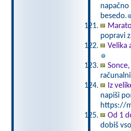
napačno z
besedo.
Marat
popravi z
Velika 
Sonce,
računalni
Iz vel
napiši po
https://m
Od 1 do
dobiš vso