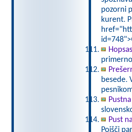
pozorni p
kurent. P
href="ht
id=748">
Hopsas
primerno
Prešer
besede. 
pesniko
Pustna
slovensk
Pust n
Poišči pa