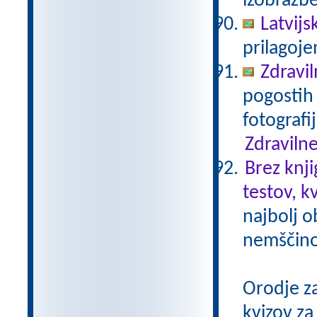
izobrazb
Latvijs
prilagoj
Zdravil
pogostih 
fotografi
Zdravilne
Brez knji
testov, k
najbolj o
nemščino,
Orodje z
kvizov z