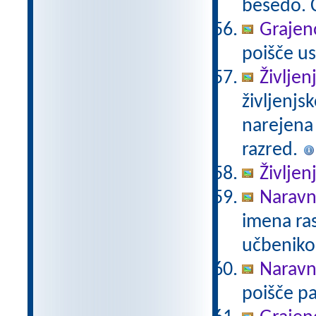
besedo. Č
Grajeno
poišče us
Življen
življenjs
narejena
razred.
Življen
Naravno
imena ras
učbeniko
Naravno
poišče pa