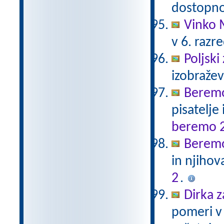
dostopno
Vinko 
v 6. razr
Poljski
izobraže
Beremo
pisatelje
beremo 
Beremo
in njihov
2
.
Dirka z
pomeri v 