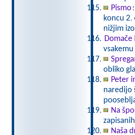
Pismo
koncu 2.
nižjim i
Domače b
vsakemu p
Sprega
obliko gl
Peter i
naredijo 
pooseblj
Na špo
zapisani
Naša d