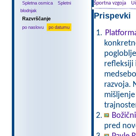
Spletna osmica
Spletni
Športna vzgoja
Uč
blodnjak
Prispevki 
Razvrščanje
po naslovu
po datumu
Platfor
konkretne
pogloblje
refleksij
medseboj
razvoja. 
mišljenje
trajnoste
Božični
pred nov