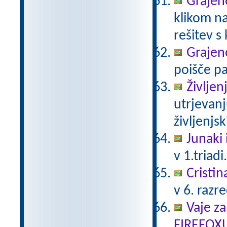
Grajeno
klikom na
rešitev s
Grajeno
poišče pa
Življen
utrjevanj
življenjs
Junaki 
v 1.triadi
Cristin
v 6. razr
Vaje za
FIREFOX