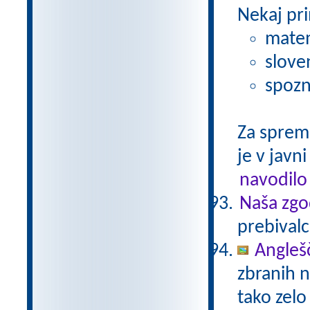
Nekaj pri
matem
slove
spozn
Za sprem
je v javni
navodilo
Naša zgo
prebivalc
Anglešč
zbranih n
tako zelo