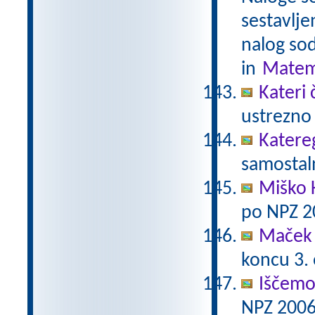
sestavlje
nalog sod
in
Matem
Kateri 
ustrezno 
Katere
samostaln
Miško 
po NPZ 2
Maček 
koncu 3.
Iščemo
NPZ 2006