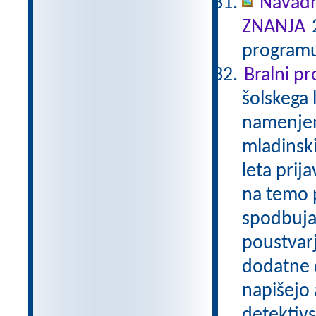
Navadn
ZNANJA
2
programu
Bralni p
šolskega 
namenjen
mladinski
leta prij
na temo p
spodbuja
poustvarj
dodatne d
napišejo 
detektivs