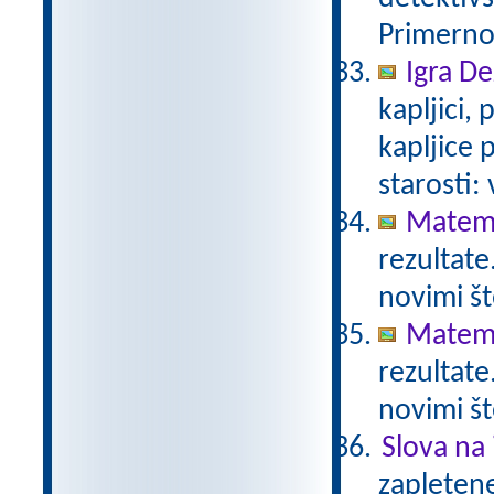
Primerno 
Igra De
kapljici,
kapljice
starosti:
Matema
rezultate
novimi št
Matema
rezultate
novimi št
Slova na 
zapletene