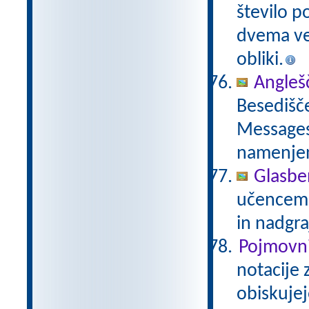
število p
dvema več
obliki.
Anglešč
Besedišče
Messages,
namenje
Glasbe
učencem g
in nadgra
Pojmovni
notacije 
obiskujej