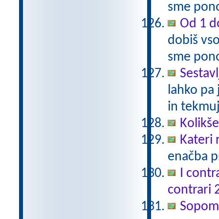
sme pono
Od 1 do
dobiš vso
sme pono
Sestavl
lahko pa 
in tekmuj
Kolikš
Kateri
enačba pr
I contr
contrari 
Sopomen