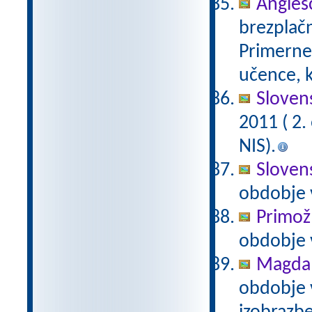
Anglešč
brezplačn
Primerne 
učence, k
Slovens
2011 ( 2
NIS).
Slovens
obdobje 
Primož
obdobje 
Magda 
obdobje 