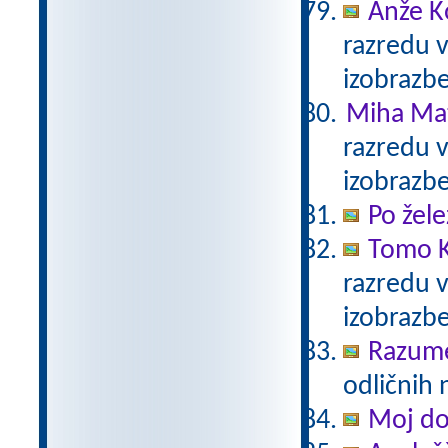
Anže K
razredu 
izobrazb
Miha Mat
razredu 
izobrazb
Po žele
Tomo K
razredu 
izobrazb
Razum
odličnih 
Moj d