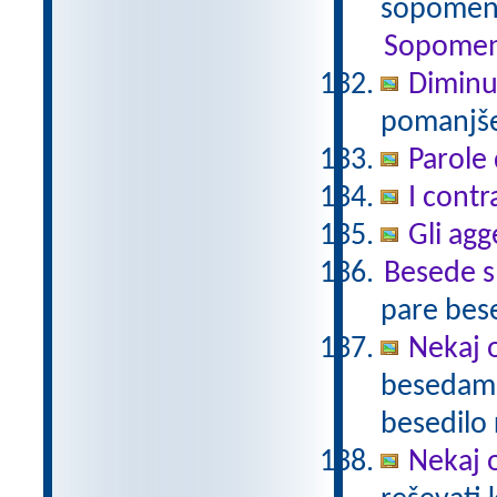
sopomenk
Sopomen
Diminu
pomanjšev
Parole 
I contr
Gli agg
Besede 
pare bes
Nekaj o
besedami 
besedilo 
Nekaj o