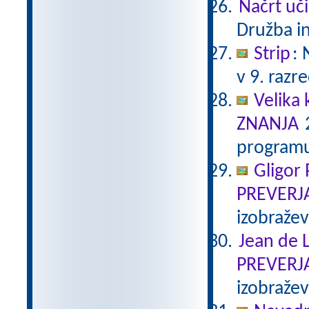
Načrt uči
Družba in
Strip
:
v 9. razr
Velika 
ZNANJA
2
programu
Gligor
PREVERJ
izobraže
Jean de L
PREVERJ
izobraže