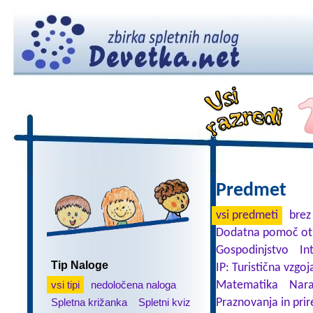
Predmet
vsi predmeti
brez
Dodatna pomoč ot
Gospodinjstvo
In
Tip Naloge
IP: Turistična vzgoj
vsi tipi
nedoločena naloga
Matematika
Nara
Spletna križanka
Spletni kviz
Praznovanja in prir