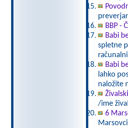
Povodn
preverjan
BBP - Č
Babi be
spletne p
računalni
Babi be
lahko pos
naložite 
Živalsk
/ime živa
6 Mars
Marsovci