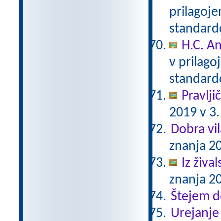
prilagoj
standar
H.C. A
v prilag
standar
Pravlji
2019 v 3.
Dobra vil
znanja 20
Iz živa
znanja 20
Štejem 
Urejanje 