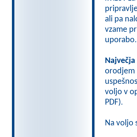
pripravlj
ali pa na
vzame pri
uporabo.
Največja
orodjem
uspešnos
voljo v op
PDF).
Na voljo