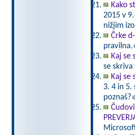
Kako st
2015 v 9
nižjim i
Črke d-t
pravilna.
Kaj se 
se skriv
Kaj se 
3. 4 in 5
poznaš?
Čudovi
PREVERJ
Microsof