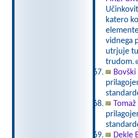
Učinkovi
katero ko
elemente 
vidnega p
utrjuje t
trudom.
Bovški 
prilagoj
standar
Tomaž 
prilagoj
standar
Dekle 