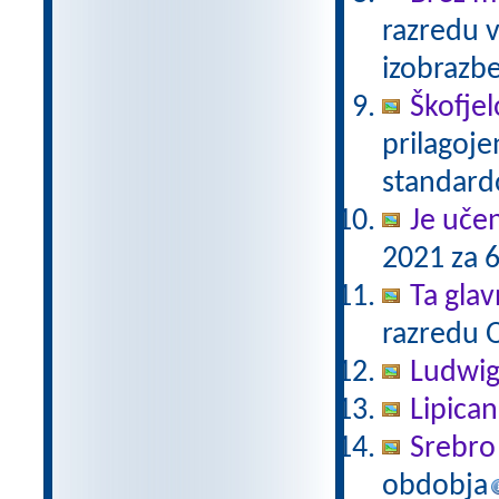
razredu 
izobrazb
Škofjel
prilagoj
standar
Je uče
2021 za 6
Ta gla
razredu 
Ludwig
Lipica
Srebro 
obdobja