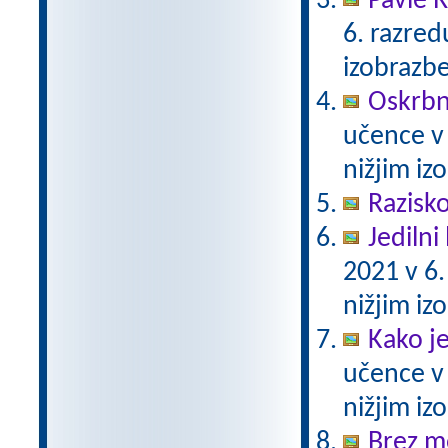
Pavle 
6. razre
izobrazb
Oskrbni
učence v
nižjim i
Razisko
Jedilni 
2021 v 6
nižjim i
Kako j
učence v
nižjim i
Brez m