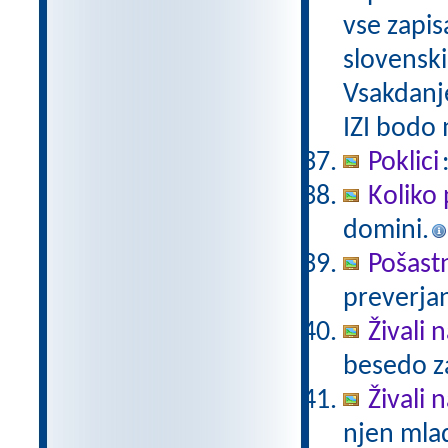
vse zapis
slovenski
Vsakdanj
IZI bodo
Poklici
Koliko 
domini.
Pošast
preverjan
Živali 
besedo za
Živali n
njen mlad