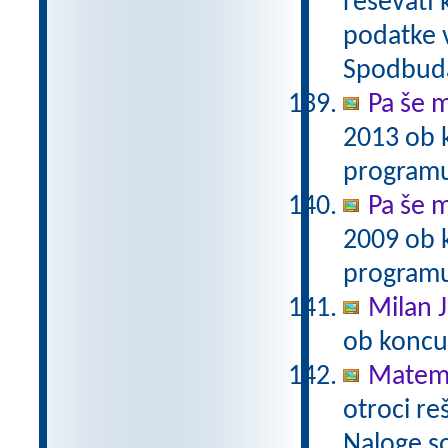
reševati 
podatke v
Spodbuda
Pa še m
2013 ob 
programu
Pa še m
2009 ob 
programu
Milan J
ob koncu
Matema
otroci re
Naloge s