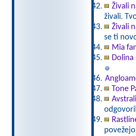
Živali 
živali. T
Živali 
se ti nov
Mia fam
Dolina 
Angloam
Tone Pa
Avstral
odgovori
Rastlin
povežejo 