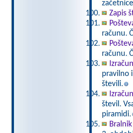
začetnice
Zapis š
Poštev
računu. Če
Poštev
računu. Če
Izračun
pravilno 
števili.
Izračun
števil. V
piramidi.
Bralnik