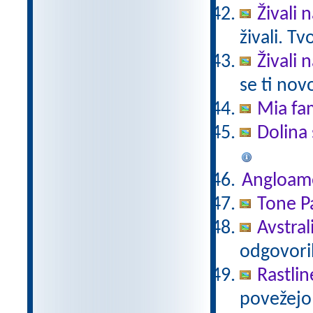
Živali 
živali. T
Živali 
se ti nov
Mia fam
Dolina 
Angloam
Tone Pa
Avstral
odgovori
Rastlin
povežejo 