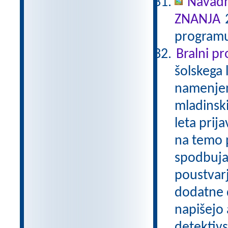
Navadn
ZNANJA
2
programu
Bralni p
šolskega 
namenjen
mladinski
leta prij
na temo p
spodbuja
poustvarj
dodatne d
napišejo 
detektivs