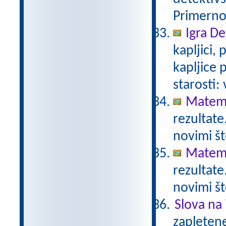
Primerno 
Igra De
kapljici,
kapljice
starosti:
Matema
rezultate
novimi št
Matema
rezultate
novimi št
Slova na 
zapletene