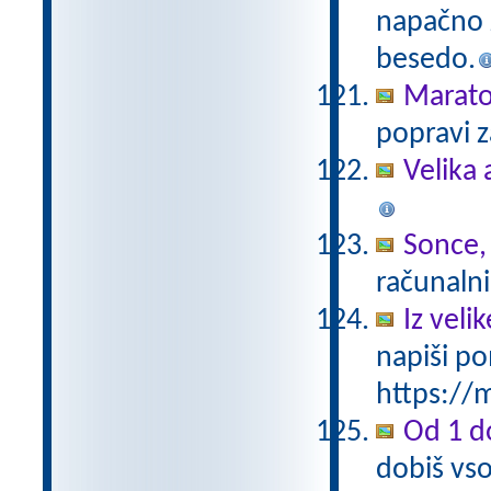
napačno z
besedo.
Marat
popravi z
Velika 
Sonce,
računalni
Iz vel
napiši po
https://m
Od 1 do
dobiš vso