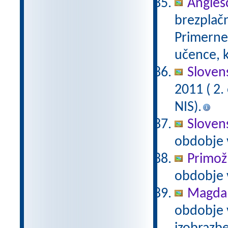
Anglešč
brezplačn
Primerne 
učence, k
Slovens
2011 ( 2
NIS).
Slovens
obdobje 
Primož
obdobje 
Magda 
obdobje 