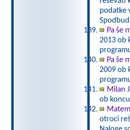
reševati 
podatke v
Spodbuda
Pa še m
2013 ob 
programu
Pa še m
2009 ob 
programu
Milan J
ob koncu
Matema
otroci re
Naloge s