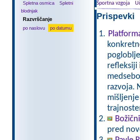
Spletna osmica
Spletni
Športna vzgoja
Uč
blodnjak
Prispevki 
Razvrščanje
po naslovu
po datumu
Platfor
konkretne
pogloblje
refleksij
medseboj
razvoja. 
mišljenje
trajnoste
Božični
pred nov