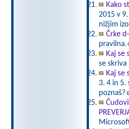
Kako st
2015 v 9
nižjim i
Črke d-t
pravilna.
Kaj se 
se skriv
Kaj se 
3. 4 in 5
poznaš?
Čudovi
PREVERJ
Microsof