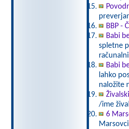
Povodn
preverjan
BBP - Č
Babi be
spletne p
računalni
Babi be
lahko pos
naložite 
Živalsk
/ime živa
6 Mars
Marsovci