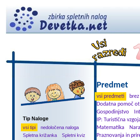
Predmet
vsi predmeti
brez
Dodatna pomoč ot
Gospodinjstvo
In
Tip Naloge
IP: Turistična vzgoj
vsi tipi
nedoločena naloga
Matematika
Nara
Spletna križanka
Spletni kviz
Praznovanja in prir