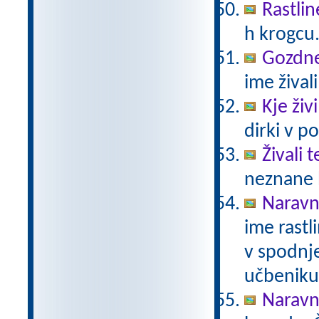
Rastlin
h krogcu
Gozdne 
ime živali
Kje živ
dirki v po
Živali 
neznane b
Naravno
ime rastli
v spodnje
učbeniku 
Naravno