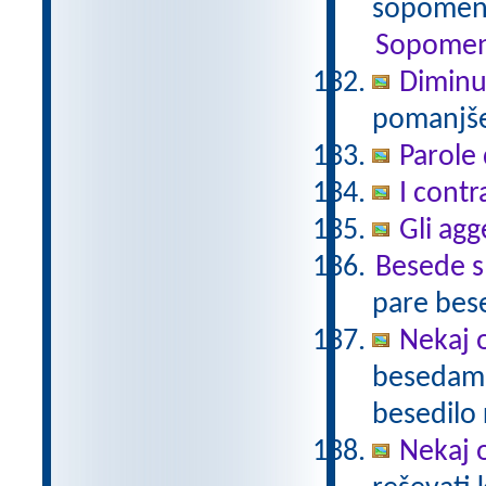
sopomenk
Sopomen
Diminu
pomanjšev
Parole 
I contr
Gli agg
Besede 
pare bes
Nekaj o
besedami 
besedilo 
Nekaj o