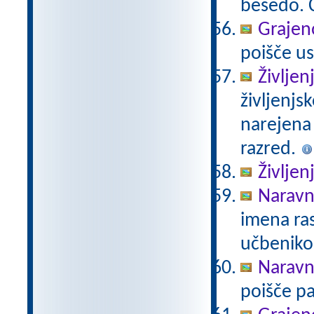
besedo. Č
Grajeno
poišče us
Življen
življenjs
narejena
razred.
Življen
Naravno
imena ras
učbeniko
Naravno
poišče pa