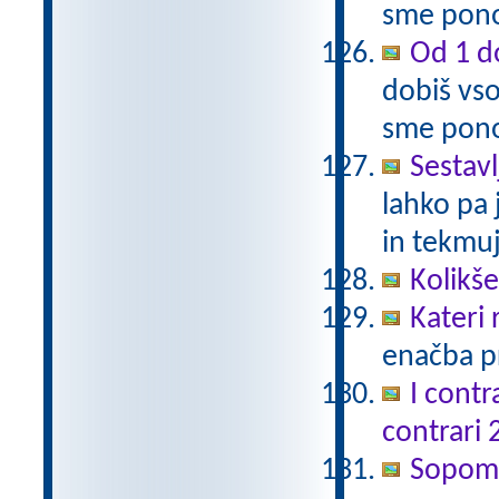
sme pono
Od 1 do
dobiš vso
sme pono
Sestavl
lahko pa 
in tekmuj
Kolikš
Kateri
enačba pr
I contr
contrari 
Sopomen