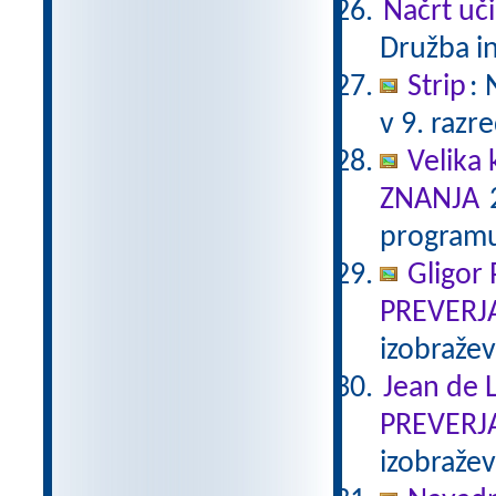
Načrt uči
Družba in
Strip
:
v 9. razr
Velika 
ZNANJA
2
programu
Gligor
PREVERJ
izobraže
Jean de L
PREVERJ
izobraže