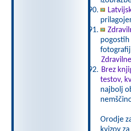
izobrazb
Latvijs
prilagoj
Zdravil
pogostih 
fotografi
Zdravilne
Brez knji
testov, k
najbolj o
nemščino,
Orodje z
kvizov z