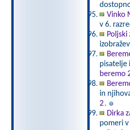
dostopno
Vinko 
v 6. razr
Poljski
izobraže
Beremo
pisatelje
beremo 
Beremo
in njihov
2
.
Dirka z
pomeri v 