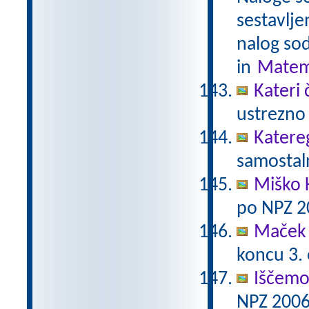
sestavlje
nalog sod
in
Matem
Kateri 
ustrezno 
Katere
samostaln
Miško 
po NPZ 2
Maček 
koncu 3.
Iščemo
NPZ 2006