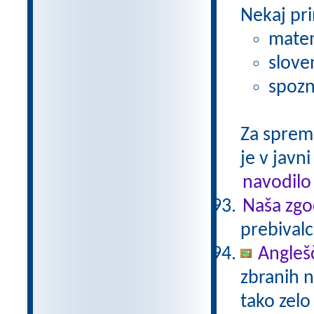
Nekaj pri
matem
slove
spozn
Za sprem
je v javni
navodilo
Naša zgo
prebivalc
Anglešč
zbranih n
tako zelo