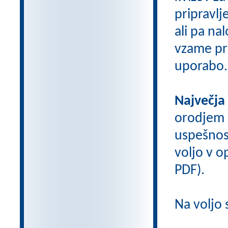
pripravlj
ali pa na
vzame pri
uporabo.
Največja
orodjem
uspešnos
voljo v op
PDF).
Na voljo