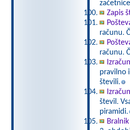
začetnice
Zapis š
Poštev
računu. Če
Poštev
računu. Če
Izračun
pravilno 
števili.
Izračun
števil. V
piramidi.
Bralnik