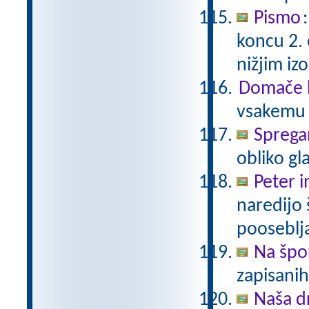
Pismo
koncu 2.
nižjim i
Domače b
vsakemu p
Sprega
obliko gl
Peter i
naredijo 
pooseblj
Na špo
zapisani
Naša d