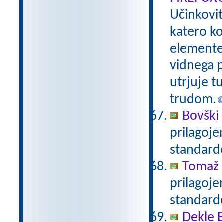
Učinkovi
katero ko
elemente 
vidnega p
utrjuje t
trudom.
Bovški 
prilagoj
standar
Tomaž 
prilagoj
standar
Dekle 