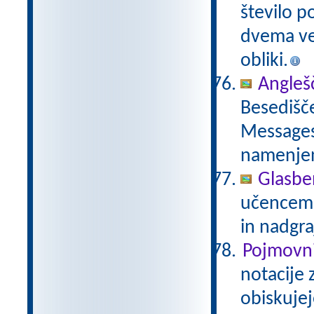
število p
dvema več
obliki.
Anglešč
Besedišče
Messages,
namenje
Glasbe
učencem g
in nadgra
Pojmovni
notacije 
obiskujej