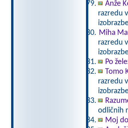
Anže K
razredu 
izobrazb
Miha Mat
razredu 
izobrazb
Po žele
Tomo K
razredu 
izobrazb
Razum
odličnih 
Moj d