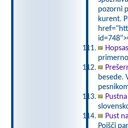
pozorni p
kurent. P
href="ht
id=748">
Hopsas
primerno
Prešer
besede. 
pesniko
Pustna
slovensk
Pust n
Poišči pa