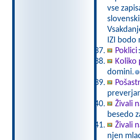
vse zapis
slovenski
Vsakdanj
IZI bodo
Poklici
Koliko 
domini.
Pošast
preverjan
Živali 
besedo za
Živali n
njen mlad