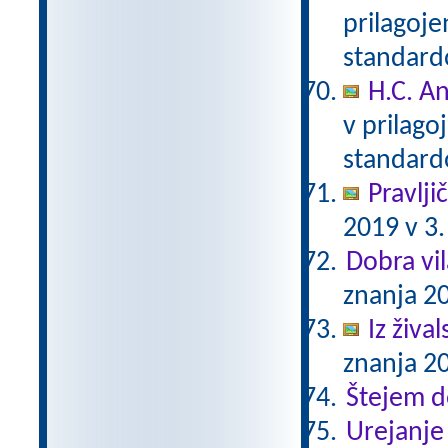
prilagoj
standar
H.C. A
v prilag
standar
Pravlji
2019 v 3.
Dobra vil
znanja 20
Iz živa
znanja 20
Štejem 
Urejanje 