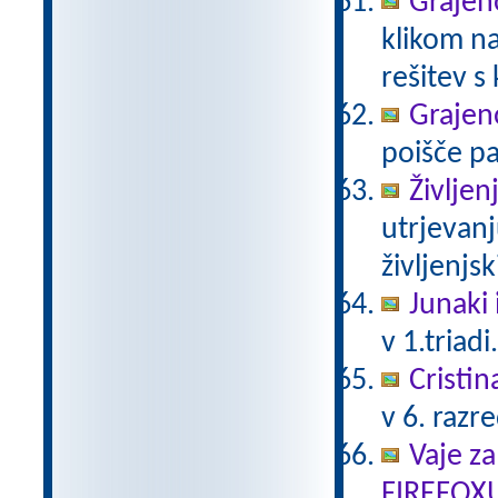
Grajeno
klikom na
rešitev s
Grajeno
poišče pa
Življen
utrjevanj
življenjs
Junaki 
v 1.triadi
Cristin
v 6. razr
Vaje za
FIREFOX