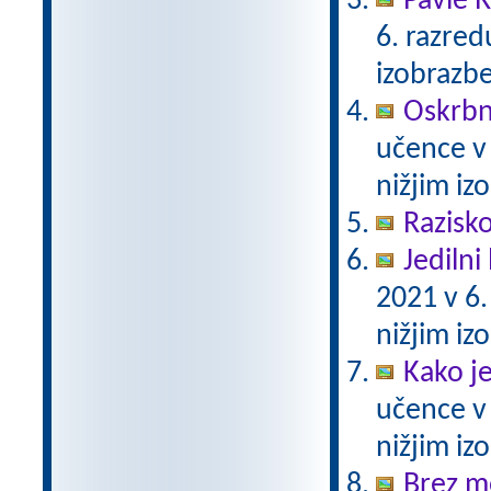
Pavle 
6. razre
izobrazb
Oskrbni
učence v
nižjim i
Razisko
Jedilni 
2021 v 6
nižjim i
Kako j
učence v
nižjim i
Brez m