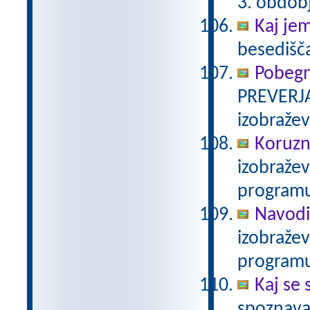
3. obdob
Kaj je
besedišč
Pobegn
PREVERJA
izobraže
Koruzn
izobraže
programu
Navodi
izobraže
programu
Kaj se 
spoznava