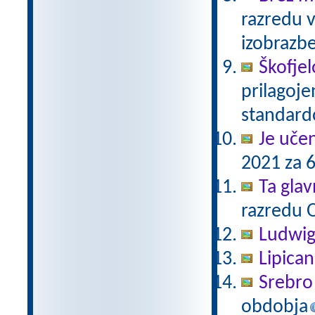
razredu 
izobrazb
Škofjel
prilagoj
standar
Je uče
2021 za 6
Ta gla
razredu 
Ludwig
Lipica
Srebro 
obdobja